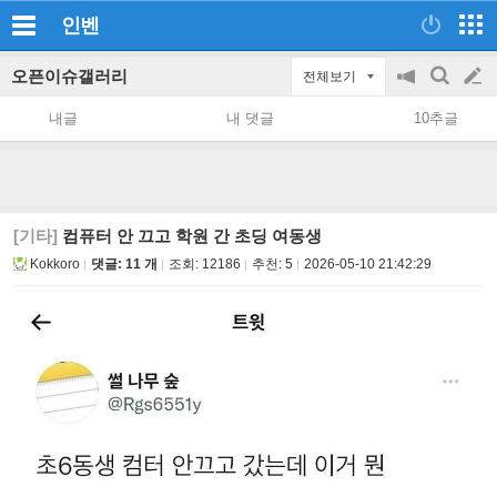
인벤
오픈이슈갤러리
전체보기
공
검
글
지
색
내글
내 댓글
10추글
on/off
쓰
기
[기타]
컴퓨터 안 끄고 학원 간 초딩 여동생
Kokkoro
댓글: 11 개
조회:
12186
추천:
5
2026-05-10 21:42:29