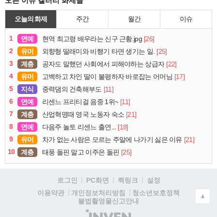
오픈 이슈 갤러리 화제글
오늘의 화제
주간
월간
이슈
1
연예
[26]
현역 최고령 배우라는 신구 근황.jpg
2
유머
[25]
외향형 딸래미와 비행기 타면 생기는 일.
3
계층
[22]
공자도 말했던 사회에서 피해야하는 상급자
4
유머
[17]
고백하고 차인 딸이 불평하자 바로잡는 어머님
5
지식
[11]
중력댐의 건축해부도
6
연예
[11]
리센느 프리티걸 음중 1위~
7
계층
[21]
산업혁명때 영국 노동자 숙소
8
연예
[18]
다음주 놀토 리센느 출연...
9
유머
[21]
차가 없는 사람은 모르는 주말에 나가기 싫은 이유
10
계층
[25]
태풍 돌핀 말고 이주은 돌핀
로그인
PC화면
퀵링크
설정
청소년보호정책
이용약관
개인정보처리방침
▲
불법촬영물신고안내
(주)