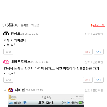
댓글
(11)
등록순
|
최신순
새로고침
천상초
26-05-10 21:43
신고
|
공감 확인
박제 시켜버렸네
이불 킥!
답글
0
0
내꿈은토마스
26-05-10 21:44
신고
|
공감 확인
13세에 논하는 인생의 마지막 남자.... 이건 명절마다 언급될만한 가치
가 있다!...
답글
0
0
디비전
26-05-10 22:15
신고
|
공감 확인