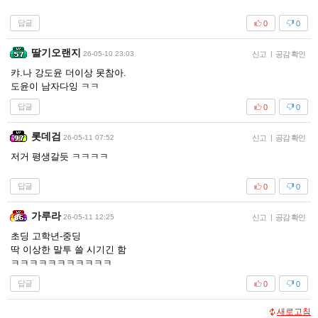
답글
0
0
딸기오랜지
26-05-10 23:03
신고
|
공감 확인
캬.나 강도윤 더이상 못참아.
도윤이 남자다잉 ㅋㅋ
답글
0
0
롯데검
26-05-11 07:52
신고
|
공감 확인
저거 평생갈듯 ㅋㅋㅋㅋ
답글
0
0
가루라
26-05-11 12:25
신고
|
공감 확인
초딩 고학년-중딩
딱 이상한 말투 쓸 시기긴 함
ㅋㅋㅋㅋㅋㅋㅋㅋㅋㅋㅋ
답글
0
0
새로고침