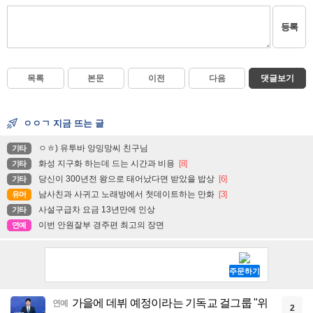
등록
목록
본문
이전
다음
댓글보기
ㅇㅇㄱ 지금 뜨는 글
ㅇㅎ) 유투바 앙밍망씨 친구님
기타
화성 지구화 하는데 드는 시간과 비용
[8]
기타
당신이 300년전 왕으로 태어났다면 받았을 밥상
[6]
기타
남사친과 사귀고 노래방에서 첫데이트하는 만화
[3]
유머
사설구급차 요금 13년만에 인상
기타
이번 안원잘부 경주편 최고의 장면
연예
가을에 데뷔 예정이라는 기독교 걸그룹 "위
연예
2