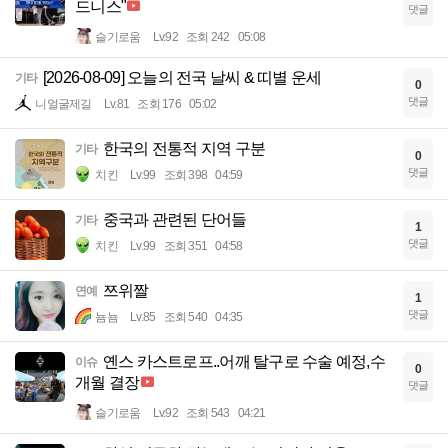
드니스"
댓글
슬기로움
Lv.92
조회 242
05:08
[2026-08-09] 오늘의 전국 날씨 & 띠별 운세
기타
0
댓글
니얼굴제길
Lv.81
조회 176
05:02
한국의 전통적 지역 구분
기타
0
댓글
치킨
Lv.99
조회 398
04:59
중국과 관련된 단어들
기타
1
댓글
치킨
Lv.99
조회 351
04:58
쯔위짤
연예
1
댓글
뇸뇸
Lv.85
조회 540
04:35
옌스 카스트로프..어깨 탈구로 수술 예정,수
이슈
0
개월 결장
댓글
슬기로움
Lv.92
조회 543
04:21