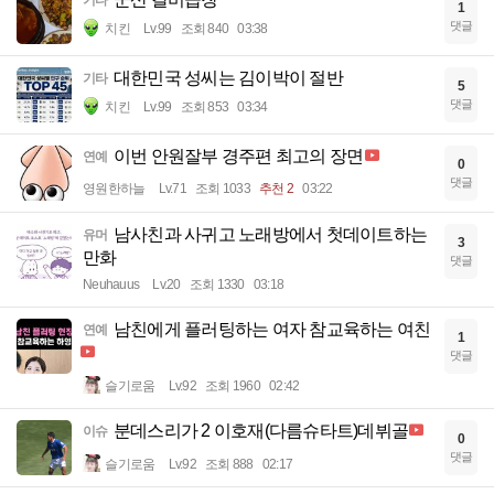
기타
1
댓글
치킨
Lv.99
조회 840
03:38
대한민국 성씨는 김이박이 절반
기타
5
댓글
치킨
Lv.99
조회 853
03:34
이번 안원잘부 경주편 최고의 장면
연예
0
댓글
영원한하늘
Lv.71
조회 1033
추천 2
03:22
남사친과 사귀고 노래방에서 첫데이트하는
유머
3
만화
댓글
Neuhauus
Lv.20
조회 1330
03:18
남친에게 플러팅하는 여자 참교육하는 여친
연예
1
댓글
슬기로움
Lv.92
조회 1960
02:42
분데스리가 2 이호재(다름슈타트)데뷔골
이슈
0
댓글
슬기로움
Lv.92
조회 888
02:17