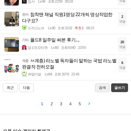
댓글
입사
Lv.94
조회 2259
00:18
침착맨 채널 직원1명당 22개씩 영상작업한
유머
2
다구요?
댓글
드라고노브
Lv.90
조회 3102
추천 1
00:15
폴드8 일주일 써본 후기....
기타
20
댓글
암꼬또모타쥬
Lv.60
조회 6540
23:55
ㅆ계층) 라노벨 독자들이 말하는 국밥 라노벨
계층
6
완결작 천하오절
댓글
큐땁이알
Lv.88
조회 2076
23:45
최근
다음
검색
글쓰기
1
2
3
4
5