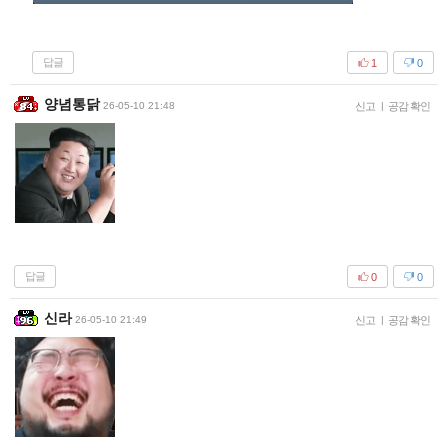
답글
1
0
양념통닭
26-05-10 21:48
신고
|
공감 확인
답글
0
0
신라
26-05-10 21:49
신고
|
공감 확인