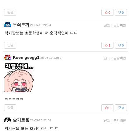
답글
0
0
무쇠도끼
26-05-10 22:24
신고
|
공감 확인
럭키짱보는 초등학생이 더 충격적인데 ㄷㄷ
답글
1
0
Koenigsegg1
26-05-10 22:52
신고
|
공감 확인
ㅋㅋㅋㅋㅋ
답글
0
0
슬기로움
26-05-10 22:58
신고
|
공감 확인
럭키짱을 보는 초딩이라니 ㄷ ㄷ