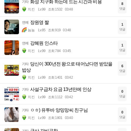
화성 지구화 하는데 드는 시간과 비용
기타
8
댓글
치킨
Lv.99
조회 1532
03:48
장원영 짤
연예
1
댓글
뇸뇸
Lv.85
조회 919
03:48
강혜원 인스타
연예
1
댓글
치킨
Lv.99
조회 784
03:45
당신이 300년전 왕으로 태어났다면 받았을
기타
6
밥상
댓글
치킨
Lv.99
조회 1401
03:42
사설구급차 요금 13년만에 인상
기타
0
댓글
치킨
Lv.99
조회 1112
03:42
ㅇㅎ) 유투바 앙밍망씨 친구님
기타
0
댓글
치킨
Lv.99
조회 1801
03:40
군산 갈비곱창