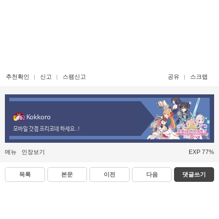
추천확인
신고
스팸신고
공유
스크랩
Kokkoro
모바일 갓겜 프리코네 하세요..!
메뉴
인장보기
EXP 77%
목록
본문
이전
다음
댓글쓰기