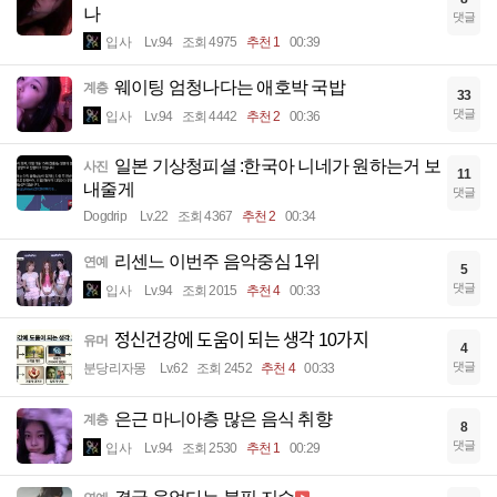
나
댓글
입사
Lv.94
조회 4975
추천 1
00:39
웨이팅 엄청나다는 애호박 국밥
계층
33
댓글
입사
Lv.94
조회 4442
추천 2
00:36
일본 기상청피셜 :한국아 니네가 원하는거 보
사진
11
내줄게
댓글
Dogdrip
Lv.22
조회 4367
추천 2
00:34
리센느 이번주 음악중심 1위
연예
5
댓글
입사
Lv.94
조회 2015
추천 4
00:33
정신건강에 도움이 되는 생각 10가지
유머
4
댓글
분당리자몽
Lv.62
조회 2452
추천 4
00:33
은근 마니아층 많은 음식 취향
계층
8
댓글
입사
Lv.94
조회 2530
추천 1
00:29