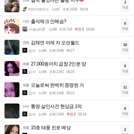
결국 울었다는 블핑 지수
연예
3
댓글
라라크로포드
Lv.87
조회 2033
00:29
출석체크 안해슴?
기타
0
댓글
사실난라쿤
Lv.89
조회 728
추천 5
00:28
김채연 어제 자 오션월드
연예
10
댓글
입사
Lv.94
조회 3048
00:27
27,000원어치 곱창 2인분 양
계층
0
댓글
입사
Lv.94
조회 2262
00:25
오늘로써 완벽히 증명된 거
계층
11
댓글
입사
Lv.94
조회 3166
00:22
통영 살인사건 현상금 1억
이슈
6
댓글
입사
Lv.94
조회 3160
추천 2
00:19
15호 태풍 진로 예상
계층
2