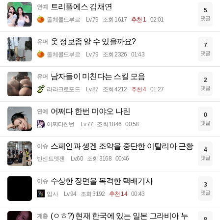
트리플에스 김채연
연예
5
댓글
돌체콜드부르
Lv.79
조회 1617
추천 1
02:01
옷 정보좀 알 수 있을까요?
유머
7
댓글
돌체콜드부르
Lv.79
조회 2326
01:43
남자들이 미친다는 스킬 모음
유머
2
댓글
라라크로포드
Lv.87
조회 4212
추천 4
01:27
어쩌다 한번 미야오 나린
연예
0
댓글
어쩌다한번
Lv.77
조회 1846
00:58
스페인과 솅겐 조약을 중단한 이탈리아 근황
이슈
4
댓글
빈센트멧젠
Lv.60
조회 3168
00:46
수상한 장면을 목격한 택배기사
이슈
3
댓글
입사
Lv.94
조회 3192
추천 14
00:43
(ㅇㅎ?) 현재 한국에 있는 일본 그라비아 누
계층
8