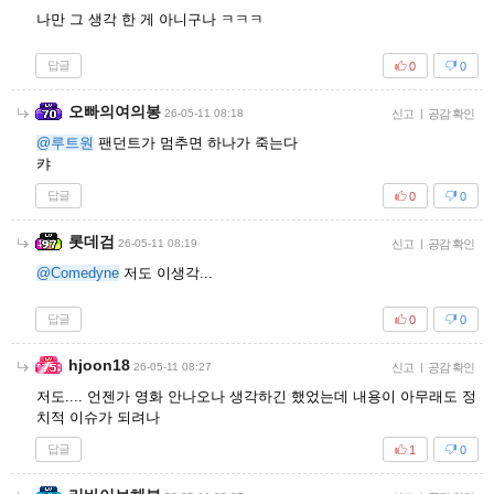
나만 그 생각 한 게 아니구나 ㅋㅋㅋ
답글
0
0
오빠의여의봉
26-05-11 08:18
신고
|
공감 확인
@루트원
팬던트가 멈추면 하나가 죽는다
캬
답글
0
0
롯데검
26-05-11 08:19
신고
|
공감 확인
@Comedyne
저도 이생각...
답글
0
0
hjoon18
26-05-11 08:27
신고
|
공감 확인
저도.... 언젠가 영화 안나오나 생각하긴 했었는데 내용이 아무래도 정
치적 이슈가 되려나
답글
1
0