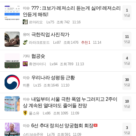
??? : 크보가 레져소리 듣는게 싫어! 레져소리
이슈
1
안듣게 해줘!
댓글
르마리오
Lv.75
조회 742
11:16
극한직업 사진작가
유머
11
댓글
라라크로포드
Lv.87
조회 1476
추천 1
11:14
협공슛
기타
4
댓글
휴면아이디
Lv.84
조회 789
11:13
우리나라 성평등 근황
이슈
30
댓글
히롣
Lv.15
조회 1646
11:10
내일부터 서울 극한 폭염 누그러지고 2주이
이슈
10
상 계속된 열대야도 줄어들 전망
댓글
풀소유
Lv.86
조회 1095
11:09
6선 추대 정의선 양궁협회 회장
이슈
3
댓글
스티브승준유
Lv.76
조회 591
11:09