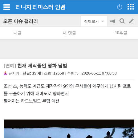
리니지 리마스터
인벤
오픈 이슈 갤러리
전체보기
공
검
글
지
색
내글
내 댓글
10추글
on/off
쓰
기
[연예]
현재 제작중인 영화 남벌
뮤지케
댓글: 35 개
조회:
12658
추천:
5
2026-05-11 07:00:58
조선 초, 능력도 계급도 제각각인 9인의 무사들이 왜구에게 납치된 포로
를 구출하기 위해 대마도로 향하면서
펼쳐지는 하드보일드 무협 액션