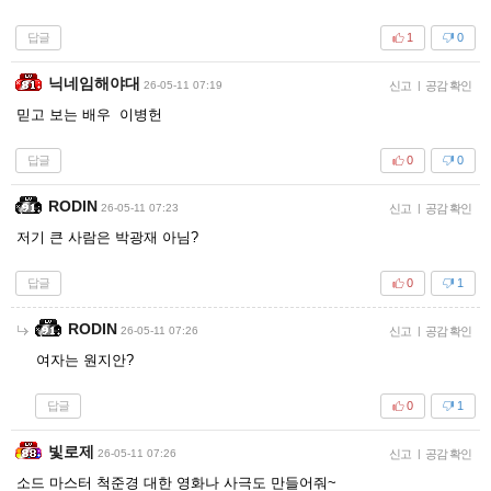
답글
1
0
닉네임해야대
26-05-11 07:19
신고
|
공감 확인
믿고 보는 배우 이병헌
답글
0
0
RODIN
26-05-11 07:23
신고
|
공감 확인
저기 큰 사람은 박광재 아님?
답글
0
1
RODIN
26-05-11 07:26
신고
|
공감 확인
여자는 원지안?
답글
0
1
빛로제
26-05-11 07:26
신고
|
공감 확인
소드 마스터 척준경 대한 영화나 사극도 만들어줘~