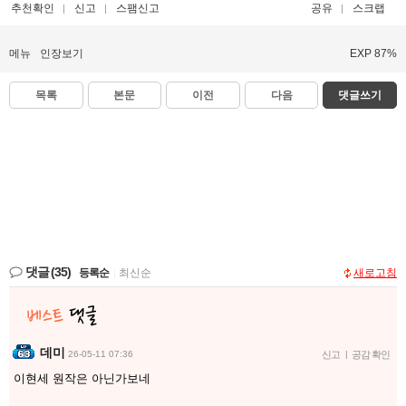
추천확인
신고
스팸신고
공유
스크랩
메뉴
인장보기
EXP 87%
목록
본문
이전
다음
댓글쓰기
댓글
(35)
등록순
|
최신순
새로고침
데미
26-05-11 07:36
신고
|
공감 확인
이현세 원작은 아닌가보네