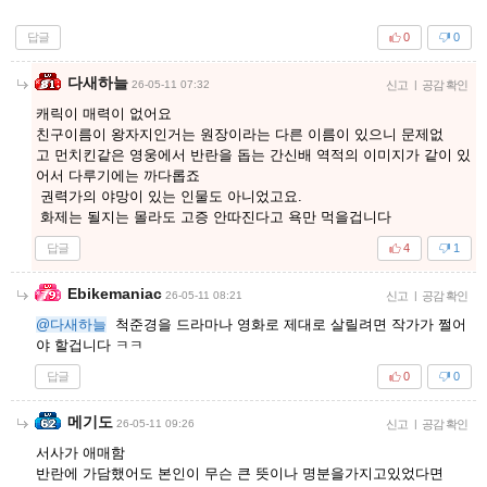
답글
0
0
다새하늘
26-05-11 07:32
신고
|
공감 확인
캐릭이 매력이 없어요
친구이름이 왕자지인거는 원장이라는 다른 이름이 있으니 문제없
고 먼치킨같은 영웅에서 반란을 돕는 간신배 역적의 이미지가 같이 있
어서 다루기에는 까다롭죠
권력가의 야망이 있는 인물도 아니었고요.
화제는 될지는 몰라도 고증 안따진다고 욕만 먹을겁니다
답글
4
1
Ebikemaniac
26-05-11 08:21
신고
|
공감 확인
@다새하늘
척준경을 드라마나 영화로 제대로 살릴려면 작가가 쩔어
야 할겁니다 ㅋㅋ
답글
0
0
메기도
26-05-11 09:26
신고
|
공감 확인
서사가 애매함
반란에 가담했어도 본인이 무슨 큰 뜻이나 명분을가지고있었다면