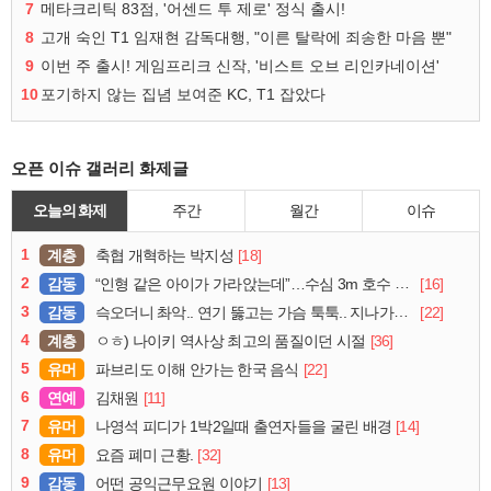
7
메타크리틱 83점, '어센드 투 제로' 정식 출시!
8
고개 숙인 T1 임재현 감독대행, "이른 탈락에 죄송한 마음 뿐"
9
이번 주 출시! 게임프리크 신작, '비스트 오브 리인카네이션'
10
포기하지 않는 집념 보여준 KC, T1 잡았다
오픈 이슈 갤러리 화제글
오늘의 화제
주간
월간
이슈
1
계층
[18]
축협 개혁하는 박지성
2
감동
[16]
“인형 같은 아이가 가라앉는데”…수심 3m 호수 뛰어든 60대 의인
3
감동
[22]
슥오더니 촤악.. 연기 뚫고는 가슴 툭툭.. 지나가던 아재의 정체
4
계층
[36]
ㅇㅎ) 나이키 역사상 최고의 품질이던 시절
5
유머
[22]
파브리도 이해 안가는 한국 음식
6
연예
[11]
김채원
7
유머
[14]
나영석 피디가 1박2일때 출연자들을 굴린 배경
8
유머
[32]
요즘 폐미 근황.
9
감동
[13]
어떤 공익근무요원 이야기