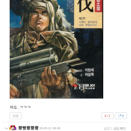
저도..ㅋㅋㅋ
답글
2
0
뿡빵뿡뿡뿡
26-05-11 08:06
신고
|
공감 확인