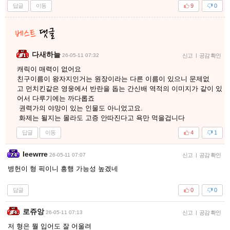
답글
이동
9
0
다새하늘
26-05-11 07:32
신고
|
공감 확인
캐릭이 매력이 없어요
친구이름이 왕자지인거는 원장이라는 다른 이름이 있으니 문제없
고 먼치킨같은 영웅에서 반란을 돕는 간신배 역적의 이미지가 같이 있
어서 다루기에는 까다롭죠
권력가의 야망이 있는 인물도 아니었고요.
화제는 될지는 몰라도 고증 안따진다고 욕만 먹을겁니다
답글
이동
4
1
Ieewrre
26-05-11 07:07
신고
|
공감 확인
병헌이 형 픽이니 흥행 가능성 높겠네
답글
0
0
로쥬앙
26-05-11 07:13
신고
|
공감 확인
저 형은 뭘 입어도 잘 어울려