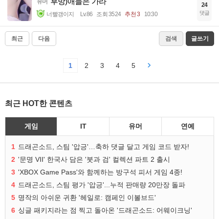
후방)애들은 가라
유머
24
댓글
너빨갱이지
Lv.86
조회 3524
추천 3
10:30
최근
다음
검색
글쓰기
1
2
3
4
5
최근 HOT한 콘텐츠
게임
IT
유머
연예
1
드래곤소드, 스팀 '압긍'…축하 댓글 달고 게임 코드 받자!
2
'문명 VII' 한국사 담은 '붓과 검' 컬렉션 파트 2 출시
3
'XBOX Game Pass'와 함께하는 방구석 피서 게임 4종!
4
드래곤소드, 스팀 평가 '압긍'...누적 판매량 20만장 돌파
5
명작의 아쉬운 귀환 '헤일로: 캠페인 이볼브드'
6
싱글 패키지라는 점 찍고 돌아온 '드래곤소드: 어웨이크닝'