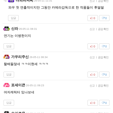
나의바저씨
26-05-11 11:31
신고
|
공감 확인
와우 첫 연출작이지만 그동안 카메라감독으로 한 작품들이 후덜덜
답글
0
0
신라
26-05-11 08:31
신고
|
공감 확인
연기는 이병헌이지
답글
0
0
가우리주신
26-05-11 08:34
신고
|
공감 확인
할배들많네 ㅋㅋ이현세 ㅋㅋㅋ
답글
0
0
포세이큰
26-05-11 09:23
신고
|
공감 확인
여자캐릭터 있나보네
답글
0
0