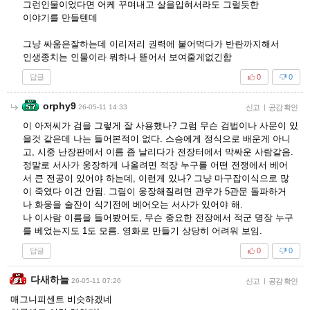
그런인물이었다면 어케 꾸며내고 살을입혀서라도 그럴듯한
이야기를 만들텐데
그냥 싸움은잘하는데 이리저리 권력에 붙어먹다가 반란까지해서
인생종치는 인물이라 뭐하나 뜯어서 보여줄게없긴함
답글
0
0
orphy9
26-05-11 14:33
신고
|
공감 확인
이 아저씨가 검을 그렇게 잘 사용했나? 그럼 무슨 검법이나 사문이 있
을것 같은데 나는 들어본적이 없다. 스승에게 정식으로 배운게 아니
고, 시중 난장판에서 이름 좀 날리다가 전장터에서 막싸운 사람같음.
정말로 서사가 웅장하게 나올려면 적장 누구를 어떤 전쟁에서 베어
서 큰 전공이 있어야 하는데, 이런게 있나? 그냥 마구잡이식으로 많
이 죽였다 이건 안됨. 그림이 웅장해질려면 관우가 5관문 돌파하거
나 화웅을 술잔이 식기전에 베어오는 서사가 있어야 해.
나 이사람 이름을 들어봤어도, 무슨 중요한 전장에서 적군 명장 누구
를 베었는지도 1도 모름. 영화로 만들기 상당히 어려워 보임.
답글
0
0
다새하늘
26-05-11 07:26
신고
|
공감 확인
매그니피센트 비슷하겠네