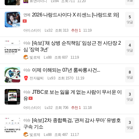
댓글
휴면아이디
Lv.84
조회 711
11:20
2026 나랑드사이다 X 리센느 [나랑드로 와]
연예
5
댓글
아이스티이
Lv.32
조회 313
추천 1
11:19
[속보] '채 상병 순직책임' 임성근 전 사단장 2
이슈
4
심 '징역 3년'
댓글
빛로제
Lv.88
조회 607
11:19
이제 이해되는 07년 룸싸롱사건...
이슈
8
댓글
전자팔찌
Lv.93
조회 1570
11:19
JTBC로 보는 잃을 게 없는 사람이 무서운 이
이슈
3
유
댓글
아이스티이
Lv.32
조회 706
추천 1
11:18
[속보] 2차 종합특검, '관저 감사 무마' 유병호
이슈
3
구속 기소
댓글
빛로제
Lv.88
조회 487
11:17