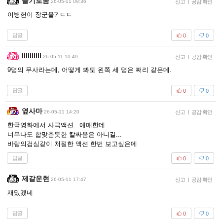
슬기로움
26-05-11 09:36
신고
|
공감 확인
이병헌이 장군을? ㄷㄷ
답글
0
0
llllllllll
26-05-11 10:49
신고
|
공감 확인
9명의 무사라는데, 어떻게 봐도 왼쪽 세 명은 쩌리 같은데.
답글
0
0
옆사마
26-05-11 14:20
신고
|
공감 확인
한국영화에서 사극액션...애매한데
너무나도 합맞춘듯한 칼싸움은 아니길...
바람의검심같이 처절한 액션 한번 보고싶은데
답글
0
0
제갈운현
26-05-11 17:47
신고
|
공감 확인
재밌겠네
답글
0
0