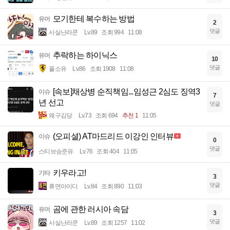
모기한테 복수하는 방법
유머
2
댓글
사실난라쿤
Lv.89
조회 994
11:08
추락하는 하이닉스
유머
10
댓글
풀소유
Lv.86
조회 1908
11:08
[속보]채상병 순직책임...임성근 2심도 징역3
이슈
7
년 선고
댓글
왜구김당
Lv.73
조회 694
추천 1
11:05
(오피셜) AT마드리드 이강인 인터뷰
이슈
0
댓글
스티브승준유
Lv.76
조회 404
11:05
키우라고!
기타
3
댓글
휴면아이디
Lv.84
조회 890
11:03
곰에 관한 러시아 속담
유머
3
댓글
사실난라쿤
Lv.89
조회 1257
11:02