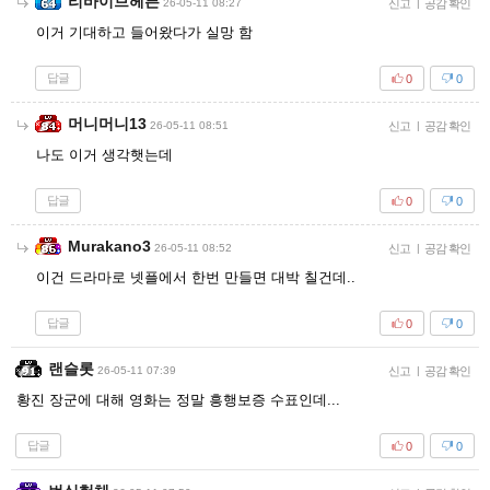
리바이브헤븐
26-05-11 08:27
신고
|
공감 확인
이거 기대하고 들어왔다가 실망 함
답글
0
0
머니머니13
26-05-11 08:51
신고
|
공감 확인
나도 이거 생각햇는데
답글
0
0
Murakano3
26-05-11 08:52
신고
|
공감 확인
이건 드라마로 넷플에서 한번 만들면 대박 칠건데..
답글
0
0
랜슬롯
26-05-11 07:39
신고
|
공감 확인
황진 장군에 대해 영화는 정말 흥행보증 수표인데...
답글
0
0