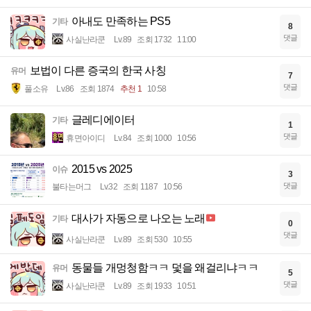
아내도 만족하는 PS5
기타
8
댓글
사실난라쿤
Lv.89
조회 1732
11:00
보법이 다른 증국의 한국 사칭
유머
7
댓글
풀소유
Lv.86
조회 1874
추천 1
10:58
글레디에이터
기타
1
댓글
휴면아이디
Lv.84
조회 1000
10:56
2015 vs 2025
이슈
3
댓글
불타는머그
Lv.32
조회 1187
10:56
대사가 자동으로 나오는 노래
기타
0
댓글
사실난라쿤
Lv.89
조회 530
10:55
동물들 개멍청함ㅋㅋ 덫을 왜걸리냐ㅋㅋ
유머
5
댓글
사실난라쿤
Lv.89
조회 1933
10:51