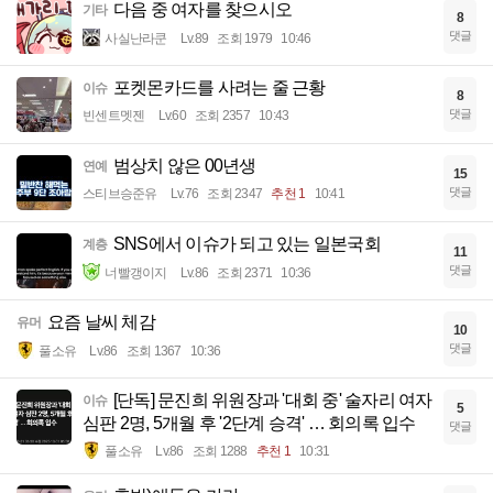
다음 중 여자를 찾으시오
기타
8
댓글
사실난라쿤
Lv.89
조회 1979
10:46
포켓몬카드를 사려는 줄 근황
이슈
8
댓글
빈센트멧젠
Lv.60
조회 2357
10:43
범상치 않은 00년생
연예
15
댓글
스티브승준유
Lv.76
조회 2347
추천 1
10:41
SNS에서 이슈가 되고 있는 일본국회
계층
11
댓글
너빨갱이지
Lv.86
조회 2371
10:36
요즘 날씨 체감
유머
10
댓글
풀소유
Lv.86
조회 1367
10:36
[단독] 문진희 위원장과 '대회 중' 술자리 여자
이슈
5
심판 2명, 5개월 후 '2단계 승격' … 회의록 입수
댓글
풀소유
Lv.86
조회 1288
추천 1
10:31