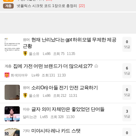
넷플릭스 시크릿 코드 1장으로 총정리
[22]
계층
현재 난리났다는 gpt 하위모델 무제한 제공
유머
0
근황
댓글
풀소유
Lv.86
조회 75
11:35
집에 가전 어떤 브랜드가 더 많으세요??
계층
6
댓글
회색의여우
Lv.49
조회 131
11:33
소리On) 아들 전기 안전 교육하기
유머
0
댓글
풀소유
Lv.86
조회 212
11:31
글자 의미 자체만은 좋았었던 단어들
이슈
3
댓글
달리는관
Lv.65
조회 328
11:30
미야시타 레나 카드 스탯
기타
0