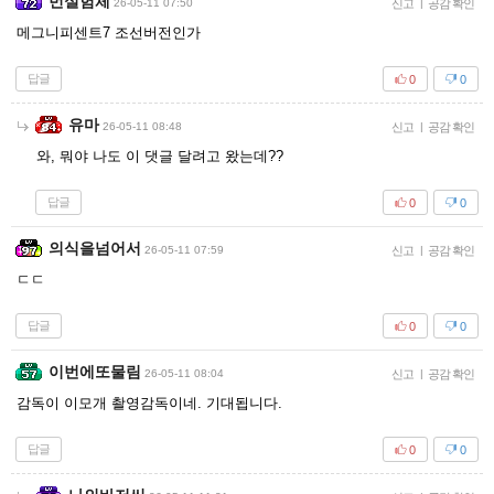
번실험체
26-05-11 07:50
신고
|
공감 확인
메그니피센트7 조선버전인가
답글
0
0
유마
26-05-11 08:48
신고
|
공감 확인
와, 뭐야 나도 이 댓글 달려고 왔는데??
답글
0
0
의식을넘어서
26-05-11 07:59
신고
|
공감 확인
ㄷㄷ
답글
0
0
이번에또물림
26-05-11 08:04
신고
|
공감 확인
감독이 이모개 촬영감독이네. 기대됩니다.
답글
0
0