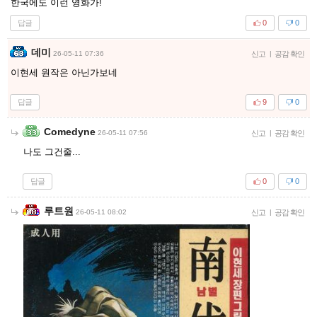
한국에도 이런 영화가!
답글
0
0
데미
26-05-11 07:36
신고
|
공감 확인
이현세 원작은 아닌가보네
답글
9
0
Comedyne
26-05-11 07:56
신고
|
공감 확인
나도 그건줄...
답글
0
0
루트원
26-05-11 08:02
신고
|
공감 확인