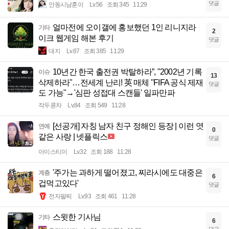
댓글
안동시남훈이
Lv.56
조회 345
11:29
얼마전에 오이갤에 홍보했던 1인 리니지라
기타
2
이크 웹게임 해본 후기
댓글
대지
Lv.87
조회 385
11:29
10년간 한국 출전권 박탈하라”, "2002년 기록
이슈
13
삭제하라"…전세계 난리! 英 매체 "FIFA 공식 제재
댓글
도 가능"→'심판 성접대 스캔들' 일파만파
작두콩차
Lv.84
조회 549
11:28
[선공개] 자칭 남자 친구 정해인 등장 | 이런 엿
연예
0
같은 사랑 | 넷플릭스
댓글
아이스티이
Lv.32
조회 188
11:28
'주가는 과하게 떨어졌고, 찌라시에도 대중은
계층
6
겁먹고있다'
댓글
전자팔찌
Lv.93
조회 461
11:28
스윗한 기사님
기타
6