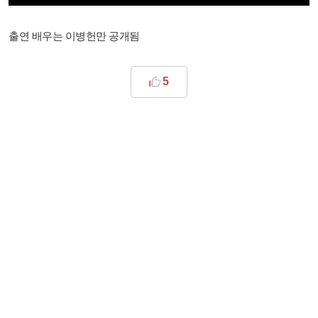
출연 배우는 이병헌만 공개됨
5