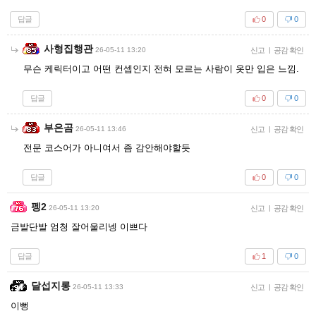
답글
0
0
사형집행관
26-05-11 13:20
신고
|
공감 확인
무슨 케릭터이고 어떤 컨셉인지 전혀 모르는 사람이 옷만 입은 느낌.
답글
0
0
부은곰
26-05-11 13:46
신고
|
공감 확인
전문 코스어가 아니여서 좀 감안해야할듯
답글
0
0
펭2
26-05-11 13:20
신고
|
공감 확인
금발단발 엄청 잘어울리넹 이쁘다
답글
1
0
달섭지롱
26-05-11 13:33
신고
|
공감 확인
이뻥