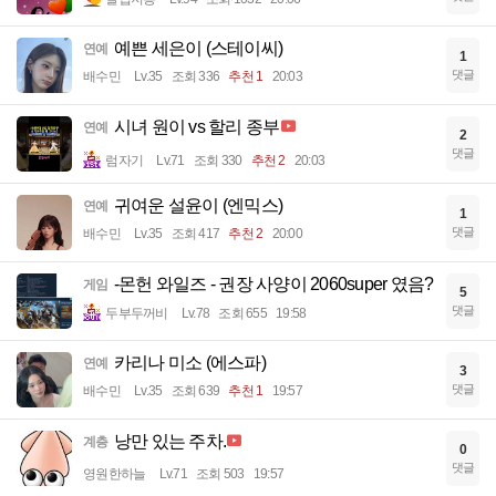
예쁜 세은이 (스테이씨)
연예
1
댓글
배수민
Lv.35
조회 336
추천 1
20:03
시녀 원이 vs 할리 종부
연예
2
댓글
럼자기
Lv.71
조회 330
추천 2
20:03
귀여운 설윤이 (엔믹스)
연예
1
댓글
배수민
Lv.35
조회 417
추천 2
20:00
-몬헌 와일즈 - 권장 사양이 2060super 였음?
게임
5
댓글
두부두꺼비
Lv.78
조회 655
19:58
카리나 미소 (에스파)
연예
3
댓글
배수민
Lv.35
조회 639
추천 1
19:57
낭만 있는 주차.
계층
0
댓글
영원한하늘
Lv.71
조회 503
19:57