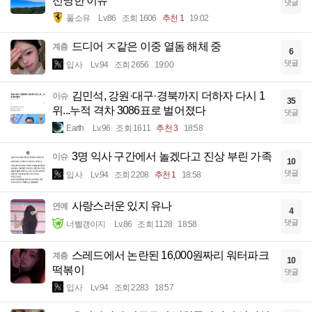
선명한 이유
댓글
풀소유
Lv.86
조회 1606
추천 1
19:02
드디어 ㅈ같은 이중 열돔 해체 중
계층
6
댓글
입사
Lv.94
조회 2656
19:00
김민석, 강원·대구·경북까지 더하자 다시 1
이슈
35
위...누적 격차 3086표로 벌어졌다
댓글
Earth
Lv.96
조회 1611
추천 3
18:58
3명 익사 구간에서 놀겠다고 진상 부린 가족
이슈
10
댓글
입사
Lv.94
조회 2208
추천 1
18:58
사랑스러운 있지 유나
연예
4
댓글
너빨갱이지
Lv.86
조회 1128
18:58
스레드에서 논란된 16,000원짜리 워터파크
계층
10
떡볶이
댓글
입사
Lv.94
조회 2283
18:57