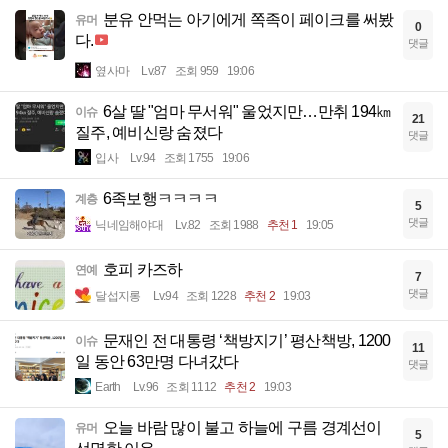
분유 안먹는 아기에게 쪽족이 페이크를 써봤
유머
0
다.
댓글
옆사마
Lv.87
조회 959
19:06
6살 딸 "엄마 무서워" 울었지만…만취 194㎞
이슈
21
질주, 예비신랑 숨졌다
댓글
입사
Lv.94
조회 1755
19:06
6족보행ㅋㅋㅋㅋ
계층
5
댓글
닉네임해야대
Lv.82
조회 1988
추천 1
19:05
호피 카즈하
연예
7
댓글
달섭지롱
Lv.94
조회 1228
추천 2
19:03
문재인 전 대통령 ‘책방지기’ 평산책방, 1200
이슈
11
일 동안 63만명 다녀갔다
댓글
Earth
Lv.96
조회 1112
추천 2
19:03
오늘 바람 많이 불고 하늘에 구름 경계선이
유머
5