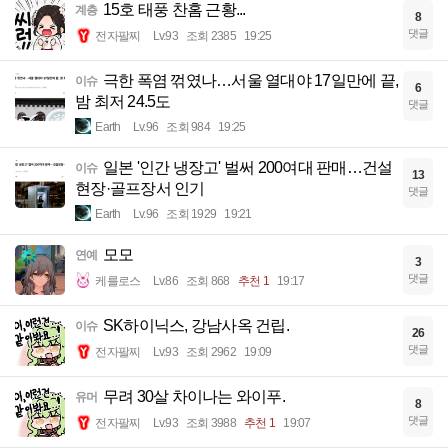
15호 태풍 찬홈 근황...
계층
8
댓글
전자팔찌
Lv.93
조회 2385
19:25
극한 폭염 꺾였나…서울 열대야 17일만에 끝,
이슈
6
밤 최저 24.5도
댓글
Earth
Lv.96
조회 984
19:25
일본 '인간 냉장고' 벌써 200여대 판매…건설
이슈
13
현장·골프장서 인기
댓글
Earth
Lv.96
조회 1929
19:21
모모
연예
3
댓글
케를로스
Lv.86
조회 868
추천 1
19:17
SK하이닉스, 강남사옥 건립.
이슈
26
댓글
전자팔찌
Lv.93
조회 2962
19:09
무려 30살 차이나는 와이푸.
유머
8
댓글
전자팔찌
Lv.93
조회 3988
추천 1
19:07