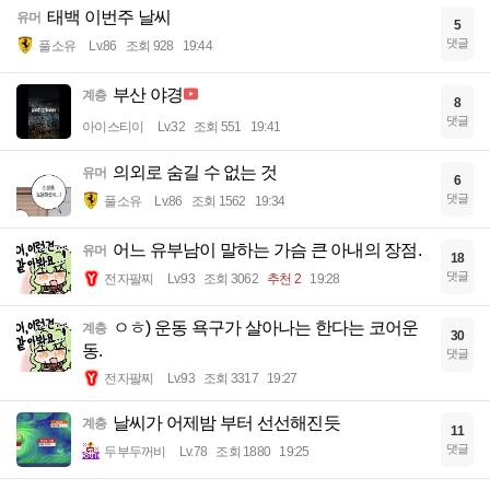
태백 이번주 날씨
유머
5
댓글
풀소유
Lv.86
조회 928
19:44
부산 야경
계층
8
댓글
아이스티이
Lv.32
조회 551
19:41
의외로 숨길 수 없는 것
유머
6
댓글
풀소유
Lv.86
조회 1562
19:34
어느 유부남이 말하는 가슴 큰 아내의 장점.
유머
18
댓글
전자팔찌
Lv.93
조회 3062
추천 2
19:28
ㅇㅎ) 운동 욕구가 살아나는 한다는 코어운
계층
30
동.
댓글
전자팔찌
Lv.93
조회 3317
19:27
날씨가 어제밤 부터 선선해진듯
계층
11
댓글
두부두꺼비
Lv.78
조회 1880
19:25