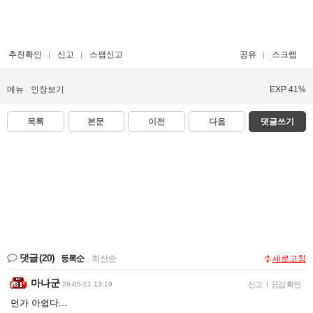
추천확인
신고
스팸신고
공유
스크랩
메뉴
인장보기
EXP 41%
목록
본문
이전
다음
댓글쓰기
댓글
(20)
등록순
|
최신순
새로고침
마나군
26-05-11 13:19
신고
|
공감 확인
먼가 아쉽다...