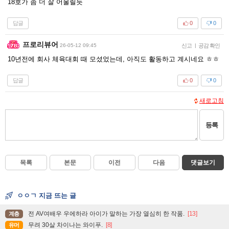
18호가 좀 더 잘 어울릴듯
답글
0
0
프로리뷰어
26-05-12 09:45
신고
|
공감 확인
10년전에 회사 체육대회 때 모셨었는데, 아직도 활동하고 계시네요 ㅎㅎ
답글
0
0
새로고침
등록
목록
본문
이전
다음
댓글보기
ㅇㅇㄱ 지금 뜨는 글
전 AV여배우 우에하라 아이가 말하는 가장 열심히 한 작품.
[13]
계층
무려 30살 차이나는 와이푸.
[8]
유머