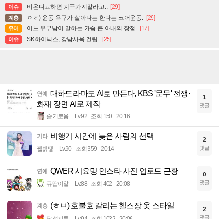
비온다고하면 계곡가지말라고..
[29]
이슈
ㅇㅎ) 운동 욕구가 살아나는 한다는 코어운동.
[29]
계층
어느 유부남이 말하는 가슴 큰 아내의 장점.
[17]
유머
SK하이닉스, 강남사옥 건립.
[25]
이슈
대하드라마도 AI로 만든다, KBS '문무' 전쟁·
연예
1
화재 장면 AI로 제작
댓글
슬기로움
Lv.92
조회 150
20:16
비행기 시간에 늦은 사람의 선택
기타
2
댓글
꿻뻵뗗
Lv.90
조회 359
20:14
QWER 시요밍 인스타 사진 업로드 근황
연예
0
댓글
큐땁이알
Lv.88
조회 402
20:08
(ㅎㅂ) 호불호 갈리는 헬스장 옷 스타일
계층
2
댓글
달섭지롱
Lv.94
조회 1032
20:06