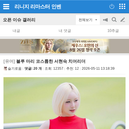
리니지 리마스터
인벤
오픈 이슈 갤러리
전체보기
공
검
글
지
색
내글
내 댓글
10추글
on/off
쓰
기
[유머]
블루 마리 코스튬한 서현숙 치어리더
슬기로움
댓글: 20 개
조회:
12357
추천:
12
2026-05-11 13:18:39