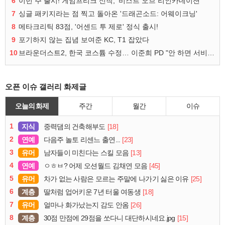
6
이번 주 출시! 게임프리크 신작, '비스트 오브 리인카네이션'
7
싱글 패키지라는 점 찍고 돌아온 '드래곤소드: 어웨이크닝'
8
메타크리틱 83점, '어센드 투 제로' 정식 출시!
9
포기하지 않는 집념 보여준 KC, T1 잡았다
10
브라운더스트2, 한국 코스튬 수정… 이준희 PD "안 하면 서비스 지속 불가"
오픈 이슈 갤러리 화제글
오늘의 화제
주간
월간
이슈
1
지식
[18]
중력댐의 건축해부도
2
연예
[23]
다음주 놀토 리센느 출연...
3
유머
[13]
남자들이 미친다는 스킬 모음
4
연예
[45]
ㅇㅎㅂ? 어제 오션월드 김채연 모음
5
유머
[25]
차가 없는 사람은 모르는 주말에 나가기 싫은 이유
6
계층
[18]
딸처럼 업어키운 7년 터울 여동생
7
유머
[26]
얼마나 화가났는지 감도 안옴
8
계층
[15]
30점 만점에 29점을 쏘다니 대단하시네요.jpg