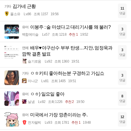
김가네 근황
기타
11
댓글
풀소유
Lv.86
조회 1157
19:56
이봉주 : 술 마셨다고 대리기사를 왜 불러?
유머
3
댓글
백합에이슬
Lv.57
조회 1218
추천 1
19:52
배우♥야구선수 부부 탄생…지안, 엄정욱과
연예
3
깜짝 결혼 발표
댓글
슬기로움
Lv.92
조회 1360
19:51
ㅇㅎ키티 좋아하는분 구경하고 가십쇼
기타
3
댓글
마나군
Lv.81
조회 1405
19:51
ㅇㅎ) 일요일 좋아
유머
8
댓글
닐냄
Lv.82
조회 1226
추천 2
19:50
미국에서 가장 깡촌이라는 주.
유머
12
댓글
전자팔찌
Lv.93
조회 1781
추천 1
19:48