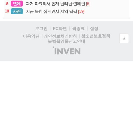
9
연예
[6]
과거 파묘되서 현재 난리난 연예인
10
사진
[39]
지금 북한 삼지연시 지역 날씨
로그인
PC화면
퀵링크
설정
청소년보호정책
이용약관
개인정보처리방침
▲
불법촬영물신고안내
(주)
인
벤