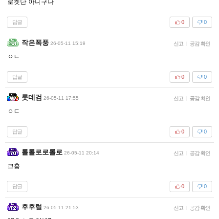
로켓단 아니구나
답글
0
0
작은폭풍
26-05-11 15:19
신고
|
공감 확인
ㅇㄷ
답글
0
0
롯데검
26-05-11 17:55
신고
|
공감 확인
ㅇㄷ
답글
0
0
롤롤로로롤로
26-05-11 20:14
신고
|
공감 확인
크흠
답글
0
0
후후럴
26-05-11 21:53
신고
|
공감 확인