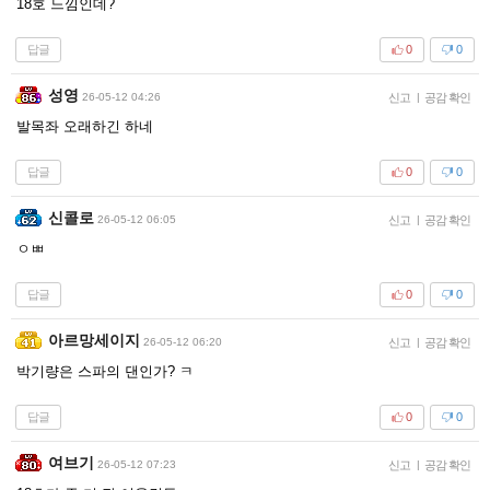
18호 느낌인데?
답글
0
0
성영
26-05-12 04:26
신고
|
공감 확인
발목좌 오래하긴 하네
답글
0
0
신콜로
26-05-12 06:05
신고
|
공감 확인
ㅇㅃ
답글
0
0
아르망세이지
26-05-12 06:20
신고
|
공감 확인
박기량은 스파의 댄인가? ㅋ
답글
0
0
여브기
26-05-12 07:23
신고
|
공감 확인