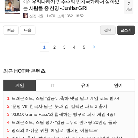
우리나라가 민주주의 법치국가라서 살아있
이슈
7
는 사람들 중 한명 - JunHanGiRi
댓글
진겟타원
Lv.70
조회 1362
18:52
최근
다음
검색
글쓰기
1
2
3
4
5
최근 HOT한 콘텐츠
게임
IT
유머
연예
1
드래곤소드, 스팀 '압긍'…축하 댓글 달고 게임 코드 받자!
2
'문명 VII' 한국사 담은 '붓과 검' 컬렉션 파트 2 출시
3
'XBOX Game Pass'와 함께하는 방구석 피서 게임 4종!
4
드래곤소드, 스팀 평가 '압긍'...누적 판매량 20만장 돌파
5
명작의 아쉬운 귀환 '헤일로: 캠페인 이볼브드'