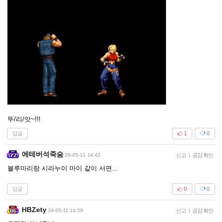
뚜/리/앗~!!!
답글
1
0
에테버석죽숨
26-05-11 14:42
신고
|
공감 확인
블루마리랑 시라누이 마이 같이 서면...
답글
0
0
HBZety
26-05-11 14:59
신고
|
공감 확인