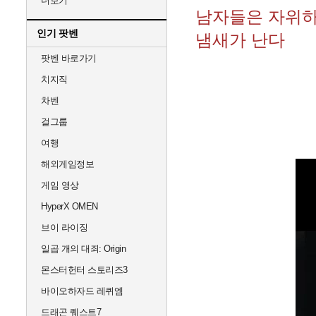
더보기
남자들은 자위하
인기 팟벤
냄새가 난다
팟벤 바로가기
치지직
차벤
걸그룹
여행
해외게임정보
게임 영상
HyperX OMEN
브이 라이징
일곱 개의 대죄: Origin
몬스터헌터 스토리즈3
바이오하자드 레퀴엠
드래곤 퀘스트7