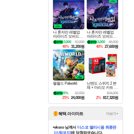
최대 90% 할인가를 만나보세요!
네이버혜택과 함께 만나보세요!
50%할인&추가 적립까지!
네이버 혜택가와 함께 예약하세요!
할인&네이버혜택으로 만나보세요!
네이버페이 혜택과 만나보세요!
40주년 프로모션으로 만나보세요!
네이버 포인트 혜택까지!
할인가에 만나보세요!
일부 에디션 상시 할인!
혜택으로 예약 판매 중
편안하게 충전하세요
나 혼자만 레벨업
나 혼자만 레벨업
어라이즈 오버드라
어라이즈 오버드라
이브 디럭스 에디션
이브 Solo Leveling A
3,000
52,000
3,000
46,000
Solo Leveling Arise
rise
40%
31,200원
40%
27,600원
Overdrive Deluxe Edi
tion
팰월드 Palworld
닌텐도 스위치 2 본
체 + 마리오 카트 월
드 + 포켓몬 포코피
5%
32,000
834,000
아 번들
25%
24,000원
2%
817,320원
혜택.아이마트
더보기+
eksxo
님께서
디스코 엘리시움 최종판
(스팀코드)
에 당첨되셨습니다.