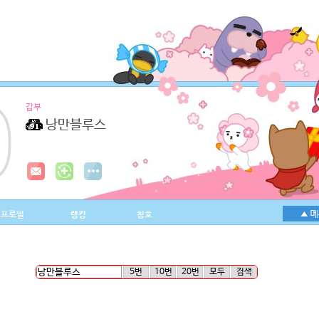
갑부
낭만블루스
프로필
랭킹
칭호
5번
10번
20번
모두
검색