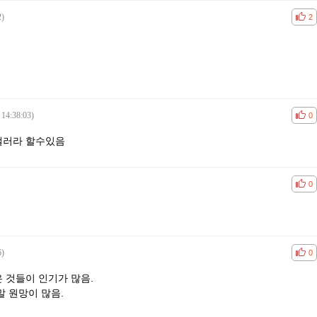
2)
공감
비공
2
 14:38:03)
공감
비공
0
갤러라 할수있음
공감
비공
0
6)
공감
비공
0
 것들이 인기가 많음.
말 원망이 많음.