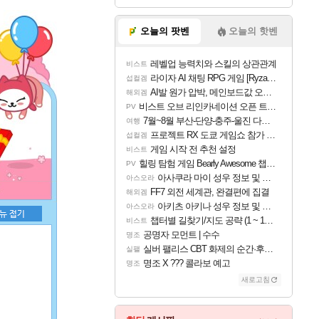
오늘의 팟벤
오늘의 핫벤
레벨업 능력치와 스킬의 상관관계
비스트
라이자 AI 채팅 RPG 게임 [RyzaChat: AI] 공개
섭컬겜
AI발 원가 압박, 메인보드값 오르나
해외겜
비스트 오브 리인카네이션 오픈 트레일러
PV
7월~8월 부산-단양-충주-울진 다녀왔어요~
여행
프로젝트 RX 도쿄 게임쇼 참가 결정
섭컬겜
게임 시작 전 추천 설정
비스트
힐링 탐험 게임 Bearly Awesome 챕터 1 트레일러
PV
아사쿠라 마이 성우 정보 및 주요 필모
아스오라
FF7 외전 세계관, 완결편에 집결
해외겜
아키츠 아키나 성우 정보 및 주요 필모
아스오라
챕터별 길찾기/지도 공략 (1 ~ 12장)
비스트
공명자 모먼트 | 수수
명조
실버 팰리스 CBT 화제의 순간·후기 모음
실팰
명조 X ??? 콜라보 예고
명조
새로고침