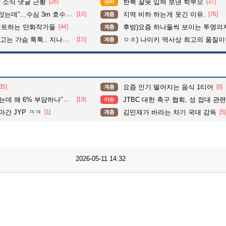
 소식 댓글 근황
[28]
한복 잘못 입혀 보낸 학부모
[37]
유머
수심 3m 호수 뛰어든 60대 의인
[10]
지역 비하 하는게 웃긴 이유.
[76]
계층
펙트하는 만화작가들
[44]
후방)요즘 하나둘씩 보이는 투명의
계층
슴 툭툭.. 지나가던 아재의 정체
[15]
ㅇㅎ) 나이키 역사상 최고의 품질이
계층
35]
요즘 인기 떨어지는 음식 1티어
[6]
계층
% 부담하나"…국가책임 확대 주문
[19]
JTBC 대한 축구 협회, 성 접대 관
이슈
아간 JYP ㅋㅋ
[1]
김민재가 바라는 차기 국대 감독
[5]
계층
2026-05-11 14:32