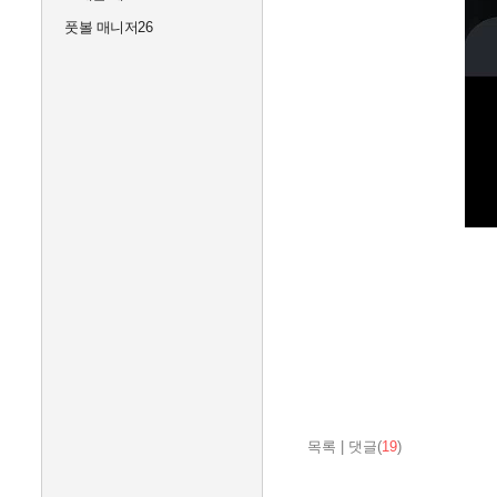
풋볼 매니저26
목록
|
댓글(
19
)