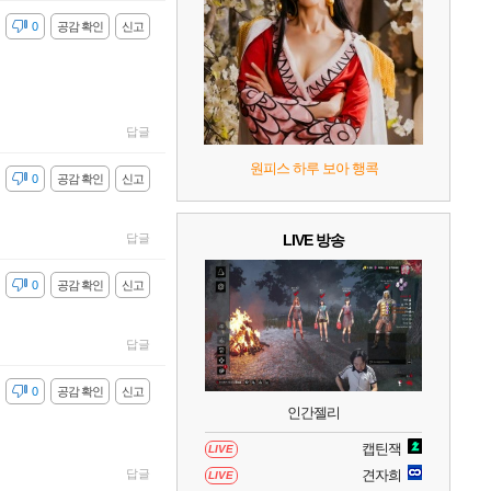
7
리듬 천국 미라클 스타즈
2
감
0
공감 확인
신고
8
헤일로: 캠페인 이볼브드
2
9
캡틴 츠바사 2 월드 파이터즈
답글
원피스 하루 보아 행콕
감
0
공감 확인
신고
10
레고 배트맨: 레거시 오브 더 다크 나이트
답글
LIVE 방송
감
0
공감 확인
신고
답글
감
0
공감 확인
신고
인간젤리
캡틴잭
LIVE
답글
견자희
LIVE