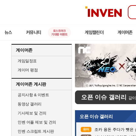
인
벤
로스트아크
뉴스
커뮤니티
게임캘린더
게이머존
기대평 이벤트
게이머존
게임일정표
게이머 평점
게이머존 게시판
공지사항 & 이벤트
오픈 이슈 갤러리
같이
동영상 갤러리
기사제보 및 건의
오픈 이슈 갤러리
인벤 어플 제보 및 건의
조카 용돈 주다가 뺏은
유머
인벤 스크립트 게시판