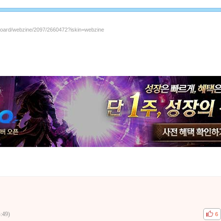
/board/webzine/2097/2660472?iskin=webzine
:49)
공감
비공
6