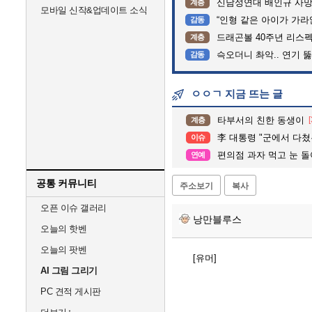
신남성연대 배인규 사망
계층
모바일 신작&업데이트 소식
“인형 같은 아이가 가라앉는데”…
감동
드래곤볼 40주년 리스
계층
슥오더니 촤악.. 연기 뚫고는 가
감동
ㅇㅇㄱ 지금 뜨는 글
타부서의 친한 동생이
[
계층
李 대통령 "군에서 다쳤는데 왜 6
이슈
편의점 과자 먹고 눈 돌
연예
공통 커뮤니티
주소보기
복사
오픈 이슈 갤러리
낭만블루스
오늘의 핫벤
오늘의 팟벤
[유머]
AI 그림 그리기
PC 견적 게시판