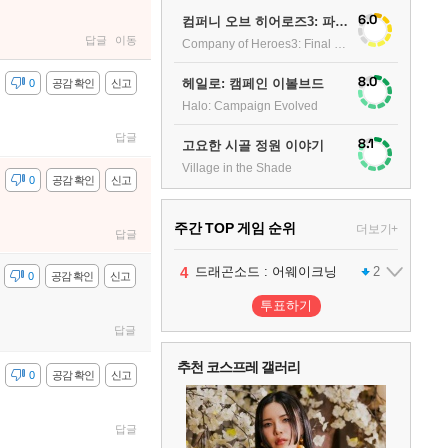
6.0
컴퍼니 오브 히어로즈3: 파이널 스탠드
답글
이동
Company of Heroes3: Final stand
8.0
헤일로: 캠페인 이볼브드
감
0
공감 확인
신고
Halo: Campaign Evolved
답글
8.1
고요한 시골 정원 이야기
Village in the Shade
감
0
공감 확인
신고
주간 TOP 게임 순위
더보기+
답글
1
2
3
4
팰월드
프로야구스피리츠2026
드래곤소드 : 어웨이크닝
어쌔신 크리드: 블랙 플래그 리싱크드
1
2
2
감
0
공감 확인
신고
투표하기
5
블라인드 삼국
1
답글
추천 코스프레 갤러리
감
0
공감 확인
신고
6
그랑블루 판타지 리링크 - 엔드리스 라그나로크
1
답글