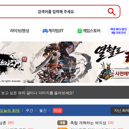
Submit
최대 90% 할인
라이브/영상
게이밍/IT
게임스토어
8월 프로모션
 보고 싶은 유머 글이나 이미지를 올려보세요!
오늘의 화제
주간
월간
이슈
지난 화
 삼촌
[99]
축협 개혁하는 박지성
[16]
계층