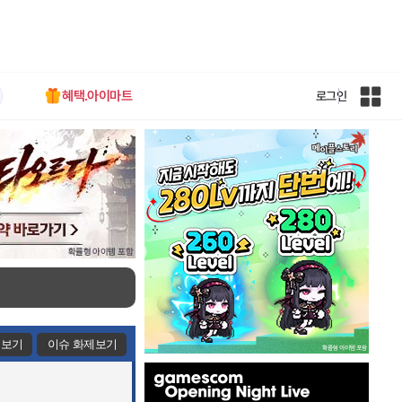
혜택.아이마트
로그인
인
벤
전
체
사
이
트
맵
제보기
이슈 화제보기
인
벤
배