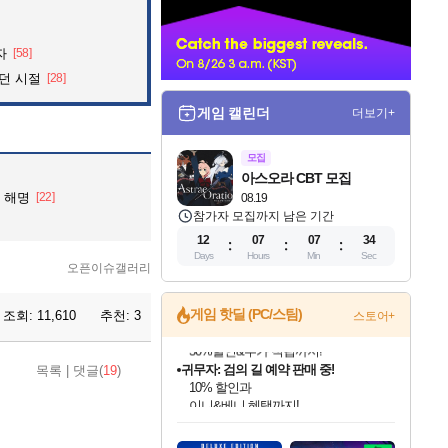
너
자
[58]
던 시절
[28]
게임 캘린더
더보기+
모집
아스오라 CBT 모집
련 해명
[22]
08.19
참가자 모집까지 남은 기간
12
07
07
32
Days
Hours
Min
Sec
오픈이슈갤러리
게임 핫딜 (PC/스팀)
조회:
11,610
추천:
3
스토어+
귀무자: 검의 길 예약 판매 중!
목록
|
댓글(
19
)
10% 할인과
이니&베니 혜택까지!
인벤게임즈 8월 특별 할인!
드래곤소드: 어웨이크닝 입점!
문명 7 특별 할인!
비스트 오브 리인카네이션 정식 출시!
커세어 코브 출시 기념 할인!
더 렐릭 퍼스트 가디언 정식 출시
베데스다 40주년 기념 할인 중!
마블 투혼 파이팅 소울즈 예약 판매 중!
캡콤 프렌차이즈 할인 진행 중!
캡콤 일부 상품 상시 할인
스타워즈 은하계 레이서
로블록스 기프트 카드 공식 입점
인기 퍼블리셔 모음!
스팀으로 만나는 드래곤소드!
조선&고려 DLC 출시 예정
게임프릭 신작 IP
해적'섬'을 발전시키자!
설화x하드코어 액션!
베데스다의 명작들을
마블 히어로 총 출동&화려한 격투!
몬헌, 바하 등 인기 IP를
몬헌 와일즈 & 드래곤즈 도그마2
인벤게임즈에서 10% 추가 적립
Robux를 가장 안전하고