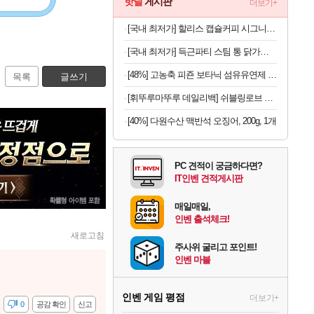
핫딜
게시판
더보기+
[국내 최저가] 할리스 캡슐커피 시그니처 블렌드 10개입 x 10개
[국내 최저가] 득근파티 스팀 통 닭가슴살 6종 혼합 x 30팩
[48%] 고농축 피죤 보타닉 섬유유연제 프리지아 자몽, 1.3L, 4개
목록
글쓰기
[휘뚜루마뚜루 데일리백] 쉬블링로브 나일론 멀티 슬링백
[40%] 다원수산 맥반석 오징어, 200g, 1개
PC 견적이 궁금하다면?
IT인벤 견적게시판
매일매일,
인벤 출석체크!
새로고침
주사위 굴리고 포인트!
인벤 마블
인벤 게임 평점
더보기+
감
0
공감 확인
신고