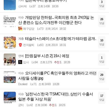
검은독수리 공중보여주기
기타
3
댓글
산바락
Lv.37
조회 1438
18:36
개밥쉰당 천하람...국회의원 최초 2박3일 논
이슈
26
산 훈련소 입소,각개전투 야간행군 한다
댓글
왜구김당
Lv.73
조회 1414
18:32
테슬라+스페이스x 초대형 메가 테라팹 공개.
계층
10
댓글
전자팔찌
Lv.93
조회 2019
18:31
[안원잘부 시즌 2] 19시 예정
연예
1
댓글
입사
Lv.94
조회 1279
추천 1
18:28
오디세이를 PC 흑인우월주의 영화라고 까던
이슈
29
사람들 상황.jpg
댓글
Dusked
Lv.71
조회 2493
18:28
'삼전닉스'한국·'TSMC'대만, 상반기 수출서
이슈
17
일본 추월 '사상 처음'
댓글
균터
Lv.42
조회 1696
추천 1
18:26