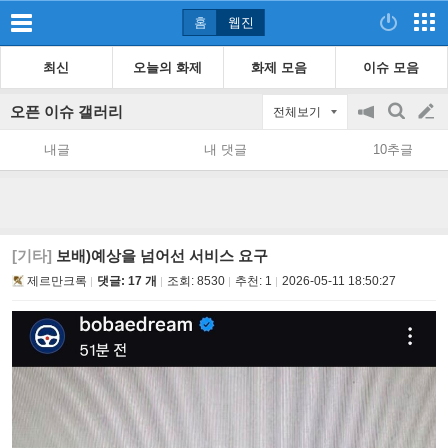
홈
웹진
최신
오늘의 화제
화제 모음
이슈 모음
오픈 이슈 갤러리
전체보기
공
검
글
지
색
내글
내 댓글
10추글
on/off
쓰
기
[기타]
보배)예상을 넘어선 서비스 요구
제르만크록
댓글: 17 개
조회:
8530
추천:
1
2026-05-11 18:50:27