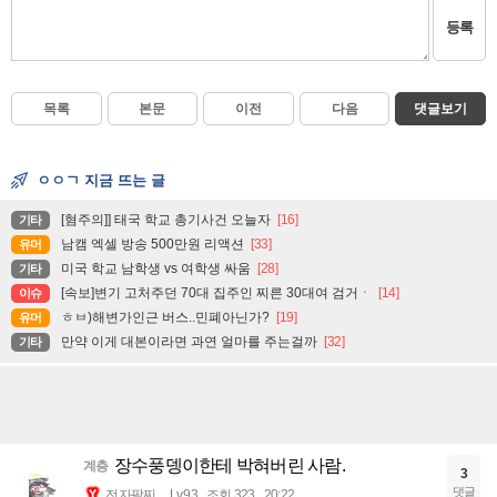
등록
목록
본문
이전
다음
댓글보기
ㅇㅇㄱ 지금 뜨는 글
[혐주의]] 태국 학교 총기사건 오늘자
[16]
기타
남캠 엑셀 방송 500만원 리액션
[33]
유머
미국 학교 남학생 vs 여학생 싸움
[28]
기타
[속보]변기 고처주던 70대 집주인 찌른 30대여 검거ㆍ
[14]
이슈
ㅎㅂ)해변가인근 버스..민폐아닌가?
[19]
유머
만약 이게 대본이라면 과연 얼마를 주는걸까
[32]
기타
장수풍뎅이한테 박혀버린 사람.
계층
3
댓글
전자팔찌
Lv.93
조회 323
20:22