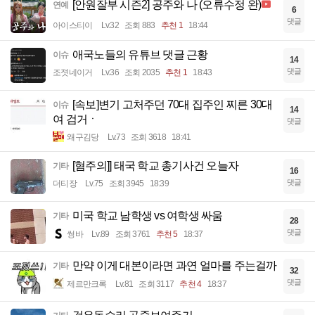
[안원잘부 시즌2] 공주와 나 (오류수정 완)
연예
6
댓글
아이스티이
Lv.32
조회 883
추천 1
18:44
애국노들의 유튜브 댓글 근황
이슈
14
댓글
조졋네이거
Lv.36
조회 2035
추천 1
18:43
[속보]변기 고처주던 70대 집주인 찌른 30대
이슈
14
여 검거ㆍ
댓글
왜구김당
Lv.73
조회 3618
18:41
[혐주의]] 태국 학교 총기사건 오늘자
기타
16
댓글
더티장
Lv.75
조회 3945
18:39
미국 학교 남학생 vs 여학생 싸움
기타
28
댓글
썽바
Lv.89
조회 3761
추천 5
18:37
만약 이게 대본이라면 과연 얼마를 주는걸까
기타
32
댓글
제르만크록
Lv.81
조회 3117
추천 4
18:37