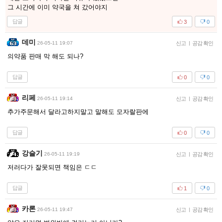
그 시간에 이미 약국을 쳐 갔어야지
답글
3
0
데미
26-05-11 19:07
신고
|
공감 확인
의약품 판매 막 해도 되나?
답글
0
0
리페
26-05-11 19:14
신고
|
공감 확인
추가주문해서 달라고하지말고 말해도 모자랄판에
답글
0
0
강슬기
26-05-11 19:19
신고
|
공감 확인
저러다가 잘못되면 책임은 ㄷㄷ
답글
1
0
카론
26-05-11 19:47
신고
|
공감 확인