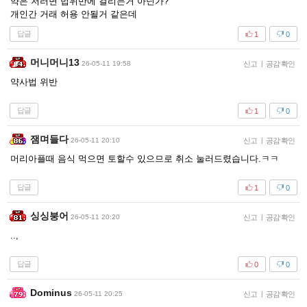
약은 저러면 법위반에 걸리는거 아닌가?
개인간 거래 허용 안될거 같은데
답글
1
0
머니머니13
26-05-11 19:58
신고
|
공감 확인
약사법 위반
답글
1
0
잼며들다
26-05-11 20:10
신고
|
공감 확인
머리아플때 음식 먹으면 토할수 있으므로 취소 눌러드렸습니다.ㅋㅋ
답글
1
0
싱싱붕어
26-05-11 20:20
신고
|
공감 확인
..,
답글
0
0
Dominus
26-05-11 20:25
신고
|
공감 확인