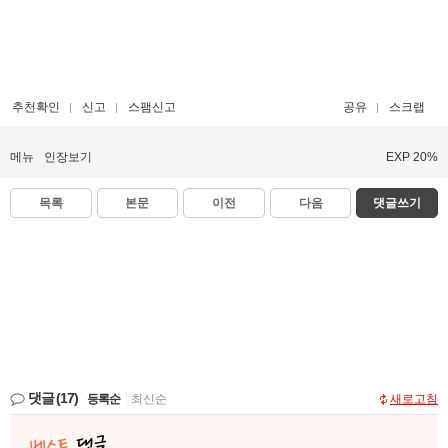
추천확인
신고
스팸신고
공유
스크랩
메뉴
인장보기
EXP 20%
목록
본문
이전
다음
댓글쓰기
댓글
(17)
등록순
|
최신순
새로고침