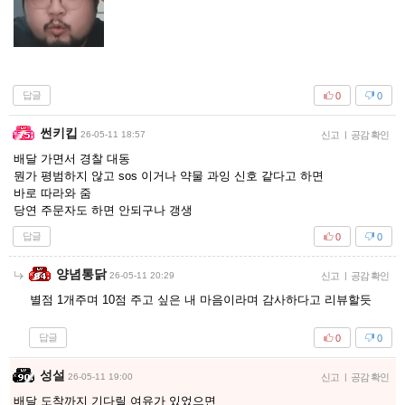
답글
0
0
썬키킵
26-05-11 18:57
신고
|
공감 확인
배달 가면서 경찰 대동
뭔가 평범하지 않고 sos 이거나 약물 과잉 신호 같다고 하면
바로 따라와 줌
당연 주문자도 하면 안되구나 갱생
답글
0
0
양념통닭
26-05-11 20:29
신고
|
공감 확인
별점 1개주며 10점 주고 싶은 내 마음이라며 감사하다고 리뷰할듯
답글
0
0
성설
26-05-11 19:00
신고
|
공감 확인
배달 도착까지 기다릴 여유가 있었으면