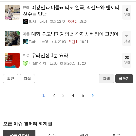
이강인과 아틀레티코 입국, 리센느와 맨시티
연예
0
선수들 만남
댓글
입사
Lv.94
조회 1270
추천 1
18:24
대형 숲고양이계의 최강자 시베리아 고양이
계층
11
댓글
Earth
Lv.96
조회 2193
추천 1
18:21
우러전쟁 1분 요약
이슈
28
댓글
너빨갱이지
Lv.86
조회 2685
18:20
최근
다음
검색
글쓰기
1
2
3
4
5
오픈 이슈 갤러리 화제글
오늘의 화제
주간
월간
이슈