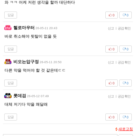
와 ㅋㅋ 어케 저런 생각을 할까 대단하다
답글
0
0
헬로마우터
26-05-11 20:43
신고
|
공감 확인
바로 취소해야 뒷탈이 없을 듯
답글
0
0
비오는압구정
26-05-11 20:50
신고
|
공감 확인
다른 약을 먹어야 할 것 같은데ㄷㄷ
답글
0
0
롯데검
26-05-12 07:49
신고
|
공감 확인
대체 저기다 약을 왜달래
답글
0
0
새로고침