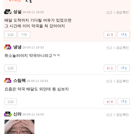
성설
26-05-11 19:00
신고
|
공감 확인
배달 도착까지 기다릴 여유가 있었으면
그 시간에 이미 약국을 쳐 갔어야지
답글
이동
3
0
냉냉
26-05-11 18:53
신고
|
공감 확인
취소눌러야지 약국아니라고ㅋㅋ
답글
1
0
스팀팩
26-05-11 18:53
신고
|
공감 확인
요즘은 약국 배달도 되던데 뭔 심보지
답글
0
0
신라
26-05-11 18:55
신고
|
공감 확인