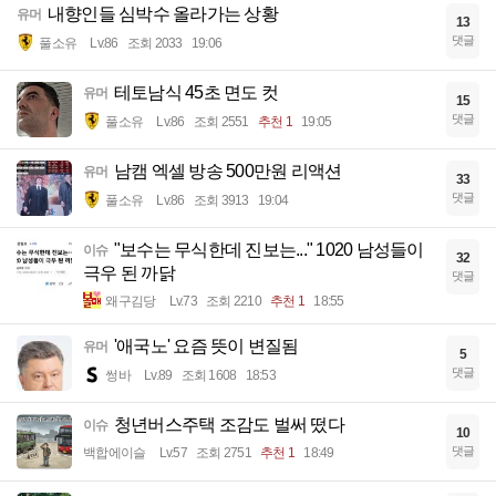
내향인들 심박수 올라가는 상황
유머
13
댓글
풀소유
Lv.86
조회 2033
19:06
테토남식 45초 면도 컷
유머
15
댓글
풀소유
Lv.86
조회 2551
추천 1
19:05
남캠 엑셀 방송 500만원 리액션
유머
33
댓글
풀소유
Lv.86
조회 3913
19:04
"보수는 무식한데 진보는..." 1020 남성들이
이슈
32
극우 된 까닭
댓글
왜구김당
Lv.73
조회 2210
추천 1
18:55
'애국노' 요즘 뜻이 변질됨
유머
5
댓글
썽바
Lv.89
조회 1608
18:53
청년버스주택 조감도 벌써 떴다
이슈
10
댓글
백합에이슬
Lv.57
조회 2751
추천 1
18:49