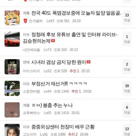
전국 40도 폭염경보중에 오늘자 밀양 얼음골.
계층
13
댓글
전자팔찌
Lv.93
조회 561
20:19
정청래 후보 유튜브 출연 및 인터뷰 라이브-
이슈
1
김승현의논제
댓글
내안에퍼플
Lv.73
조회 310
20:13
시녀라 겸상 금지 당한 원이
연예
2
댓글
아이스티이
Lv.32
조회 528
추천 1
20:10
부정선거 재선거!!! ㅋㅋㅋㅋ
이슈
19
댓글
소중한바램
Lv.44
조회 1346
추천 1
20:02
ㅎㅂ) 봉춤 추는 누나
계층
6
댓글
조폭빠박스
Lv.65
조회 1418
20:01
중증외상센터 천장미 배우 근황
이슈
13
댓글
고도비만
Lv.91
조회 2389
추천 2
19:49