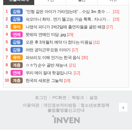
1
감동
[21]
“인형 같은 아이가 가라앉는데”…수심 3m 호수 뛰어든 60대 의인
2
감동
[23]
슥오더니 촤악.. 연기 뚫고는 가슴 툭툭.. 지나가던 아재의 정체
3
유머
[27]
나영석 피디가 1박2일때 출연자들을 굴린 배경
4
연예
[29]
뜻밖의 연예인 미담..jpg
5
감동
[11]
오픈 후 3개월치 예약 다 찼다는 미용실
6
감동
[17]
어떤 공익근무요원 이야기
7
유머
[30]
파브리도 이해 안가는 한국 음식
8
계층
[21]
ㅇㅎ?) 순수 골반 재능녀.
9
연예
[12]
우리 메이 절대 핫걸입니다.
10
계층
[18]
한국의 새로운 그늘막
로그인
PC화면
퀵링크
설정
청소년보호정책
이용약관
개인정보처리방침
▲
불법촬영물신고안내
(주)
인
벤