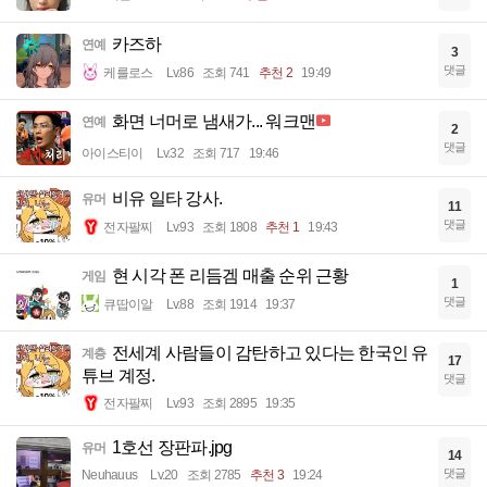
카즈하
연예
3
댓글
케를로스
Lv.86
조회 741
추천 2
19:49
화면 너머로 냄새가... 워크맨
연예
2
댓글
아이스티이
Lv.32
조회 717
19:46
비유 일타 강사.
유머
11
댓글
전자팔찌
Lv.93
조회 1808
추천 1
19:43
현 시각 폰 리듬겜 매출 순위 근황
게임
1
댓글
큐땁이알
Lv.88
조회 1914
19:37
전세계 사람들이 감탄하고 있다는 한국인 유
계층
17
튜브 계정.
댓글
전자팔찌
Lv.93
조회 2895
19:35
1호선 장판파.jpg
유머
14
댓글
Neuhauus
Lv.20
조회 2785
추천 3
19:24