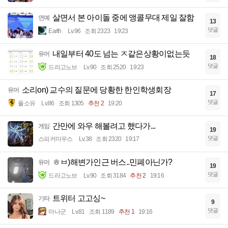
살면서 본 아이돌 중에 앵콜무대 제일 잘함
연예
13
댓글
Earth
Lv.96
조회 2323
19:23
내일부터 40도 넘는 ㅈ같은상황이없는듯
유머
18
댓글
드라고노브
Lv.90
조회 2520
19:23
소리on) 교수의 질문에 당황한 한인학생회장
유머
17
댓글
풀소유
Lv.86
조회 1305
추천 2
19:20
간만에 와우 해볼려고 했다가...
게임
19
댓글
스피커마우스
Lv.38
조회 2320
19:17
ㅎㅂ)해변가인근 버스..민폐아닌가?
유머
19
댓글
드라고노브
Lv.90
조회 3184
추천 2
19:16
트위터 고고싱~
기타
9
댓글
마나군
Lv.81
조회 1189
추천 1
19:16