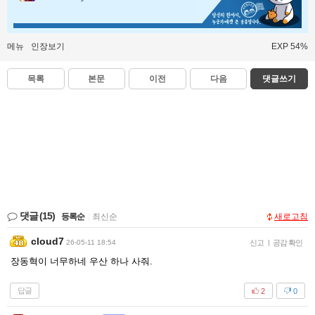
메뉴
인장보기
EXP 54%
목록
본문
이전
다음
댓글쓰기
댓글
(15)
등록순
|
최신순
새로고침
cloud7
26-05-11 18:54
신고
|
공감 확인
장동혁이 너무하네 우산 하나 사줘.
답글
2
0