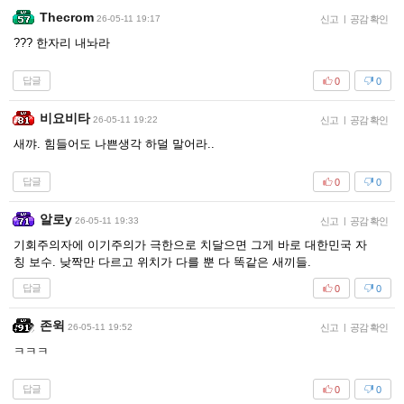
Thecrom
26-05-11 19:17
신고
|
공감 확인
??? 한자리 내놔라
답글
0
0
비요비타
26-05-11 19:22
신고
|
공감 확인
새꺄. 힘들어도 나쁜생각 하덜 말어라..
답글
0
0
알로y
26-05-11 19:33
신고
|
공감 확인
기회주의자에 이기주의가 극한으로 치달으면 그게 바로 대한민국 자
칭 보수. 낮짝만 다르고 위치가 다를 뿐 다 똑같은 새끼들.
답글
0
0
존윅
26-05-11 19:52
신고
|
공감 확인
ㅋㅋㅋ
답글
0
0