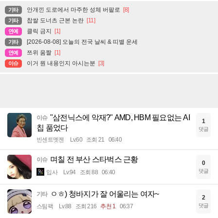
안개낀 도로에서 마주한 성체 버팔로
[8]
기타
찹쌀 도너츠 근본 논란
[11]
기타
클릭 금지
[1]
연예
[2026-08-08] 오늘의 전국 날씨 & 띠별 운세
기타
쯔위 움짤
[1]
연예
이거 뭔 내용인지 아시는분
[3]
이슈
"삼전닉스에 악재?" AMD, HBM 필요없는 AI
이슈
1
칩 품었다
댓글
빈센트멧젠
Lv.60
조회 21
06:40
며칠 전 부산 스타벅스 근황
이슈
0
댓글
입사
Lv.94
조회 88
06:40
ㅇㅎ) 청바지가 잘 어울리는 여자~
기타
2
댓글
스팀팩
Lv.88
조회 216
추천 1
06:37