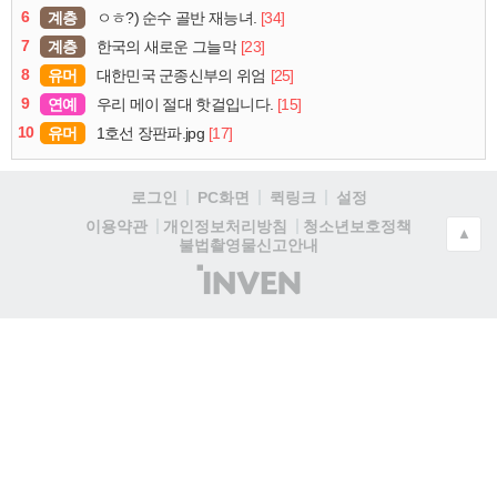
6
계층
[34]
ㅇㅎ?) 순수 골반 재능녀.
7
계층
[23]
한국의 새로운 그늘막
8
유머
[25]
대한민국 군종신부의 위엄
9
연예
[15]
우리 메이 절대 핫걸입니다.
10
유머
[17]
1호선 장판파.jpg
로그인
PC화면
퀵링크
설정
청소년보호정책
이용약관
개인정보처리방침
▲
불법촬영물신고안내
(주)
인
벤