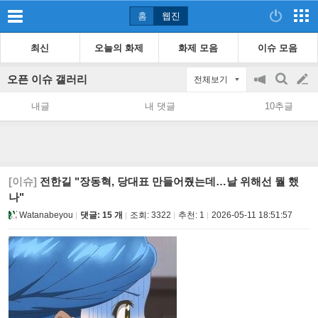
홈
웹진
최신
오늘의 화제
화제 모음
이슈 모음
오픈 이슈 갤러리
전체보기
공
검
글
지
색
내글
내 댓글
10추글
on/off
쓰
기
[이슈]
전한길 "장동혁, 당대표 만들어줬는데…날 위해선 뭘 했
나"
Watanabeyou
댓글: 15 개
조회:
3322
추천:
1
2026-05-11 18:51:57