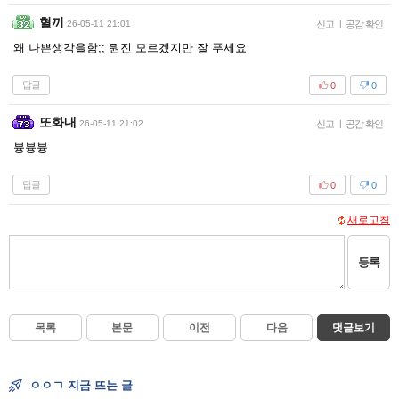
혈끼
26-05-11 21:01
신고
|
공감 확인
왜 나쁜생각을함;; 뭔진 모르겠지만 잘 푸세요
답글
0
0
또화내
26-05-11 21:02
신고
|
공감 확인
븅븅븅
답글
0
0
새로고침
등록
목록
본문
이전
다음
댓글보기
ㅇㅇㄱ 지금 뜨는 글