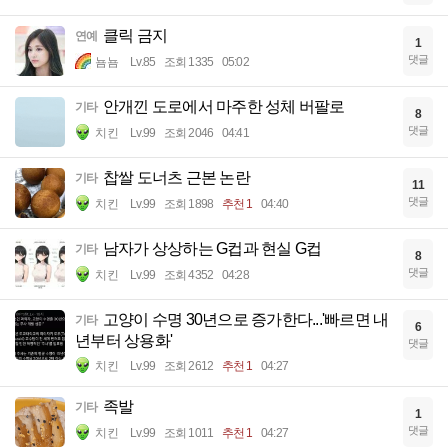
클릭 금지
연예
1
댓글
뇸뇸
Lv.85
조회 1335
05:02
안개낀 도로에서 마주한 성체 버팔로
기타
8
댓글
치킨
Lv.99
조회 2046
04:41
찹쌀 도너츠 근본 논란
기타
11
댓글
치킨
Lv.99
조회 1898
추천 1
04:40
남자가 상상하는 G컵과 현실 G컵
기타
8
댓글
치킨
Lv.99
조회 4352
04:28
고양이 수명 30년으로 증가한다...'빠르면 내
기타
6
년부터 상용화'
댓글
치킨
Lv.99
조회 2612
추천 1
04:27
족발
기타
1
댓글
치킨
Lv.99
조회 1011
추천 1
04:27