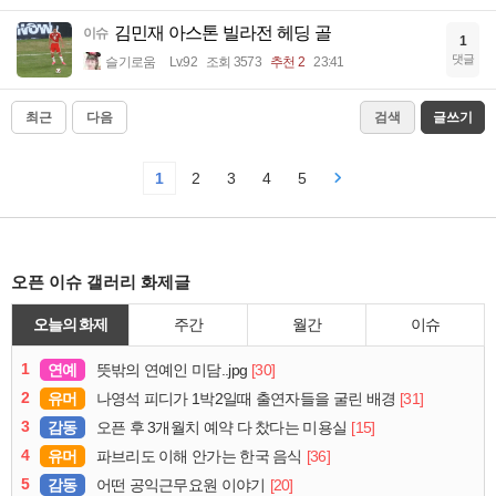
김민재 아스톤 빌라전 헤딩 골
이슈
1
댓글
슬기로움
Lv.92
조회 3573
추천 2
23:41
최근
다음
검색
글쓰기
1
2
3
4
5
오픈 이슈 갤러리 화제글
오늘의 화제
주간
월간
이슈
1
연예
[30]
뜻밖의 연예인 미담..jpg
2
유머
[31]
나영석 피디가 1박2일때 출연자들을 굴린 배경
3
감동
[15]
오픈 후 3개월치 예약 다 찼다는 미용실
4
유머
[36]
파브리도 이해 안가는 한국 음식
5
감동
[20]
어떤 공익근무요원 이야기