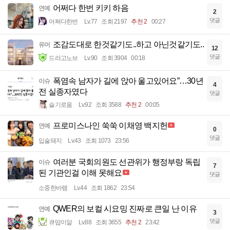
어쩌다 한번 키키 하음
연예
2
댓글
어쩌다한번
Lv.77
조회 2197
추천 2
00:27
조감도대로 한것같기도..하고 아닌것같기도..
유머
12
댓글
드라고노브
Lv.90
조회 3904
00:18
폭염속 남자가 길에 앉아 울고있어요”…30년
이슈
4
전 실종자였다
댓글
슬기로움
Lv.92
조회 3588
추천 2
00:05
프로미스나인 쑥쑥 이채영 백지헌
연예
0
댓글
입술돼지
Lv.43
조회 1073
23:56
여러분 국회의원도 선관위가 행정부랑 독립
이슈
7
된 기관인걸 이해 못해요
댓글
소중한바램
Lv.44
조회 1862
23:54
QWER의 보컬 시요밍 진짜로 큰일 난 이유
연예
3
댓글
큐땁이알
Lv.88
조회 3655
추천 2
23:42