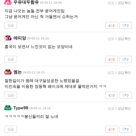
우유대두함유
26-05-11 19:06
신고
|
공감 확인
지금 나오는 놈들 전부 윤어게인임
그냥 윤어게인 아닌 척 거들면서 쇼하는거
답글
0
0
에띠앙
26-05-11 19:10
신고
|
공감 확인
흥국이 보면서 느낀것이 없는 모양이네
답글
0
0
멤논
26-05-11 19:15
신고
|
공감 확인
절한길이가 원래 대구달성공천 노렸었을걸.
이진숙을 이용한 장동혁 페이크에 제대로 물먹은거지 ㅋㅋ
답글
0
0
Type98
26-05-11 19:16
신고
|
공감 확인
ㅋㅋㅋㅋㅋ븅신들끼리 잘 노네
답글
0
0