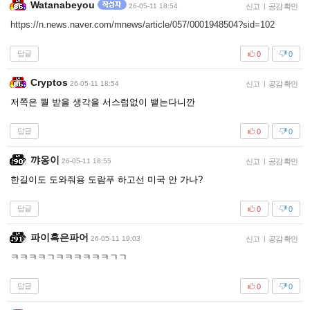
Watanabeyou
26-05-11 18:54
신고
|
공감 확인
https://n.news.naver.com/mnews/article/057/0001948504?sid=102
답글
0
0
Cryptos
26-05-11 18:54
신고
|
공감 확인
저쪽은 뭘 받을 생각을 서스럼없이 뱉는다니깐
답글
0
0
꺄옹이
26-05-11 18:55
신고
|
공감 확인
한길이도 도와줘용 도람푸 하고선 미국 안 가나?
답글
0
0
파이혹은파어
26-05-11 19:03
신고
|
공감 확인
ㅋㅋㅋㅋㄱㅋㅋㅋㅋㅋㅋㄱㄱ
답글
0
0