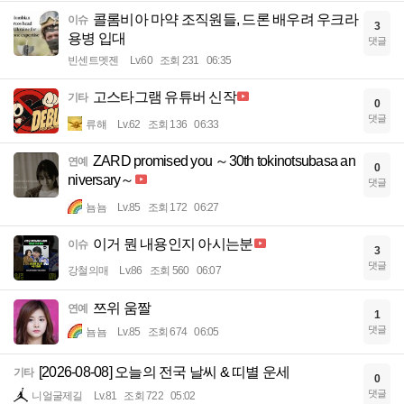
콜롬비아 마약 조직원들, 드론 배우려 우크라
이슈
3
용병 입대
댓글
빈센트멧젠
Lv.60
조회 231
06:35
고스타그램 유튜버 신작
기타
0
댓글
류햬
Lv.62
조회 136
06:33
ZARD promised you ～30th tokinotsubasa an
연예
0
niversary～
댓글
뇸뇸
Lv.85
조회 172
06:27
이거 뭔 내용인지 아시는분
이슈
3
댓글
강철의매
Lv.86
조회 560
06:07
쯔위 움짤
연예
1
댓글
뇸뇸
Lv.85
조회 674
06:05
[2026-08-08] 오늘의 전국 날씨 & 띠별 운세
기타
0
댓글
니얼굴제길
Lv.81
조회 722
05:02