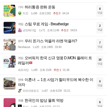
허리통증 완화 운동
기타
8
댓글
치킨
Lv.99
조회 2282
추천 3
04:24
스팀 무료 게임 - Breathedge
게임
2
댓글
년만에가입
Lv.71
조회 1148
추천 2
04:03
우리 돈가스 먹을까 라멘 먹을까?
유머
7
댓글
Neuhauus
Lv.20
조회 2465
03:40
오버워치 한국 신규 영웅 D.MON 플레이 트
게임
10
레일러
댓글
세프라딘
Lv.85
조회 2106
추천 1
01:38
이혼녀 → 1조 사업가 할리우드에 복수한 이
연예
0
여자
댓글
라라크로포드
Lv.87
조회 4239
01:31
한국인의 밥상 물회 먹방
계층
6
댓글
입사
Lv.94
조회 3223
01:23