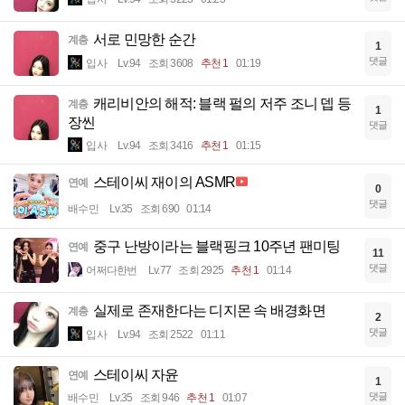
서로 민망한 순간
계층
1
댓글
입사
Lv.94
조회 3608
추천 1
01:19
캐리비안의 해적: 블랙 펄의 저주 조니 뎁 등
계층
1
장씬
댓글
입사
Lv.94
조회 3416
추천 1
01:15
스테이씨 재이의 ASMR
연예
0
댓글
배수민
Lv.35
조회 690
01:14
중구 난방이라는 블랙핑크 10주년 팬미팅
연예
11
댓글
어쩌다한번
Lv.77
조회 2925
추천 1
01:14
실제로 존재한다는 디지몬 속 배경화면
계층
2
댓글
입사
Lv.94
조회 2522
01:11
스테이씨 자윤
연예
1
댓글
배수민
Lv.35
조회 946
추천 1
01:07