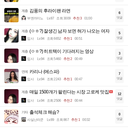
김풍의 후라이팬 라면
계층
6
댓글
부엔까미노
Lv.87
조회 3009
추천 3
01:00
(ㅇㅎ?) 잘생긴 남자 보면 혀가 나오는 여자
계층
5
댓글
입사
Lv.94
조회 6652
추천 1
00:51
(ㅇㅎ?) 히트텍이 기다려지는 영상
계층
3
댓글
입사
Lv.94
조회 5460
추천 2
00:49
카리나 (에스파)
연예
7
댓글
입사
Lv.94
조회 2243
추천 1
00:47
매일 1500개가 팔린다는 시장 고로케 맛집
계층
12
댓글
입사
Lv.94
조회 2506
추천 2
00:44
출석체크 해슴?
기타
0
댓글
사실난라쿤
Lv.89
조회 867
추천 1
00:32