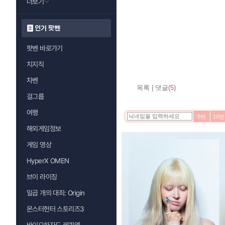
더보기
인기 팟벤
팟벤 바로가기
치지직
차벤
목록
|
댓글(
5
)
걸그룹
여행
5번
10번
해외게임정보
게임 영상
HyperX OMEN
브이 라이징
일곱 개의 대죄: Origin
몬스터헌터 스토리즈3