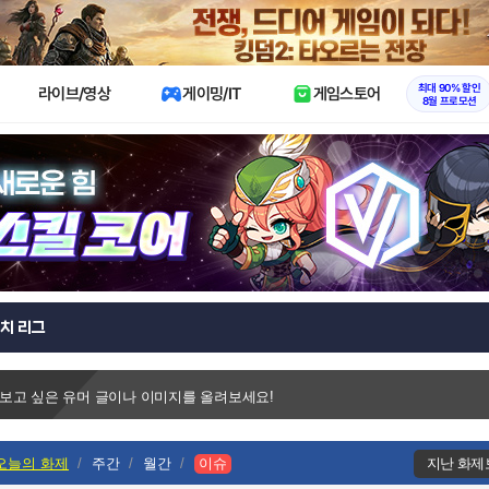
X
최대 90% 할인
라이브/영상
게이밍/IT
게임스토어
8월 프로모션
치 리그
 보고 싶은 유머 글이나 이미지를 올려보세요!
오늘의 화제
주간
월간
이슈
지난 화제