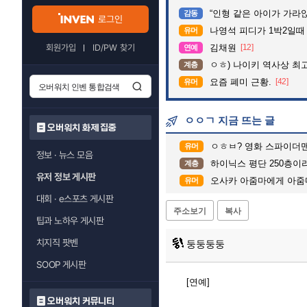
“인형 같은 아이가 가라앉는데”…수
감동
로그인
나영석 피디가 1박2일때
유머
회원가입
ID/PW 찾기
김채원
[12]
연예
ㅇㅎ) 나이키 역사상 최
계층
요즘 폐미 근황.
[42]
유머
ㅇㅇㄱ 지금 뜨는 글
오버워치 화제 집중
ㅇㅎㅂ? 영화 스파이더
유머
정보 · 뉴스 모음
하이닉스 평단 250층이라
계층
유저 정보 게시판
오사카 아줌마에게 아줌
유머
대회 · e스포츠 게시판
주소보기
복사
팁과 노하우 게시판
치지직 팟벤
둥둥둥둥
SOOP 게시판
[연예]
오버워치 커뮤니티