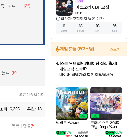
모집
던 아재의 정체
[22]
아스오라 CBT 모집
08.19
참가자 모집까지 남은 기간
]
11
18
08
35
Days
Hours
Min
Sec
게임 핫딜 (PC/스팀)
스토어+
비스트 오브 리인카네이션 정식 출시!
게임프릭 신작 IP
 눈나
[10]
네이버 혜택가와 함께 예약하세요!
인벤게임즈 8월 특별 할인!
드래곤소드: 어웨이크닝 입점!
문명 7 특별 할인!
마블 투혼 파이팅 소울즈 정식출시!
귀무자: 검의 길 예약 판매 중!
커세어 코브 출시 기념 할인!
더 렐릭 퍼스트 가디언 정식 출시
베데스다 40주년 기념 할인 중!
캡콤 프렌차이즈 할인 진행 중!
캡콤 일부 상품 상시 할인
스타워즈 은하계 레이서
로블록스 기프트 카드 공식 입점
인기 퍼블리셔 모음!
스팀으로 만나는 드래곤소드!
조선&고려 DLC 출시 예정
마블 히어로 총 출동&화려한 격투!
10% 할인과
해적'섬'을 발전시키자!
설화x하드코어 액션!
베데스다의 명작들을
몬헌, 바하 등 인기 IP를
몬헌 와일즈 & 드래곤즈 도그마2
인벤게임즈에서 10% 추가 적립
Robux를 가장 안전하고
최대 90% 할인가를 만나보세요!
네이버혜택과 함께 만나보세요!
50%할인&추가 적립까지!
네이버 포인트 혜택까지!
이니&베니 혜택까지!
할인&네이버혜택으로 만나보세요!
네이버페이 혜택과 만나보세요!
40주년 프로모션으로 만나보세요!
할인가에 만나보세요!
일부 에디션 상시 할인!
혜택으로 예약 판매 중
편안하게 충전하세요
오픈이슈갤러리
조회:
6,355
추천:
13
팰월드 Palworld
드래곤소드 어웨이
목록
|
댓글(
5
)
크닝 DragonSword A
wakening
5%
32,000
10%