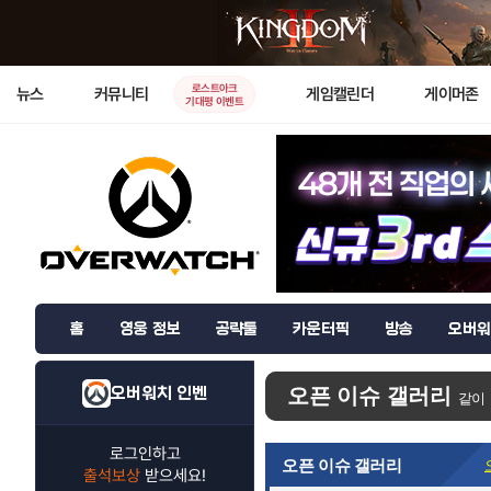
로스트아크
뉴스
커뮤니티
게임캘린더
게이머존
기대평 이벤트
홈
영웅 정보
공략툴
카운터픽
방송
오버워
오버워치 인벤
오픈 이슈 갤러리
같이
로그인하고
오픈 이슈 갤러리
출석보상
받으세요!