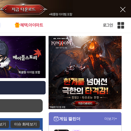
혜택.아이마트
로그인
인
벤
전
체
사
이
트
맵
게임 캘린더
더보기+
보기
이슈 화제보기