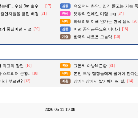
심 3m 호수 뛰어든 60대 의인
[17]
슥오더니 촤악.. 연기 뚫고는 가슴 툭툭.. 지나가
감동
 출연자들을 굴린 배경
[21]
뜻밖의 연예인 미담..jpg
[24]
연예
파브리도 이해 안가는 한국 음식
[26
유머
고의 품질이던 시절
[39]
어떤 공익근무요원 이야기
[16]
감동
한국의 새로운 그늘막
[16]
계층
맨 최고의 장면
[16]
그돈씨 아방N 근황
[31]
유머
 스트리머 근황..
[18]
본인 모유 헬창들에게 팔아야 한다는
유머
마라 부르면?
[12]
장례식장에서 발기해버린 썰.
[14]
계층
2026-05-11 19:08