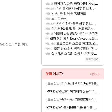
라이자 AI 채팅 RPG 게임 [RyzaChat: AI] 공개
섭컬겜
아키츠 아키나 성우 정보 및 주요 필모
아스오라
[여행_국내] 남해 독일마을
여행
스누피냥님
명조
카가미하라 하루 성우 정보 및 주요 필모
아스오라
여기서 R1 뭘 말하는거고 R2가 뭘말하는걸까요?
명조
메모리 3사, 2027년 생산분 완판?
해외겜
힐링 탐험 게임 Bearly Awesome 챕터 1 트레일러
PV
프롤로그 테스트를 마치고.. (feat. 리아)
리밋제로
스팸신고
추천 확인
모든 성소 위치 공략 (40개) - 귀환한 영혼 도전과제
비스트
실버 팰리스 CBT 화제의 순간·후기 모음
실팰
새로고침
핫딜
게시판
더보기+
[오늘끝딜] [라이브 혜택가 156만+태블릿 거치대+블루투스 키보드]삼성전자 갤럭시탭 S11 울트라 WIFI 업무용 학습용 SM-X930
29%할인>빙그레 아카페라 심플리 디카페인 아메리카노, 무라벨, 400ml, 20개
[오늘끝딜+슈퍼적립+카드할인] 와이드무빙뷰 화이트에디션 삼탠바이미V3 셋트 QLED 101cm(40인치) FHD 스마트 이동식 TV 유압식 높이조절 중소바이미 자가설치
72%할인>이불 시원한 여름 홑이불, 오션화이트, 100x150cm