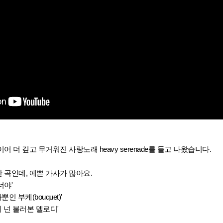
 더 깊고 무거워진 사랑노래 heavy serenade를 들고 나왔습니다.
곡인데, 예쁜 가사가 많아요.
 너야'
인 부케(bouquet)'
미 넌 불러본 멜로디'