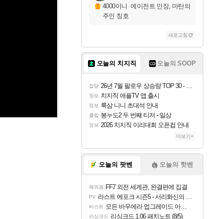
4000이니
·
에이전트 인장, 마탄의
주인 칭호
새로고침
오늘의 치지직
오늘의 SOOP
26년 7월 팔로우 상승량 TOP 30 - 월간 치지직
잡담
치지직 애플TV 앱 출시
정보
룩삼 니니 초대석 안내
정보
봉누도2 두 번째 티저 - 일상
클립
2026 치지직 이리대회 오픈컵 안내
정보
더보기+
오늘의 팟벤
오늘의 핫벤
FF7 외전 세계관, 완결편에 집결
해외겜
라스트 에포크 시즌5 - 서리화신의 분노 티저
PV
모든 바우에라 업그레이드 아이템 획득 위치 공략 (89개)
비스트
리싱크드 1.06 패치노트 (8/5)
리싱크드