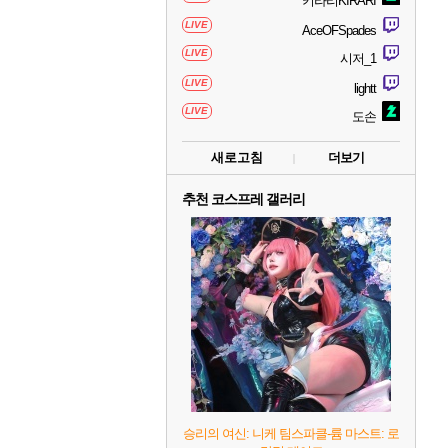
키라리KIRARI
LIVE
AceOFSpades
LIVE
시저_1
LIVE
lightt
LIVE
도손
새로고침
더보기
추천 코스프레 갤러리
승리의 여신: 니케 팀스파클-륨 마스트: 로