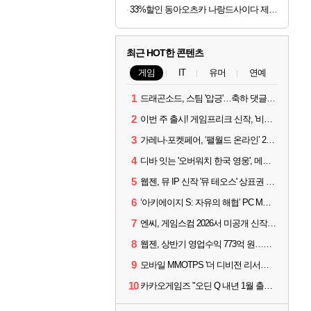
33%할인 동아오츠카 나랑드사이다 제로, 오리지널, 345ml, 24개
최근 HOT한 콘텐츠
게임
IT
유머
연예
1
드래곤소드, 스팀 '압긍'…축하 댓글 달고 게임 코드 받자!
2
이번 주 출시! 게임프리크 신작, '비스트 오브 리인카네이션'
3
가레나·포켓페어, ‘팰월드 온라인’ 2026년 출시 예고
4
디바 잇는 '오버워치 한국 영웅', 메카 파일럿 디몬 나온다
5
웹젠, 뮤 IP 신작 '뮤 테오스' 상표권 출원
6
‘아키에이지 S: 자유의 해협’ PC MMORPG로 개발한다
7
엔씨, 게임스컴 2026서 미공개 신작 최초 공개
8
웹젠, 상반기 영업수익 773억 원…순이익 89% 증가
9
모바일 MMOTPS '더 디비전 리서전스', 6일 스팀에도 출시
10
카카오게임즈 "오딘 Q 내년 1월 출시, 연기는 없다"