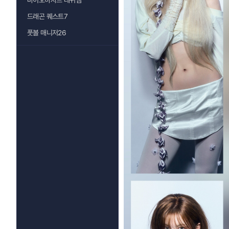
바이오하자드 레퀴엠
드래곤 퀘스트7
풋볼 매니저26