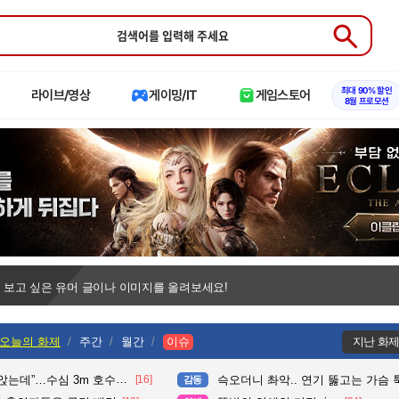
Submit
최대 90% 할인
라이브/영상
게이밍/IT
게임스토어
8월 프로모션
 보고 싶은 유머 글이나 이미지를 올려보세요!
오늘의 화제
주간
월간
이슈
지난 화
수심 3m 호수 뛰어든 60대 의인
[16]
슥오더니 촤악.. 연기 뚫고는 가슴 툭툭.. 지나가
감동