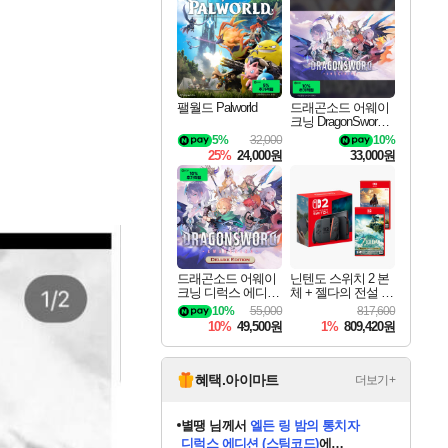
최대 90% 할인가를 만나보세요!
네이버혜택과 함께 만나보세요!
이니&베니 혜택까지!
네이버 혜택가와 함께 예약하세요!
할인&네이버혜택으로 만나보세요!
네이버페이 혜택과 만나보세요!
40주년 프로모션으로 만나보세요!
할인가에 만나보세요!
일부 에디션 상시 할인!
혜택으로 예약 판매 중
편안하게 충전하세요
팰월드 Palworld
드래곤소드 어웨이
크닝 DragonSword A
wakening
5%
32,000
10%
25%
24,000원
33,000원
드래곤소드 어웨이
닌텐도 스위치 2 본
크닝 디럭스 에디션
체 + 젤다의 전설 티
DragonSword Awake
어스 오브 더 킹덤
10%
55,000
817,600
ning Deluxe Edition
닌텐도 스위치 2 에
10%
49,500원
1%
809,420원
디션 + 젤다의 전설
브레스 오브 더 와
일드 닌텐도 스위치
2 에디션 번들
혜택.아이마트
더보기+
니코
님께서
(본편포함) 데이브 더
다이버 인 더 정글 번들 (스팀코드)
에