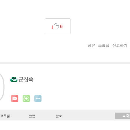
6
공유
스크랩
신고하기
군침쓱
프로필
랭킹
칭호