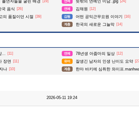
때 출연자들을 굴린 배경
[19]
뜻밖의 연예인 미담..jpg
[24]
연예
한국 음식
[26]
김채원
[12]
연예
최고의 품질이던 시절
[39]
어떤 공익근무요원 이야기
[16]
감동
한국의 새로운 그늘막
[14]
계층
..
[11]
78년생 아줌마의 일상
[12]
연예
사 장면
[11]
잘생긴 남자의 인생 난이도 요약
[2
유머
없자나
[10]
한마 바키에 심취한 와이프.manhw
계층
2026-05-11 19:24