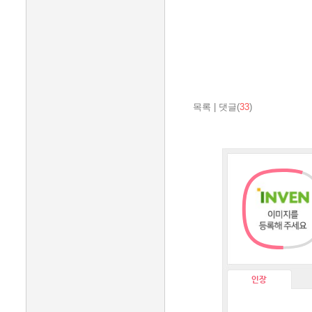
목록
|
댓글(
33
)
인장