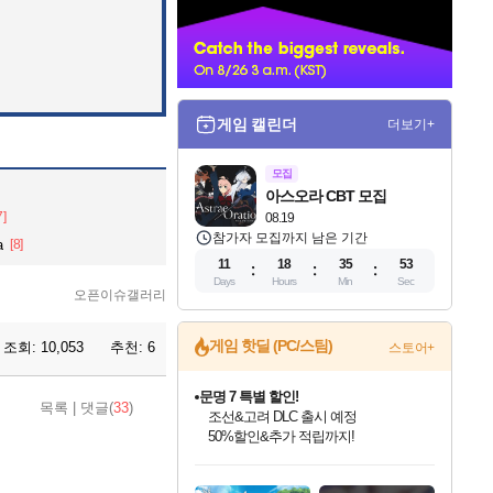
너
게임 캘린더
더보기+
모집
아스오라 CBT 모집
7]
08.19
참가자 모집까지 남은 기간
a
[8]
11
18
35
51
Days
Hours
Min
Sec
오픈이슈갤러리
문명 7 특별 할인!
게임 핫딜 (PC/스팀)
조회:
10,053
추천:
6
스토어+
조선&고려 DLC 출시 예정
50%할인&추가 적립까지!
마블 투혼 파이팅 소울즈 정식출시!
목록
|
댓글(
33
)
마블 히어로 총 출동&화려한 격투!
네이버 포인트 혜택까지!
인벤게임즈 8월 특별 할인!
드래곤소드: 어웨이크닝 입점!
귀무자: 검의 길 예약 판매 중!
비스트 오브 리인카네이션 정식 출시!
커세어 코브 출시 기념 할인!
더 렐릭 퍼스트 가디언 정식 출시
베데스다 40주년 기념 할인 중!
캡콤 프렌차이즈 할인 진행 중!
캡콤 일부 상품 상시 할인
스타워즈 은하계 레이서
로블록스 기프트 카드 공식 입점
인기 퍼블리셔 모음!
스팀으로 만나는 드래곤소드!
10% 할인과
게임프릭 신작 IP
해적'섬'을 발전시키자!
설화x하드코어 액션!
베데스다의 명작들을
몬헌, 바하 등 인기 IP를
몬헌 와일즈 & 드래곤즈 도그마2
인벤게임즈에서 10% 추가 적립
Robux를 가장 안전하고