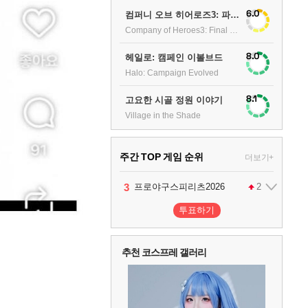
6.0
컴퍼니 오브 히어로즈3: 파이널 스탠드
Company of Heroes3: Final stand
8.0
헤일로: 캠페인 이볼브드
Halo: Campaign Evolved
8.1
고요한 시골 정원 이야기
Village in the Shade
주간 TOP 게임 순위
더보기+
1
2
3
4
팰월드
프로야구스피리츠2026
드래곤소드 : 어웨이크닝
어쌔신 크리드: 블랙 플래그 리싱크드
1
2
2
투표하기
5
블라인드 삼국
1
추천 코스프레 갤러리
6
그랑블루 판타지 리링크 - 엔드리스 라그나로크
1