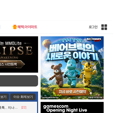
혜택.아이마트
로그인
인
벤
전
체
사
이
트
맵
제보기
이슈 화제보기
인
던 아재의 정체
[22]
벤
배