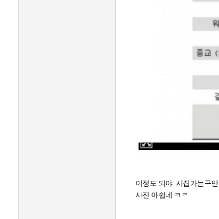
이정도 되야 시집가는구만
사진 아쉽네 ㅋㅋ