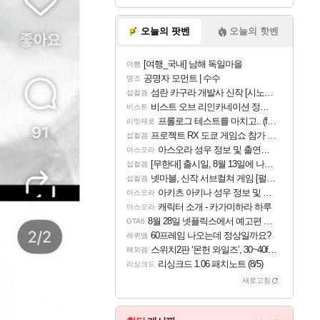
오늘의 팟벤
오늘의 핫벤
[여행_국내] 남해 독일마을
여행
공명자 모먼트 | 수수
명조
섬란 카구라 개발사 신작 [시노비 넥서스] 연내 출시 예정
섭컬겜
비스트 오브 리인카네이션 정보/공략글 모음
비스트
프롤로그 테스트를 마치고.. (feat. 리아)
리밋제로
프로젝트 RX 도쿄 게임쇼 참가 결정
섭컬겜
아스오라 성우 정보 및 출연작 모음
아스오라
[무한대] 출시일, 8월 13일에 나오나
섭컬겜
넷마블, 신작 서브컬쳐 게임 [펄 인 블루] 티저 사이트 오픈
섭컬겜
아키츠 아키나 성우 정보 및 주요 필모
아스오라
캐릭터 소개 - 카가미하라 하루
아스오라
8월 28일 넷플릭스에서 예고편 공개 예정
GTA6
60프레임 나오는데 정상일까요?
레퀴엠
스위치2판 ‘몬헌 와일즈’, 30~40fps 목표 추정
해외겜
리싱크드 1.06 패치노트 (8/5)
리싱크드
새로고침