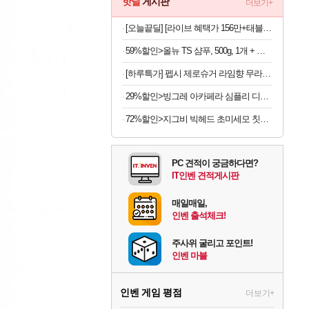
핫딜
게시판
더보기+
[오늘끝딜] [라이브 혜택가 156만+태블릿 거치대+블루투스 키보드]삼성전자 갤럭시탭 S11 울트라 WIFI 업무용 학습용 SM-X930
59%할인>올뉴 TS 샴푸, 500g, 1개 + 뉴 TS 쿨샴푸, 500g, 1개
[하루특가] 펩시 제로슈거 라임향 무라벨, 300ml, 20개
29%할인>빙그레 아카페라 심플리 디카페인 아메리카노, 무라벨, 400ml, 20개
72%할인>지그비 빅헤드 초미세모 칫솔, 12개입, 1세트
PC 견적이 궁금하다면?
IT인벤 견적게시판
매일매일,
인벤 출석체크!
주사위 굴리고 포인트!
인벤 마블
인벤 게임 평점
더보기+