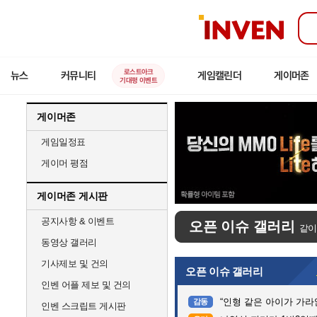
인
벤
로스트아크
뉴스
커뮤니티
게임캘린더
게이머존
기대평 이벤트
게이머존
게임일정표
게이머 평점
게이머존 게시판
공지사항 & 이벤트
오픈 이슈 갤러리
같이
동영상 갤러리
기사제보 및 건의
오픈 이슈 갤러리
인벤 어플 제보 및 건의
“인형 같은 아이가 가라앉는데”…
감동
인벤 스크립트 게시판