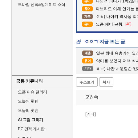
나영석 피디가 1박2일
유머
모바일 신작&업데이트 소식
파브리도 이해 안가는 
유머
ㅇㅎ) 나이키 역사상 
계층
요즘 폐미 근황.
[40]
유머
ㅇㅇㄱ 지금 뜨는 글
일본 최대 유흥가의 일상.
계층
악마를 보았다 저녁 식
유머
ㅎㅂ) 나만 시원할순 
기타
공통 커뮤니티
주소보기
복사
오픈 이슈 갤러리
군침쓱
오늘의 핫벤
오늘의 팟벤
[기타]
AI 그림 그리기
PC 견적 게시판