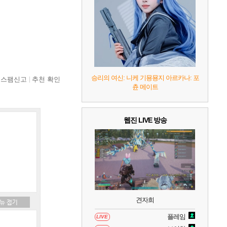
7
리듬 천국 미라클 스타즈
2
8
헤일로: 캠페인 이볼브드
2
9
캡틴 츠바사 2 월드 파이터즈
승리의 여신: 니케 기묭묭지 아르카나: 포
스팸신고
추천 확인
츈 메이트
10
레고 배트맨: 레거시 오브 더 다크 나이트
웹진 LIVE 방송
견자희
플레임
LIVE