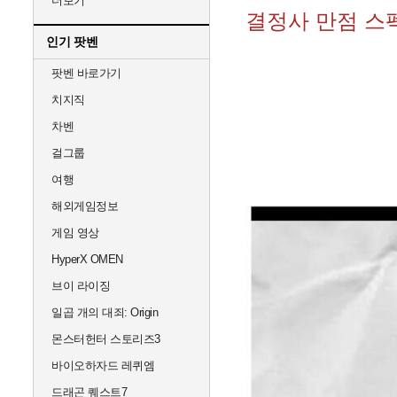
더보기
결정사 만점 스
인기 팟벤
팟벤 바로가기
치지직
차벤
걸그룹
여행
해외게임정보
게임 영상
HyperX OMEN
브이 라이징
일곱 개의 대죄: Origin
몬스터헌터 스토리즈3
바이오하자드 레퀴엠
드래곤 퀘스트7