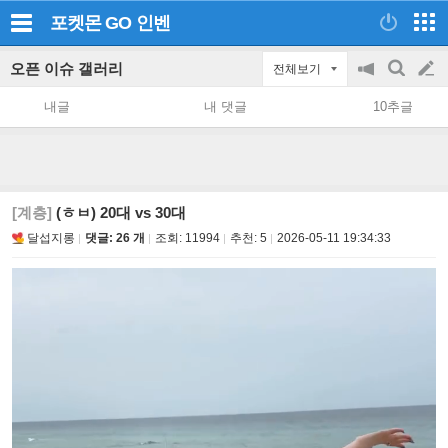
포켓몬 GO
인벤
오픈 이슈 갤러리
전체보기
공
검
글
지
색
내글
내 댓글
10추글
on/off
쓰
기
[계층]
(ㅎㅂ) 20대 vs 30대
달섭지롱
댓글: 26 개
조회:
11994
추천:
5
2026-05-11 19:34:33