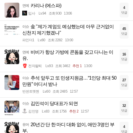
카리나 (에스파)
연예
4
댓글
입사
Lv.94
조회 930
13:06
金 "제가 계엄도 예상했는데 아무 근거없이
이슈
45
신천지 제기했겠나"
댓글
파인더1
Lv.80
조회 2282
13:00
비비가 항상 가방에 콘돔을 갖고 다니는 이
연예
16
유.
댓글
전자팔찌
Lv.93
조회 3462
추천 1
13:00
추석 앞두고 또 민생지원금…“1인당 최대 50
이슈
27
만원” 어디서 받나
댓글
빈센트멧젠
Lv.60
조회 2485
12:57
김민석이 당대표가 되면
이슈
32
댓글
김인영
Lv.83
조회 1756
추천 2
12:57
20년간 단 한 마디 대화 없이, 애만 3명인 부
유머
4
부.
댓글