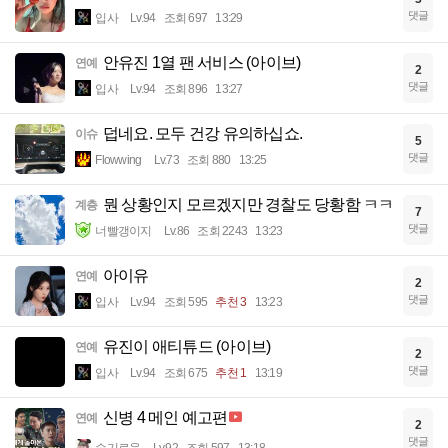
댓글
입사
Lv.94
조회 697
13:29
안유진 1열 팬 서비스 (아이브)
연예
2
댓글
입사
Lv.94
조회 896
13:27
덥네요. 모두 건강 유의하십쇼.
이슈
5
댓글
Flowwing
Lv.73
조회 880
13:25
뭔 상황인지 모르겠지만 경찰도 당황함 ㅋㅋ
계층
7
댓글
너빨갱이지
Lv.86
조회 2243
13:23
아이유
연예
2
댓글
입사
Lv.94
조회 595
추천 3
13:23
유진이 애티튜드 (아이브)
연예
2
댓글
입사
Lv.94
조회 675
추천 1
13:19
신병 4 메인 예고편
연예
2
댓글
슬기로움
Lv.92
조회 597
13:18