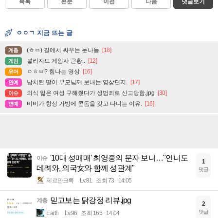
목록
본문
이전
다음
댓글보기
ㅇㅇㄱ 지금 뜨는 글
(ㅎㅂ) 길에서 싸우는 눈나들
[18]
계층
블리자드 게임사 근황..
[12]
게임
ㅇㅎㅂ? 힘나는 영상
[16]
유머
납치된 딸이 부모님께 보내는 영상편지.
[17]
연예
의식 잃은 여성 구해줬다가 성범죄로 신고당함.jpg
[30]
이슈
비비가 항상 가방에 콘돔을 갖고 다니는 이유.
[16]
연예
'10대 성매매' 최영중의 문자 보니…"언니도
이슈
1
데려와, 외국女와 함께 성관계"
댓글
제르만크록
Lv.81
조회 73
14:05
믿고보는 닭강정 리뷰.jpg
계층
2
댓글
Earth
Lv.96
조회 165
14:04