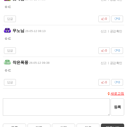
ㅇㄷ
답글
0
0
무노님
26-05-12 08:13
신고
|
공감 확인
ㅇㄷ
답글
0
0
작은폭풍
26-05-12 09:38
신고
|
공감 확인
ㅇㄷ
답글
0
0
새로고침
등록