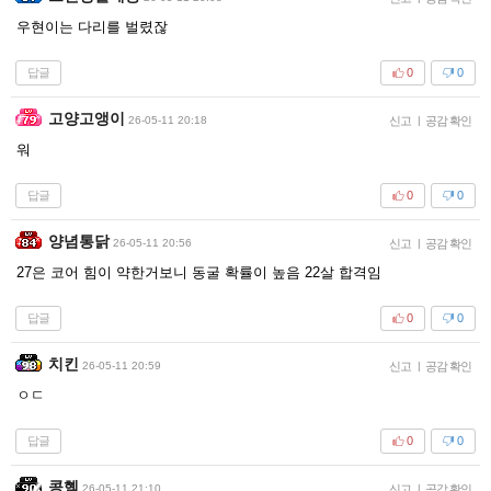
우현이는 다리를 벌렸잖
답글
0
0
고양고앵이
26-05-11 20:18
신고
|
공감 확인
워
답글
0
0
양념통닭
26-05-11 20:56
신고
|
공감 확인
27은 코어 힘이 약한거보니 동굴 확률이 높음 22살 합격임
답글
0
0
치킨
26-05-11 20:59
신고
|
공감 확인
ㅇㄷ
답글
0
0
콩혬
26-05-11 21:10
신고
|
공감 확인