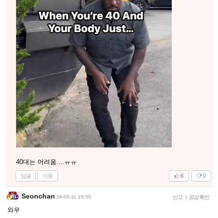
40대는 어려움....ㅠㅠ
답글
이동
6
0
Seonchan
26-05-11 19:35
신고
|
공감 확인
와우