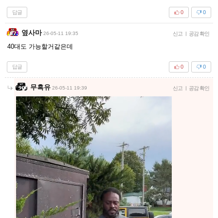
답글
0
0
옆사마
26-05-11 19:35
신고
|
공감 확인
40대도 가능할거같은데
답글
0
0
무흑유
26-05-11 19:39
신고
|
공감 확인