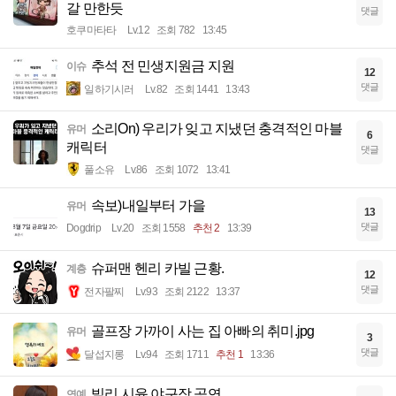
갈 만한듯
댓글
호쿠마타타
Lv.12
조회 782
13:45
추석 전 민생지원금 지원
이슈
12
댓글
일하기시러
Lv.82
조회 1441
13:43
소리On) 우리가 잊고 지냈던 충격적인 마블
유머
6
캐릭터
댓글
풀소유
Lv.86
조회 1072
13:41
속보)내일부터 가을
유머
13
댓글
Dogdrip
Lv.20
조회 1558
추천 2
13:39
슈퍼맨 헨리 카빌 근황.
계층
12
댓글
전자팔찌
Lv.93
조회 2122
13:37
골프장 가까이 사는 집 아빠의 취미.jpg
유머
3
댓글
달섭지롱
Lv.94
조회 1711
추천 1
13:36
빌리 시윤 야구장 공연
연예