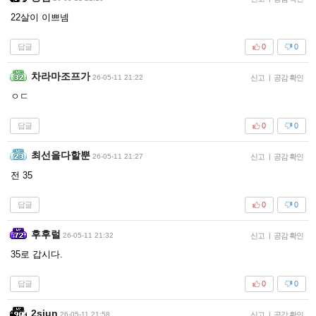
22살이 이쁘넴
답글
0
0
차라마조프가
26-05-11 21:22
신고
|
공감 확인
ㅇㄷ
답글
0
0
최선을다할뿐
26-05-11 21:27
신고
|
공감 확인
전 35
답글
0
0
후후럴
26-05-11 21:32
신고
|
공감 확인
35로 갑시다.
답글
0
0
2sjun
26-05-11 21:58
신고
|
공감 확인