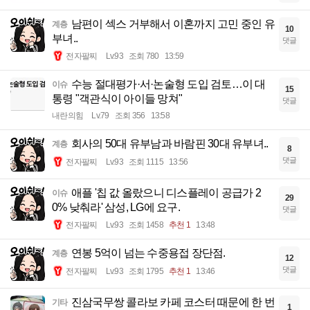
남편이 섹스 거부해서 이혼까지 고민 중인 유
계층
10
부녀..
댓글
전자팔찌
Lv.93
조회 780
13:59
수능 절대평가·서·논술형 도입 검토…이 대
이슈
15
통령 "객관식이 아이들 망쳐"
댓글
내란의힘
Lv.79
조회 356
13:58
회사의 50대 유부남과 바람핀 30대 유부녀..
계층
8
댓글
전자팔찌
Lv.93
조회 1115
13:56
애플 '칩 값 올랐으니 디스플레이 공급가 2
이슈
29
0% 낮춰라' 삼성, LG에 요구.
댓글
전자팔찌
Lv.93
조회 1458
추천 1
13:48
연봉 5억이 넘는 수중용접 장단점.
계층
12
댓글
전자팔찌
Lv.93
조회 1795
추천 1
13:46
진삼국무쌍 콜라보 카페 코스터 때문에 한 번
기타
1