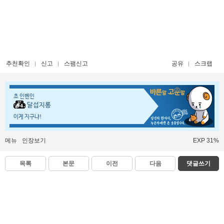
추천확인
신고
스팸신고
공유
스크랩
초 인벤인
달섭지롱
이게 지구냐!
메뉴
인장보기
EXP 31%
목록
본문
이전
다음
댓글쓰기