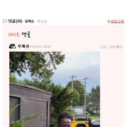
댓글
(26)
등록순
|
최신순
새로고침
무흑유
26-05-11 19:39
신고
|
공감 확인