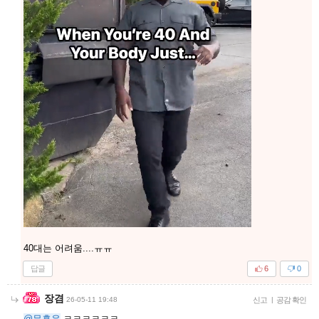
40대는 어려움....ㅠㅠ
답글
6
0
장겸
26-05-11 19:48
신고
|
공감 확인
@무흑유
ㅋㅋㅋㅋㅋㅋ