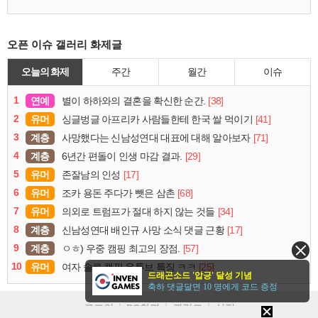
오픈 이슈 갤러리 화제글
오늘의 화제
주간
월간
이슈
1
연예
[38]
별이 하하와의 결혼을 확신한 순간.
2
유머
[41]
싱글벙글 아프리카 사람들한테 한국 쌀 먹이기
3
계층
[71]
사망했다는 신남성연대 대표에 대해 알아보자
4
계층
[29]
6년간 편돌이 인생 마감 결과.
5
유머
[17]
존잘남의 인성
6
유머
[68]
조카 용돈 주다가 뺏은 삼촌
7
유머
[34]
의외로 트럼프가 절대 하지 않는 것들
8
계층
[17]
신남성연대 배인규 사망 소식 댓글 근황
9
계층
[57]
ㅇㅎ) 우중 캠핑 최고의 장점.
10
유머
[25]
여자 솔로 캠핑 유튜브 특징 ㅋㅋ
드래곤소드 '압긍' 달성 기념
축하 댓글달면 10 명에게 코드 증정
로그인
PC화면
퀵링크
설정