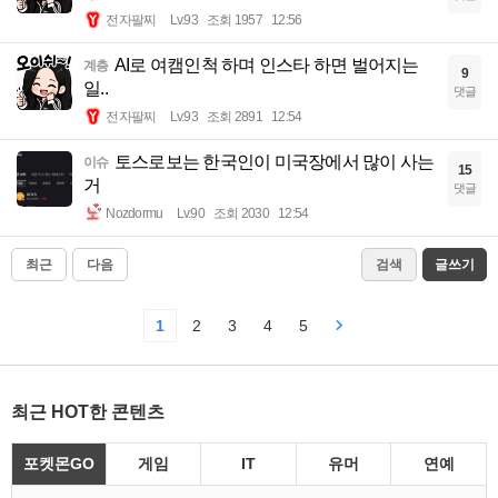
전자팔찌
Lv.93
조회 1957
12:56
AI로 여캠인척 하며 인스타 하면 벌어지는
계층
9
일..
댓글
전자팔찌
Lv.93
조회 2891
12:54
토스로보는 한국인이 미국장에서 많이 사는
이슈
15
거
댓글
Nozdormu
Lv.90
조회 2030
12:54
최근
다음
검색
글쓰기
1
2
3
4
5
최근 HOT한 콘텐츠
포켓몬GO
게임
IT
유머
연예