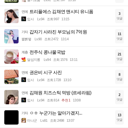
트리플에스 김채연 맨시티 유니폼
연예
3
댓글
입사
Lv.94
조회 997
13:15
갑자기 사라진 부모님의 7억원
기타
11
댓글
꿻뻵뗗
Lv.90
조회 2472
13:14
전주식 콩나물국밥
계층
21
댓글
달섭지롱
Lv.94
조회 1576
13:11
권은비 시구 사진
연예
8
댓글
입사
Lv.94
조회 1728
13:10
김채원 치즈스틱 먹방 (르세라핌)
연예
2
댓글
입사
Lv.94
조회 814
추천 1
13:08
ㅇㅎ 누군가는 알아가겠지...
기타
13
댓글
마나군
Lv.81
조회 2498
13:07