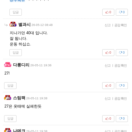
답글
0
0
별과시
26-05-12 08:48
신고
|
공감 확인
지나가던 40대 입니다.
잘 됩니다.
운동 하십쇼.
답글
0
0
다롱디리
26-05-11 19:36
신고
|
공감 확인
27!
답글
0
0
스팀팩
26-05-11 19:38
신고
|
공감 확인
27은 옷때메 실패한듯
답글
0
0
나메크
26-05-11 19:38
신고
|
공감 확인