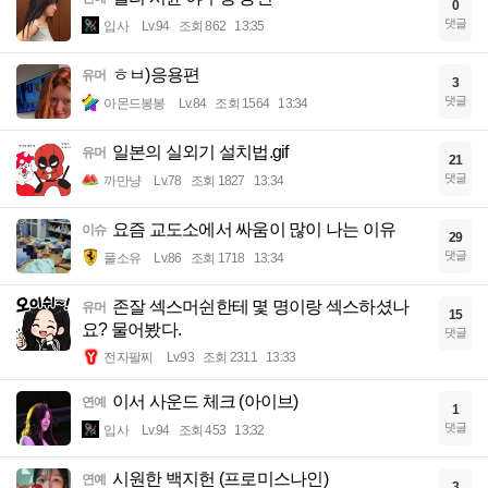
0
댓글
입사
Lv.94
조회 862
13:35
ㅎㅂ)응용편
유머
3
댓글
아몬드봉봉
Lv.84
조회 1564
13:34
일본의 실외기 설치법.gif
유머
21
댓글
까만냥
Lv.78
조회 1827
13:34
요즘 교도소에서 싸움이 많이 나는 이유
이슈
29
댓글
풀소유
Lv.86
조회 1718
13:34
존잘 섹스머쉰한테 몇 명이랑 섹스하셨나
유머
15
요? 물어봤다.
댓글
전자팔찌
Lv.93
조회 2311
13:33
이서 사운드 체크 (아이브)
연예
1
댓글
입사
Lv.94
조회 453
13:32
시원한 백지헌 (프로미스나인)
연예
3