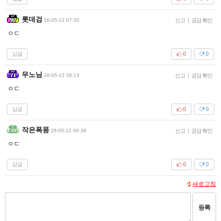
롯데검
26-05-12 07:50
신고
|
공감 확인
ㅇㄷ
답글
0
0
무노님
26-05-12 08:13
신고
|
공감 확인
ㅇㄷ
답글
0
0
작은폭풍
26-05-12 09:38
신고
|
공감 확인
ㅇㄷ
답글
0
0
새로고침
등록