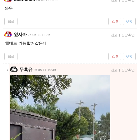
와우
답글
0
0
옆사마
26-05-11 19:35
신고
|
공감 확인
40대도 가능할거같은데
답글
0
0
무흑유
26-05-11 19:39
신고
|
공감 확인