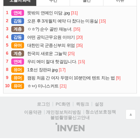
1
연예
[31]
뜻밖의 연예인 미담..jpg
2
감동
[15]
오픈 후 3개월치 예약 다 찼다는 미용실
3
계층
[35]
ㅇㅎ?) 순수 골반 재능녀.
4
감동
[20]
어떤 공익근무요원 이야기
5
유머
[35]
대한민국 군종신부의 위엄
6
계층
[25]
한국의 새로운 그늘막
7
연예
[15]
우리 메이 절대 핫걸입니다.
8
유머
[17]
1호선 장판파.jpg
9
유머
[9]
캠핑 처음 간 여자 두명이 10분만에 텐트 치는 법
10
유머
[21]
ㅎㅂ) 미니스커트
로그인
PC화면
퀵링크
설정
청소년보호정책
이용약관
개인정보처리방침
▲
불법촬영물신고안내
(주)
인
벤