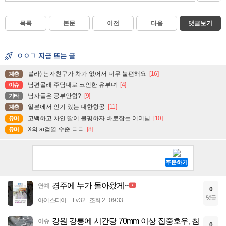
목록
본문
이전
다음
댓글보기
ㅇㅇㄱ 지금 뜨는 글
블라) 남자친구가 차가 없어서 너무 불편해요
[16]
계층
남편몰래 주담대로 코인한 유부녀
[4]
이슈
남자들은 공부안함?
[9]
기타
일본에서 인기 있는 대한항공
[11]
계층
고백하고 차인 딸이 불평하자 바로잡는 어머님
[10]
유머
X의 ai검열 수준 ㄷㄷ
[8]
유머
경주에 누가 돌아왔게~
연예
0
댓글
아이스티이
Lv.32
조회 2
09:33
강원 강릉에 시간당 70mm 이상 집중호우, 침
이슈
0