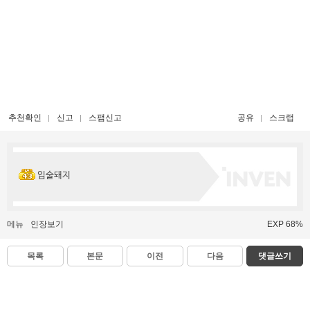
추천확인
신고
스팸신고
공유
스크랩
입술돼지
메뉴
인장보기
EXP 68%
목록
본문
이전
다음
댓글쓰기