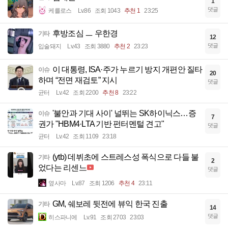
1
댓글
케를로스
Lv.86
조회 1043
추천 1
23:25
후방조심 ㅡ 우한경
기타
12
댓글
입술돼지
Lv.43
조회 3880
추천 2
23:23
이 대통령, ISA·주가 누르기 방지 개편안 질타
이슈
20
하며 “전면 재검토” 지시
댓글
균터
Lv.42
조회 2200
추천 8
23:22
'불안과 기대 사이' 널뛰는 SK하이닉스…증
이슈
7
권가 "HBM4·LTA 기반 펀터멘털 견고"
댓글
균터
Lv.42
조회 1109
23:18
(ytb) 데뷔초에 스트레스성 폭식으로 다들 불
기타
2
었다는 리센느
댓글
옆사마
Lv.87
조회 1206
추천 4
23:11
GM, 쉐보레 뒷전에 뷰익 한국 진출
기타
14
댓글
히스파니에
Lv.91
조회 2703
23:03