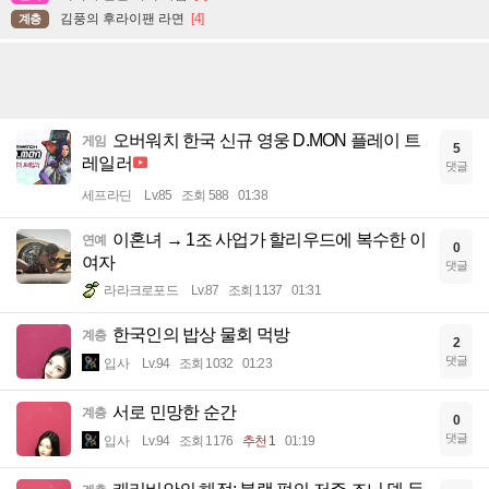
김풍의 후라이팬 라면
[4]
계층
오버워치 한국 신규 영웅 D.MON 플레이 트
게임
5
레일러
댓글
세프라딘
Lv.85
조회 588
01:38
이혼녀 → 1조 사업가 할리우드에 복수한 이
연예
0
여자
댓글
라라크로포드
Lv.87
조회 1137
01:31
한국인의 밥상 물회 먹방
계층
2
댓글
입사
Lv.94
조회 1032
01:23
서로 민망한 순간
계층
0
댓글
입사
Lv.94
조회 1176
추천 1
01:19