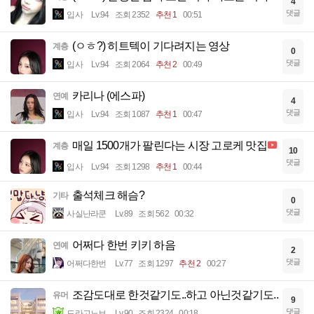
4
댓글
입사
Lv.94
조회 2352
추천 1
00:51
(ㅇㅎ?) 히트텍이 기다려지는 영상
계층
0
댓글
입사
Lv.94
조회 2064
추천 2
00:49
카리나 (에스파)
연예
4
댓글
입사
Lv.94
조회 1087
추천 1
00:47
매일 1500개가 팔린다는 시장 고로케 맛집
계층
10
댓글
입사
Lv.94
조회 1298
추천 1
00:44
출석체크 해슴?
기타
0
댓글
사실난라쿤
Lv.89
조회 562
00:32
어쩌다 한번 키키 하음
연예
2
댓글
어쩌다한번
Lv.77
조회 1297
추천 2
00:27
조감도대로 한것같기도..하고 아닌것같기도..
유머
9
댓글
드라고노브
Lv.90
조회 2324
00:18