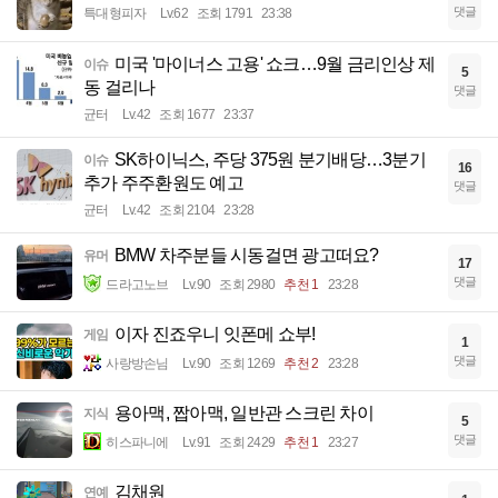
댓글
특대형피자
Lv.62
조회 1791
23:38
미국 '마이너스 고용' 쇼크…9월 금리인상 제
이슈
5
동 걸리나
댓글
균터
Lv.42
조회 1677
23:37
SK하이닉스, 주당 375원 분기배당…3분기
이슈
16
추가 주주환원도 예고
댓글
균터
Lv.42
조회 2104
23:28
BMW 차주분들 시동걸면 광고떠요?
유머
17
댓글
드라고노브
Lv.90
조회 2980
추천 1
23:28
이자 진죠우니 잇폰메 쇼부!
게임
1
댓글
사랑방손님
Lv.90
조회 1269
추천 2
23:28
용아맥, 짭아맥, 일반관 스크린 차이
지식
5
댓글
히스파니에
Lv.91
조회 2429
추천 1
23:27
김채원
연예