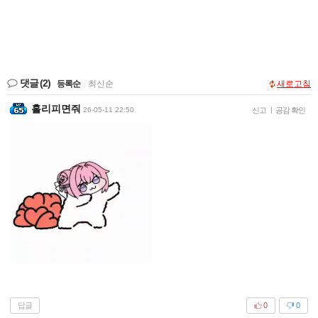
댓글
(2)
등록순
|
최신순
새로고침
홀리피면줘
26-05-11 22:50
신고
|
공감 확인
답글
0
0