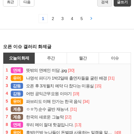
최근
다음
검색
글쓰기
1
2
3
4
5
오픈 이슈 갤러리 화제글
오늘의 화제
주간
월간
이슈
1
연예
[30]
뜻밖의 연예인 미담..jpg
2
유머
[31]
나영석 피디가 1박2일때 출연자들을 굴린 배경
3
감동
[15]
오픈 후 3개월치 예약 다 찼다는 미용실
4
감동
[19]
어떤 공익근무요원 이야기
5
유머
[34]
파브리도 이해 안가는 한국 음식
6
계층
[31]
ㅇㅎ?) 순수 골반 재능녀.
7
계층
[22]
한국의 새로운 그늘막
8
연예
[13]
우리 메이 절대 핫걸입니다.
9
유머
[49]
후방)인방 누나들이 돈벌때 사용하는 밑캠을 알아보자