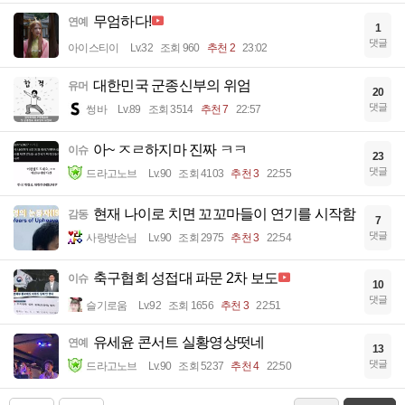
무엄하다!
연예
1
댓글
아이스티이
Lv.32
조회 960
추천 2
23:02
대한민국 군종신부의 위엄
유머
20
댓글
썽바
Lv.89
조회 3514
추천 7
22:57
아~ ㅈㄹ하지마 진짜 ㅋㅋ
이슈
23
댓글
드라고노브
Lv.90
조회 4103
추천 3
22:55
현재 나이로 치면 꼬꼬마들이 연기를 시작함
감동
7
댓글
사랑방손님
Lv.90
조회 2975
추천 3
22:54
축구협회 성접대 파문 2차 보도
이슈
10
댓글
슬기로움
Lv.92
조회 1656
추천 3
22:51
유세윤 콘서트 실황영상떳네
연예
13
댓글
드라고노브
Lv.90
조회 5237
추천 4
22:50