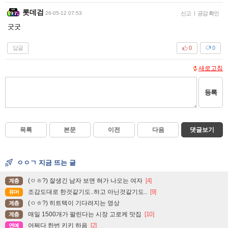
롯데검
26-05-12 07:53
신고
|
공감 확인
굿굿
답글
0
0
새로고침
등록
목록
본문
이전
다음
댓글보기
ㅇㅇㄱ 지금 뜨는 글
(ㅇㅎ?) 잘생긴 남자 보면 혀가 나오는 여자
[4]
계층
조감도대로 한것같기도..하고 아닌것같기도..
[9]
유머
(ㅇㅎ?) 히트텍이 기다려지는 영상
계층
매일 1500개가 팔린다는 시장 고로케 맛집
[10]
계층
어쩌다 한번 키키 하음
[2]
연예