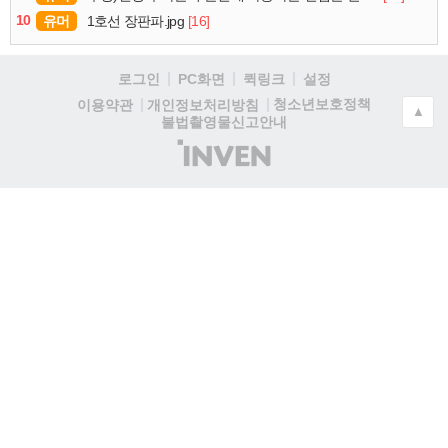
10
유머
[16]
1호선 장판파.jpg
로그인
PC화면
퀵링크
설정
청소년보호정책
이용약관
개인정보처리방침
▲
불법촬영물신고안내
(주)
인
벤