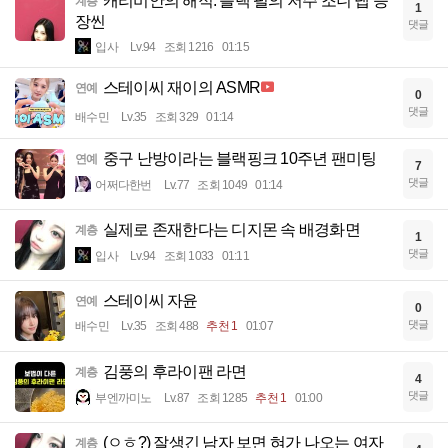
캐리비안의 해적: 블랙 펄의 저주 조니 뎁 등
계층
1
장씬
댓글
입사
Lv.94
조회 1216
01:15
스테이씨 재이의 ASMR
연예
0
댓글
배수민
Lv.35
조회 329
01:14
중구 난방이라는 블랙핑크 10주년 팬미팅
연예
7
댓글
어쩌다한번
Lv.77
조회 1049
01:14
실제로 존재한다는 디지몬 속 배경화면
계층
1
댓글
입사
Lv.94
조회 1033
01:11
스테이씨 자윤
연예
0
댓글
배수민
Lv.35
조회 488
추천 1
01:07
김풍의 후라이팬 라면
계층
4
댓글
부엔까미노
Lv.87
조회 1285
추천 1
01:00
(ㅇㅎ?) 잘생긴 남자 보면 혀가 나오는 여자
계층