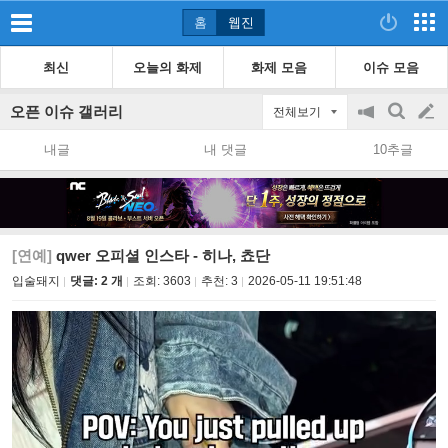
홈
웹진
최신
오늘의 화제
화제 모음
이슈 모음
오픈 이슈 갤러리
전체보기
공
검
글
지
색
내글
내 댓글
10추글
on/off
쓰
기
[연예]
qwer 오피셜 인스타 - 히나, 쵸단
입술돼지
댓글: 2 개
조회:
3603
추천:
3
2026-05-11 19:51:48