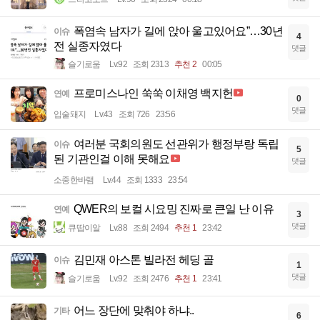
폭염속 남자가 길에 앉아 울고있어요”…30년
이슈
4
전 실종자였다
댓글
슬기로움
Lv.92
조회 2313
추천 2
00:05
프로미스나인 쑥쑥 이채영 백지헌
연예
0
댓글
입술돼지
Lv.43
조회 726
23:56
여러분 국회의원도 선관위가 행정부랑 독립
이슈
5
된 기관인걸 이해 못해요
댓글
소중한바램
Lv.44
조회 1333
23:54
QWER의 보컬 시요밍 진짜로 큰일 난 이유
연예
3
댓글
큐땁이알
Lv.88
조회 2494
추천 1
23:42
김민재 아스톤 빌라전 헤딩 골
이슈
1
댓글
슬기로움
Lv.92
조회 2476
추천 1
23:41
어느 장단에 맞춰야 하냐..
기타
6