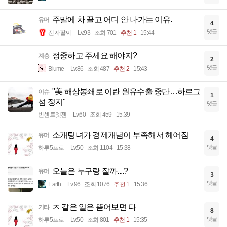
주말에 차 끌고 어디 안 나가는 이유.
유머
4
댓글
전자팔찌
Lv.93
조회 701
추천 1
15:44
정중하고 주세요 해야지?
계층
2
댓글
Blume
Lv.86
조회 487
추천 2
15:43
"美 해상봉쇄로 이란 원유수출 중단…하르그
이슈
1
섬 정지"
댓글
빈센트멧젠
Lv.60
조회 459
15:39
소개팅녀가 경제개념이 부족해서 헤어짐
유머
4
댓글
하루5프로
Lv.50
조회 1104
15:38
오늘은 누구랑 잘까....?
유머
3
댓글
Earth
Lv.96
조회 1076
추천 1
15:36
ㅈ 같은 일은 뜯어보면 다
기타
8
댓글
하루5프로
Lv.50
조회 801
추천 1
15:35