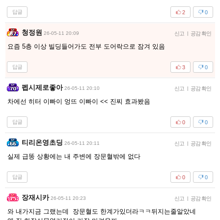
답글
2
0
청정원
26-05-11 20:09
신고
|
공감 확인
요즘 5층 이상 빌딩들어가도 전부 도어락으로 잠겨 있음
답글
3
0
펩시제로좋아
26-05-11 20:10
신고
|
공감 확인
차에선 히터 이빠이 엉뜨 이빠이 << 진찌 효과봤음
답글
0
0
티리온영초딩
26-05-11 20:11
신고
|
공감 확인
실제 급똥 상황에는 내 주변에 장문혈밖에 없다
답글
0
0
장재시카
26-05-11 20:23
신고
|
공감 확인
와 내가지금 그랬는데 장문혈도 한계가있더라ㅋㅋ뒤지는줄알았네