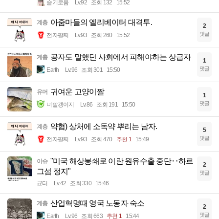
슬기로움
Lv.92
조회 132
15:52
아줌마들의 엘리베이터 대격투.
계층
2
댓글
전자팔찌
Lv.93
조회 260
15:52
공자도 말했던 사회에서 피해야하는 상급자
계층
1
댓글
Earth
Lv.96
조회 301
15:50
귀여운 고양이짤
유머
1
댓글
너빨갱이지
Lv.86
조회 191
15:50
약혐) 상처에 소독약 뿌리는 남자.
계층
5
댓글
전자팔찌
Lv.93
조회 470
추천 1
15:49
"미국 해상봉쇄로 이란 원유수출 중단‥하르
이슈
2
그섬 정지"
댓글
균터
Lv.42
조회 330
15:46
산업혁명때 영국 노동자 숙소
계층
2
댓글
Earth
Lv.96
조회 663
추천 1
15:44