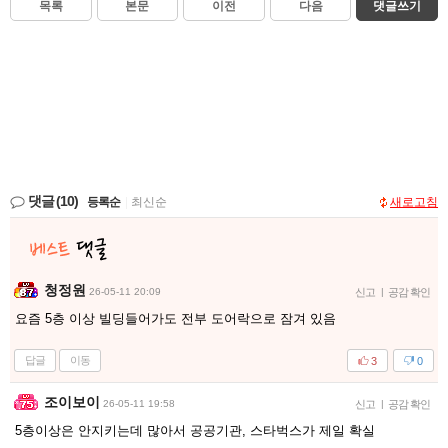
목록
본문
이전
다음
댓글쓰기
댓글
(10)
등록순
|
최신순
새로고침
청정원
26-05-11 20:09
신고
|
공감 확인
요즘 5층 이상 빌딩들어가도 전부 도어락으로 잠겨 있음
답글
이동
3
0
조이보이
26-05-11 19:58
신고
|
공감 확인
5층이상은 안지키는데 많아서 공공기관, 스타벅스가 제일 확실