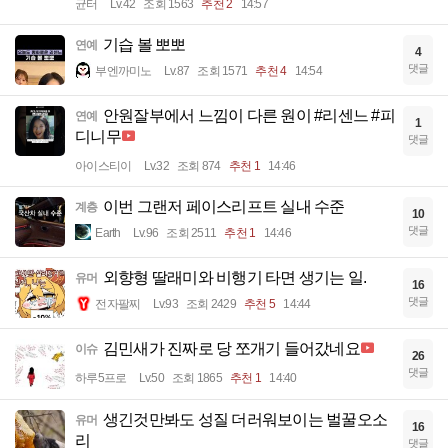
균터
Lv.42
조회 1563
추천 2
14:57
기습 볼 뽀뽀
연예
4
댓글
부엔까미노
Lv.87
조회 1571
추천 4
14:54
안원잘부에서 느낌이 다른 원이 #리센느 #피
연예
1
디니무
댓글
아이스티이
Lv.32
조회 874
추천 1
14:46
이번 그랜저 페이스리프트 실내 수준
계층
10
댓글
Earth
Lv.96
조회 2511
추천 1
14:46
외향형 딸래미와 비행기 타면 생기는 일.
유머
16
댓글
전자팔찌
Lv.93
조회 2429
추천 5
14:44
김민새가 진짜로 당 쪼개기 들어갔네요
이슈
26
댓글
하루5프로
Lv.50
조회 1865
추천 1
14:40
생긴것만봐도 성질 더러워보이는 벌꿀오소
유머
16
리
댓글