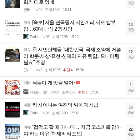
화가 따로 없네
댓글
균터
Lv.42
조회 1236
15:11
[속보] 서울 면목동서 지인끼리 서로 칼부
이슈
14
림…60대 남성 2명 사망
댓글
Earth
Lv.96
조회 1395
15:10
日 시민단체들 "대한민국, 국제 조약에 거슬
이슈
12
러 학문·사상·표현·신체의 자유 탄압...모니터링
댓글
필요" 주장
균터
Lv.42
조회 1095
추천 4
15:06
늬들이 게 맛을 알어~
기타
1
댓글
사실난라쿤
Lv.89
조회 622
추천 1
15:02
키 차이나는 여친의 싸움 대처법
계층
16
댓글
Earth
Lv.96
조회 1890
15:02
“겁먹고 팔 때 아니다”…지금 코스피를 담아
이슈
22
야 하는 이유 [화제의 리포트]
댓글