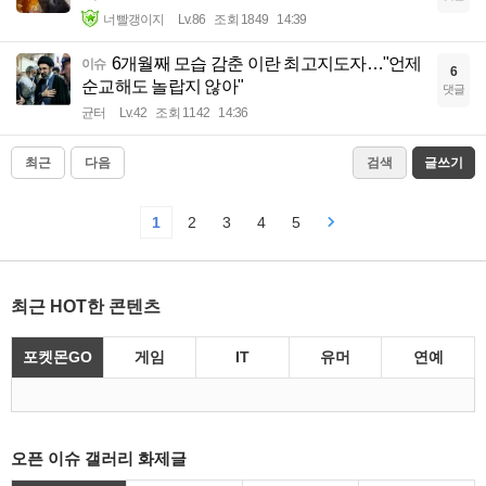
너빨갱이지
Lv.86
조회 1849
14:39
6개월째 모습 감춘 이란 최고지도자…"언제
이슈
6
순교해도 놀랍지 않아"
댓글
균터
Lv.42
조회 1142
14:36
최근
다음
검색
글쓰기
1
2
3
4
5
최근 HOT한 콘텐츠
포켓몬GO
게임
IT
유머
연예
오픈 이슈 갤러리 화제글