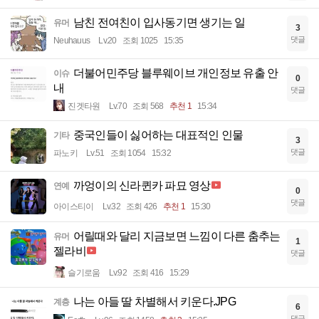
남친 전여친이 입사동기면 생기는 일
유머
3
댓글
Neuhauus
Lv.20
조회 1025
15:35
더불어민주당 블루웨이브 개인정보 유출 안
이슈
0
내
댓글
진겟타원
Lv.70
조회 568
추천 1
15:34
중국인들이 싫어하는 대표적인 인물
기타
3
댓글
파노키
Lv.51
조회 1054
15:32
까엉이의 신라퀸카 파묘 영상
연예
0
댓글
아이스티이
Lv.32
조회 426
추천 1
15:30
어릴때와 달리 지금보면 느낌이 다른 춤추는
유머
1
젤라비
댓글
슬기로움
Lv.92
조회 416
15:29
나는 아들 딸 차별해서 키운다.JPG
계층
6
댓글