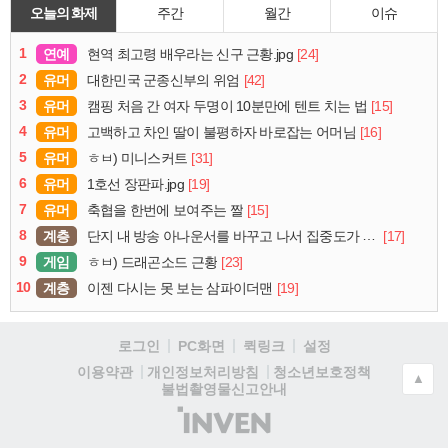
오늘의 화제
주간
월간
이슈
1
연예
[24]
현역 최고령 배우라는 신구 근황.jpg
2
유머
[42]
대한민국 군종신부의 위엄
3
유머
[15]
캠핑 처음 간 여자 두명이 10분만에 텐트 치는 법
4
유머
[16]
고백하고 차인 딸이 불평하자 바로잡는 어머님
5
유머
[31]
ㅎㅂ) 미니스커트
6
유머
[19]
1호선 장판파.jpg
7
유머
[15]
축협을 한번에 보여주는 짤
8
계층
[17]
단지 내 방송 아나운서를 바꾸고 나서 집중도가 확 올라갔다는 한 아파트의 안내방송
9
게임
[23]
ㅎㅂ) 드래곤소드 근황
10
계층
[19]
이젠 다시는 못 보는 삼파이더맨
로그인
PC화면
퀵링크
설정
청소년보호정책
이용약관
개인정보처리방침
▲
불법촬영물신고안내
(주)
인