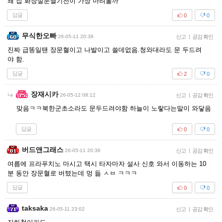
왜 집 화장실문열기전이 가장 마려울까
답글
0
0
무식한오빠
26-05-11 20:36
신고
|
공감 확인
진짜 급똥일땐 장문혈이고 나발이고 쓸데없음.청와대라도 문 두드려
야 함.
답글
2
0
장재시카
26-05-12 08:12
신고
|
공감 확인
맞음ㅋㅋ북한군초소라도 문두드려야함 하늘이 노랗다는말이 와닿음
답글
0
0
버드앤그래스
26-05-11 20:36
신고
|
공감 확인
여름에 프라푸치노 마시고 택시 타자마자 설사 신호 와서 이동하는 10
분 동안 장문혈로 버텼는데 멍 듦 ㅅㅂ ㅋㅋㅋ
답글
0
0
taksaka
26-05-11 23:02
신고
|
공감 확인