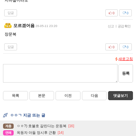
지하철이라도
답글
0
0
모르겠어욤
26-05-11 23:20
신고
|
공감 확인
장문복
답글
0
0
새로고침
등록
목록
본문
이전
다음
댓글보기
ㅇㅇㄱ 지금 뜨는 글
ㅇㅎ?) 호불호 갈린다는 운동복
[16]
계층
옥동자 아들 정시후 근황
[14]
연예