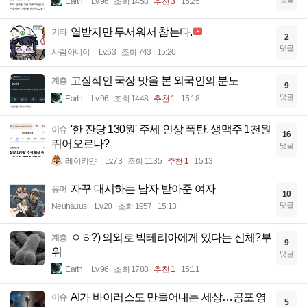
Earth
Lv.96
조회 1458
추천 3
15:25
열받지만 무서워서 참는다.
기타
2
댓글
사람아니야
Lv.63
조회 743
15:20
고질적인 국장 맛을 본 외국인의 분노
계층
9
댓글
Earth
Lv.96
조회 1448
추천 1
15:18
'한 잔당 130원' 주세 인상 폭탄. 생맥주 1천원
이슈
16
뛰어오르나?
댓글
레이키얀
Lv.73
조회 1135
추천 1
15:13
자꾸 대시하는 남자 받아준 여자
유머
10
댓글
Neuhauus
Lv.20
조회 1957
15:13
ㅇㅎ?) 의외로 박테리아에게 있다는 신체?부
계층
9
위
댓글
Earth
Lv.96
조회 1788
추천 1
15:11
AI가 바이러스도 만들어내는 세상…공포 영
이슈
5