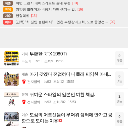
이번 그랜저 페이스리프트 실내 수준
[10]
계층
외향형 딸래미와 비행기 타면 생기는 일.
[16]
유머
헌혈먹튀
[13]
계층
[단독] “차 진입 불편해서”…인천 부평감리교회, 도로 중앙선 ‘검은 페인트’로 지워
[20]
이슈
부활한 RTX 2080 Ti
기타
0
댓글
파노키
Lv.51
조회 9
15:55
아기 갖겠다 전업하더니 몰래 피임한 아내...
계층
0
댓글
전자팔찌
Lv.93
조회 12
15:55
귀여운 스타일의 일본인 여친 체감.
유머
2
댓글
전자팔찌
Lv.93
조회 202
15:53
도심의 어르신들이 무더위 쉼터에 안가고 공
이슈
0
항으로 모이는 이유
댓글