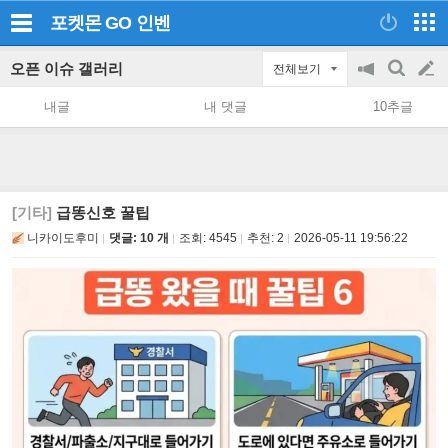
포켓몬 GO
인벤
오픈 이슈 갤러리
전체보기
공
검
글
지
색
내글
내 댓글
10추글
on/off
쓰
기
[기타]
급똥신호 꿀팁
니카이도후미
댓글: 10 개
조회:
4545
추천:
2
2026-05-11 19:56:22