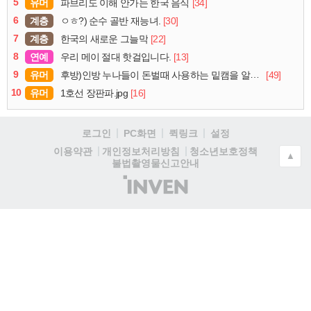
5
유머
[34]
파브리도 이해 안가는 한국 음식
6
계층
[30]
ㅇㅎ?) 순수 골반 재능녀.
7
계층
[22]
한국의 새로운 그늘막
8
연예
[13]
우리 메이 절대 핫걸입니다.
9
유머
[49]
후방)인방 누나들이 돈벌때 사용하는 밑캠을 알아보자
10
유머
[16]
1호선 장판파.jpg
로그인
PC화면
퀵링크
설정
청소년보호정책
이용약관
개인정보처리방침
▲
불법촬영물신고안내
(주)
인
벤