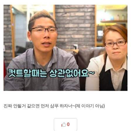
진짜 안될거 같으면 먼저 샴푸 하자너~(제 이야기 아님)
0