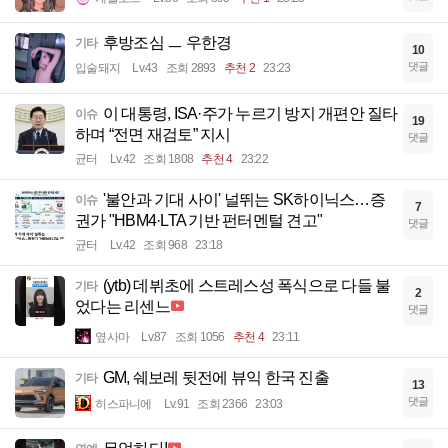
후방조심 ㅡ 우한경
기타
10
댓글
입술돼지
Lv.43
조회 2893
추천 2
23:23
이 대통령, ISA·주가 누르기 방지 개편안 질타
이슈
19
하며 “전면 재검토” 지시
댓글
균터
Lv.42
조회 1808
추천 4
23:22
'불안과 기대 사이' 널뛰는 SK하이닉스…증
이슈
7
권가 "HBM4·LTA 기반 펀터멘털 견고"
댓글
균터
Lv.42
조회 968
23:18
(ytb) 데뷔초에 스트레스성 폭식으로 다들 불
기타
2
었다는 리센느
댓글
옆사마
Lv.87
조회 1056
추천 4
23:11
GM, 쉐보레 뒷전에 뷰익 한국 진출
기타
13
댓글
히스파니에
Lv.91
조회 2366
23:03