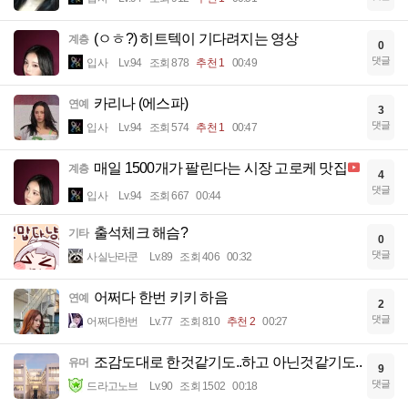
(ㅇㅎ?) 히트텍이 기다려지는 영상
계층
0
댓글
입사
Lv.94
조회 878
추천 1
00:49
카리나 (에스파)
연예
3
댓글
입사
Lv.94
조회 574
추천 1
00:47
매일 1500개가 팔린다는 시장 고로케 맛집
계층
4
댓글
입사
Lv.94
조회 667
00:44
출석체크 해슴?
기타
0
댓글
사실난라쿤
Lv.89
조회 406
00:32
어쩌다 한번 키키 하음
연예
2
댓글
어쩌다한번
Lv.77
조회 810
추천 2
00:27
조감도대로 한것같기도..하고 아닌것같기도..
유머
9
댓글
드라고노브
Lv.90
조회 1502
00:18