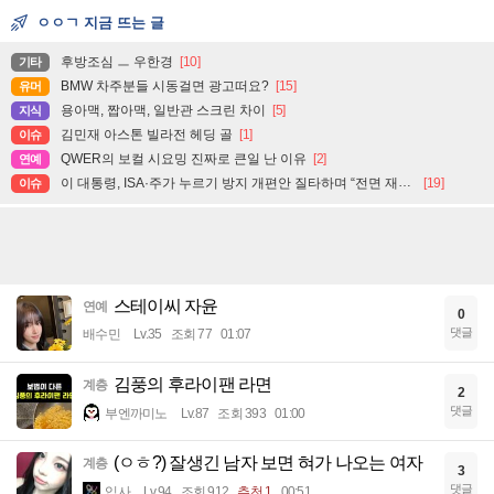
ㅇㅇㄱ 지금 뜨는 글
후방조심 ㅡ 우한경
[10]
기타
BMW 차주분들 시동걸면 광고떠요?
[15]
유머
용아맥, 짭아맥, 일반관 스크린 차이
[5]
지식
김민재 아스톤 빌라전 헤딩 골
[1]
이슈
QWER의 보컬 시요밍 진짜로 큰일 난 이유
[2]
연예
이 대통령, ISA·주가 누르기 방지 개편안 질타하며 “전면 재검토” 지시
[19]
이슈
스테이씨 자윤
연예
0
댓글
배수민
Lv.35
조회 77
01:07
김풍의 후라이팬 라면
계층
2
댓글
부엔까미노
Lv.87
조회 393
01:00
(ㅇㅎ?) 잘생긴 남자 보면 혀가 나오는 여자
계층
3
댓글
입사
Lv.94
조회 912
추천 1
00:51