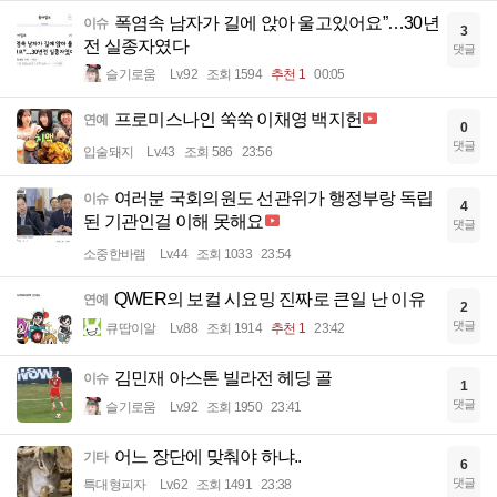
폭염속 남자가 길에 앉아 울고있어요”…30년
이슈
3
전 실종자였다
댓글
슬기로움
Lv.92
조회 1594
추천 1
00:05
프로미스나인 쑥쑥 이채영 백지헌
연예
0
댓글
입술돼지
Lv.43
조회 586
23:56
여러분 국회의원도 선관위가 행정부랑 독립
이슈
4
된 기관인걸 이해 못해요
댓글
소중한바램
Lv.44
조회 1033
23:54
QWER의 보컬 시요밍 진짜로 큰일 난 이유
연예
2
댓글
큐땁이알
Lv.88
조회 1914
추천 1
23:42
김민재 아스톤 빌라전 헤딩 골
이슈
1
댓글
슬기로움
Lv.92
조회 1950
23:41
어느 장단에 맞춰야 하냐..
기타
6
댓글
특대형피자
Lv.62
조회 1491
23:38