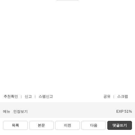
추천확인
신고
스팸신고
공유
스크랩
메뉴
인장보기
EXP 51%
목록
본문
이전
다음
댓글쓰기