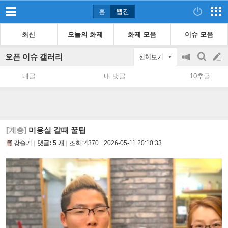
홈
웹진
최신
오늘의 화제
화제 모음
이슈 모음
오픈 이슈 갤러리
전체보기
공
검
글
지
색
내글
내 댓글
10추글
on/off
쓰
기
[계층]
미용실 갈때 꿀팁
강슬기
댓글: 5 개
조회:
4370
2026-05-11 20:10:33