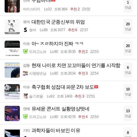
무엄하다!
연예
1
댓글
아이스티이
Lv.32
조회 864
추천 2
23:02
대한민국 군종신부의 위엄
유머
20
댓글
썽바
Lv.89
조회 3077
추천 6
22:57
아~ ㅈㄹ하지마 진짜 ㅋㅋ
이슈
20
댓글
드라고노브
Lv.90
조회 3535
추천 2
22:55
현재 나이로 치면 꼬꼬마들이 연기를 시작함
감동
6
댓글
사랑방손님
Lv.90
조회 2634
추천 3
22:54
축구협회 성접대 파문 2차 보도
이슈
10
댓글
슬기로움
Lv.92
조회 1468
추천 3
22:51
유세윤 콘서트 실황영상떳네
연예
13
댓글
드라고노브
Lv.90
조회 4276
추천 4
22:50
과학자들이 바보인 이유
기타
8