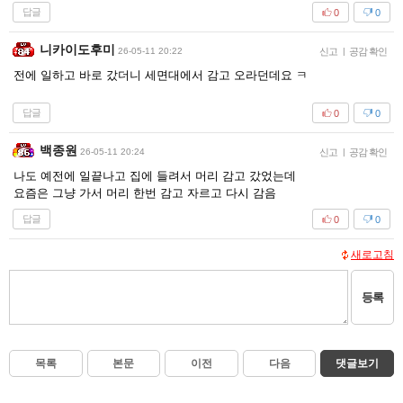
답글
0
0
니카이도후미
26-05-11 20:22
신고
|
공감 확인
전에 일하고 바로 갔더니 세면대에서 감고 오라던데요 ㅋ
답글
0
0
백종원
26-05-11 20:24
신고
|
공감 확인
나도 예전에 일끝나고 집에 들려서 머리 감고 갔었는데
요즘은 그냥 가서 머리 한번 감고 자르고 다시 감음
답글
0
0
새로고침
등록
목록
본문
이전
다음
댓글보기