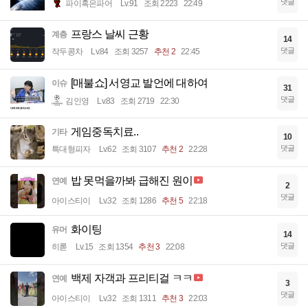
댓글
파이혹은파어
Lv.91
조회 2223
22:49
프랑스 날씨 근황
계층
14
댓글
작두콩차
Lv.84
조회 3257
추천 2
22:45
[매불쇼] 서영교 발언에 대하여
이슈
31
댓글
김인영
Lv.83
조회 2719
22:30
게임중독치료..
기타
10
댓글
특대형피자
Lv.62
조회 3107
추천 2
22:28
밥 못먹을까봐 급해진 원이
연예
2
댓글
아이스티이
Lv.32
조회 1286
추천 5
22:18
화이팅
유머
14
댓글
히롣
Lv.15
조회 1354
추천 3
22:08
백제 자객과 프리티걸 ㅋㅋ
연예
3
댓글
아이스티이
Lv.32
조회 1311
추천 3
22:03