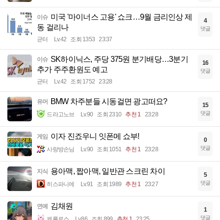
미국 '마이너스 고용' 쇼크…9월 금리인상 제
이슈
4
동 걸리나
댓글
균터
Lv.42
조회 1353
23:37
SK하이닉스, 주당 375원 분기배당…3분기
이슈
16
추가 주주환원도 예고
댓글
균터
Lv.42
조회 1752
23:28
BMW 차주분들 시동걸면 광고떠요?
유머
15
댓글
드라고노브
Lv.90
조회 2310
추천 1
23:28
이자 진죠우니 잇폰메 쇼부!
게임
0
댓글
사랑방손님
Lv.90
조회 1051
추천 1
23:28
용아맥, 짭아맥, 일반관 스크린 차이
지식
5
댓글
히스파니에
Lv.91
조회 1989
추천 1
23:27
김채원
연예
1
댓글
케를로스
Lv.86
조회 899
추천 1
23:25