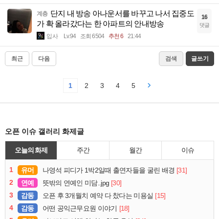
단지 내 방송 아나운서를 바꾸고 나서 집중도
계층
16
가 확 올라갔다는 한 아파트의 안내방송
댓글
입사
Lv.94
조회 6504
추천 6
21:44
최근
다음
검색
글쓰기
1
2
3
4
5
오픈 이슈 갤러리 화제글
오늘의 화제
주간
월간
이슈
1
유머
[31]
나영석 피디가 1박2일때 출연자들을 굴린 배경
2
연예
[30]
뜻밖의 연예인 미담..jpg
3
감동
[15]
오픈 후 3개월치 예약 다 찼다는 미용실
4
감동
[18]
어떤 공익근무요원 이야기