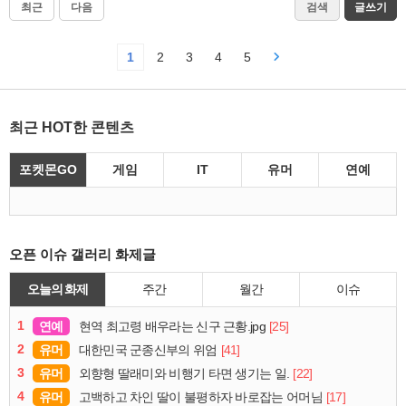
최근
다음
검색
글쓰기
1
2
3
4
5
최근 HOT한 콘텐츠
포켓몬GO
게임
IT
유머
연예
오픈 이슈 갤러리 화제글
오늘의 화제
주간
월간
이슈
1
연예
[25]
현역 최고령 배우라는 신구 근황.jpg
2
유머
[41]
대한민국 군종신부의 위엄
3
유머
[22]
외향형 딸래미와 비행기 타면 생기는 일.
4
유머
[17]
고백하고 차인 딸이 불평하자 바로잡는 어머님