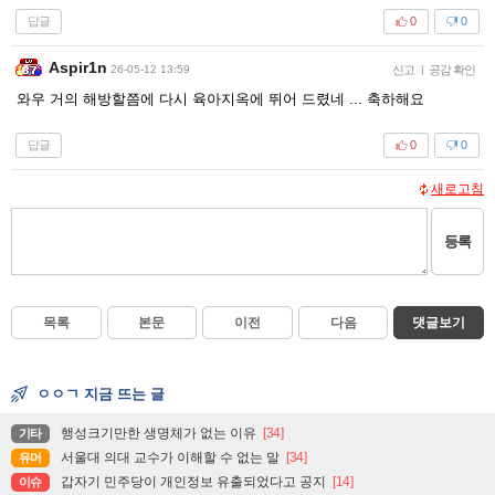
답글
0
0
Aspir1n
26-05-12 13:59
신고
|
공감 확인
와우 거의 해방할쯤에 다시 육아지옥에 뛰어 드렸네 ... 축하해요
답글
0
0
새로고침
등록
목록
본문
이전
다음
댓글보기
ㅇㅇㄱ 지금 뜨는 글
행성크기만한 생명체가 없는 이유
[34]
기타
서울대 의대 교수가 이해할 수 없는 말
[34]
유머
갑자기 민주당이 개인정보 유출되었다고 공지
[14]
이슈