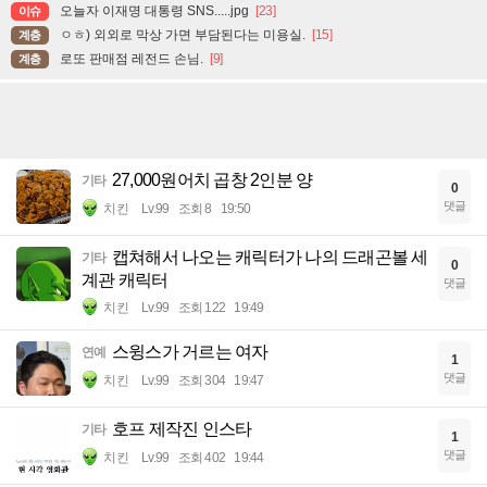
오늘자 이재명 대통령 SNS.....jpg
[23]
이슈
ㅇㅎ) 외외로 막상 가면 부담된다는 미용실.
[15]
계층
로또 판매점 레전드 손님.
[9]
계층
27,000원어치 곱창 2인분 양
기타
0
댓글
치킨
Lv.99
조회 8
19:50
캡쳐해서 나오는 캐릭터가 나의 드래곤볼 세
기타
0
계관 캐릭터
댓글
치킨
Lv.99
조회 122
19:49
스윙스가 거르는 여자
연예
1
댓글
치킨
Lv.99
조회 304
19:47
호프 제작진 인스타
기타
1
댓글
치킨
Lv.99
조회 402
19:44