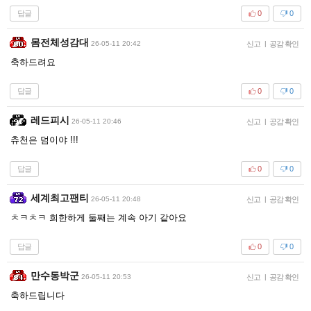
답글
0
0
몸전체성감대
26-05-11 20:42
신고
|
공감 확인
축하드려요
답글
0
0
레드피시
26-05-11 20:46
신고
|
공감 확인
츄천은 덤이야 !!!
답글
0
0
세계최고팬티
26-05-11 20:48
신고
|
공감 확인
ㅊㅋㅊㅋ 희한하게 둘째는 계속 아기 같아요
답글
0
0
만수동박군
26-05-11 20:53
신고
|
공감 확인
축하드립니다