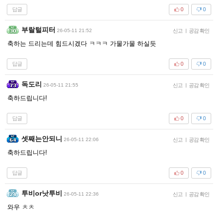
답글
0
0
부랄털피터
26-05-11 21:52
신고
|
공감 확인
축하는 드리는데 힘드시겠다 ㅋㅋㅋ 가물가물 하실듯
답글
0
0
독도리
26-05-11 21:55
신고
|
공감 확인
축하드립니다!
답글
0
0
셋째는안되니
26-05-11 22:06
신고
|
공감 확인
축하드립니다!
답글
0
0
투비or낫투비
26-05-11 22:36
신고
|
공감 확인
와우 ㅊㅊ