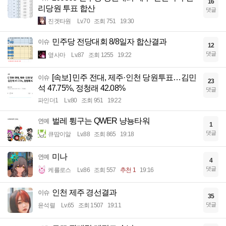
16
리당원 투표 합산
댓글
진겟타원
Lv.70
조회 751
19:30
민주당 전당대회 8/8일자 합산결과
이슈
12
댓글
옆사마
Lv.87
조회 1255
19:22
[속보] 민주 전대, 제주·인천 당원투표…김민
이슈
23
석 47.75%, 정청래 42.08%
댓글
파인더1
Lv.80
조회 951
19:22
벌레 튕구는 QWER 냥뇽타워
연예
1
댓글
큐땁이알
Lv.88
조회 865
19:18
미나
연예
4
댓글
케를로스
Lv.86
조회 557
추천 1
19:16
인천 제주 경선결과
이슈
35
댓글
윤석렬
Lv.65
조회 1507
19:11