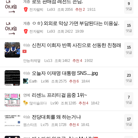
로또 판매점 레전드 손님.
계층
9
댓글
전자팔찌
Lv.93
조회 2056
추천 2
19:11
ㅇㅎ) 외외로 막상 가면 부담된다는 미용실.
계층
15
댓글
전자팔찌
Lv.93
조회 2422
19:09
신천지 이희자 반쪽 사진으로 선동한 친청래
이슈
15
댓글
안능하제옇
Lv.13
조회 1462
추천 4
19:02
오늘자 이재명 대통령 SNS.....jpg
이슈
23
댓글
Earth
Lv.96
조회 2575
추천 6
18:44
리센느 프리티걸 음중 1위~
연예
7
댓글
많이슬프다
Lv.90
조회 1285
추천 4
18:42
전당대회를 왜 하는거냐
이슈
17
댓글
원스타조
Lv.75
조회 1728
추천 4
18:41