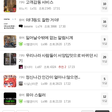
고객감동 서비스
기타
10
댓글
파노키
Lv.51
조회 2345
17:31
야! 3등도 잘한 거야!
유머
16
댓글
Ieewrre
Lv.74
조회 3998
17:30
일어날수밖에 없는 알람시계
유머
9
댓글
너빨갱이지
Lv.86
조회 2620
17:25
우리나라 사람들이 서양입맛으로 바뀌던 시
기타
29
기
댓글
옆사마
Lv.87
조회 4324
추천 2
17:23
정신나간 인간이 얼마나 많으면...
기타
5
댓글
사실난라쿤
Lv.89
조회 2823
17:22
유아 스릴러
유머
12
댓글
너빨갱이지
Lv.86
조회 2133
17:16