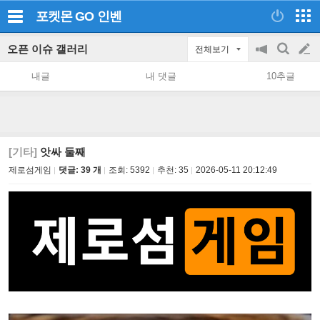
포켓몬 GO
인벤
오픈 이슈 갤러리
전체보기
공
검
글
지
색
내글
내 댓글
10추글
on/off
쓰
기
[기타]
앗싸 둘째
제로섬게임
댓글: 39 개
조회:
5392
추천:
35
2026-05-11 20:12:49