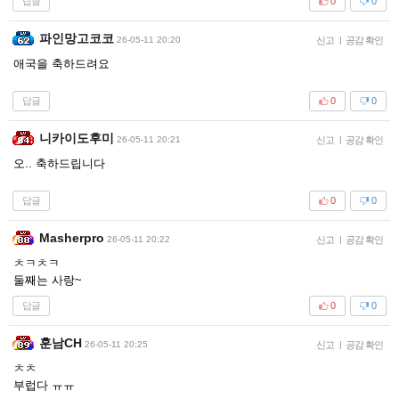
답글
0
0
파인망고코코
26-05-11 20:20
신고
|
공감 확인
애국을 축하드려요
답글
0
0
니카이도후미
26-05-11 20:21
신고
|
공감 확인
오.. 축하드립니다
답글
0
0
Masherpro
26-05-11 20:22
신고
|
공감 확인
ㅊㅋㅊㅋ
둘째는 사랑~
답글
0
0
훈남CH
26-05-11 20:25
신고
|
공감 확인
ㅊㅊ
부럽다 ㅠㅠ