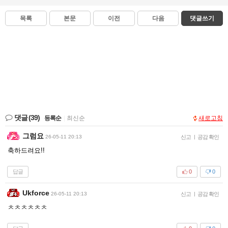
목록
본문
이전
다음
댓글쓰기
댓글
(39)
등록순
|
최신순
새로고침
그럼요
26-05-11 20:13
신고
|
공감 확인
축하드려요!!
답글
0
0
Ukforce
26-05-11 20:13
신고
|
공감 확인
ㅊㅊㅊㅊㅊㅊ