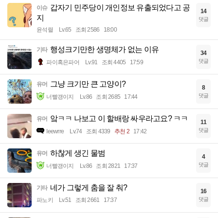
갑자기 민주당이 개인정보 유출되었다고 공
이슈
14
지
댓글
윤석렬
Lv.65
조회 2586
18:00
행성크기만한 생명체가 없는 이유
기타
34
댓글
파이혹은파어
Lv.91
조회 4405
17:59
그냥 크기만 큰 고양이?
유머
8
댓글
너빨갱이지
Lv.86
조회 2685
17:44
앜ㅋㅋ 나보고 이 할배랑 싸우라고요? ㅋㅋ
유머
11
댓글
Ieewrre
Lv.74
조회 4339
추천 2
17:42
하찮게 생긴 물범
유머
4
댓글
너빨갱이지
Lv.86
조회 2821
17:37
네가 그렇게 춤을 잘 춰?
기타
16
댓글
파노키
Lv.51
조회 2661
17:37