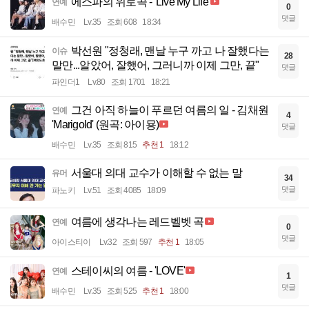
에스파의 위로곡 - 'Live My Life'
연예
0
댓글
배수민
Lv.35
조회 608
18:34
박선원 "정청래, 맨날 누구 까고 나 잘했다는
이슈
28
말만...알았어, 잘했어, 그러니까 이제 그만, 끝"
댓글
파인더1
Lv.80
조회 1701
18:21
그건 아직 하늘이 푸르던 여름의 일 - 김채원
연예
4
'Marigold' (원곡: 아이묭)
댓글
배수민
Lv.35
조회 815
추천 1
18:12
서울대 의대 교수가 이해할 수 없는 말
유머
34
댓글
파노키
Lv.51
조회 4085
18:09
여름에 생각나는 레드벨벳 곡
연예
0
댓글
아이스티이
Lv.32
조회 597
추천 1
18:05
스테이씨의 여름 - 'LOVE'
연예
1
댓글
배수민
Lv.35
조회 525
추천 1
18:00