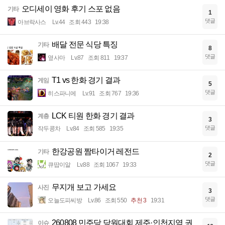
오디세이 영화 후기 스포 없음
기타
1
댓글
아브락사스
Lv.44
조회 443
19:38
배달 전문 식당 특징
기타
8
댓글
옆사마
Lv.87
조회 811
19:37
T1 vs 한화 경기 결과
게임
5
댓글
히스파니에
Lv.91
조회 767
19:36
LCK 티원 한화 경기 결과
계층
3
댓글
작두콩차
Lv.84
조회 585
19:35
한강공원 짬타이거 레전드
기타
2
댓글
큐땁이알
Lv.88
조회 1067
19:33
무지개 보고 가세요
사진
3
댓글
오늘도피씨방
Lv.86
조회 550
추천 3
19:31
260808 민주당 당원대회 제주·인천지역 권
이슈