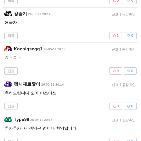
답글
0
0
강슬기
26-05-11 20:14
신고
|
공감 확인
애국자
답글
1
0
Koenigsegg1
26-05-11 20:14
신고
|
공감 확인
ㅊㅋㅊㅋ
답글
0
0
펩시제로좋아
26-05-11 20:14
신고
|
공감 확인
축하드립니다 오예 야쓰야쓰
답글
0
0
Type98
26-05-11 20:15
신고
|
공감 확인
추카추카~새 생명은 언제나 환영입니다