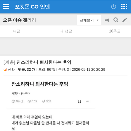
포켓몬 GO
인벤
오픈 이슈 갤러리
전체보기
공
검
글
지
색
내글
내 댓글
10추글
on/off
쓰
기
[계층]
잔소리하니 퇴사한다는 후임
신라
댓글: 32 개
조회:
9675
추천:
3
2026-05-11 20:20:29