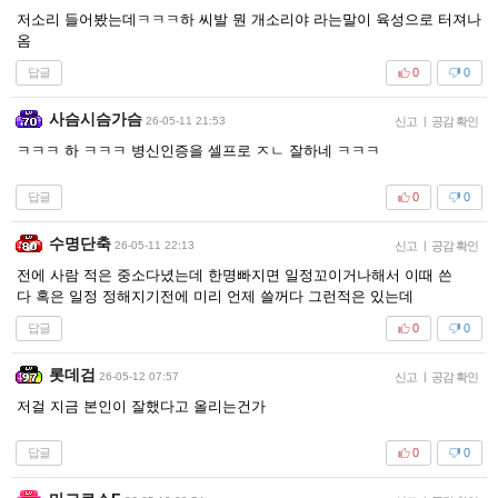
저소리 들어봤는데ㅋㅋㅋ하 씨발 뭔 개소리야 라는말이 육성으로 터져나
옴
답글
0
0
사슴시슴가슴
26-05-11 21:53
신고
|
공감 확인
ㅋㅋㅋ 하 ㅋㅋㅋ 병신인증을 셀프로 ㅈㄴ 잘하네 ㅋㅋㅋ
답글
0
0
수명단축
26-05-11 22:13
신고
|
공감 확인
전에 사람 적은 중소다녔는데 한명빠지면 일정꼬이거나해서 이때 쓴
다 혹은 일정 정해지기전에 미리 언제 쓸꺼다 그런적은 있는데
답글
0
0
롯데검
26-05-12 07:57
신고
|
공감 확인
저걸 지금 본인이 잘했다고 올리는건가
답글
0
0