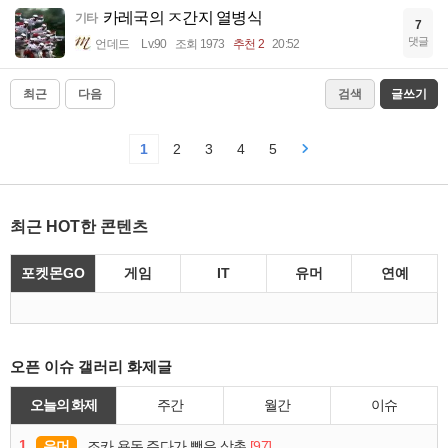
카레국의 ㅈ간지 열병식
기타
7
댓글
언데드
Lv.90
조회 1973
추천 2
20:52
최근
다음
검색
글쓰기
1
2
3
4
5
최근 HOT한 콘텐츠
포켓몬GO
게임
IT
유머
연예
오픈 이슈 갤러리 화제글
오늘의 화제
주간
월간
이슈
1
유머
[97]
조카 용돈 주다가 뺏은 삼촌