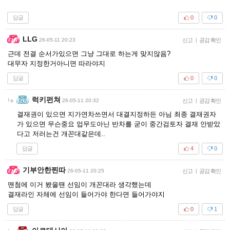
답글
0
0
LLG
26-05-11 20:23
신고
|
공감 확인
근데 전결 순서가있으면 그냥 그대로 하는게 맞지않음?
대무자 지정한거아니면 따라야지
답글
0
0
럭키펀쳐
26-05-11 20:32
신고
|
공감 확인
결재권이 있으면 지가연차쓰면서 대결지정하든 아님 최종 결재권자
가 있으면 무슨중요 업무도아닌 반차를 굳이 중간검토자 결재 안받았
다고 저러는건 개꼰대같은데..
답글
4
0
기부안한찐따
26-05-11 20:25
신고
|
공감 확인
맨첨에 이거 봤을땐 선임이 개꼰대라 생각했는데
결재라인 자체에 선임이 들어가야 한다면 들어가야지
답글
0
1