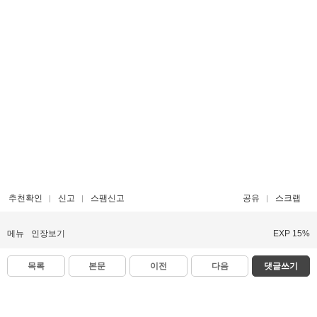
추천확인
신고
스팸신고
공유
스크랩
메뉴
인장보기
EXP 15%
목록
본문
이전
다음
댓글쓰기