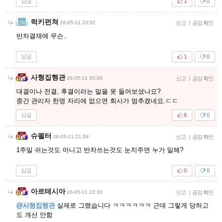
답글
1
0
럭키펀쳐
26-05-11 20:32
신고
|
공감 확인
반차결재에 무슨..
답글
1
0
사형집행관
26-05-11 20:34
신고
|
공감 확인
대결이나 전결, 후결이라는 말을 못 들어보셨나요?
중간 관리자 한명 자리에 없으면 회사가 멈추겠네요.ㄷㄷ
답글
6
0
슈펠터
26-05-11 21:59
신고
|
공감 확인
1주일 쉬는것도 아니고 반차쓰는것도 눈치주면 누가 일해?
답글
0
0
아르테시아
26-05-11 22:33
신고
|
공감 확인
@사형집행관
실제로 그랬습니다 ㅋㅋㅋㅋㅋㅋ 근데 그렇게 당하고
도 개선 안함