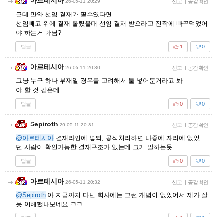
아르테시아
26-05-11 20:29
신고
|
공감 확인
근데 만약 선임 결재가 필수였다면
선임빼고 위에 결재 올렸을때 선임 결재 받으라고 진작에 빠꾸먹었어
야 하는거 아님?
답글
1
0
아르테시아
26-05-11 20:30
신고
|
공감 확인
그냥 누구 하나 부재일 경우를 고려해서 둘 넣어둔거라고 봐
야 할 것 같은데
답글
0
0
Sepiroth
26-05-11 20:31
신고
|
공감 확인
@아르테시아
결재라인에 넣되, 공석처리하면 나중에 자리에 없었
던 사람이 확인가능한 결재구조가 있는데 그거 말하는듯
답글
0
0
아르테시아
26-05-11 20:32
신고
|
공감 확인
@Sepiroth
아 지금까지 다닌 회사에는 그런 개념이 없었어서 제가 잘
못 이해했나보네요 ㅋㅋ...