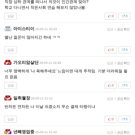
직장 상하 관계를 떠나서 저것이 인간관계 맞아?
학교 다니면서 작은사회 연습 해보지 않았나봄.
답글
0
0
아이스티이
26-05-11 20:43
신고
|
공감 확인
별난 젊꼰이 많아지긴 하네 ㅋㅋ
답글
0
0
가오리암살단
26-05-11 20:48
신고
|
공감 확인
너무 명백하게 '나 욕해주세요' 느낌이면 대게 주작임. 기분 더러워질 필
요 없음
답글
0
0
일취월장
26-05-11 21:11
신고
|
공감 확인
반차든 연차든 나 이날 쉬겠소지 무슨 결재 타령이냐
답글
0
0
년째영업중
26-05-11 21:42
신고
|
공감 확인