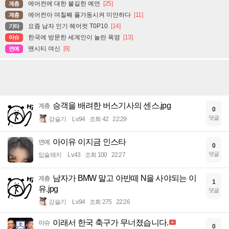
에어컨에 대한 불길한 예언
[25]
계층
에어컨아 며칠째 풀가동시켜 미안하다
[11]
계층
요즘 남자 인기 헤어컷 T0P10
[14]
기타
한국에 방문한 세계인이 놀란 폭염
[13]
이슈
맨시티 여신
[6]
연예
승객을 배려한 버스기사의 센스.jpg
계층
0
댓글
강슬기
Lv.94
조회 42
22:29
아이유 이지금 인스타
연예
0
댓글
입술돼지
Lv.43
조회 100
22:27
남자가 BMW 말고 아반떼 N을 사야되는 이
계층
1
유.jpg
댓글
강슬기
Lv.94
조회 275
22:26
이래서 한국 축구가 무너졌습니다.
이슈
0