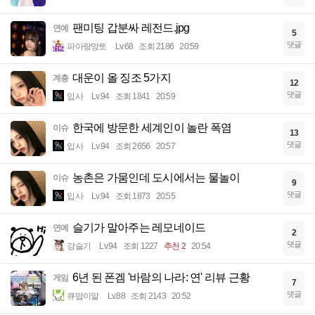
팬미팅 갑분싸 레전드.jpg
연예
5
댓글
파아랑망토
Lv.68
조회 2186
20:59
대운이 올 징조 5가지
계층
12
댓글
입사
Lv.94
조회 1841
20:59
한국에 방문한 세계인이 놀란 폭염
이슈
13
댓글
입사
Lv.94
조회 2656
20:57
농촌은 가뭄인데 도시에서는 물놀이
이슈
9
댓글
입사
Lv.94
조회 1873
20:55
슬기가 말아주는 레모네이드
연예
2
댓글
강슬기
Lv.94
조회 1227
추천 2
20:54
6년 된 폰겜 '바람의 나라: 연' 리뷰 근황
게임
7
댓글
큐땁이알
Lv.88
조회 2143
20:52