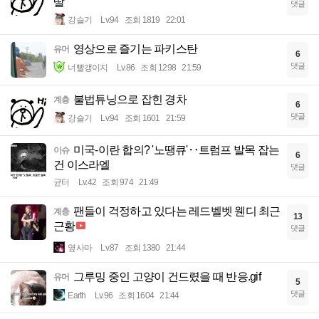
딸
댓글
강슬기
Lv.94
조회 1819
22:01
영상으로 즐기는 파키스탄
유머
6
댓글
너빨갱이지
Lv.86
조회 1298
21:59
불법튜닝으로 잡힌 경차
계층
6
댓글
강슬기
Lv.94
조회 1601
21:59
미국-이란 합의? '노땡큐'‥트럼프 발목 잡는
이슈
6
건 이스라엘
댓글
균터
Lv.42
조회 974
21:49
팬들이 걱정하고 있다는 레드벨벳 웬디 최근
계층
13
근황
댓글
옆사마
Lv.87
조회 1380
21:44
그루밍 중인 고양이 건드렸을 때 반응.gif
유머
5
댓글
Earth
Lv.96
조회 1604
21:44