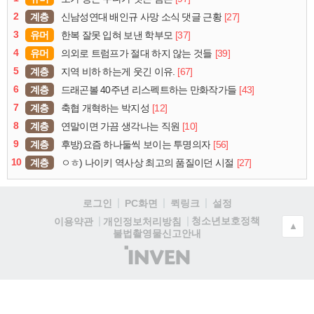
2
계층
[27]
신남성연대 배인규 사망 소식 댓글 근황
3
유머
[37]
한복 잘못 입혀 보낸 학부모
4
유머
[39]
의외로 트럼프가 절대 하지 않는 것들
5
계층
[67]
지역 비하 하는게 웃긴 이유.
6
계층
[43]
드래곤볼 40주년 리스펙트하는 만화작가들
7
계층
[12]
축협 개혁하는 박지성
8
계층
[10]
연말이면 가끔 생각나는 직원
9
계층
[56]
후방)요즘 하나둘씩 보이는 투명의자
10
계층
[27]
ㅇㅎ) 나이키 역사상 최고의 품질이던 시절
로그인
PC화면
퀵링크
설정
청소년보호정책
이용약관
개인정보처리방침
▲
불법촬영물신고안내
(주)
인
벤