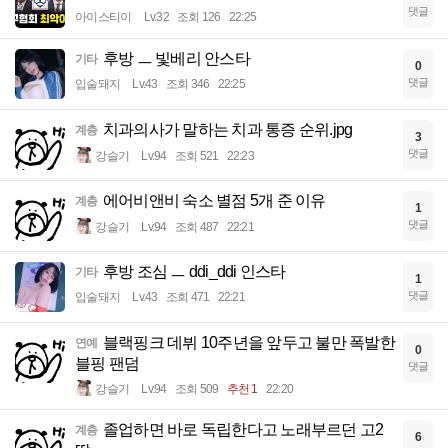
댓글
아이스티이
Lv.32
조회 126
22:25
후방 ㅡ 빛베리 안스타
기타
0
댓글
입술돼지
Lv.43
조회 346
22:25
치과의사가 말하는 치과 통증 순위.jpg
계층
3
댓글
강슬기
Lv.94
조회 521
22:23
에어비앤비 숙소 별점 5개 준 이유
계층
1
댓글
강슬기
Lv.94
조회 487
22:21
후방 조심 ㅡ ddi_ddi 인스타
기타
1
댓글
입술돼지
Lv.43
조회 471
22:21
블랙핑크 데뷔 10주년을 앞두고 불만 폭발한
연예
0
블핑 팬덤
댓글
강슬기
Lv.94
조회 509
추천 1
22:20
졸업하면 바로 독립한다고 노래부르던 고2
계층
6