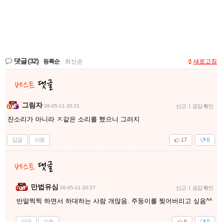
댓글
(32)
등록순
|
최신순
새로고침
그림자
26-05-11 20:21
신고
|
공감 확인
잔소리가 아니라 ㅈ같은 소리를 했으니 그러지
답글
이동
17
0
만법유심
26-05-11 20:27
신고
|
공감 확인
반말찍찍 하면서 하대하는 사람 개많음. 주둥이를 찢어버리고 싶음^^
답글
이동
8
0