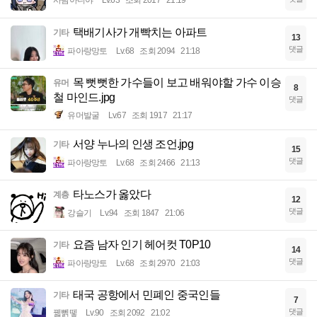
택배기사가 개빡치는 아파트
기타
13
댓글
파아랑망토
Lv.68
조회 2094
21:18
목 뻣뻣한 가수들이 보고 배워야할 가수 이승
유머
8
철 마인드.jpg
댓글
유머발굴
Lv.67
조회 1917
21:17
서양 누나의 인생 조언.jpg
기타
15
댓글
파아랑망토
Lv.68
조회 2466
21:13
타노스가 옳았다
계층
12
댓글
강슬기
Lv.94
조회 1847
21:06
요즘 남자 인기 헤어컷 T0P10
기타
14
댓글
파아랑망토
Lv.68
조회 2970
21:03
태국 공항에서 민폐인 중국인들
기타
7
댓글
꿻뻵뗗
Lv.90
조회 2092
21:02