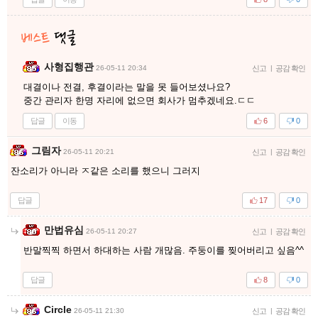
사형집행관
26-05-11 20:34
신고
|
공감 확인
대결이나 전결, 후결이라는 말을 못 들어보셨나요?
중간 관리자 한명 자리에 없으면 회사가 멈추겠네요.ㄷㄷ
답글
이동
6
0
그림자
26-05-11 20:21
신고
|
공감 확인
잔소리가 아니라 ㅈ같은 소리를 했으니 그러지
답글
17
0
만법유심
26-05-11 20:27
신고
|
공감 확인
반말찍찍 하면서 하대하는 사람 개많음. 주둥이를 찢어버리고 싶음^^
답글
8
0
Circle
26-05-11 21:30
신고
|
공감 확인