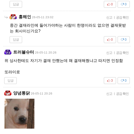
답글
0
0
홍해인
26-05-11 23:02
신고
|
공감 확인
중간 결재라인에 들어가야하는 사람이 한명이라도 없으면 결재못받
는 회사이신가요?
답글
0
0
트러블슈터
26-05-11 20:26
신고
|
공감 확인
위 상사한테도 자기가 결재 안했는데 왜 결재해줬냐고 따지면 인정함
또라이로
답글
3
0
양념통닭
26-05-11 20:26
신고
|
공감 확인