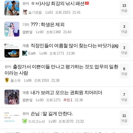
ㅎㅂ)사상 최강의 낚시 패션
유머
13
댓글
슬기로움
Lv.92
조회 2325
21:41
??? : 학생은 제외
기타
3
댓글
꿻뻵뗗
Lv.90
조회 1369
21:40
직장인들이 여름철 많이 찾는다는 바닷가.jpg
계층
3
댓글
Earth
Lv.96
조회 1771
21:39
출장가서 이쁜이들 만나고 평가하는 것도 업무의 일환
유머
6
이라는 사람
댓글
풀소유
Lv.86
조회 1553
21:38
내가 보려고 모으는 권희원 치어리더
계층
7
댓글
꿻뻵뗗
Lv.90
조회 1271
추천 1
21:36
손님 : 말 길게 안한다.
유머
11
댓글
드라고노브
Lv.90
조회 2070
21:32