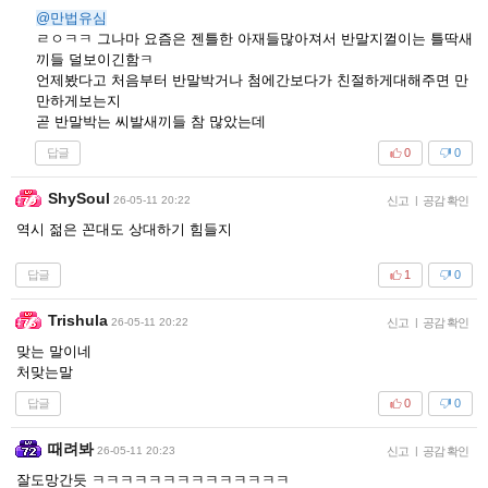
@만법유심
ㄹㅇㅋㅋ 그나마 요즘은 젠틀한 아재들많아져서 반말지껄이는 틀딱새
끼들 덜보이긴함ㅋ
언제봤다고 처음부터 반말박거나 첨에간보다가 친절하게대해주면 만
만하게보는지
곧 반말박는 씨발새끼들 참 많았는데
답글
0
0
ShySoul
26-05-11 20:22
신고
|
공감 확인
역시 젊은 꼰대도 상대하기 힘들지
답글
1
0
Trishula
26-05-11 20:22
신고
|
공감 확인
맞는 말이네
처맞는말
답글
0
0
때려봐
26-05-11 20:23
신고
|
공감 확인
잘도망간듯 ㅋㅋㅋㅋㅋㅋㅋㅋㅋㅋㅋㅋㅋㅋ