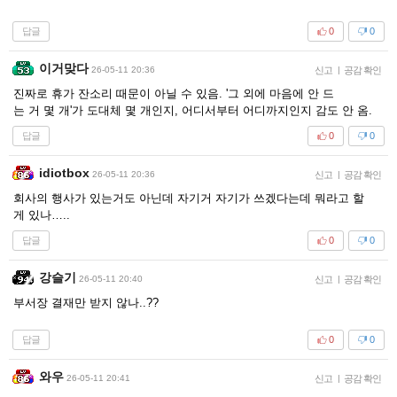
답글
0
0
이거맞다
26-05-11 20:36
신고
|
공감 확인
진짜로 휴가 잔소리 때문이 아닐 수 있음. '그 외에 마음에 안 드
는 거 몇 개'가 도대체 몇 개인지, 어디서부터 어디까지인지 감도 안 옴.
답글
0
0
idiotbox
26-05-11 20:36
신고
|
공감 확인
회사의 행사가 있는거도 아닌데 자기거 자기가 쓰겠다는데 뭐라고 할
게 있나…..
답글
0
0
강슬기
26-05-11 20:40
신고
|
공감 확인
부서장 결재만 받지 않나..??
답글
0
0
와우
26-05-11 20:41
신고
|
공감 확인