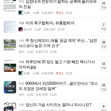
심장내과 전문의가 말하는 공복에 올리브유
지식
11
의 진실
댓글
Earth
Lv.96
조회 2021
추천 2
21:32
이게 축구협회야...유흥협회야
계층
7
댓글
옆사마
Lv.87
조회 1157
21:32
中 창신메모리, 애플 '공급 계약' 무산…"삼전
이슈
24
닉스보다 높은 가격 요구"
댓글
균터
Lv.42
조회 1713
21:28
하루만에 20 정도 벌고 기분 째진 택시기사
계층
11
아저씨.jpg
댓글
Earth
Lv.96
조회 2340
추천 1
21:26
6000에서 1만2000까지?…골드만삭스 “코스
이슈
23
피 조정은 강세장 일부”
댓글
균터
Lv.42
조회 1455
21:25
당신의 가슴 사이즈는 얼마나 되시나요?
기타
9
댓글
사람아니야
Lv.63
조회 2017
21:19