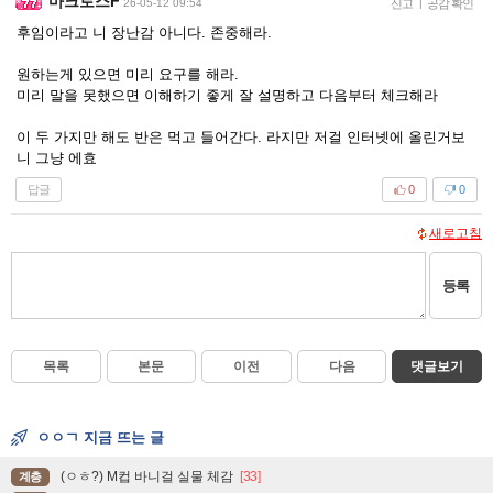
마크로스F
26-05-12 09:54
신고
|
공감 확인
후임이라고 니 장난감 아니다. 존중해라.
원하는게 있으면 미리 요구를 해라.
미리 말을 못했으면 이해하기 좋게 잘 설명하고 다음부터 체크해라
이 두 가지만 해도 반은 먹고 들어간다. 라지만 저걸 인터넷에 올린거보
니 그냥 에효
답글
0
0
새로고침
등록
목록
본문
이전
다음
댓글보기
ㅇㅇㄱ 지금 뜨는 글
(ㅇㅎ?) M컵 바니걸 실물 체감
[33]
계층