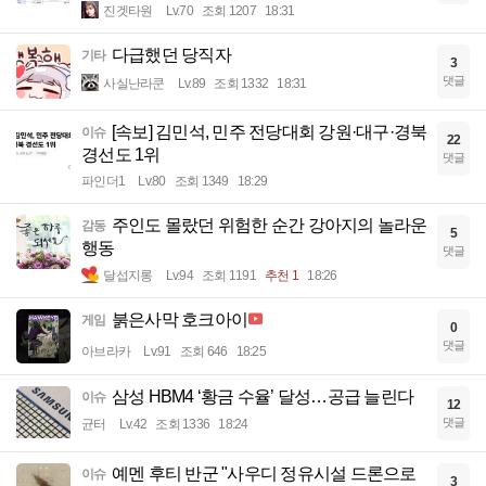
진겟타원
Lv.70
조회 1207
18:31
다급했던 당직자
기타
3
댓글
사실난라쿤
Lv.89
조회 1332
18:31
[속보] 김민석, 민주 전당대회 강원·대구·경북
이슈
22
경선도 1위
댓글
파인더1
Lv.80
조회 1349
18:29
주인도 몰랐던 위험한 순간 강아지의 놀라운
감동
5
행동
댓글
달섭지롱
Lv.94
조회 1191
추천 1
18:26
붉은사막 호크아이
게임
0
댓글
아브라카
Lv.91
조회 646
18:25
삼성 HBM4 ‘황금 수율’ 달성…공급 늘린다
이슈
12
댓글
균터
Lv.42
조회 1336
18:24
예멘 후티 반군 "사우디 정유시설 드론으로
이슈
3