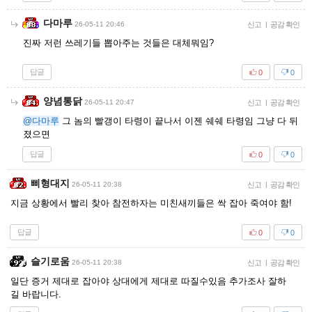
다마루
26-05-11 20:46
신고
|
공감 확인
진짜 저런 쓰레기들 뽑아주는 것들은 대체뭐임?
답글
0
0
양념통닭
26-05-11 20:47
신고
|
공감 확인
@다마루
그 놈의 빨갱이 타령이 끝나서 이젠 쉐쉐 타령임 그냥 다 뒤
졌으면
답글
0
0
삐형대지
26-05-11 20:38
신고
|
공감 확인
지금 상황에서 빨리 찾아 참전하자는 미친새끼들은 싹 잡아 죽여야 함!
답글
0
0
슬기로움
26-05-11 20:38
신고
|
공감 확인
일단 증거 제대로 잡아야 상대에게 제대로 따질수있음 추가조사 잘하
길 바랍니다.