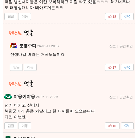
국짐 병신새끼들은 이란 보복하라고 지랄 싸고 있음ㅋㅋㅋ 왜? 너무나
도 태평성대니까 배아프거든ㅋㅋ
답글
이동
18
0
분홍주디
26-05-11 20:37
신고
|
공감 확인
전쟁나길 바라는 매국노들이죠
답글
이동
17
0
야옹이야옹
26-05-11 20:35
신고
|
공감 확인
선거 이기고 싶어서
북한군에게 총좀 쏴달라고 한 새끼들이 있었습니다
과연 이번엔...
답글
이동
10
0