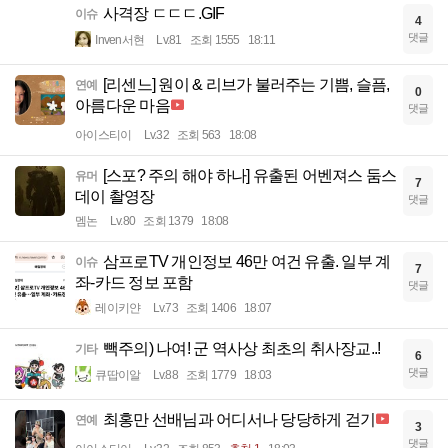
사격장 ㄷㄷㄷ.GIF
이슈
4
댓글
Inven서현
Lv.81
조회 1555
18:11
[리센느] 원이 & 리브가 불러주는 기쁨, 슬픔,
연예
0
아름다운 마음
댓글
아이스티이
Lv.32
조회 563
18:08
[스포? 주의 해야 하나] 유출된 어벤져스 둠스
유머
7
데이 촬영장
댓글
멤논
Lv.80
조회 1379
18:08
삼프로TV 개인정보 46만 여건 유출. 일부 계
이슈
7
좌-카드 정보 포함
댓글
레이키얀
Lv.73
조회 1406
18:07
빽주의) 나여! 군 역사상 최초의 취사장교..!
기타
6
댓글
큐땁이알
Lv.88
조회 1779
18:03
최홍만 선배님과 어디서나 당당하게 걷기
연예
3
댓글