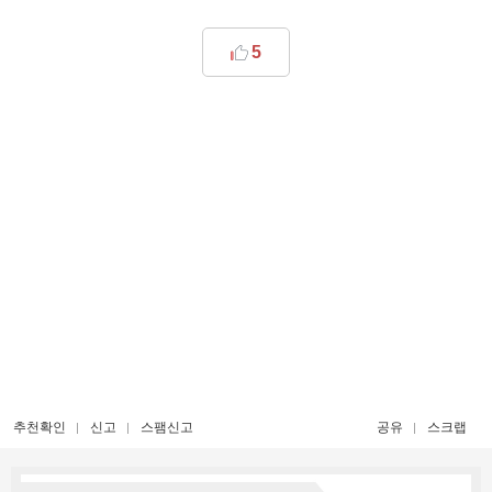
5
추천확인
신고
스팸신고
공유
스크랩