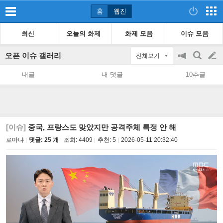
홈
웹진
최신
오늘의 화제
화제 모음
이슈 모음
오픈 이슈 갤러리
전체보기
공
검
글
지
색
내글
내 댓글
10추글
on/off
쓰
기
[이슈]
중국, 프랑스도 맞았지만 공격주체 특정 안 해
로마냐
댓글: 25 개
조회:
4409
추천:
5
2026-05-11 20:32:40