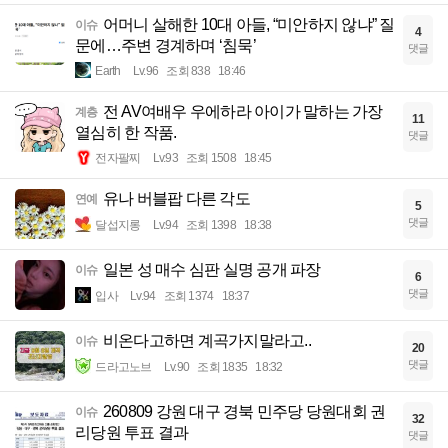
어머니 살해한 10대 아들, “미안하지 않냐” 질
이슈
4
문에…주변 경계하며 ‘침묵’
댓글
Earth
Lv.96
조회 838
18:46
전 AV여배우 우에하라 아이가 말하는 가장
계층
11
열심히 한 작품.
댓글
전자팔찌
Lv.93
조회 1508
18:45
유나 버블팝 다른 각도
연예
5
댓글
달섭지롱
Lv.94
조회 1398
18:38
일본 성 매수 심판 실명 공개 파장
이슈
6
댓글
입사
Lv.94
조회 1374
18:37
비온다고하면 계곡가지말라고..
이슈
20
댓글
드라고노브
Lv.90
조회 1835
18:32
260809 강원 대구 경북 민주당 당원대회 권
이슈
32
리당원 투표 결과
댓글