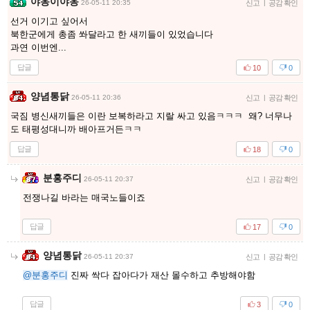
야옹이야옹
26-05-11 20:35
신고
|
공감 확인
선거 이기고 싶어서
북한군에게 총좀 쏴달라고 한 새끼들이 있었습니다
과연 이번엔...
답글
10
0
양념통닭
26-05-11 20:36
신고
|
공감 확인
국짐 병신새끼들은 이란 보복하라고 지랄 싸고 있음ㅋㅋㅋ 왜? 너무나
도 태평성대니까 배아프거든ㅋㅋ
답글
18
0
분홍주디
26-05-11 20:37
신고
|
공감 확인
전쟁나길 바라는 매국노들이죠
답글
17
0
양념통닭
26-05-11 20:37
신고
|
공감 확인
@분홍주디
진짜 싹다 잡아다가 재산 몰수하고 추방해야함
답글
3
0