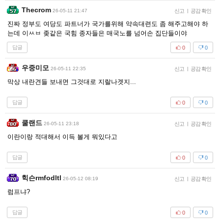
Thecrom
26-05-11 21:47
신고
|
공감 확인
진짜 정부도 여당도 파트너가 국가를위해 약속대련도 좀 해주고해야 하
는데 이ㅆㅂ 좆같은 국힘 종자들은 매국노를 넘어손 집단들이야
답글
0
0
우중미모
26-05-11 22:35
신고
|
공감 확인
막상 내란견들 보내면 그것대로 지랄나겟지...
답글
0
0
쿨랜드
26-05-11 23:18
신고
|
공감 확인
이란이랑 적대해서 이득 볼게 뭐있다고
답글
0
0
힉슨rmfodltl
26-05-12 08:19
신고
|
공감 확인
럼프냐?
답글
0
0