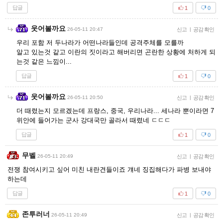
답글
1
0
웃어볼까요
26-05-11 20:47
신고
|
공감 확인
우리 포함 저 두나라가 어떤나라들인데 공격주체를 모를까
알고 있는것 같고 이란의 짓이라고 해버리면 곤란한 상황에 처하게 되
는것 같은 느낌이...
답글
1
0
웃어볼까요
26-05-11 20:50
신고
|
공감 확인
더 때렸는지 모르겠는데 프랑스, 중국, 우리나라... 세나라 뿐이라면 7
위안에 들어가는 군사 강대국만 골라서 때렸네 ㄷㄷㄷ
답글
1
0
무벨
26-05-11 20:49
신고
|
공감 확인
전쟁 참여시키고 싶어 미친 내란견들이죠 걔네 징집해다가 파병 보내야
하는데
답글
1
0
존투러너
26-05-11 20:49
신고
|
공감 확인