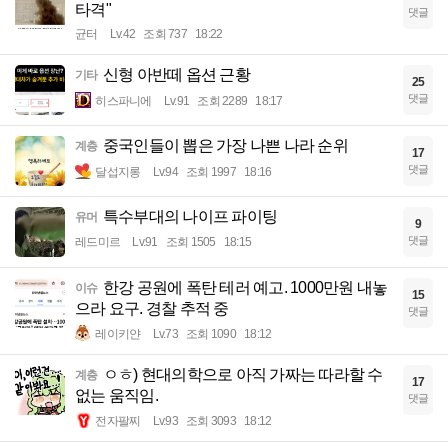
타격"
댓글
균터
Lv.42
조회 737
18:22
신형 아반떼 옵션 근황
기타
25
댓글
히스파니에
Lv.91
조회 2289
18:17
중국인들이 뽑은 가장 나쁜 나라 순위
계층
17
댓글
달섭지롱
Lv.94
조회 1997
18:16
특수부대의 나이프 파이팅
유머
9
댓글
레드미르
Lv.91
조회 1505
18:15
한강 공원에 폭탄 테러 예고. 1000만원 내놓
이슈
15
으라 요구. 경찰 추적 중
댓글
레이키얀
Lv.73
조회 1090
18:12
ㅇㅎ) 현대의학으로 아직 가짜는 따라할 수
계층
17
없는 움직임.
댓글
전자팔찌
Lv.93
조회 3093
18:12