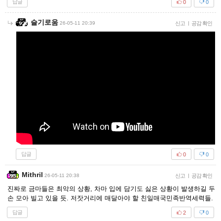
답글
0
0
슬기로움
26-05-11 20:39
신고
|
공감 확인
답글
0
0
Mithril
26-05-11 20:38
신고
|
공감 확인
진짜로 금마들은 최악의 상황, 차마 입에 담기도 싫은 상황이 발생하길 두
손 모아 빌고 있을 듯. 저잣거리에 매달아야 할 친일매국민족반역세력들.
답글
2
0