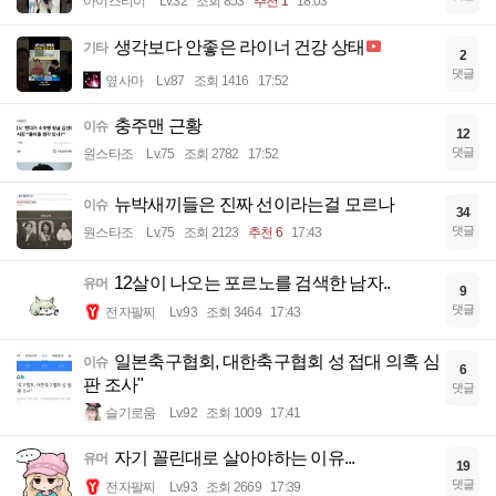
아이스티이
Lv.32
조회 853
추천 1
18:03
생각보다 안좋은 라이너 건강 상태
기타
2
댓글
옆사마
Lv.87
조회 1416
17:52
충주맨 근황
이슈
12
댓글
원스타조
Lv.75
조회 2782
17:52
뉴박새끼들은 진짜 선이라는걸 모르나
이슈
34
댓글
원스타조
Lv.75
조회 2123
추천 6
17:43
12살이 나오는 포르노를 검색한 남자..
유머
9
댓글
전자팔찌
Lv.93
조회 3464
17:43
일본축구협회, 대한축구협회 성 접대 의혹 심
이슈
6
판 조사"
댓글
슬기로움
Lv.92
조회 1009
17:41
자기 꼴린대로 살아야하는 이유...
유머
19
댓글
전자팔찌
Lv.93
조회 2669
17:39