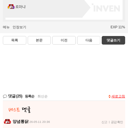
로마냐
메뉴
인장보기
EXP 11%
목록
본문
이전
다음
댓글쓰기
댓글
(25)
등록순
|
최신순
새로고침
양념통닭
26-05-11 20:36
신고
|
공감 확인