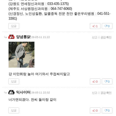
(강원도 연세정신과의원 : 033-435-1375)
(제주도 서상원정신과의원 : 064-747-6060)
(신경정신, 노인성질환, 알콜중독 전문 천안 좋은우리병원 : 041-551-
3391)
답글
1
0
양념통닭
26-05-11 21:22
신고
|
공감 확인
걍 이만희랑 놀아 여기와서 주접싸지말고
답글
0
0
익사이터
26-05-11 22:02
신고
|
공감 확인
너가면되겠다. 전씨 둘이랑 같이
답글
0
0