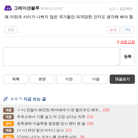
그레이션블루
26-05-12 13:57
신고
|
공감 확인
왜 이란과 사이가 나쁘지 않은 국가들만 피격당한 건지도 생각해 봐야 함.
답글
0
0
새로고침
등록
목록
본문
이전
다음
댓글보기
ㅇㅇㄱ 지금 뜨는 글
ㅇㅎ) 친딸이 롸끈한 AV여배우가 된 할리우드 배우...
[18]
계층
주유소에서 기름 넣고 차 고장 났다는 차주
[14]
계층
중학생때 미술학원 원장쌤 망사 팬티 본 썰
[19]
유머
(ㅎㅂ) 하얀 핑크 비키니 눈나
[17]
계층
12살이 나오는 포르노를 검색한 남자..
[9]
유머