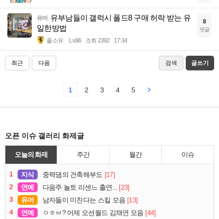
유부남들이 갤럭시 폴드8 구매 허락 받는 유
유머
8
일한방법
댓글
풀소유
Lv.86
조회 2392
17:34
최근
다음
검색
글쓰기
1
2
3
4
5
오픈 이슈 갤러리 화제글
오늘의 화제
주간
월간
이슈
1
지식
[17]
중력댐의 건축해부도
2
연예
[23]
다음주 놀토 리센느 출연...
3
유머
[13]
남자들이 미친다는 스킬 모음
4
연예
[44]
ㅇㅎㅂ? 어제 오션월드 김채연 모음