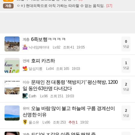
ㅇㅎ) 현대의학으로 아직 가짜는 따라할 수 없는 움직임.
[17]
계층
6족보행ㅋㅋㅋㅋ
계층
0
댓글
닉네임해야대
Lv.82
조회 41
19:05
호피 카즈하
연예
1
댓글
달섭지롱
Lv.94
조회 165
19:03
문재인 전 대통령 ‘책방지기’ 평산책방, 1200
이슈
2
일 동안 63만명 다녀갔다
댓글
Earth
Lv.96
조회 151
19:03
오늘 바람 많이 불고 하늘에 구름 경계선이
유머
2
선명한 이유
댓글
풀소유
Lv.86
조회 253
추천 1
19:02
드디어 ㅈ같은 이중 열돔 해체 중
계층