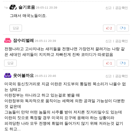
슬기로움
26-05-11 20:39
신고
|
공감 확인
그래서 매국노들이죠.
답글
2
0
잠수리벌레
26-05-11 20:39
신고
|
공감 확인
전쟁나라고 고사지내는 새끼들을 전쟁나면 가장먼저 끌려가는 나랑 같
은 세대인 새끼들이 지지하고 자빠진게 진짜 코미디가 따로없음
답글
1
0
웃어볼까요
26-05-11 20:46
신고
|
공감 확인
미국의 등신짓거리로 지금 이란은 지도부의 통일된 목소리가 나올수 없
는 상태고
이란정부는 아니라고 하고 있는걸로 봤을 때
이란정부와 독자적으로 움직이는 세력에 의한 공격일 가능성이 다분한
것 같은데
그놈들이 만약 어떤 놈들의 사주를 받아 저지른 짓거리일수도 있는데
이란의 짓으로 특정할 경우 미국의 요구에 응해야 하는 상황이라
피격당한 나라 모두 전쟁에 휘말려 들어가지 않기 위해 저러는것 같기
도 하고...