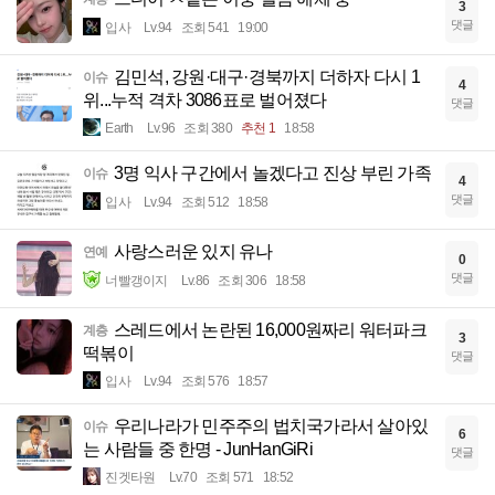
3
댓글
입사
Lv.94
조회 541
19:00
김민석, 강원·대구·경북까지 더하자 다시 1
이슈
4
위...누적 격차 3086표로 벌어졌다
댓글
Earth
Lv.96
조회 380
추천 1
18:58
3명 익사 구간에서 놀겠다고 진상 부린 가족
이슈
4
댓글
입사
Lv.94
조회 512
18:58
사랑스러운 있지 유나
연예
0
댓글
너빨갱이지
Lv.86
조회 306
18:58
스레드에서 논란된 16,000원짜리 워터파크
계층
3
떡볶이
댓글
입사
Lv.94
조회 576
18:57
우리나라가 민주주의 법치국가라서 살아있
이슈
6
는 사람들 중 한명 - JunHanGiRi
댓글
진겟타원
Lv.70
조회 571
18:52