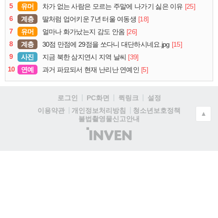
5
유머
[25]
차가 없는 사람은 모르는 주말에 나가기 싫은 이유
6
계층
[18]
딸처럼 업어키운 7년 터울 여동생
7
유머
[26]
얼마나 화가났는지 감도 안옴
8
계층
[15]
30점 만점에 29점을 쏘다니 대단하시네요.jpg
9
사진
[39]
지금 북한 삼지연시 지역 날씨
10
연예
[5]
과거 파묘되서 현재 난리난 연예인
로그인
PC화면
퀵링크
설정
청소년보호정책
이용약관
개인정보처리방침
▲
불법촬영물신고안내
(주)
인
벤