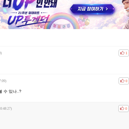
0)
공감
비공
1
7:09)
공감
비공
0
 수 있나..?
0:48:27)
공감
비공
0