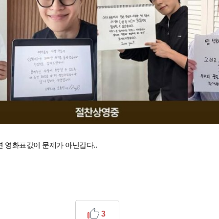
면 영화표값이 문제가 아닌갑다..
3