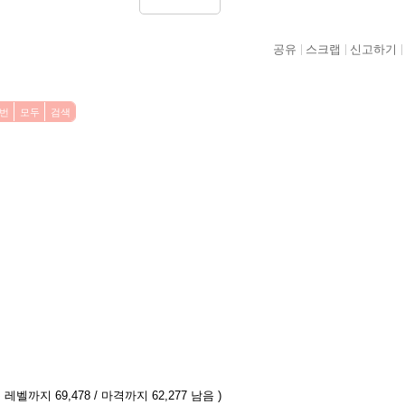
공유
스크랩
신고하기
0번
모두
검색
 레벨까지 69,478 / 마격까지 62,277 남음 )