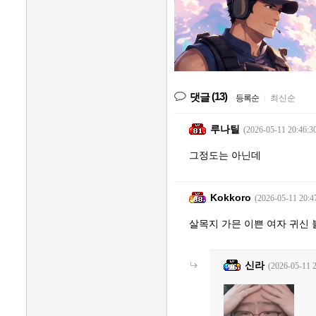
(13)
댓글
등록순
|
최신순
루나틸
(2026-05-11 20:46:3
그정도는 아닌데
Kokkoro
(2026-05-11 20:4
살목지 가믄 이쁜 여자 귀신 볼
신라
(2026-05-11 2