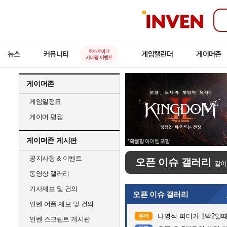
인
벤
로스트아크
뉴스
커뮤니티
게임캘린더
게이머존
기대평 이벤트
게이머존
게임일정표
게이머 평점
게이머존 게시판
공지사항 & 이벤트
오픈 이슈 갤러리
같이
동영상 갤러리
기사제보 및 건의
오픈 이슈 갤러리
인벤 어플 제보 및 건의
나영석 피디가 1박2일
유머
인벤 스크립트 게시판