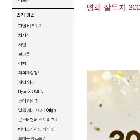
더보기
영화 살목지 30
인기 팟벤
팟벤 바로가기
치지직
차벤
걸그룹
여행
해외게임정보
게임 영상
HyperX OMEN
브이 라이징
일곱 개의 대죄: Origin
몬스터헌터 스토리즈3
바이오하자드 레퀴엠
드래곤 퀘스트7