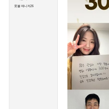
풋볼 매니저26