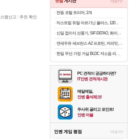
핫딜
게시판
더보기+
전동 코털 트리머, 2개
스팸신고
추천 확인
익스트림 듀얼 아르기닌 플러스, 120정, 1개
신일 접이식 선풍기, SIF-D07AO, 화이트, 1개
연세우유 세브란스 A2 프로틴, 커피맛, 190ml, 16개
한일 무선 가정 거실 BLDC 저소음 리모컨 듀오에어 써큘레이터
PC 견적이 궁금하다면?
IT인벤 견적게시판
매일매일,
인벤 출석체크!
주사위 굴리고 포인트!
인벤 마블
인벤 게임 평점
더보기+