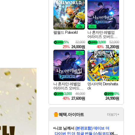
최대 90% 할인가를 만나보세요!
네이버혜택과 함께 만나보세요!
50%할인&추가 적립까지!
이니&베니 혜택까지!
네이버 혜택가와 함께 예약하세요!
할인&네이버혜택으로 만나보세요!
네이버페이 혜택과 만나보세요!
40주년 프로모션으로 만나보세요!
할인가에 만나보세요!
일부 에디션 상시 할인!
혜택으로 예약 판매 중
편안하게 충전하세요
팰월드 Palworld
나 혼자만 레벨업
어라이즈 오버드라
이브 디럭스 에디션
5%
32,000
3,000
52,000
Solo Leveling Arise
25%
24,000원
40%
31,200원
Overdrive Deluxe Edi
tion
나 혼자만 레벨업
덴샤어택 Denshatta
어라이즈 오버드라
ck
이브 Solo Leveling A
3,000
46,000
5%
rise
40%
27,600원
24,990원
혜택.아이마트
더보기+
니코
님께서
(본편포함) 데이브 더
다이버 인 더 정글 번들 (스팀코드)
에