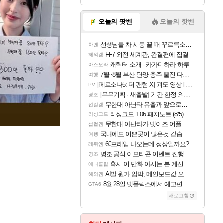
오늘의 팟벤
오늘의 핫벤
선생님들 차 시동 끌 때 꾸르륵소리나는데
차벤
FF7 외전 세계관, 완결편에 집결
해외겜
캐릭터 소개 - 카가미하라 하루
아스오라
7월~8월 부산-단양-충주-울진 다녀왔어요~
여행
[페르소나5: 더 팬텀 X] 괴도 영상 l 타카마키 안·댄싱 스타
PV
[무무기획 · 새출발] 기간 한정 의뢰 이벤트
명조
무한대 아난타 유출과 앞으로의 예상 (루머)
섭컬겜
리싱크드 1.06 패치노트 (8/5)
리싱크드
무한대 아난타가 넷이즈 어플 달력에 일정 등록
섭컬겜
국내에도 이쁜곳이 많은것 같습니다
여행
60프레임 나오는데 정상일까요?
레퀴엠
명조 공식 이모티콘 이벤트 진행해봤습니다! 참여부터 추첨까지????
명조
혹시 이 만화 아시는 분 계신가요
애니클립
AI발 원가 압박, 메인보드값 오르나
해외겜
8월 28일 넷플릭스에서 예고편 공개 예정
GTA6
새로고침