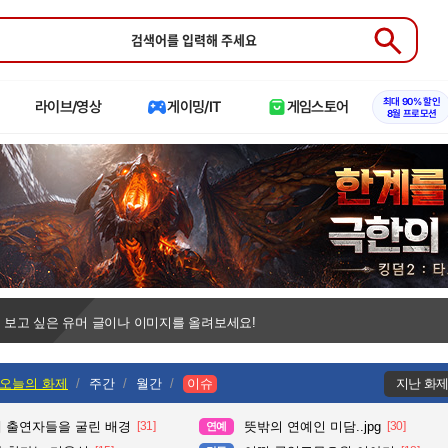
Submit
최대 90% 할인
라이브/영상
게이밍/IT
게임스토어
8월 프로모션
 보고 싶은 유머 글이나 이미지를 올려보세요!
오늘의 화제
주간
월간
이슈
지난 화
때 출연자들을 굴린 배경
[31]
뜻밖의 연예인 미담..jpg
[30]
연예