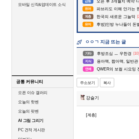
오픈 후 3개월치 예약 
감동
모바일 신작&업데이트 소식
파브리도 이해 안가는 
유머
한국의 새로운 그늘막
[
계층
후방)인방 누나들이 돈벌때
유머
ㅇㅇㄱ 지금 뜨는 글
후방조심 ㅡ 우한경
[10
기타
용아맥, 짭아맥, 일반관
지식
QWER의 보컬 시요밍 
연예
공통 커뮤니티
주소보기
복사
오픈 이슈 갤러리
강슬기
오늘의 핫벤
오늘의 팟벤
[계층]
AI 그림 그리기
PC 견적 게시판