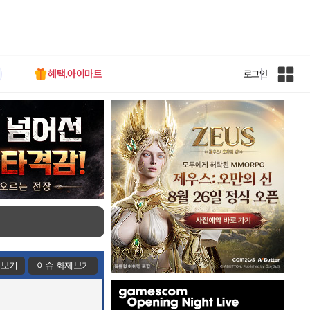
혜택.아이마트
로그인
인
벤
전
체
사
이
트
맵
제보기
이슈 화제보기
인
벤
배