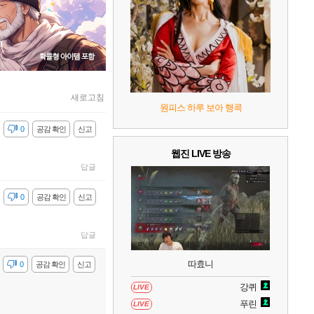
7
리듬 천국 미라클 스타즈
2
8
헤일로: 캠페인 이볼브드
2
9
캡틴 츠바사 2 월드 파이터즈
새로고침
원피스 하루 보아 행콕
10
레고 배트맨: 레거시 오브 더 다크 나이트
감
0
공감 확인
신고
웹진 LIVE 방송
답글
감
0
공감 확인
신고
답글
따효니
감
0
공감 확인
신고
강퀴
LIVE
푸린
LIVE