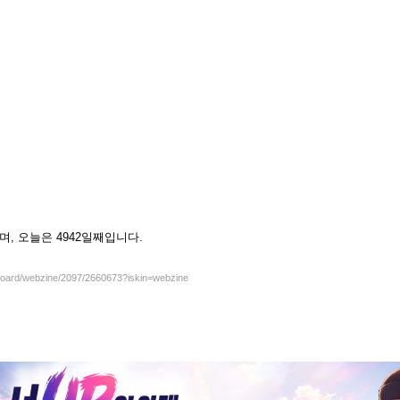
하셨으며, 오늘은 4942일째입니다.
/board/webzine/2097/2660673?iskin=webzine