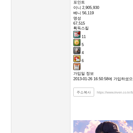
포인트
이니
2,905,930
베니
56,119
명성
67,515
획득스킬
11
5
4
6
가입일 정보
2013-01-26 16:50:58에 가입
주소복사
https://www.inven.co.kr