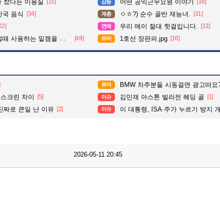
다 찼다는 미용실
[15]
어떤 공익근무요원 이야기
[18]
감동
한국 음식
[34]
ㅇㅎ?) 순수 골반 재능녀.
[31]
계층
22]
우리 메이 절대 핫걸입니다.
[13]
연예
 사용하는 밑캠을 알아보자
[49]
1호선 장판파.jpg
[16]
유머
]
BMW 차주분들 시동걸면 광고떠요
유머
 스크린 차이
[5]
김민재 아스톤 빌라전 헤딩 골
[1]
이슈
진짜로 큰일 난 이유
[2]
이 대통령, ISA·주가 누르기 방지 개편안 질타하며 “
이슈
2026-05-11 20:45