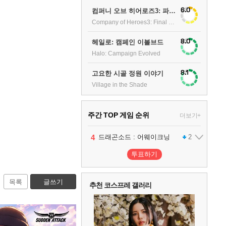
6.0
컴퍼니 오브 히어로즈3: 파이널 스탠드
Company of Heroes3: Final stand
8.0
헤일로: 캠페인 이볼브드
Halo: Campaign Evolved
8.1
고요한 시골 정원 이야기
Village in the Shade
주간 TOP 게임 순위
더보기+
1
2
3
4
팰월드
프로야구스피리츠2026
드래곤소드 : 어웨이크닝
어쌔신 크리드: 블랙 플래그 리싱크드
1
2
2
투표하기
5
블라인드 삼국
1
목록
글쓰기
추천 코스프레 갤러리
6
그랑블루 판타지 리링크 - 엔드리스 라그나로크
1