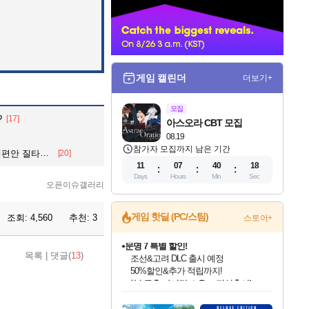
너
게임 캘린더
더보기+
모집
?
[17]
아스오라 CBT 모집
08.19
참가자 모집까지 남은 기간
전면 재검토” 지시
[20]
11
07
40
16
Days
Hours
Min
Sec
오픈이슈갤러리
게임 핫딜 (PC/스팀)
조회:
4,560
추천:
3
스토어+
마블 투혼 파이팅 소울즈 정식출시!
목록
|
댓글(
13
)
마블 히어로 총 출동&화려한 격투!
네이버 포인트 혜택까지!
인벤게임즈 8월 특별 할인!
드래곤소드: 어웨이크닝 입점!
문명 7 특별 할인!
귀무자: 검의 길 예약 판매 중!
비스트 오브 리인카네이션 정식 출시!
커세어 코브 출시 기념 할인!
더 렐릭 퍼스트 가디언 정식 출시
베데스다 40주년 기념 할인 중!
캡콤 프렌차이즈 할인 진행 중!
캡콤 일부 상품 상시 할인
스타워즈 은하계 레이서
로블록스 기프트 카드 공식 입점
인기 퍼블리셔 모음!
스팀으로 만나는 드래곤소드!
조선&고려 DLC 출시 예정
10% 할인과
게임프릭 신작 IP
해적'섬'을 발전시키자!
설화x하드코어 액션!
베데스다의 명작들을
몬헌, 바하 등 인기 IP를
몬헌 와일즈 & 드래곤즈 도그마2
인벤게임즈에서 10% 추가 적립
Robux를 가장 안전하고