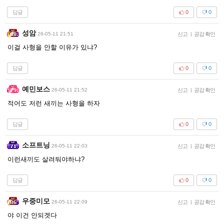
답글
0
0
성암
26-05-11 21:51
신고
|
공감 확인
이걸 사형을 안할 이유가 있냐?
답글
0
0
예민보스
26-05-11 21:52
신고
|
공감 확인
적어도 저런 새끼는 사형을 하자
답글
0
0
소프트닝
26-05-11 22:03
신고
|
공감 확인
이런새끼도 살려둬야하냐?
답글
0
0
우중미모
26-05-11 22:09
신고
|
공감 확인
야 이건 안되겟다