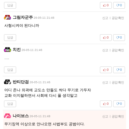
답글
0
0
그림자군주
26-05-11 21:46
신고
|
공감 확인
사형시켜야 된다니까
답글
0
0
치킨
26-05-11 21:46
신고
|
공감 확인
….
답글
0
0
반티단검
26-05-11 21:46
신고
|
공감 확인
어디 존나 외곽에 교도소 만들도 싹다 무기로 가두자
교화 이지랄하면서 사회에 다시 풀 생각말고
답글
0
0
나이브스
26-05-11 21:48
신고
|
공감 확인
무기징역 이상으로 안나오면 사법부도 공범이다.