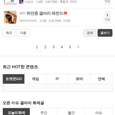
댓글
마검귀
Lv.83
조회 5361
추천 5
23:41
허언증 갤러리 레전드
유머
1
댓글
머머머머머며
Lv.38
조회 1984
23:38
최근
다음
검색
글쓰기
1
2
3
4
5
최근 HOT한 콘텐츠
포켓몬GO
게임
IT
유머
연예
오픈 이슈 갤러리 화제글
오늘의 화제
주간
월간
이슈