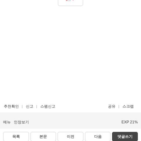
추천확인
신고
스팸신고
공유
스크랩
메뉴
인장보기
EXP 21%
목록
본문
이전
다음
댓글쓰기