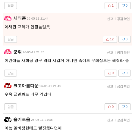
답글
1
0
시티즌
26-05-11 21:44
신고
|
공감 확인
이새낀 교화가 안될놈일듯
답글
12
0
군휘
26-05-11 21:45
신고
|
공감 확인
이런애들 사회랑 영구 격리 시킬거 아니면 죽여도 무죄정도은 해줘라 좀
답글
0
0
크고아름다운
26-05-11 21:45
신고
|
공감 확인
우욱 글만봐도 너무 역겹다
답글
0
0
슬기로움
26-05-11 21:46
신고
|
공감 확인
이놈 알바생한테도 뻘짓했다던데..