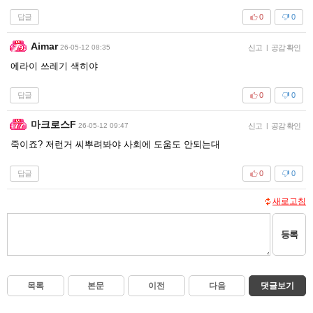
답글
0
0
Aimar
26-05-12 08:35
신고
|
공감 확인
에라이 쓰레기 색히야
답글
0
0
마크로스F
26-05-12 09:47
신고
|
공감 확인
죽이죠? 저런거 씨뿌려봐야 사회에 도움도 안되는대
답글
0
0
새로고침
등록
목록
본문
이전
다음
댓글보기