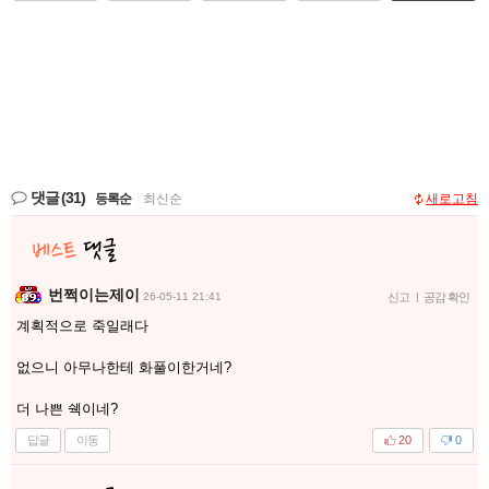
댓글
(31)
등록순
|
최신순
새로고침
번쩍이는제이
26-05-11 21:41
신고
|
공감 확인
계획적으로 죽일래다
없으니 아무나한테 화풀이한거네?
더 나쁜 쉑이네?
답글
이동
20
0