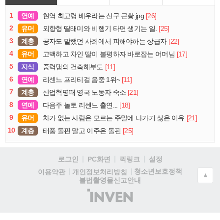
1
연예
[26]
현역 최고령 배우라는 신구 근황.jpg
2
유머
[25]
외향형 딸래미와 비행기 타면 생기는 일.
3
계층
[22]
공자도 말했던 사회에서 피해야하는 상급자
4
유머
[17]
고백하고 차인 딸이 불평하자 바로잡는 어머님
5
지식
[11]
중력댐의 건축해부도
6
연예
[11]
리센느 프리티걸 음중 1위~
7
계층
[21]
산업혁명때 영국 노동자 숙소
8
연예
[18]
다음주 놀토 리센느 출연...
9
유머
[21]
차가 없는 사람은 모르는 주말에 나가기 싫은 이유
10
계층
[25]
태풍 돌핀 말고 이주은 돌핀
로그인
PC화면
퀵링크
설정
청소년보호정책
이용약관
개인정보처리방침
▲
불법촬영물신고안내
(주)
인
벤