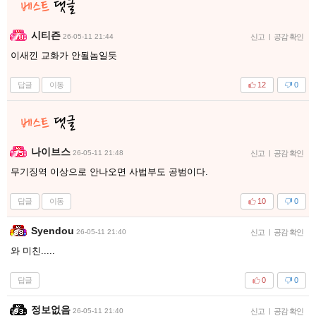
시티즌
26-05-11 21:44
신고
|
공감 확인
이새낀 교화가 안될놈일듯
답글
이동
12
0
나이브스
26-05-11 21:48
신고
|
공감 확인
무기징역 이상으로 안나오면 사법부도 공범이다.
답글
이동
10
0
Syendou
26-05-11 21:40
신고
|
공감 확인
와 미친.....
답글
0
0
정보없음
26-05-11 21:40
신고
|
공감 확인