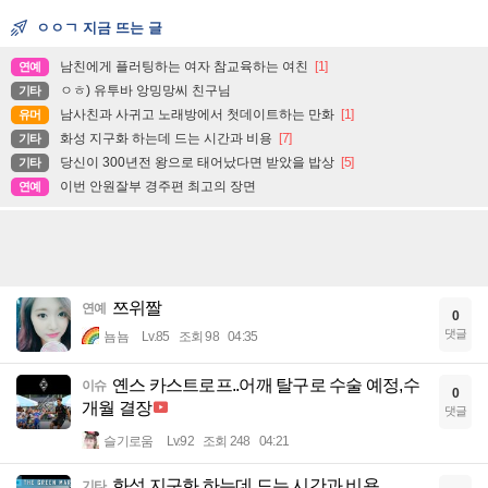
ㅇㅇㄱ 지금 뜨는 글
남친에게 플러팅하는 여자 참교육하는 여친
[1]
연예
ㅇㅎ) 유투바 앙밍망씨 친구님
기타
남사친과 사귀고 노래방에서 첫데이트하는 만화
[1]
유머
화성 지구화 하는데 드는 시간과 비용
[7]
기타
당신이 300년전 왕으로 태어났다면 받았을 밥상
[5]
기타
이번 안원잘부 경주편 최고의 장면
연예
쯔위짤
연예
0
댓글
뇸뇸
Lv.85
조회 98
04:35
옌스 카스트로프..어깨 탈구로 수술 예정,수
이슈
0
개월 결장
댓글
슬기로움
Lv.92
조회 248
04:21
화성 지구화 하는데 드는 시간과 비용
기타