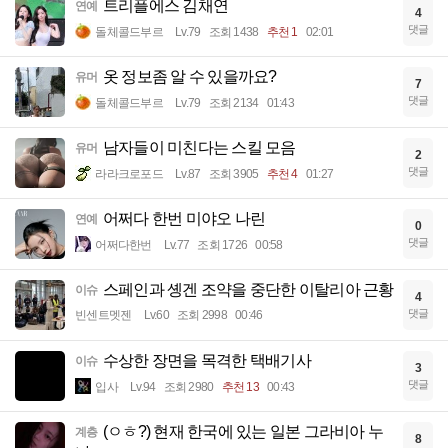
트리플에스 김채연
연예
4
댓글
돌체콜드부르
Lv.79
조회 1438
추천 1
02:01
옷 정보좀 알 수 있을까요?
유머
7
댓글
돌체콜드부르
Lv.79
조회 2134
01:43
남자들이 미친다는 스킬 모음
유머
2
댓글
라라크로포드
Lv.87
조회 3905
추천 4
01:27
어쩌다 한번 미야오 나린
연예
0
댓글
어쩌다한번
Lv.77
조회 1726
00:58
스페인과 솅겐 조약을 중단한 이탈리아 근황
이슈
4
댓글
빈센트멧젠
Lv.60
조회 2998
00:46
수상한 장면을 목격한 택배기사
이슈
3
댓글
입사
Lv.94
조회 2980
추천 13
00:43
(ㅇㅎ?) 현재 한국에 있는 일본 그라비아 누
계층
8