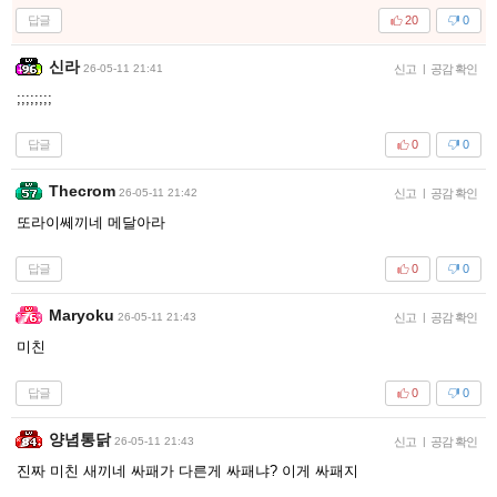
답글
20
0
신라
26-05-11 21:41
신고
|
공감 확인
;;;;;;;;
답글
0
0
Thecrom
26-05-11 21:42
신고
|
공감 확인
또라이쎄끼네 메달아라
답글
0
0
Maryoku
26-05-11 21:43
신고
|
공감 확인
미친
답글
0
0
양념통닭
26-05-11 21:43
신고
|
공감 확인
진짜 미친 새끼네 싸패가 다른게 싸패냐? 이게 싸패지