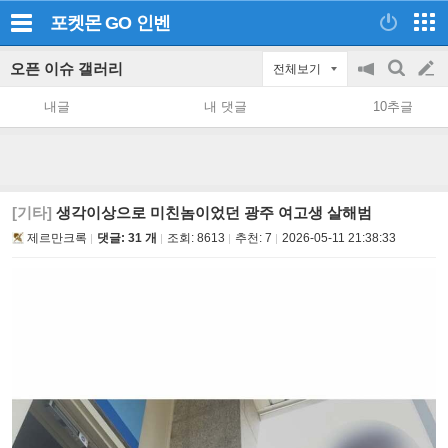
포켓몬 GO
인벤
오픈 이슈 갤러리
전체보기
공
검
글
지
색
내글
내 댓글
10추글
on/off
쓰
기
[기타]
생각이상으로 미친놈이었던 광주 여고생 살해범
제르만크록
댓글: 31 개
조회:
8613
추천:
7
2026-05-11 21:38:33