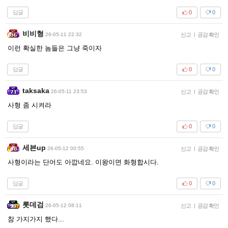
답글
0
0
비비형
26-05-11 22:32
신고
|
공감 확인
이런 확실한 놈들은 그냥 죽이자
답글
0
0
taksaka
26-05-11 23:53
신고
|
공감 확인
사형 좀 시켜라
답글
0
0
세븐up
26-05-12 00:55
신고
|
공감 확인
사형이라는 단어도 아깝네요. 이왕이면 화형합시다.
답글
0
0
롯데검
26-05-12 08:11
신고
|
공감 확인
참 가지가지 했다...