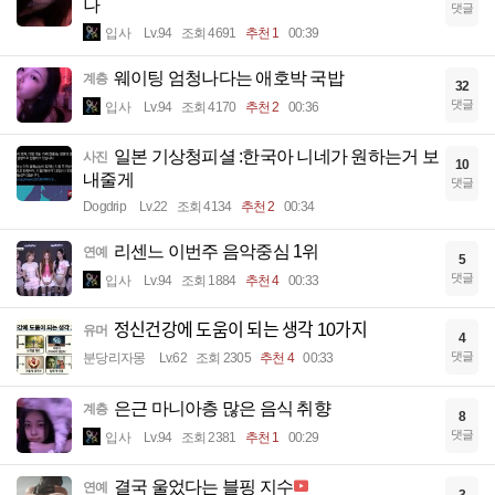
나
댓글
입사
Lv.94
조회 4691
추천 1
00:39
웨이팅 엄청나다는 애호박 국밥
계층
32
댓글
입사
Lv.94
조회 4170
추천 2
00:36
일본 기상청피셜 :한국아 니네가 원하는거 보
사진
10
내줄게
댓글
Dogdrip
Lv.22
조회 4134
추천 2
00:34
리센느 이번주 음악중심 1위
연예
5
댓글
입사
Lv.94
조회 1884
추천 4
00:33
정신건강에 도움이 되는 생각 10가지
유머
4
댓글
분당리자몽
Lv.62
조회 2305
추천 4
00:33
은근 마니아층 많은 음식 취향
계층
8
댓글
입사
Lv.94
조회 2381
추천 1
00:29
결국 울었다는 블핑 지수
연예
3