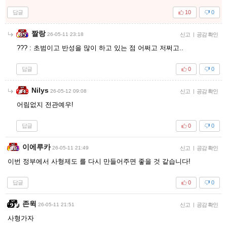
답글
10
0
짤랑
26-05-11 23:18
신고
|
공감 확인
??? : 초범이고 반성을 많이 하고 있는 점 어쩌고 저쩌고..
답글
0
0
Nilys
26-05-12 09:08
신고
|
공감 확인
어림없지 전관예우!
답글
0
0
이에루카
26-05-11 21:49
신고
|
공감 확인
이번 정부에서 사형제도 를 다시 만들어주면 좋을 것 같습니다!
답글
0
0
존윅
26-05-11 21:51
신고
|
공감 확인
사형가자