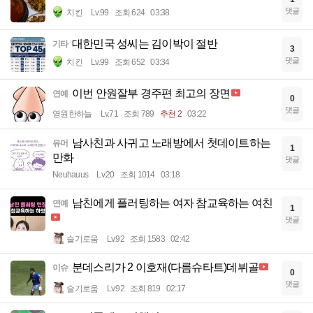
댓글
치킨
Lv.99
조회 624
03:38
대한민국 성씨는 김이박이 절반
기타
3
댓글
치킨
Lv.99
조회 652
03:34
이번 안원잘부 경주편 최고의 장면
연예
0
댓글
영원한하늘
Lv.71
조회 789
추천 2
03:22
남사친과 사귀고 노래방에서 첫데이트하는
유머
1
만화
댓글
Neuhauus
Lv.20
조회 1014
03:18
남친에게 플러팅하는 여자 참교육하는 여친
연예
1
댓글
슬기로움
Lv.92
조회 1583
02:42
분데스리가 2 이호재(다름슈타트)데뷔골
이슈
0
댓글
슬기로움
Lv.92
조회 819
02:17