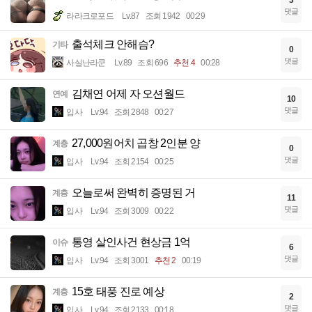
댓글
라라크로포드
Lv.87
조회 1942
00:29
출석체크 안해슴?
기타
0
댓글
사실난라쿤
Lv.89
조회 696
추천 4
00:28
김채연 어제 자 오션월드
연예
10
댓글
입사
Lv.94
조회 2848
00:27
27,000원어치 곱창 2인분 양
계층
0
댓글
입사
Lv.94
조회 2154
00:25
오늘로써 완벽히 증명된 거
계층
11
댓글
입사
Lv.94
조회 3009
00:22
통영 살인사건 현상금 1억
이슈
6
댓글
입사
Lv.94
조회 3001
추천 2
00:19
15호 태풍 진로 예상
계층
2
댓글
입사
Lv.94
조회 2133
00:18