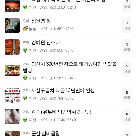
7
댓글
치킨
Lv.99
조회 1000
03:48
장원영 짤
연예
1
댓글
뇸뇸
Lv.85
조회 661
03:48
강혜원 인스타
연예
1
댓글
치킨
Lv.99
조회 605
03:45
당신이 300년전 왕으로 태어났다면 받았을
기타
5
밥상
댓글
치킨
Lv.99
조회 967
03:42
사설구급차 요금 13년만에 인상
기타
0
댓글
치킨
Lv.99
조회 784
03:42
ㅇㅎ) 유투바 앙밍망씨 친구님
기타
0
댓글
치킨
Lv.99
조회 1144
03:40
군산 갈비곱창
기타
1