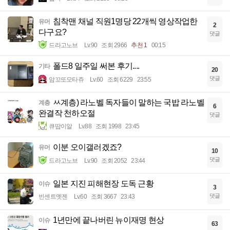
침착맨 채널 직원1명당 22개씩 영상작업한
유머
2
다구요?
댓글
드라고노브
Lv.90
조회 2966
추천 1
00:15
폴드8 일주일 써본 후기....
기타
20
댓글
암꼬또모타쥬
Lv.60
조회 6229
23:55
ㅆ계층) 라노벨 독자들이 말하는 국밥 라노벨
계층
6
완결작 천하오절
댓글
큐땁이알
Lv.88
조회 1998
23:45
이분 오이갤러겠죠?
유머
10
댓글
드라고노브
Lv.90
조회 2052
23:44
일본 지진 피해현장 도독 근황
이슈
3
댓글
빈센트멧젠
Lv.60
조회 3667
23:43
1년만에 끝나버린 뉴이재명 현상
이슈
63