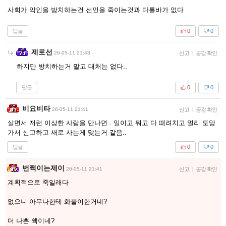
사회가 악인을 방치하는건 선인을 죽이는것과 다를바가 없다
답글
0
0
제로선
26-05-11 21:43
신고
|
공감 확인
하지만 방치하는거 말고 대처는 없다..
답글
0
0
비요비타
26-05-11 21:41
신고
|
공감 확인
살면서 저런 이상한 사람을 만나면.. 일이고 뭐고 다 때려치고 멀리 도망
가서 신고하고 새로 사는게 맞는거 같음..
답글
0
0
번쩍이는제이
26-05-11 21:41
신고
|
공감 확인
계획적으로 죽일래다
없으니 아무나한테 화풀이한거네?
더 나쁜 쉑이네?