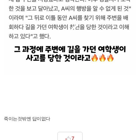
죽이는것밖엔 답이없다
7