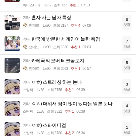
아이스티이
Lv.32
조회 737
추천 1
07:10
혼자 사는 남자 특징
기타
8
댓글
언데드
Lv.90
조회 2187
추천 4
07:06
한국에 방문한 세계인이 놀란 폭염
기타
7
댓글
언데드
Lv.90
조회 1820
추천 1
07:03
카레국의 오버 테크놀로지
기타
5
댓글
언데드
Lv.90
조회 2093
추천 1
06:57
ㅇㅎ) 스트레칭 하는 눈나
기타
3
댓글
스팀팩
Lv.88
조회 2758
추천 1
06:39
ㅇㅎ) 더워서 땀이 많이 났다는 일본 눈나
기타
4
댓글
스팀팩
Lv.88
조회 3322
추천 1
06:38
ㅇㅎ) 스파이더걸
기타
1
댓글
스팀팩
Lv.88
조회 2780
추천 2
06:34