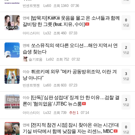
빈센트멧젠
Lv.60
조회 1340
07:36
[밥묵자] KiiiKiii 웃음을 몰고 온 소녀들과 함께
연예
0
갈비탕 한 그릇 (feat. 지유, 수이)
댓글
아이스티이
Lv.32
조회 460
07:33
쏘스뮤직의 색다른 오디션…해안 지역서 연
연예
2
습생 찾는다
댓글
슬기로움
Lv.92
조회 752
07:32
튀르키예 외무 "메카 공동방위조약, 이란 겨
이슈
3
냥 아니다"
댓글
빈센트멧젠
Lv.60
조회 603
07:23
[단독] '심판 성접대' 징계 안 한 이유…검찰 결
이슈
3
론이 '혐의없음' / JTBC 뉴스룸
댓글
아이스티이
Lv.32
조회 739
추천 1
07:14
[전지적 참견 시점] 잠시 찾아온 쉬는 시간! 대
연예
0
기실 바닥에서 함께 낮잠을 자는 리센느, MBC
댓글