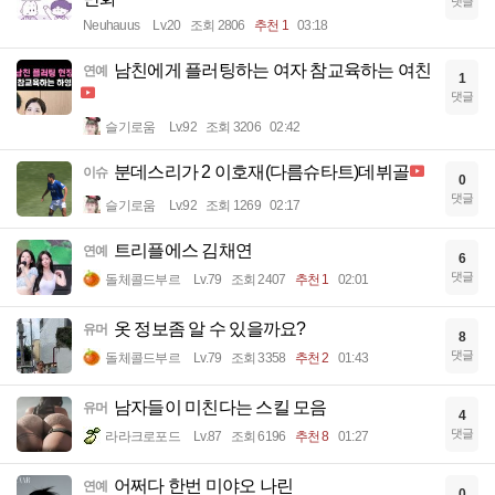
댓글
Neuhauus
Lv.20
조회 2806
추천 1
03:18
남친에게 플러팅하는 여자 참교육하는 여친
연예
1
댓글
슬기로움
Lv.92
조회 3206
02:42
분데스리가 2 이호재(다름슈타트)데뷔골
이슈
0
댓글
슬기로움
Lv.92
조회 1269
02:17
트리플에스 김채연
연예
6
댓글
돌체콜드부르
Lv.79
조회 2407
추천 1
02:01
옷 정보좀 알 수 있을까요?
유머
8
댓글
돌체콜드부르
Lv.79
조회 3358
추천 2
01:43
남자들이 미친다는 스킬 모음
유머
4
댓글
라라크로포드
Lv.87
조회 6196
추천 8
01:27
어쩌다 한번 미야오 나린
연예
0