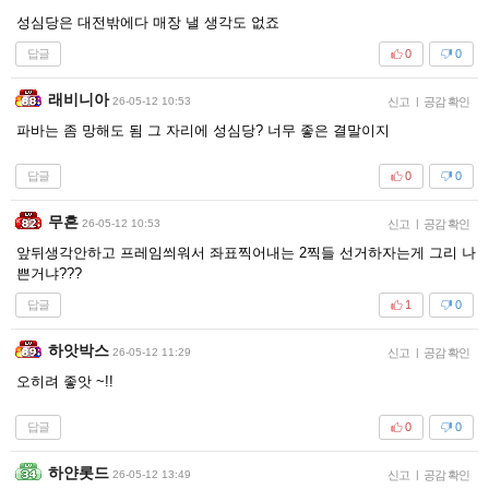
성심당은 대전밖에다 매장 낼 생각도 없죠
답글
0
0
래비니아
26-05-12 10:53
신고
|
공감 확인
파바는 좀 망해도 됨 그 자리에 성심당? 너무 좋은 결말이지
답글
0
0
무흔
26-05-12 10:53
신고
|
공감 확인
앞뒤생각안하고 프레임씌워서 좌표찍어내는 2찍들 선거하자는게 그리 나
쁜거냐???
답글
1
0
하앗박스
26-05-12 11:29
신고
|
공감 확인
오히려 좋앗 ~!!
답글
0
0
하얀롯드
26-05-12 13:49
신고
|
공감 확인