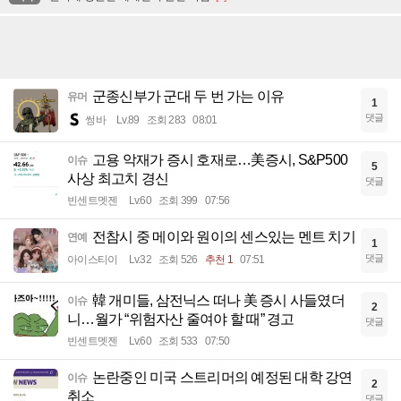
군종신부가 군대 두 번 가는 이유
유머
1
댓글
썽바
Lv.89
조회 283
08:01
고용 악재가 증시 호재로…美증시, S&P500
이슈
5
사상 최고치 경신
댓글
빈센트멧젠
Lv.60
조회 399
07:56
전참시 중 메이와 원이의 센스있는 멘트 치기
연예
1
댓글
아이스티이
Lv.32
조회 526
추천 1
07:51
韓 개미들, 삼전닉스 떠나 美 증시 사들였더
이슈
2
니…월가 “위험자산 줄여야 할 때” 경고
댓글
빈센트멧젠
Lv.60
조회 533
07:50
논란중인 미국 스트리머의 예정된 대학 강연
이슈
2
취소
댓글