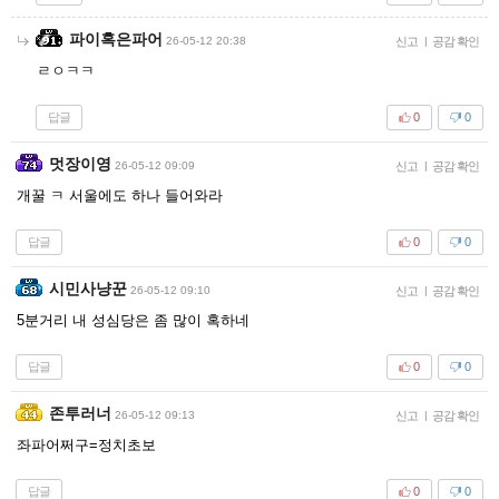
파이혹은파어
26-05-12 20:38
신고
|
공감 확인
ㄹㅇㅋㅋ
답글
0
0
멋장이영
26-05-12 09:09
신고
|
공감 확인
개꿀 ㅋ 서울에도 하나 들어와라
답글
0
0
시민사냥꾼
26-05-12 09:10
신고
|
공감 확인
5분거리 내 성심당은 좀 많이 혹하네
답글
0
0
존투러너
26-05-12 09:13
신고
|
공감 확인
좌파어쩌구=정치초보
답글
0
0