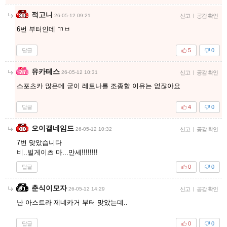
적고니
26-05-12 09:21
신고
|
공감 확인
6번 부터인데 ㄲㅂ
답글
5
0
유카테스
26-05-12 10:31
신고
|
공감 확인
스포츠카 많은데 굳이 레토나를 조종할 이유는 없잖아요
답글
4
0
오이갤네임드
26-05-12 10:32
신고
|
공감 확인
7번 맞았습니다
비..빌게이츠 마...만세!!!!!!!!
답글
0
0
춘식이모자
26-05-12 14:29
신고
|
공감 확인
난 아스트라 제네카거 부터 맞았는데..
답글
0
0