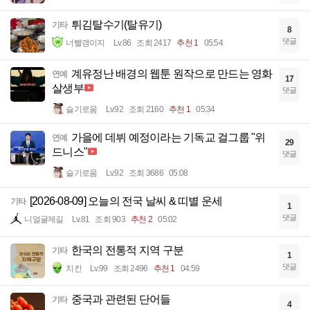
튀김탈수기(탈유기)
기타
8
댓글
너빨갱이지
Lv.86
조회 2417
추천 1
05:54
계유정난 배경의 웹툰 원작으로 만드는 영화
연예
17
살생부
댓글
슬기로움
Lv.92
조회 2160
추천 1
05:34
가을에 데뷔 예정이라는 기독교 걸그룹 "위
연예
29
드니스"
댓글
슬기로움
Lv.92
조회 3686
05:08
[2026-08-09] 오늘의 전국 날씨 & 띠별 운세
기타
1
댓글
니얼굴제길
Lv.81
조회 903
추천 2
05:02
한국의 전통적 지역 구분
기타
1
댓글
치킨
Lv.99
조회 2496
추천 1
04:59
중국과 관련된 단어들
기타
4