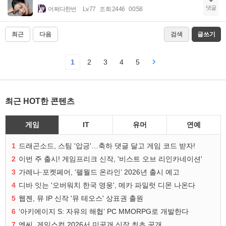
댓글
어쩌다한번
Lv.77
조회 2446
00:58
최근
다음
검색
글쓰기
1
2
3
4
5
최근 HOT한 콘텐츠
게임
IT
유머
연예
1
드래곤소드, 스팀 '압긍'…축하 댓글 달고 게임 코드 받자!
2
이번 주 출시! 게임프리크 신작, '비스트 오브 리인카네이션'
3
가레나·포켓페어, ‘팰월드 온라인’ 2026년 출시 예고
4
디바 잇는 '오버워치 한국 영웅', 메카 파일럿 디몬 나온다
5
웹젠, 뮤 IP 신작 '뮤 테오스' 상표권 출원
6
‘아키에이지 S: 자유의 해협’ PC MMORPG로 개발한다
7
엔씨, 게임스컴 2026서 미공개 신작 최초 공개