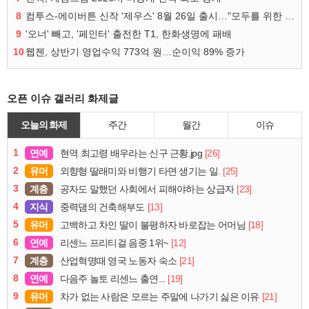
8
컴투스-에이버튼 신작 '제우스' 8월 26일 출시…"모두를 위한 경쟁"
9
'오너' 빼고, '페인터' 출전한 T1, 한화생명에 패배
10
웹젠, 상반기 영업수익 773억 원…순이익 89% 증가
오픈 이슈 갤러리 화제글
오늘의 화제
주간
월간
이슈
1
연예
[26]
현역 최고령 배우라는 신구 근황.jpg
2
유머
[25]
외향형 딸래미와 비행기 타면 생기는 일.
3
계층
[23]
공자도 말했던 사회에서 피해야하는 상급자
4
지식
[13]
중력댐의 건축해부도
5
유머
[18]
고백하고 차인 딸이 불평하자 바로잡는 어머님
6
연예
[12]
리센느 프리티걸 음중 1위~
7
계층
[21]
산업혁명때 영국 노동자 숙소
8
연예
[19]
다음주 놀토 리센느 출연...
9
유머
[21]
차가 없는 사람은 모르는 주말에 나가기 싫은 이유