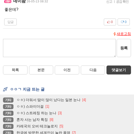
네이팜
26-05-13 08:32
신고
|
공감 확인
좋은데?
답글
0
0
새로고침
등록
목록
본문
이전
다음
댓글보기
ㅇㅇㄱ 지금 뜨는 글
ㅇㅎ) 더워서 땀이 많이 났다는 일본 눈나
[4]
기타
ㅇㅎ) 스파이더걸
[1]
기타
ㅇㅎ) 스트레칭 하는 눈나
[3]
기타
혼자 사는 남자 특징
[8]
기타
카레국의 오버 테크놀로지
[5]
기타
한국에 방문한 세계인이 놀란 폭염
[7]
기타