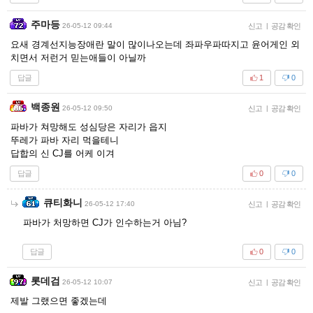
주마등
26-05-12 09:44
신고
|
공감 확인
요새 경계선지능장애란 말이 많이나오는데 좌파우파따지고 윤어게인 외
치면서 저런거 믿는애들이 아닐까
답글
1
0
백종원
26-05-12 09:50
신고
|
공감 확인
파바가 쳐망해도 성심당은 자리가 읍지
뚜레가 파바 자리 먹을테니
답합의 신 CJ를 어케 이겨
답글
0
0
큐티화니
26-05-12 17:40
신고
|
공감 확인
파바가 처망하면 CJ가 인수하는거 아님?
답글
0
0
롯데검
26-05-12 10:07
신고
|
공감 확인
제발 그랬으면 좋겠는데