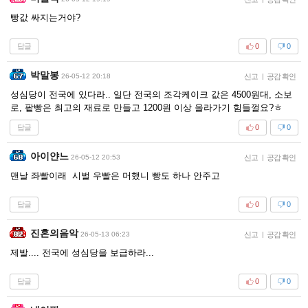
빵값 싸지는거야?
답글
0
0
박말봉
26-05-12 20:18
신고
|
공감 확인
성심당이 전국에 있다라.. 일단 전국의 조각케이크 값은 4500원대, 소보
로, 팥빵은 최고의 재료로 만들고 1200원 이상 올라가기 힘들껄요?ㅎ
답글
0
0
아이얀느
26-05-12 20:53
신고
|
공감 확인
맨날 좌빨이래 시벌 우빨은 머했니 빵도 하나 안주고
답글
0
0
진혼의음악
26-05-13 06:23
신고
|
공감 확인
제발.... 전국에 성심당을 보급하라...
답글
0
0