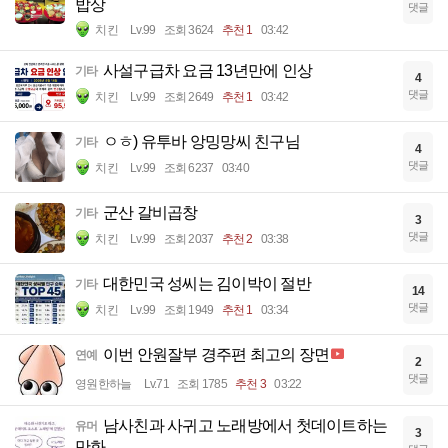
밥상
댓글
치킨
Lv.99
조회 3624
추천 1
03:42
사설구급차 요금 13년만에 인상
기타
4
댓글
치킨
Lv.99
조회 2649
추천 1
03:42
ㅇㅎ) 유투바 앙밍망씨 친구님
기타
4
댓글
치킨
Lv.99
조회 6237
03:40
군산 갈비곱창
기타
3
댓글
치킨
Lv.99
조회 2037
추천 2
03:38
대한민국 성씨는 김이박이 절반
기타
14
댓글
치킨
Lv.99
조회 1949
추천 1
03:34
이번 안원잘부 경주편 최고의 장면
연예
2
댓글
영원한하늘
Lv.71
조회 1785
추천 3
03:22
남사친과 사귀고 노래방에서 첫데이트하는
유머
3
만화