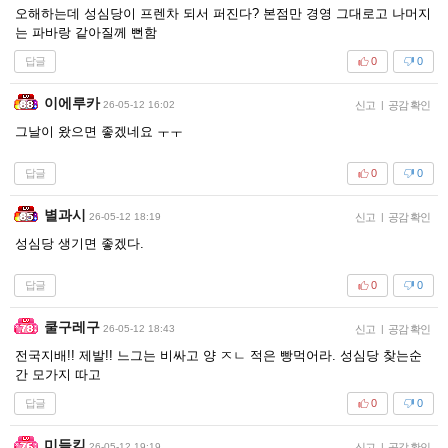
오해하는데 성심당이 프렌차 되서 퍼진다? 본점만 경영 그대로고 나머지
는 파바랑 같아질께 뻔함
답글
0
0
이에루카
26-05-12 16:02
신고
|
공감 확인
그날이 왔으면 좋겠네요 ㅜㅜ
답글
0
0
별과시
26-05-12 18:19
신고
|
공감 확인
성심당 생기면 좋겠다.
답글
0
0
쿨구레구
26-05-12 18:43
신고
|
공감 확인
전국지배!! 제발!! 느그는 비싸고 양 ㅈㄴ 적은 빵먹어라. 성심당 찾는순
간 모가지 따고
답글
0
0
미들킥
26-05-12 19:19
신고
|
공감 확인