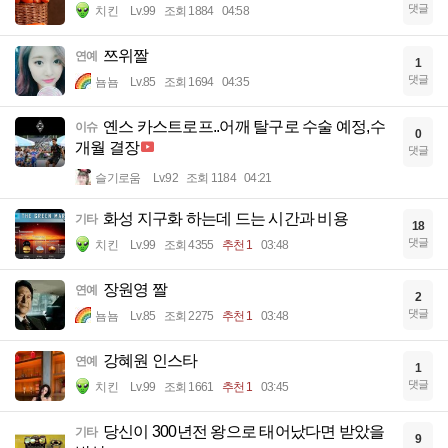
댓글
치킨
Lv.99
조회 1884
04:58
쯔위짤
연예
1
댓글
뇸뇸
Lv.85
조회 1694
04:35
옌스 카스트로프..어깨 탈구로 수술 예정,수
이슈
0
개월 결장
댓글
슬기로움
Lv.92
조회 1184
04:21
화성 지구화 하는데 드는 시간과 비용
기타
18
댓글
치킨
Lv.99
조회 4355
추천 1
03:48
장원영 짤
연예
2
댓글
뇸뇸
Lv.85
조회 2275
추천 1
03:48
강혜원 인스타
연예
1
댓글
치킨
Lv.99
조회 1661
추천 1
03:45
당신이 300년전 왕으로 태어났다면 받았을
기타
9