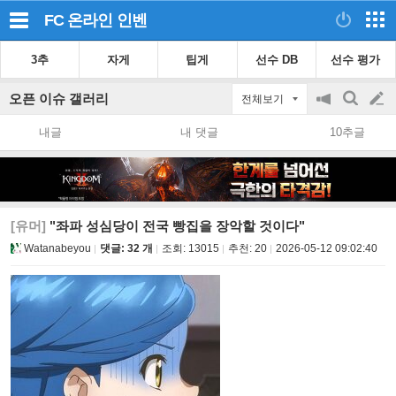
FC 온라인
인벤
3추
자게
팁게
선수 DB
선수 평가
오픈 이슈 갤러리
전체보기
공
검
글
지
색
내글
내 댓글
10추글
on/off
쓰
기
[유머]
"좌파 성심당이 전국 빵집을 장악할 것이다"
Watanabeyou
댓글: 32 개
조회:
13015
추천:
20
2026-05-12 09:02:40