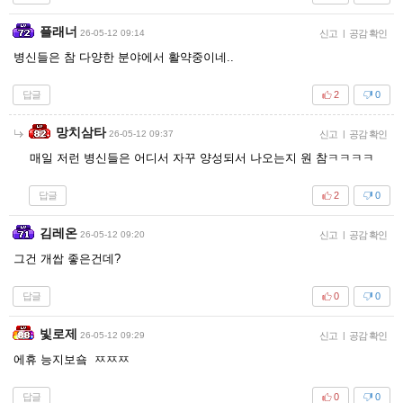
플래너
26-05-12 09:14
신고
|
공감 확인
병신들은 참 다양한 분야에서 활약중이네..
답글
2
0
망치삼타
26-05-12 09:37
신고
|
공감 확인
매일 저런 병신들은 어디서 자꾸 양성되서 나오는지 원 참ㅋㅋㅋㅋ
답글
2
0
김레온
26-05-12 09:20
신고
|
공감 확인
그건 개쌉 좋은건데?
답글
0
0
빛로제
26-05-12 09:29
신고
|
공감 확인
에휴 능지보숔 ㅉㅉㅉ
답글
0
0