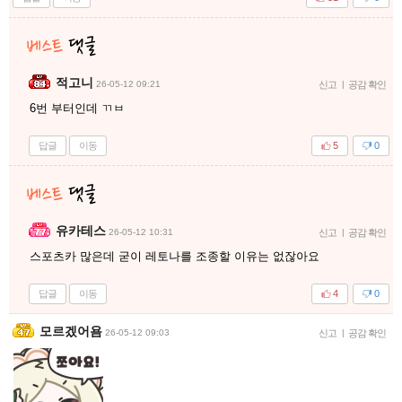
적고니
26-05-12 09:21
신고
|
공감 확인
6번 부터인데 ㄲㅂ
답글
이동
5
0
유카테스
26-05-12 10:31
신고
|
공감 확인
스포츠카 많은데 굳이 레토나를 조종할 이유는 없잖아요
답글
이동
4
0
모르겠어욤
26-05-12 09:03
신고
|
공감 확인