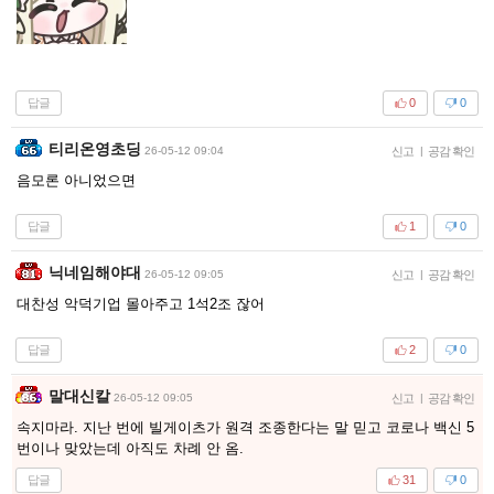
답글
0
0
티리온영초딩
26-05-12 09:04
신고
|
공감 확인
음모론 아니었으면
답글
1
0
닉네임해야대
26-05-12 09:05
신고
|
공감 확인
대찬성 악덕기업 몰아주고 1석2조 잖어
답글
2
0
말대신칼
26-05-12 09:05
신고
|
공감 확인
속지마라. 지난 번에 빌게이츠가 원격 조종한다는 말 믿고 코로나 백신 5
번이나 맞았는데 아직도 차례 안 옴.
답글
31
0