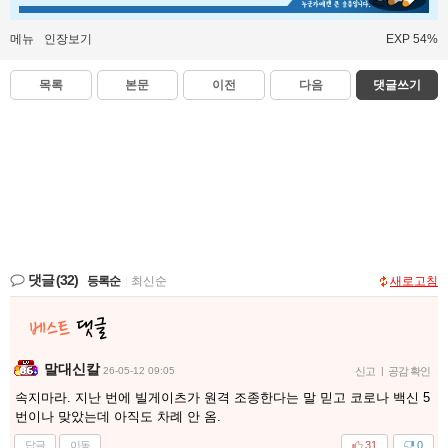
메뉴
인장보기
EXP 54%
목록
본문
이전
다음
댓글쓰기
댓글
(32)
등록순
|
최신순
새로고침
말대신칼
26-05-12 09:05
신고
|
공감 확인
속지마라. 지난 번에 빌게이츠가 원격 조종한다는 말 믿고 코로나 백신 5
번이나 맞았는데 아직도 차례 안 옴.
답글
이동
31
0