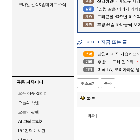
신남성연대 배인규 사망
계층
모바일 신작&업데이트 소식
“인형 같은 아이가 가라앉는데”…
감동
드래곤볼 40주년 리스
계층
후방)요즘 하나둘씩 보
계층
ㅇㅇㄱ 지금 뜨는 글
남친이 자꾸 기습키스
유머
후방 ㅡ 도희 인스타
[3]
기타
미국 LA, 코리아타운 명동
기타
공통 커뮤니티
주소보기
복사
오픈 이슈 갤러리
복드
오늘의 핫벤
오늘의 팟벤
[유머]
AI 그림 그리기
PC 견적 게시판