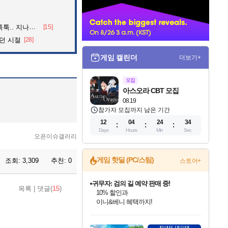
너
던 아재의 정체
[15]
던 시절
[28]
게임 캘린더
더보기+
모집
아스오라 CBT 모집
08.19
참가자 모집까지 남은 기간
12
04
24
32
Days
Hours
Min
Sec
오픈이슈갤러리
게임 핫딜 (PC/스팀)
조회:
3,309
추천:
0
스토어+
귀무자: 검의 길 예약 판매 중!
목록
|
댓글(
15
)
10% 할인과
이니&베니 혜택까지!
인벤게임즈 8월 특별 할인!
드래곤소드: 어웨이크닝 입점!
문명 7 특별 할인!
비스트 오브 리인카네이션 정식 출시!
커세어 코브 출시 기념 할인!
더 렐릭 퍼스트 가디언 정식 출시
베데스다 40주년 기념 할인 중!
마블 투혼 파이팅 소울즈 예약 판매 중!
캡콤 프렌차이즈 할인 진행 중!
캡콤 일부 상품 상시 할인
스타워즈 은하계 레이서
로블록스 기프트 카드 공식 입점
인기 퍼블리셔 모음!
스팀으로 만나는 드래곤소드!
조선&고려 DLC 출시 예정
게임프릭 신작 IP
해적'섬'을 발전시키자!
설화x하드코어 액션!
베데스다의 명작들을
마블 히어로 총 출동&화려한 격투!
몬헌, 바하 등 인기 IP를
몬헌 와일즈 & 드래곤즈 도그마2
인벤게임즈에서 10% 추가 적립
Robux를 가장 안전하고