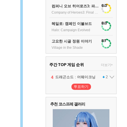
6.0
컴퍼니 오브 히어로즈3: 파이널 스탠드
Company of Heroes3: Final stand
8.0
헤일로: 캠페인 이볼브드
Halo: Campaign Evolved
8.1
고요한 시골 정원 이야기
Village in the Shade
주간 TOP 게임 순위
더보기+
1
2
3
4
팰월드
프로야구스피리츠2026
드래곤소드 : 어웨이크닝
어쌔신 크리드: 블랙 플래그 리싱크드
1
2
2
투표하기
5
블라인드 삼국
1
추천 코스프레 갤러리
6
그랑블루 판타지 리링크 - 엔드리스 라그나로크
1