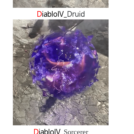
D
iablo
IV
_
Druid
Sorcerer
D
iablo
IV
_