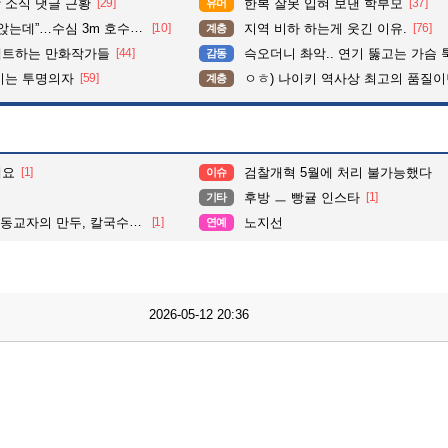
 소식 댓글 근황
[29]
한복 잘못 입혀 보낸 학부모
[37]
유머
수심 3m 호수 뛰어든 60대 의인
[10]
지역 비하 하는게 웃긴 이유.
[76]
계층
펙트하는 만화작가들
[44]
슥오더니 촤악.. 연기 뚫고는 가슴 툭툭.. 지나가
감동
이는 투명의자
[59]
ㅇㅎ) 나이키 역사상 최고의 품질이
계층
해요
[1]
검찰개혁 5월에 처리 불가능했다
이슈
후방 ㅡ 빵귤 인스타
[1]
기타
교자의 만두, 칼국수, 콩국수
[1]
노지선
연예
2026-05-12 20:36