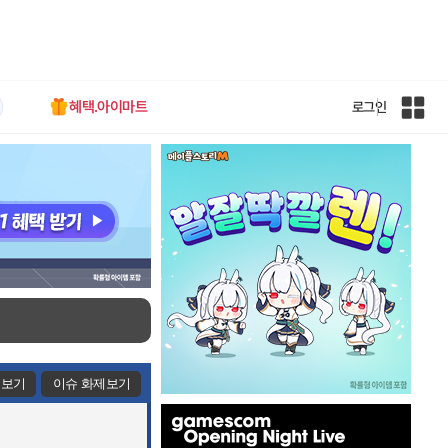
혜택.아이마트
로그인
인
벤
전
체
사
이
트
맵
제보기
이슈 화제보기
인
벤
배