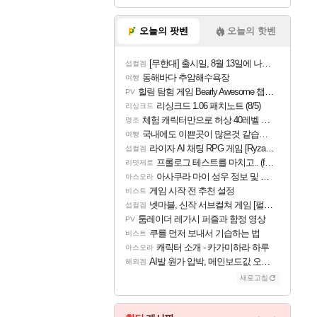
오늘의 팟벤
오늘의 핫벤
[무한대] 출시일, 8월 13일에 나오나
섭컬겜
동해바다 추암해수욕장
여행
힐링 탐험 게임 Bearly Awesome 챕터 1 트레일러
PV
리싱크드 1.06 패치노트 (8/5)
리싱크드
체험 캐릭터만으로 허상 40레벨 하이와티아 5분 컷!｜에이메스·린네·모니에 명함
명조
국내에도 이쁜곳이 많은것 같습니다
여행
라이자 AI 채팅 RPG 게임 [RyzaChat: AI] 공개
섭컬겜
프롤로그 테스트를 마치고.. (feat. 리아)
리밋제로
아사쿠라 마이 성우 정보 및 주요 필모
아스오라
게임 시작 전 추천 설정
비스트
넷마블, 신작 서브컬쳐 게임 [펄 인 블루] 티저 사이트 오픈
섭컬겜
툼레이더 레가시 퍼즐과 함정 영상
PV
쿠를 먼저 보내서 기습하는 법
비스트
캐릭터 소개 - 카가미하라 하루
아스오라
AI발 원가 압박, 메인보드값 오르나
해외겜
새로고침