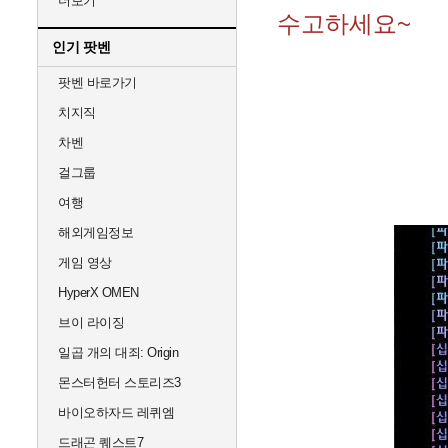
더보기
수고하세요~
인기 팟벤
팟벤 바로가기
치지직
차벤
걸그룹
여행
해외게임정보
게임 영상
HyperX OMEN
브이 라이징
일곱 개의 대죄: Origin
몬스터헌터 스토리즈3
바이오하자드 레퀴엠
드래곤 퀘스트7