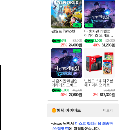
최대 90% 할인가를 만나보세요!
네이버혜택과 함께 만나보세요!
50%할인&추가 적립까지!
네이버 혜택가와 함께 예약하세요!
할인&네이버혜택으로 만나보세요!
네이버페이 혜택과 만나보세요!
40주년 프로모션으로 만나보세요!
네이버 포인트 혜택까지!
할인가에 만나보세요!
일부 에디션 상시 할인!
혜택으로 예약 판매 중
편안하게 충전하세요
팰월드 Palworld
나 혼자만 레벨업
어라이즈 오버드라
이브 디럭스 에디션
5%
32,000
3,000
52,000
Solo Leveling Arise
25%
24,000원
40%
31,200원
Overdrive Deluxe Edi
tion
나 혼자만 레벨업
닌텐도 스위치 2 본
어라이즈 오버드라
체 + 마리오 카트 월
이브 Solo Leveling A
드 + 포켓몬 포코피
3,000
46,000
834,000
rise
아 번들
40%
27,600원
2%
817,320원
혜택.아이마트
더보기+
eksxo
님께서
디스코 엘리시움 최종판
(스팀코드)
에 당첨되셨습니다.