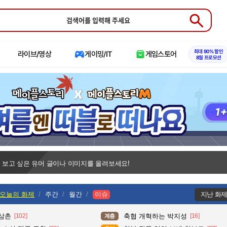
Submit
최대 90% 할인
라이브/영상
게이밍/IT
게임스토어
8월 프로모션
 보고 싶은 유머 글이나 이미지를 올려보세요!
오늘의 화제
주간
월간
이슈
지난 화
 삼촌
[102]
축협 개혁하는 박지성
[16]
계층