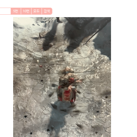
5번
10번
모두
검색