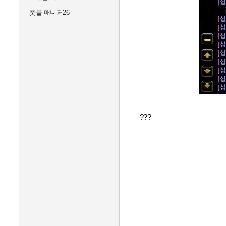
풋볼 매니저26
???