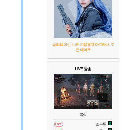
7
리듬 천국 미라클 스타즈
2
8
헤일로: 캠페인 이볼브드
2
9
캡틴 츠바사 2 월드 파이터즈
승리의 여신: 니케 기묭묭지 아르카나: 포
츈 메이트
10
레고 배트맨: 레거시 오브 더 다크 나이트
LIVE 방송
룩삼
소우릎
LIVE