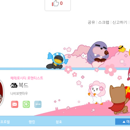
0
공유
스크랩
신고하기
헤테로시티 로맨티스트
복드
나비보벳따우
프로필
랭킹
칭호