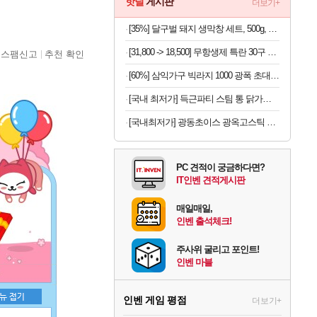
핫딜
게시판
더보기+
[35%] 달구벌 돼지 생막창 세트, 500g, 2봉
[31,800 -> 18,500] 무항생제 특란 30구 x 2세트
스팸신고
추천 확인
[60%] 삼익가구 빅라지 1000 광폭 초대형 서랍장, 화이트+오크, 1000mm, 5단
[국내 최저가] 득근파티 스팀 통 닭가슴살 6종 혼합 x 30팩
[국내최저가] 광동초이스 광옥고스틱 산삼배양근 30포
PC 견적이 궁금하다면?
IT인벤 견적게시판
매일매일,
인벤 출석체크!
주사위 굴리고 포인트!
인벤 마블
인벤 게임 평점
더보기+