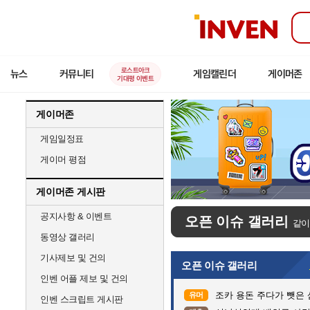
인
벤
로스트아크
뉴스
커뮤니티
게임캘린더
게이머존
기대평 이벤트
게이머존
게임일정표
게이머 평점
게이머존 게시판
공지사항 & 이벤트
오픈 이슈 갤러리
같이
동영상 갤러리
기사제보 및 건의
오픈 이슈 갤러리
인벤 어플 제보 및 건의
조카 용돈 주다가 뺏은
유머
인벤 스크립트 게시판