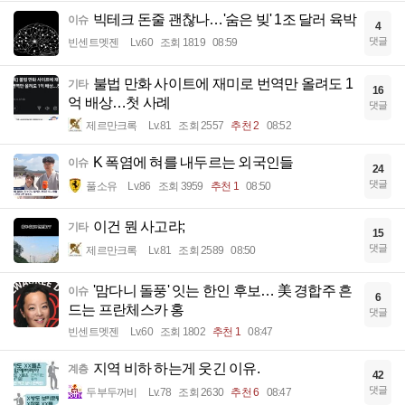
빅테크 돈줄 괜찮나…'숨은 빚' 1조 달러 육박
이슈
4
댓글
빈센트멧젠
Lv.60
조회 1819
08:59
불법 만화 사이트에 재미로 번역만 올려도 1
기타
16
억 배상…첫 사례
댓글
제르만크록
Lv.81
조회 2557
추천 2
08:52
K 폭염에 혀를 내두르는 외국인들
이슈
24
댓글
풀소유
Lv.86
조회 3959
추천 1
08:50
이건 뭔 사고랴;
기타
15
댓글
제르만크록
Lv.81
조회 2589
08:50
'맘다니 돌풍' 잇는 한인 후보… 美 경합주 흔
이슈
6
드는 프란체스카 홍
댓글
빈센트멧젠
Lv.60
조회 1802
추천 1
08:47
지역 비하 하는게 웃긴 이유.
계층
42
댓글
두부두꺼비
Lv.78
조회 2630
추천 6
08:47