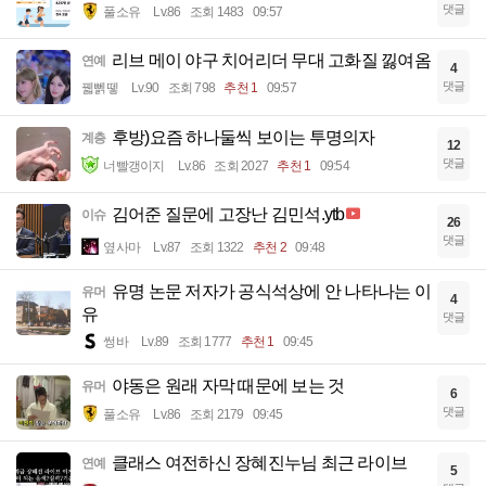
댓글
풀소유
Lv.86
조회 1483
09:57
리브 메이 야구 치어리더 무대 고화질 낋여옴
연예
4
댓글
꿻뻵뗗
Lv.90
조회 798
추천 1
09:57
후방)요즘 하나둘씩 보이는 투명의자
계층
12
댓글
너빨갱이지
Lv.86
조회 2027
추천 1
09:54
김어준 질문에 고장난 김민석.ytb
이슈
26
댓글
옆사마
Lv.87
조회 1322
추천 2
09:48
유명 논문 저자가 공식석상에 안 나타나는 이
유머
4
유
댓글
썽바
Lv.89
조회 1777
추천 1
09:45
야동은 원래 자막 때문에 보는 것
유머
6
댓글
풀소유
Lv.86
조회 2179
09:45
클래스 여전하신 장혜진누님 최근 라이브
연예
5