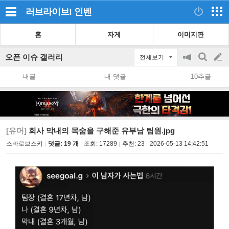
러브라이브!
인벤
홈
자게
이미지판
오픈 이슈 갤러리
전체보기
공
검
글
지
색
내글
내 댓글
10추글
on/off
쓰
기
[유머]
회사 막내의 목숨을 구해준 유부남 팀원.jpg
스바로브스키
댓글: 19 개
조회:
17289
추천:
23
2026-05-13 14:42:51