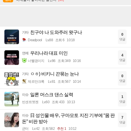
친구야 나 도와주러 왓구나
기타
0
댓글
Deadpool
Lv.88
조회 6
10:18
우리나라 대표 미인
연예
4
댓글
너빨갱이지
Lv.86
조회 349
10:16
ㅇㅎ) 비키니 끈묶는 눈나
기타
0
댓글
제르만크록
Lv.81
조회 567
10:14
일론 머스크 댄스 실력
이슈
1
댓글
빈센트멧젠
Lv.60
조회 433
10:13
日 성인물 배우, 구마모토 지진 기부에 “몸 판
이슈
7
돈” 비판 받아
댓글
균터
Lv.42
조회 582
추천 1
10:12