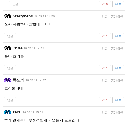
답글
0
0
Starrywind
26-05-13 14:50
신고
|
공감 확인
진짜 사람하나 살렸네.ㄷㄷㄷㄷㄷ
답글
1
0
Pride
26-05-13 14:52
신고
|
공감 확인
존나 호러물
답글
1
0
독도리
26-05-13 14:57
신고
|
공감 확인
호러물이네
답글
1
0
zacu
26-05-13 15:01
신고
|
공감 확인
^^가 언제부터 부정적인게 되었는지 모르겠다.