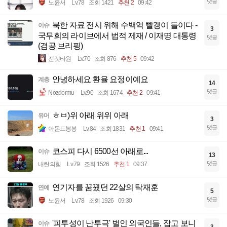
댓글
노윤서
Lv.78
조회 1421
추천 2
09:42
북한 자료 전시 위해 수백억 빨갱이 들이다 -
이슈
3
국무회의 라이브에서 법적 제재 / 이재명 대통령
댓글
(겸공 브리핑)
진겟타원
Lv.70
조회 876
추천 5
09:42
안녕하세요 환율 요정이예요
계층
14
댓글
Nozdormu
Lv.90
조회 1674
추천 2
09:41
ㅎㅂ)위 아래 위위 아래
유머
3
댓글
아몬드봉봉
Lv.84
조회 1831
추천 1
09:41
코스피 다시 6500선 아래로...
이슈
13
댓글
내란의힘
Lv.79
조회 1526
추천 1
09:37
연기자를 꿈꿨던 22살의 탁재훈
연예
5
댓글
노윤서
Lv.78
조회 1926
09:30
'피투성이 난투극' 벌인 외국인들, 잡고 보니
이슈