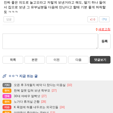
진짜 좋은 의도로 놀고오라고 저렇게 보낸거라고 해도, 딸기 하나 들여
서 집으로 보낸 그 유부남분들 다음에 만난다고 할때 기분 좋게 허락할
듯 ㅋㅋㅋ
답글
0
0
새로고침
등록
목록
본문
이전
다음
댓글보기
ㅇㅇㄱ 지금 뜨는 글
오픈 후 3개월치 예약 다 찼다는 미용실
[10]
기타
한복 잘못 입혀 보낸 학부모
[27]
유머
30대 여배우 얼빡샷
[27]
연예
노가다 휴게실 근황
[28]
유머
K 폭염에 혀를 내두르는 외국인들
[24]
이슈
아재들이 좋아하는 골반녀
[13]
유머