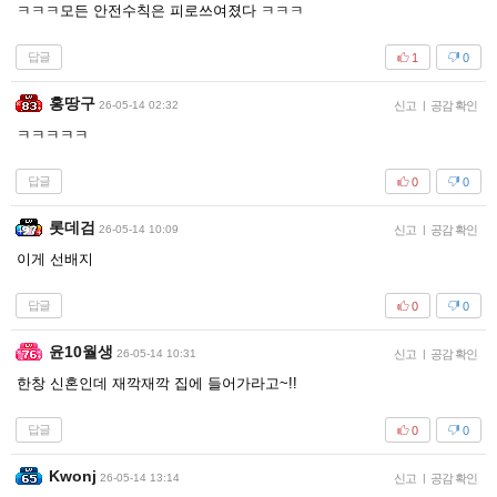
ㅋㅋㅋ모든 안전수칙은 피로쓰여졌다 ㅋㅋㅋ
답글
1
0
홍땅구
26-05-14 02:32
신고
|
공감 확인
ㅋㅋㅋㅋㅋ
답글
0
0
롯데검
26-05-14 10:09
신고
|
공감 확인
이게 선배지
답글
0
0
윤10월생
26-05-14 10:31
신고
|
공감 확인
한창 신혼인데 재깍재깍 집에 들어가라고~!!
답글
0
0
Kwonj
26-05-14 13:14
신고
|
공감 확인