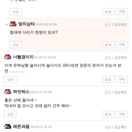
답글
2
0
망치삼타
26-05-13 16:39
신고
|
공감 확인
침대에 다리가 한쌍이 있네?
답글
4
0
너빨갱이지
26-05-13 15:18
신고
|
공감 확인
이게 유부남형 술마시며 놀다가도 10시되면 장문의 문자가 오는거 보
면 .............
답글
1
0
하앗박스
26-05-13 15:39
신고
|
공감 확인
좋은 선배 들이네 ~
막내야 잘 모시고 오래 같이 근무 해라~
답글
1
0
레몬과즙
26-05-13 18:14
신고
|
공감 확인