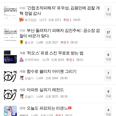
‘간첩조작피해자’ 유우성, 김용민에 검찰 개
이슈
7
혁 정말 감사
댓글
왜구김당
Lv.73
조회 1071
추천 1
08:45
부산 돌려차기 피해자 김진주씨 : 공소장 검
이슈
17
찰이 바꾼거 맞다.
댓글
풀소유
Lv.86
조회 2527
추천 5
08:43
'히오스' 유료 스킨 무료로 받는 법
계층
6
댓글
두부두꺼비
Lv.78
조회 1643
추천 1
08:41
함수로 블리치 아이젠 그리기
계층
7
댓글
강슬기
Lv.94
조회 1844
08:40
아파트 실외기 레전드
계층
9
댓글
강슬기
Lv.94
조회 3070
08:39
오늘도 파묘되는 리센느
연예
4
댓글
꿻뻵뗗
Lv.90
조회 1218
추천 2
08:37