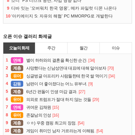
8
소니 “PS 디스크 중단, 사업 영향 없다”
9
디바 잇는 '오버워치 한국 영웅', 메카 파일럿 디몬 나온다
10
‘아키에이지 S: 자유의 해협’ PC MMORPG로 개발한다
오픈 이슈 갤러리 화제글
오늘의 화제
주간
월간
이슈
1
연예
[34]
별이 하하와의 결혼을 확신한 순간.
2
계층
[70]
사망했다는 신남성연대 대표에 대해 알아보자
3
유머
[34]
싱글벙글 아프리카 사람들한테 한국 쌀 먹이기
4
감동
[9]
남편이 더 좋아졌다는 어느 유부녀.
5
계층
[27]
6년간 편돌이 인생 마감 결과.
6
유머
[29]
의외로 트럼프가 절대 하지 않는 것들
7
연예
[15]
귀여운 김채원
8
유머
[16]
존잘남의 인성
9
계층
[54]
ㅇㅎ) 우중 캠핑 최고의 장점.
10
계층
[54]
게임이 취미인 남자 거르라는게 이해됨.