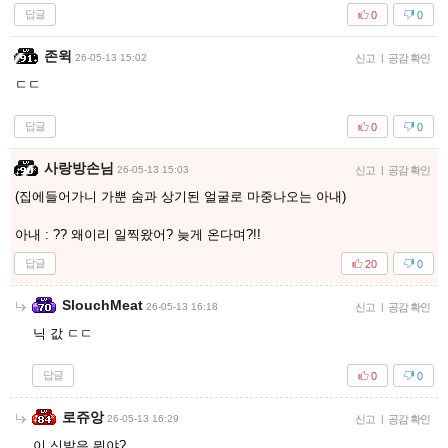
답글
0
0
존윅
26-05-13 15:02
신고
|
공감 확인
ㄷㄷ
답글
0
0
사랑방손님
26-05-13 15:03
신고
|
공감 확인
(집에들어가니 가뿐 숨과 상기된 얼굴로 마중나오는 아내)
아내 : ?? 왜이리 일찍왔어? 늦게 온다며?!!
답글
20
0
SlouchMeat
26-05-13 16:18
신고
|
공감 확인
닉 값 ㄷㄷ
답글
0
0
로쥬앙
26-05-13 16:29
신고
|
공감 확인
이 신발은 뭐야?