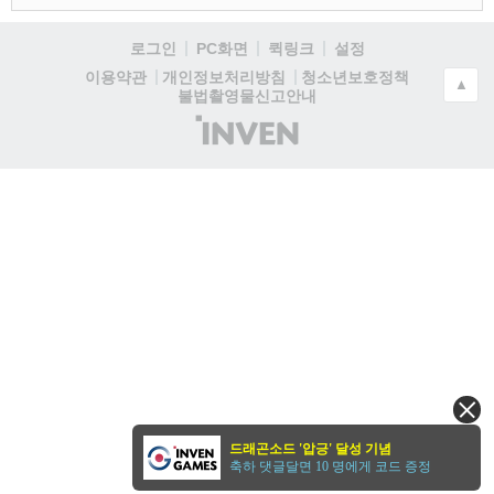
로그인
PC화면
퀵링크
설정
청소년보호정책
이용약관
개인정보처리방침
▲
불법촬영물신고안내
(주)
인
벤
드래곤소드 '압긍' 달성 기념
축하 댓글달면 10 명에게 코드 증정