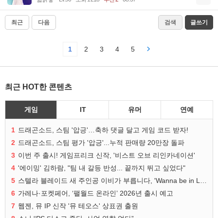
최근
다음
검색
글쓰기
1
2
3
4
5
최근 HOT한 콘텐츠
게임
IT
유머
연예
1
드래곤소드, 스팀 '압긍'…축하 댓글 달고 게임 코드 받자!
2
드래곤소드, 스팀 평가 '압긍'...누적 판매량 20만장 돌파
3
이번 주 출시! 게임프리크 신작, '비스트 오브 리인카네이션'
4
'에이밍' 김하람, "팀 내 갈등 반성... 끝까지 뛰고 싶었다"
5
스텔라 블레이드 새 주인공 이비가 부릅니다, 'Wanna be in LOVE' 뮤비 공개
6
가레나·포켓페어, ‘팰월드 온라인’ 2026년 출시 예고
7
웹젠, 뮤 IP 신작 '뮤 테오스' 상표권 출원