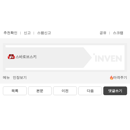
추천확인
신고
스팸신고
공유
스크랩
스바로브스키
메뉴
인장보기
마격주기
목록
본문
이전
다음
댓글쓰기