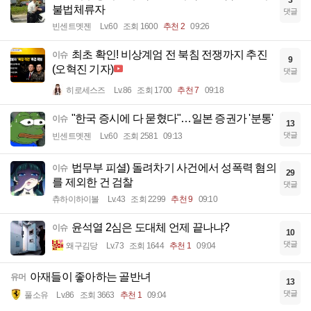
3
불법체류자
댓글
빈센트멧젠
Lv.60
조회 1600
추천 2
09:26
최초 확인! 비상계엄 전 북침 전쟁까지 추진
이슈
9
(오혁진 기자)
댓글
히로세스즈
Lv.86
조회 1700
추천 7
09:18
"한국 증시에 다 묻혔다"…일본 증권가 '분통'
이슈
13
댓글
빈센트멧젠
Lv.60
조회 2581
09:13
법무부 피셜) 돌려차기 사건에서 성폭력 혐의
이슈
29
를 제외한 건 검찰
댓글
츄하이하이볼
Lv.43
조회 2299
추천 9
09:10
윤석열 2심은 도대체 언제 끝나냐?
이슈
10
댓글
왜구김당
Lv.73
조회 1644
추천 1
09:04
아재들이 좋아하는 골반녀
유머
13
댓글
풀소유
Lv.86
조회 3663
추천 1
09:04