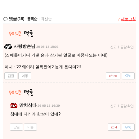
댓글
(19)
등록순
|
최신순
새로고침
사랑방손님
26-05-13 15:03
신고
|
공감 확인
(집에들어가니 가뿐 숨과 상기된 얼굴로 마중나오는 아내)
아내 : ?? 왜이리 일찍왔어? 늦게 온다며?!!
답글
이동
20
0
망치삼타
26-05-13 16:39
신고
|
공감 확인
침대에 다리가 한쌍이 있네?
답글
이동
4
0