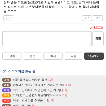
진짜 좋은 의도로 놀고오라고 저렇게 보낸거라고 해도, 딸기 하나 들여
서 집으로 보낸 그 유부남분들 다음에 만난다고 할때 기분 좋게 허락할
듯 ㅋㅋㅋ
답글
0
0
새로고침
등록
목록
본문
이전
다음
댓글보기
ㅇㅇㄱ 지금 뜨는 글
태풍 돌핀 말고 이주은 돌핀
[17]
계층
해외에서 화제가 된 청계천 건너가는 커플
[15]
계층
캐리비안 베이가 27년만에 바꾼 것.jpg
[17]
지식
10대 영국소년 길이재보려다가 ㅋㅋㅋ
[12]
유머
택배기사가 차를 후진한 이유
[5]
이슈
한국인들 근황
[3]
계층