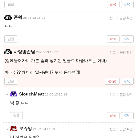
답글
0
0
존윅
26-05-13 15:02
신고
|
공감 확인
ㄷㄷ
답글
0
0
사랑방손님
26-05-13 15:03
신고
|
공감 확인
(집에들어가니 가뿐 숨과 상기된 얼굴로 마중나오는 아내)
아내 : ?? 왜이리 일찍왔어? 늦게 온다며?!!
답글
20
0
SlouchMeat
26-05-13 16:18
신고
|
공감 확인
닉 값 ㄷㄷ
답글
0
0
로쥬앙
26-05-13 16:29
신고
|
공감 확인
이 신발은 뭐야?