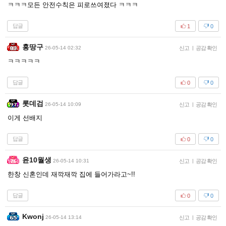
ㅋㅋㅋ모든 안전수칙은 피로쓰여졌다 ㅋㅋㅋ
답글
1
0
홍땅구
26-05-14 02:32
신고
|
공감 확인
ㅋㅋㅋㅋㅋ
답글
0
0
롯데검
26-05-14 10:09
신고
|
공감 확인
이게 선배지
답글
0
0
윤10월생
26-05-14 10:31
신고
|
공감 확인
한창 신혼인데 재깍재깍 집에 들어가라고~!!
답글
0
0
Kwonj
26-05-14 13:14
신고
|
공감 확인