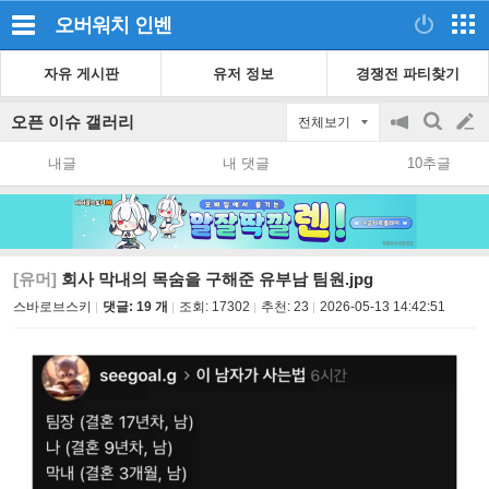
오버워치
인벤
자유 게시판
유저 정보
경쟁전 파티찾기
오픈 이슈 갤러리
전체보기
공
검
글
지
색
내글
내 댓글
10추글
on/off
쓰
기
[유머]
회사 막내의 목숨을 구해준 유부남 팀원.jpg
스바로브스키
댓글: 19 개
조회:
17302
추천:
23
2026-05-13 14:42:51