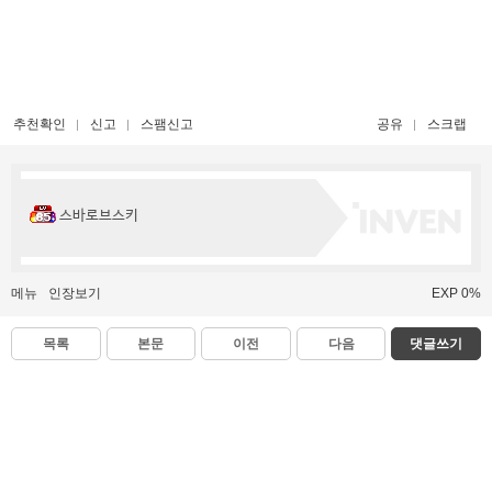
추천확인
신고
스팸신고
공유
스크랩
스바로브스키
메뉴
인장보기
EXP 0%
목록
본문
이전
다음
댓글쓰기