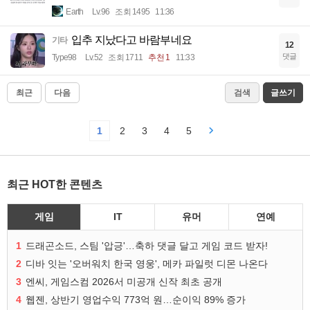
Earth
Lv.96
조회 1495
11:36
입추 지났다고 바람부네요
기타
12
댓글
Type98
Lv.52
조회 1711
추천 1
11:33
최근
다음
검색
글쓰기
1
2
3
4
5
최근 HOT한 콘텐츠
게임
IT
유머
연예
1
드래곤소드, 스팀 '압긍'…축하 댓글 달고 게임 코드 받자!
2
디바 잇는 '오버워치 한국 영웅', 메카 파일럿 디몬 나온다
3
엔씨, 게임스컴 2026서 미공개 신작 최초 공개
4
웹젠, 상반기 영업수익 773억 원…순이익 89% 증가