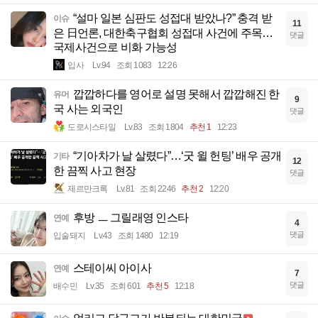
“설마 일본 심판도 성접대 받았나?” 충격 받
이슈
11
은 日언론, 대한축구협회 성접대 사건에 주목…
댓글
국제사건으로 비화 가능성
입사
Lv.94
조회 1083
12:26
깝깝하다를 영어로 설명 못해서 깝깝해진 한
유머
9
국 사는 외국인
댓글
도로시스타일
Lv.83
조회 1804
추천 1
12:23
“기아차가 날 살렸다”…‘굿 윌 헌팅’ 배우 공개
기타
12
한 끔찍 사고 현장
댓글
제르만크록
Lv.81
조회 2246
추천 2
12:20
후방 ㅡ 그릴래영 인스타
연예
4
댓글
입술돼지
Lv.43
조회 1480
12:19
스테이씨 아이사
연예
7
댓글
배수민
Lv.35
조회 601
추천 5
12:18