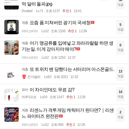
30
억 달러 돌파.jpg
댓글
Dusked
Lv.71
조회 1237
추천 1
12:41
요즘 폼 미쳐버린 광기의 국세청
계층
5
댓글
아이스티이
Lv.32
조회 1106
추천 1
12:39
아기 맹금류를 입에넣고 와라라랄랄 하면 생
계층
0
기는일. 이게 강아지야 매야?
댓글
아이스티이
Lv.32
조회 1250
12:37
또 트위치 밴 당했다는 서터리머 아스몬골드.
계층
13
댓글
전자팔찌
Lv.93
조회 2031
12:32
이 차이인데도 무료 감?
유머
14
댓글
하루5프로
Lv.50
조회 2147
추천 1
12:28
리센느가 격투게임 캐릭터가 된다면?｜리센
계층
2
느 파이터즈 완전판
댓글
아이스티이
Lv.32
조회 693
추천 2
12:26