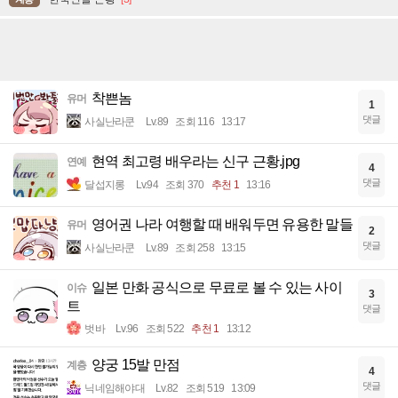
착쁜놈
유머
1
댓글
사실난라쿤
Lv.89
조회 116
13:17
현역 최고령 배우라는 신구 근황.jpg
연예
4
댓글
달섭지롱
Lv.94
조회 370
추천 1
13:16
영어권 나라 여행할 때 배워두면 유용한 말들
유머
2
댓글
사실난라쿤
Lv.89
조회 258
13:15
일본 만화 공식으로 무료로 볼 수 있는 사이
이슈
3
트
댓글
벗바
Lv.96
조회 522
추천 1
13:12
양궁 15발 만점
계층
4
댓글
닉네임해야대
Lv.82
조회 519
13:09