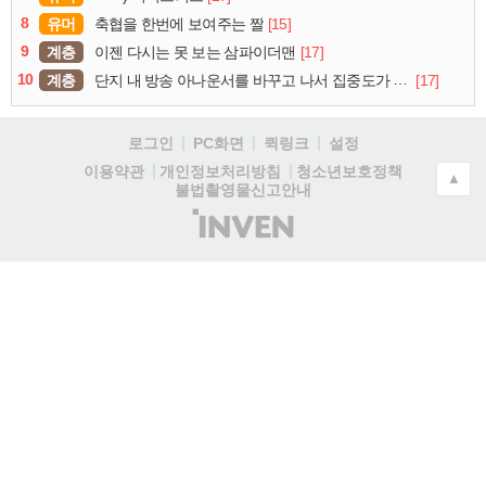
8
유머
[15]
축협을 한번에 보여주는 짤
9
계층
[17]
이젠 다시는 못 보는 삼파이더맨
10
계층
[17]
단지 내 방송 아나운서를 바꾸고 나서 집중도가 확 올라갔다는 한 아파트의 안내방송
로그인
PC화면
퀵링크
설정
청소년보호정책
이용약관
개인정보처리방침
▲
불법촬영물신고안내
(주)
인
벤