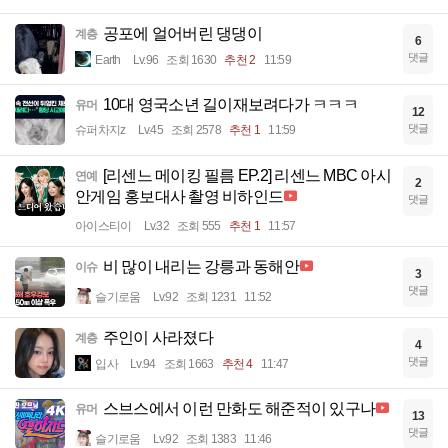
공포에 얼어버린 댕댕이
계층
6
댓글
Earth
Lv.96
조회 1630
추천 2
11:59
10대 영국소년 길이재보려다가 ㅋㅋㅋ
유머
12
댓글
슈퍼차지z
Lv.45
조회 2578
추천 1
11:59
[리센느 메이킹 필름 EP.2] 리센느 MBC 아시
연예
2
안게임 홍보대사 촬영 비하인드
댓글
아이스티이
Lv.32
조회 555
추천 1
11:57
비 많이 내리는 강릉과 동해안
이슈
3
댓글
슬기로움
Lv.92
조회 1231
11:52
주인이 사라졌다
계층
4
댓글
입사
Lv.94
조회 1663
추천 4
11:47
스브스에서 이런 만화도 해준적이 있구나
유머
13
댓글
슬기로움
Lv.92
조회 1383
11:46