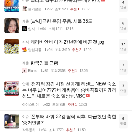
얼리고 달구고가 반복되는 대한민국
이슈
4
댓글
슬기로움
Lv.92
조회 920
추천 1
12:17
[날씨] 극한 폭염 주춤, 서울 35도
계층
6
댓글
입사
Lv.94
조회 1211
12:16
캐리비안 베이가 27년만에 바꾼 것.jpg
지식
17
댓글
달섭지롱
Lv.94
조회 3419
추천 2
12:10
한국인들 근황
계층
3
댓글
Blume
Lv.86
조회 2353
추천 1
12:05
[전지적 참견 시점 선공개] 리센느 NEW 숙소
연예
3
는 너무 넓어???? 베개싸움에 숨바꼭질까지?! 리
댓글
센느의 새로운 숙소 일상✨, MBC
아이스티이
Lv.32
조회 759
추천 1
12:03
'폰부터 바꿔' 32강 탈락 직후.. 다급했던 축협
이슈
6
'증거인멸?'
댓글
작두콩차
Lv.84
조회 1770
추천 2
11:59