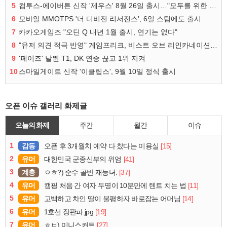
5
컴투스-에이버튼 신작 '제우스' 8월 26일 출시…"모두를 위한 경쟁"
6
모바일 MMOTPS '더 디비전 리서전스', 6일 스팀에도 출시
7
카카오게임즈 "오딘 Q 내년 1월 출시, 연기는 없다"
8
"유저 의견 적극 반영" 게임프리크, 비스트 오브 리인카네이션 개선 나선다
9
'페이즈' 날뛴 T1, DK 연승 끊고 1위 지켜
10
스마일게이트 신작 '이클립스', 9월 10일 정식 출시
오픈 이슈 갤러리 화제글
오늘의 화제
주간
월간
이슈
1
감동
[15]
오픈 후 3개월치 예약 다 찼다는 미용실
2
유머
[41]
대한민국 군종신부의 위엄
3
계층
[37]
ㅇㅎ?) 순수 골반 재능녀.
4
유머
[11]
캠핑 처음 간 여자 두명이 10분만에 텐트 치는 법
5
유머
[14]
고백하고 차인 딸이 불평하자 바로잡는 어머님
6
유머
[19]
1호선 장판파.jpg
7
유머
[27]
ㅎㅂ) 미니스커트