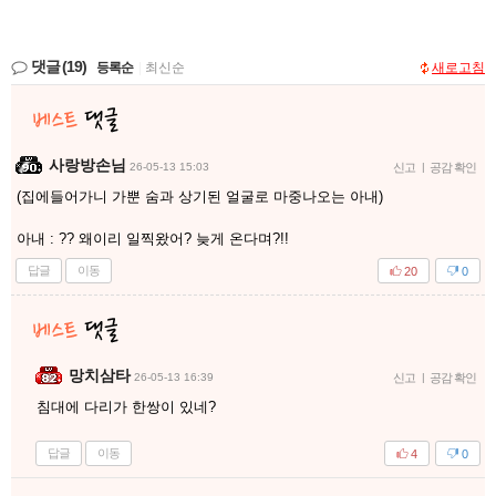
댓글
(19)
등록순
|
최신순
새로고침
사랑방손님
26-05-13 15:03
신고
|
공감 확인
(집에들어가니 가뿐 숨과 상기된 얼굴로 마중나오는 아내)
아내 : ?? 왜이리 일찍왔어? 늦게 온다며?!!
답글
이동
20
0
망치삼타
26-05-13 16:39
신고
|
공감 확인
침대에 다리가 한쌍이 있네?
답글
이동
4
0