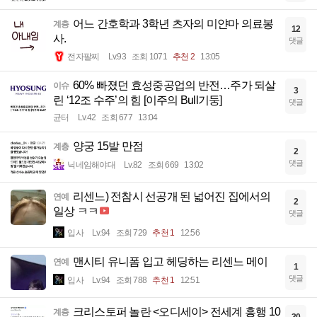
어느 간호학과 3학년 츠자의 미얀마 의료봉
계층
12
사.
댓글
전자팔찌
Lv.93
조회 1071
추천 2
13:05
60% 빠졌던 효성중공업의 반전…주가 되살
이슈
3
린 ‘12조 수주’의 힘 [이주의 Bull기둥]
댓글
균터
Lv.42
조회 677
13:04
양궁 15발 만점
계층
2
댓글
닉네임해야대
Lv.82
조회 669
13:02
리센느) 전참시 선공개 된 넓어진 집에서의
연예
2
일상 ㅋㅋ
댓글
입사
Lv.94
조회 729
추천 1
12:56
맨시티 유니폼 입고 헤딩하는 리센느 메이
연예
1
댓글
입사
Lv.94
조회 788
추천 1
12:51
크리스토퍼 놀란 <오디세이> 전세계 흥행 10
계층