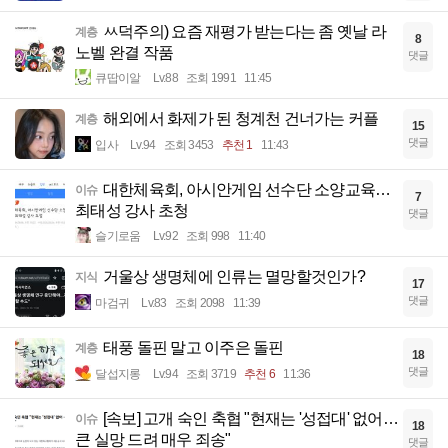
ㅆ덕주의) 요즘 재평가 받는다는 좀 옛날 라
계층
8
노벨 완결 작품
댓글
큐땁이알
Lv.88
조회 1991
11:45
해외에서 화제가 된 청계천 건너가는 커플
계층
15
댓글
입사
Lv.94
조회 3453
추천 1
11:43
대한체육회, 아시안게임 선수단 소양교육…
이슈
7
최태성 강사 초청
댓글
슬기로움
Lv.92
조회 998
11:40
거울상 생명체에 인류는 멸망할것인가?
지식
17
댓글
마검귀
Lv.83
조회 2098
11:39
태풍 돌핀 말고 이주은 돌핀
계층
18
댓글
달섭지롱
Lv.94
조회 3719
추천 6
11:36
[속보] 고개 숙인 축협 "현재는 '성접대' 없어…
이슈
18
큰 실망 드려 매우 죄송"
댓글