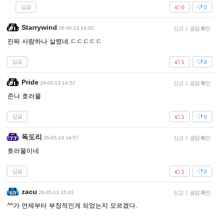
답글
0
0
Starrywind
26-05-13 14:50
신고
|
공감 확인
진짜 사람하나 살렸네.ㄷㄷㄷㄷㄷ
답글
1
0
Pride
26-05-13 14:52
신고
|
공감 확인
존나 호러물
답글
1
0
독도리
26-05-13 14:57
신고
|
공감 확인
호러물이네
답글
1
0
zacu
26-05-13 15:01
신고
|
공감 확인
^^가 언제부터 부정적인게 되었는지 모르겠다.