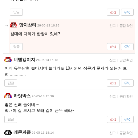
답글
2
0
망치삼타
26-05-13 16:39
신고
|
공감 확인
침대에 다리가 한쌍이 있네?
답글
4
0
너빨갱이지
26-05-13 15:18
신고
|
공감 확인
이게 유부남형 술마시며 놀다가도 10시되면 장문의 문자가 오는거 보
면 .............
답글
1
0
하앗박스
26-05-13 15:39
신고
|
공감 확인
좋은 선배 들이네 ~
막내야 잘 모시고 오래 같이 근무 해라~
답글
1
0
레몬과즙
26-05-13 18:14
신고
|
공감 확인