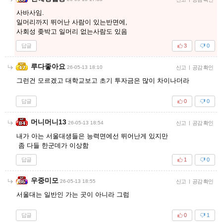
사바사임.
일머리까지 뛰어난 사람이 있는반면에,
사회성 좆박고 일머리 없는사람도 있음
답글
3
0
루다좋아요
26-05-13 18:10
신고
|
공감 확인
그런건 모르겠고 대학교보고 초기 투자금은 많이 차이나더라
답글
0
0
머니머니13
26-05-13 18:54
신고
|
공감 확인
내가 아는 서울대생들은 능력면에선 뛰어난게 있지만
좀 다들 한군데가 이상함
답글
1
0
우중미모
26-05-13 18:55
신고
|
공감 확인
서울대는 일반인 가는 곳이 아니라 그럼
답글
0
1