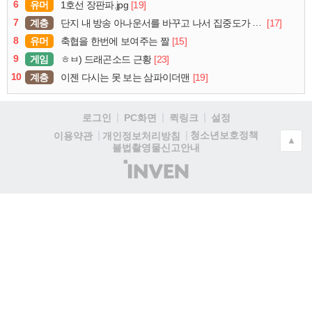
6
유머
[19]
1호선 장판파.jpg
7
계층
[17]
단지 내 방송 아나운서를 바꾸고 나서 집중도가 확 올라갔다는 한 아파트의 안내방송
8
유머
[15]
축협을 한번에 보여주는 짤
9
게임
[23]
ㅎㅂ) 드래곤소드 근황
10
계층
[19]
이젠 다시는 못 보는 삼파이더맨
로그인
PC화면
퀵링크
설정
청소년보호정책
이용약관
개인정보처리방침
▲
불법촬영물신고안내
(주)
인
벤