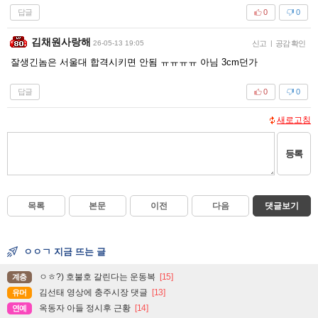
답글
0
0
김채원사랑해
26-05-13 19:05
신고
|
공감 확인
잘생긴놈은 서울대 합격시키면 안됨 ㅠㅠㅠㅠ 아님 3cm던가
답글
0
0
새로고침
등록
목록
본문
이전
다음
댓글보기
ㅇㅇㄱ 지금 뜨는 글
ㅇㅎ?) 호불호 갈린다는 운동복
[15]
계층
김선태 영상에 충주시장 댓글
[13]
유머
옥동자 아들 정시후 근황
[14]
연예