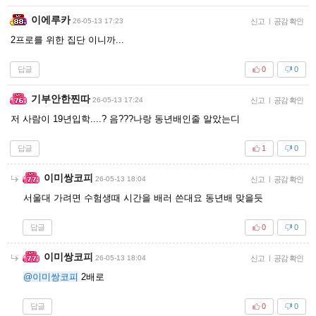
이에루카
26-05-13 17:23
신고
|
공감 확인
2프로를 위한 집단 이니까...
답글
0
0
기부안한찐따
26-05-13 17:24
신고
|
공감 확인
저 사람이 19년입학....? 음???나랑 동년배인줄 알았는디
답글
1
0
이미쌍코피
26-05-13 18:04
신고
|
공감 확인
서울대 가려면 수험생때 시간을 배러 쓴대요 동년배 맞을듯
답글
0
0
이미쌍코피
26-05-13 18:04
신고
|
공감 확인
@이미쌍코피
2배로
답글
0
0