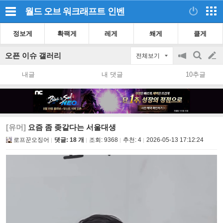
월드 오브 워크래프트
인벤
정보게
확팩게
레게
쐐게
클게
오픈 이슈 갤러리
전체보기
공
검
글
지
색
내글
내 댓글
10추글
on/off
쓰
기
[유머]
요즘 좀 좆같다는 서울대생
로프꾼오징어
댓글: 18 개
조회:
9368
추천:
4
2026-05-13 17:12:24