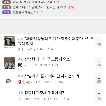
미국 학교에서 벌어진 남녀 싸움
[12]
계층
입추 지나서 시원해졌다고 한 사람 나오세요
[15]
기타
일본원폭이 한발더?
[7]
지식
"미국 해상봉쇄로 이란 원유수출 중단‥하르
이슈
1
그섬 정지"
댓글
균터
Lv.42
조회 104
15:46
산업혁명때 영국 노동자 숙소
계층
1
댓글
Earth
Lv.96
조회 362
15:44
주말에 차 끌고 어디 안 나가는 이유.
유머
1
댓글
전자팔찌
Lv.93
조회 360
15:44
정중하고 주세요 해야지?
계층
2
댓글
Blume
Lv.86
조회 265
추천 1
15:43