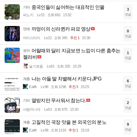
중국인들이 싫어하는 대표적인 인물
기타
3
댓글
파노키
Lv.51
조회 881
15:32
까엉이의 신라퀸카 파묘 영상
연예
0
댓글
아이스티이
Lv.32
조회 345
추천 1
15:30
어릴때와 달리 지금보면 느낌이 다른 춤추는
유머
1
젤라비
댓글
슬기로움
Lv.92
조회 335
15:29
나는 아들 딸 차별해서 키운다.JPG
계층
6
댓글
Earth
Lv.96
조회 1296
추천 3
15:25
열받지만 무서워서 참는다.
기타
2
댓글
사람아니야
Lv.63
조회 675
15:20
고질적인 국장 맛을 본 외국인의 분노
계층
9
댓글
Earth
Lv.96
조회 1316
추천 1
15:18