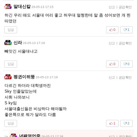
말대신칼
26-05-13 17:15
신고
|
공감 확인
하긴 우리 때도 서울대 머리 좋고 허우대 멀쩡한데 말 좀 섞어보면 개 찐
따였던
답글
0
1
신라
26-05-13 17:19
신고
|
공감 확인
빼앗긴 서울대냐고
답글
0
0
펭귄이뒤뚱
26-05-13 17:19
신고
|
공감 확인
다르긴 하더라 대학생까진
Sky 인줄알았는데
사회 나와보니
S ky임
서울대출신들은 비상하다 해야될까
좋은쬭으로 뭐가 달라도 다름
답글
1
2
년째영업중
26-05-13 17:38
신고
|
공감 확인