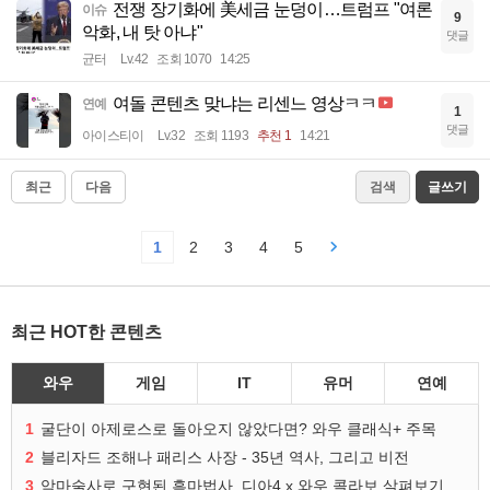
전쟁 장기화에 美세금 눈덩이…트럼프 "여론
이슈
9
악화, 내 탓 아냐"
댓글
균터
Lv.42
조회 1070
14:25
여돌 콘텐츠 맞냐는 리센느 영상ㅋㅋ
연예
1
댓글
아이스티이
Lv.32
조회 1193
추천 1
14:21
최근
다음
검색
글쓰기
1
2
3
4
5
최근 HOT한 콘텐츠
와우
게임
IT
유머
연예
1
굴단이 아제로스로 돌아오지 않았다면? 와우 클래식+ 주목
2
블리자드 조해나 패리스 사장 - 35년 역사, 그리고 비전
3
악마술사로 구현된 흑마법사, 디아4 x 와우 콜라보 살펴보기