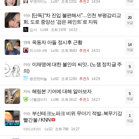
댓글
부엔까미노
Lv.87
조회 1351
추천 2
14:34
[단독] “차 진입 불편해서”…인천 부평감리교
이슈
20
회, 도로 중앙선 ‘검은 페인트’로 지워
댓글
입사
Lv.94
조회 1976
14:32
옥동자 아들 정시후 근황
연예
14
댓글
히스파니에
Lv.91
조회 3683
추천 4
14:31
이재명에 대한 불안의 씨앗.. (노잼 정치글 주
이슈
5
의)
댓글
평온한하늘
Lv.82
조회 1200
추천 5
14:29
헤링본 기어에 대해 알아보자
지식
5
댓글
너빨갱이지
Lv.86
조회 1612
추천 1
14:27
부산테크노파크 비위 무더기 적발..복무기강
이슈
1
빨간불 / KNN
댓글
아이스티이
Lv.32
조회 798
14:27