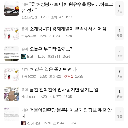
"美 해상봉쇄로 이란 원유수출 중단…하르그
이슈
1
섬 정지"
댓글
빈센트멧젠
Lv.60
조회 347
15:39
소개팅녀가 경제개념이 부족해서 헤어짐
유머
3
댓글
하루5프로
Lv.50
조회 831
15:38
오늘은 누구랑 잘까....?
유머
2
댓글
Earth
Lv.96
조회 844
15:36
ㅈ 같은 일은 뜯어보면 다
기타
7
댓글
하루5프로
Lv.50
조회 626
추천 1
15:35
남친 전여친이 입사동기면 생기는 일
유머
1
댓글
Neuhauus
Lv.20
조회 779
15:35
더불어민주당 블루웨이브 개인정보 유출 안
이슈
0
내
댓글
진겟타원
Lv.70
조회 441
15:34