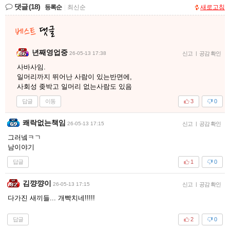
댓글
(18)
등록순
|
최신순
새로고침
년째영업중
26-05-13 17:38
신고
|
공감 확인
사바사임.
일머리까지 뛰어난 사람이 있는반면에,
사회성 좆박고 일머리 없는사람도 있음
답글
이동
3
0
쾌락없는책임
26-05-13 17:15
신고
|
공감 확인
그러넼ㅋㄱ
남이야기
답글
1
0
김꺙꺙이
26-05-13 17:15
신고
|
공감 확인
다가진 새끼들... 개빡치네!!!!!
답글
2
0