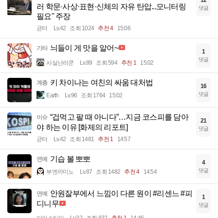
러 학문·사상·표현·신체의 자유 탄압...모니터링
댓글
필요" 주장
균터
Lv.42
조회 1024
추천 4
15:06
늬들이 게 맛을 알어~
기타
1
댓글
사실난라쿤
Lv.89
조회 594
추천 1
15:02
키 차이나는 여친의 싸움 대처법
계층
16
댓글
Earth
Lv.96
조회 1764
15:02
“겁먹고 팔 때 아니다”…지금 코스피를 담아
이슈
21
야 하는 이유 [화제의 리포트]
댓글
균터
Lv.42
조회 1481
추천 1
14:57
기습 볼 뽀뽀
연예
4
댓글
부엔까미노
Lv.87
조회 1482
추천 4
14:54
안원잘부에서 느낌이 다른 원이 #리센느 #피
연예
1
디니무
댓글
아이스티이
Lv.32
조회 832
추천 1
14:46