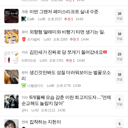
이번 그랜저 페이스리프트 실내 수준
계층
10
댓글
Earth
Lv.96
조회 2327
추천 1
14:46
외향형 딸래미와 비행기 타면 생기는 일.
유머
16
댓글
전자팔찌
Lv.93
조회 2285
추천 5
14:44
김민새가 진짜로 당 쪼개기 들어갔네요
이슈
23
댓글
하루5프로
Lv.50
조회 1791
추천 1
14:40
생긴것만봐도 성질 더러워보이는 벌꿀오소
유머
16
리
댓글
너빨갱이지
Lv.86
조회 1776
14:39
6개월째 모습 감춘 이란 최고지도자…"언제
이슈
6
순교해도 놀랍지 않아"
댓글
균터
Lv.42
조회 1111
14:36
집착하는 지헌이
연예
5