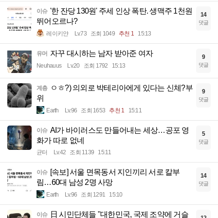
'한 잔당 130원' 주세 인상 폭탄. 생맥주 1천원
이슈
14
뛰어오르나?
댓글
레이키얀
Lv.73
조회 1049
추천 1
15:13
자꾸 대시하는 남자 받아준 여자
유머
9
댓글
Neuhauus
Lv.20
조회 1792
15:13
ㅇㅎ?) 의외로 박테리아에게 있다는 신체?부
계층
9
위
댓글
Earth
Lv.96
조회 1653
추천 1
15:11
AI가 바이러스도 만들어내는 세상…공포 영
이슈
5
화가 따로 없네
댓글
균터
Lv.42
조회 1139
15:11
[속보] 서울 면목동서 지인끼리 서로 칼부
이슈
14
림…60대 남성 2명 사망
댓글
Earth
Lv.96
조회 1291
15:10
日 시민단체들 "대한민국, 국제 조약에 거슬
이슈
12