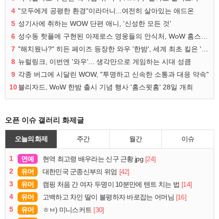
4
"모두에게 공평한 환경"이라더니...여전히 살아있는 애드온
5
성기사에 취하는 WOW 단편 애니, '신성한 모든 것'
6
성수동 핫플에 구현된 아제로스 영웅들의 안식처, WoW 홈스윗홈
7
"해치웠나?" 히든 페이즈 등장한 와우 '한밤', 세계 최초 킬은 '팀 리퀴드'
8
뉴럴링크, 이번엔 '와우'... 생각만으로 게임하는 시대 성큼
9
각종 버그에 시달린 WOW, "투명하고 신속한 소통과 대응 약속"
10
블리자드, WoW 한밤 출시 기념 행사 '홈스윗홈' 28일 개최
오픈 이슈 갤러리 화제글
오늘의 화제
주간
월간
이슈
1
연예
[24]
현역 최고령 배우라는 신구 근황.jpg
2
유머
[42]
대한민국 군종신부의 위엄
3
유머
[14]
캠핑 처음 간 여자 두명이 10분만에 텐트 치는 법
4
유머
[16]
고백하고 차인 딸이 불평하자 바로잡는 어머님
5
유머
[30]
ㅎㅂ) 미니스커트