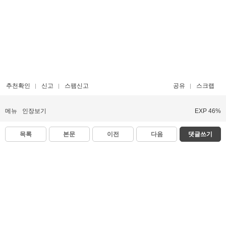
추천확인
신고
스팸신고
공유
스크랩
메뉴
인장보기
EXP 46%
목록
본문
이전
다음
댓글쓰기