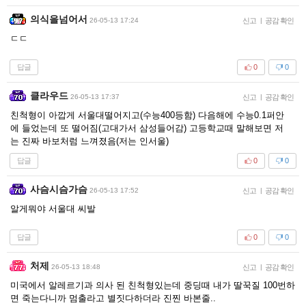
의식을넘어서
26-05-13 17:24
신고
|
공감 확인
ㄷㄷ
답글
0
0
클라우드
26-05-13 17:37
신고
|
공감 확인
친척형이 아깝게 서울대떨어지고(수능400등함) 다음해에 수능0.1퍼안
에 들었는데 또 떨어짐(고대가서 삼성들어감) 고등학교때 말해보면 저
는 진짜 바보처럼 느껴졌음(저는 인서울)
답글
0
0
사슴시슴가슴
26-05-13 17:52
신고
|
공감 확인
알게뭐야 서울대 씨발
답글
0
0
처제
26-05-13 18:48
신고
|
공감 확인
미국에서 알레르기과 의사 된 친척형있는데 중딩때 내가 딸꾹질 100번하
면 죽는다니까 멈출라고 별짓다하더라 진찐 바본줄..