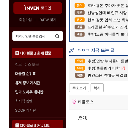
조카 용돈 주다가 뺏은 
유머
로그인
신남성연대 배인규 사망 
계층
회원가입
ID/PW 찾기
한복 잘못 입혀 보낸 학
유머
드래곤볼 40주년 리스
계층
후방)요즘 하나둘씩 보
계층
ㅇㅇㄱ 지금 뜨는 글
디아블로3 화제 집중
후방)인방 누나들이 돈벌때 
유머
정보 · 뉴스 모음
후방)흔들림의 미학
[3]
유머
대균열 순위표
층간소음 역대급 해결법
계층
유저 정보 게시판
주소보기
복사
팁과 노하우 게시판
치지직 팟벤
케를로스
SOOP 게시판
[연예]
디아블로3 커뮤니티