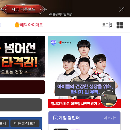
혜택.아이마트
로그인
인
벤
전
체
사
이
트
맵
게임 캘린더
더보기+
보기
이슈 화제보기