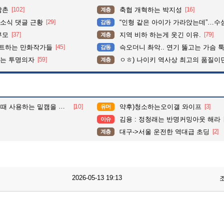
삼촌
[102]
축협 개혁하는 박지성
[16]
계층
소식 댓글 근황
[29]
“인형 같은 아이가 가라앉는데”…수심 3m 호수 뛰
감동
부모
[37]
지역 비하 하는게 웃긴 이유.
[79]
계층
펙트하는 만화작가들
[45]
슥오더니 촤악.. 연기 뚫고는 가슴 툭툭.. 지나가
감동
이는 투명의자
[59]
ㅇㅎ) 나이키 역사상 최고의 품질이
계층
사용하는 밑캠을 알아보자
[10]
약후)청소하는오이갤 와이프
[3]
유머
김용 : 정청래는 반명커밍아웃 해라
이슈
대구->서울 운전한 역대급 초딩
[2]
계층
2026-05-13 19:13