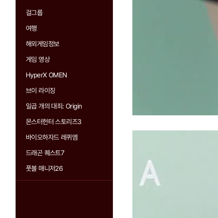
걸그룹
여행
해외게임정보
게임 영상
HyperX OMEN
브이 라이징
일곱 개의 대죄: Origin
몬스터헌터 스토리즈3
바이오하자드 레퀴엠
드래곤 퀘스트7
풋볼 매니저26