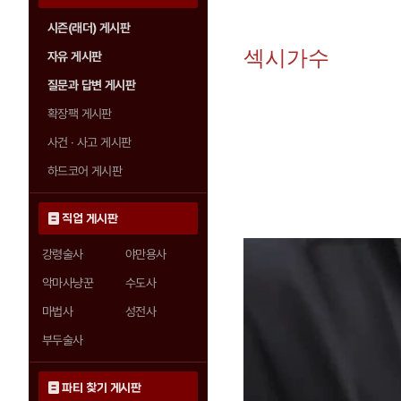
시즌(래더) 게시판
섹시가수
자유 게시판
질문과 답변 게시판
확장팩 게시판
사건 · 사고 게시판
하드코어 게시판
직업 게시판
강령술사
야만용사
악마사냥꾼
수도사
마법사
성전사
부두술사
파티 찾기 게시판