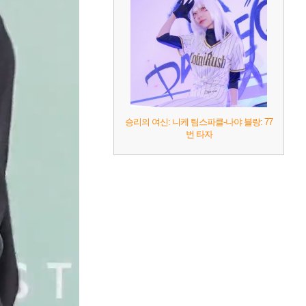
승리의 여신: 니케 팀스파클-나야 블랑: 77
번 타자