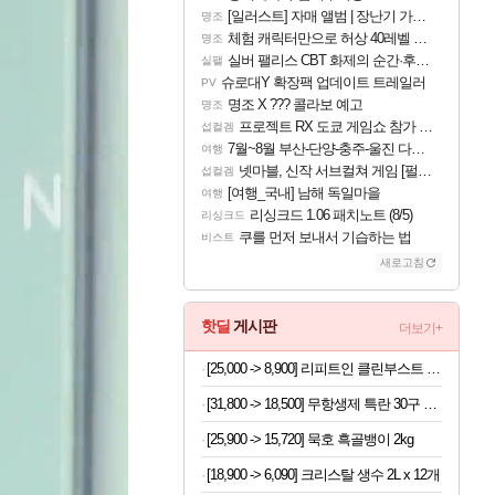
[일러스트] 자매 앨범 | 장난기 가득한 오후의 공원 (리메이크판)
명조
체험 캐릭터만으로 허상 40레벨 하이와티아 5분 컷!｜에이메스·린네·모니에 명함
명조
실버 팰리스 CBT 화제의 순간·후기 모음
실팰
슈로대Y 확장팩 업데이트 트레일러
PV
명조 X ??? 콜라보 예고
명조
프로젝트 RX 도쿄 게임쇼 참가 결정
섭컬겜
7월~8월 부산-단양-충주-울진 다녀왔어요~
여행
넷마블, 신작 서브컬쳐 게임 [펄 인 블루] 티저 사이트 오픈
섭컬겜
[여행_국내] 남해 독일마을
여행
리싱크드 1.06 패치노트 (8/5)
리싱크드
쿠를 먼저 보내서 기습하는 법
비스트
새로고침
핫딜
게시판
더보기+
[25,000 -> 8,900] 리피트인 클린부스트 주방세제 1L x 2개
[31,800 -> 18,500] 무항생제 특란 30구 x 2세트
[25,900 -> 15,720] 묵호 흑골뱅이 2kg
[18,900 -> 6,090] 크리스탈 생수 2L x 12개