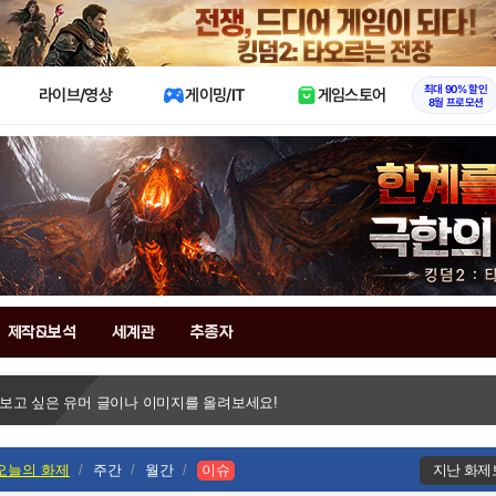
X
최대 90% 할인
라이브/영상
게이밍/IT
게임스토어
8월 프로모션
제작&보석
세계관
추종자
 보고 싶은 유머 글이나 이미지를 올려보세요!
오늘의 화제
주간
월간
이슈
지난 화제