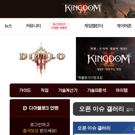
로스트아크
뉴스
커뮤니티
게임캘린더
게이머존
기대평 이벤트
가이드
직업
기술계산기
기술&룬석
아이템
디아블로3 인벤
오픈 이슈 갤러리
같이
로그인하고
오픈 이슈 갤러리
출석보상
받으세요!