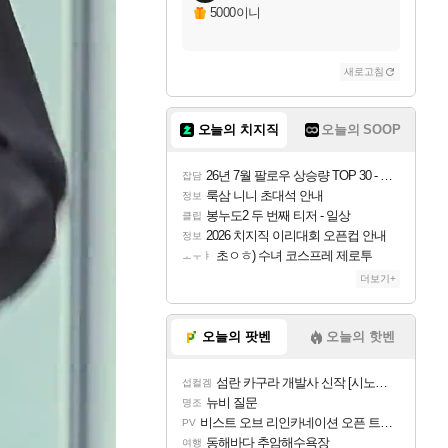
5000이니
새로고침
오늘의 치지직
오늘의 SOOP
26년 7월 팔로우 상승량 TOP 30 - 월간 치지직
잡담
룩삼 니니 초대석 안내
정보
봉누도2 두 번째 티저 - 일상
클립
2026 치지직 이리대회 오픈컵 안내
정보
초ㅇㅎ) 수녀 코스프레 제로투
ㅗㅜㅑ
더보기+
오늘의 팟벤
오늘의 핫벤
섬란 카구라 개발사 신작 [시노비 넥서스] 연내 출시 예정
섭컬겜
뉴비 질문
명조
비스트 오브 리인카네이션 오픈 트레일러
PV
동해바다 추암해수욕장
여행