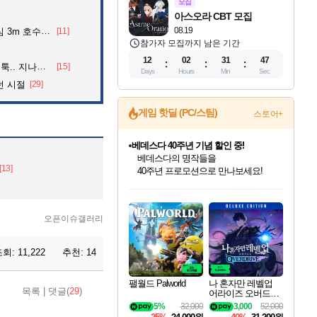
모집
아스오라 CBT 모집
08.19
어든 60대 의인
[11]
참가자 모집까지 남은 기간
12
02
31
43
던 아재의 정체
[15]
Days
Hours
Min
Sec
던 시절
[29]
게임 핫딜 (PC/스팀)
스토어+
마블 투혼 파이팅 소울즈 예약 판매 중!
마블 히어로 총 출동&화려한 격투!
[13]
네이버 포인트 혜택까지!
인벤게임즈 8월 특별 할인!
드래곤소드: 어웨이크닝 입점!
문명 7 특별 할인!
귀무자: 검의 길 예약 판매 중!
비스트 오브 리인카네이션 정식 출시!
커세어 코브 출시 기념 할인!
더 렐릭 퍼스트 가디언 정식 출시
베데스다 40주년 기념 할인 중!
캡콤 프렌차이즈 할인 진행 중!
캡콤 일부 상품 상시 할인
스타워즈 은하계 레이서
로블록스 기프트 카드 공식 입점
인기 퍼블리셔 모음!
스팀으로 만나는 드래곤소드!
조선&고려 DLC 출시 예정
10% 할인과
게임프릭 신작 IP
해적'섬'을 발전시키자!
설화x하드코어 액션!
베데스다의 명작들을
몬헌, 바하 등 인기 IP를
몬헌 와일즈 & 드래곤즈 도그마2
인벤게임즈에서 10% 추가 적립
Robux를 가장 안전하고
최대 90% 할인가를 만나보세요!
네이버혜택과 함께 만나보세요!
50%할인&추가 적립까지!
이니&베니 혜택까지!
네이버 혜택가와 함께 예약하세요!
할인&네이버혜택으로 만나보세요!
네이버페이 혜택과 만나보세요!
40주년 프로모션으로 만나보세요!
할인가에 만나보세요!
일부 에디션 상시 할인!
혜택으로 예약 판매 중
편안하게 충전하세요
오픈이슈갤러리
조회:
11,222
추천:
14
팰월드 Palworld
나 혼자만 레벨업
목록
|
댓글(
29
)
어라이즈 오버드라
이브 디럭스 에디션
5%
32,000
3,000
52,000
Solo Leveling Arise