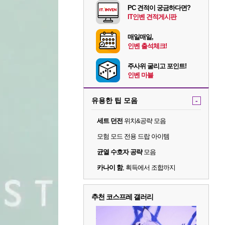
PC 견적이 궁금하다면?
IT인벤 견적게시판
매일매일,
인벤 출석체크!
주사위 굴리고 포인트!
인벤 마블
유용한 팁 모음
-
세트 던전
위치&공략 모음
모험 모드 전용 드랍 아이템
균열 수호자 공략
모음
카나이 함
, 획득에서 조합까지
추천 코스프레 갤러리