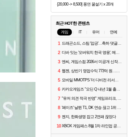
[20,000 -> 8,500] 풍연 꿀설기 x 20개
최근 HOT한 콘텐츠
게임
IT
유머
연예
1
드래곤소드, 스팀 '압긍'…축하 댓글 달고 게임 코드 받자!
2
디바 잇는 '오버워치 한국 영웅', 메카 파일럿 디몬 나온다
3
엔씨, 게임스컴 2026서 미공개 신작 최초 공개
4
웹젠, 상반기 영업수익 773억 원…순이익 89% 증가
5
모바일 MMOTPS '더 디비전 리서전스', 6일 스팀에도 출시
6
카카오게임즈 "오딘 Q 내년 1월 출시, 연기는 없다"
7
"유저 의견 적극 반영" 게임프리크, 비스트 오브 리인카네이션 개선 나선다
8
'페이즈' 날뛴 T1, DK 연승 끊고 1위 지켜
9
젠지, 한화생명 잡고 2연패 끊었다
10
XBOX 게임패스 8월 1차 라인업 공개... '비스트 오브 리인카네이션' 즉시 합류