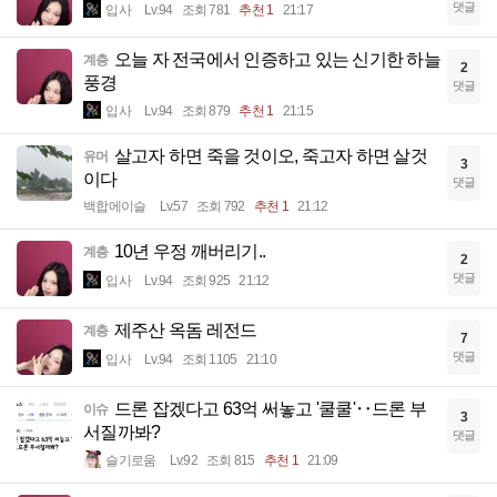
댓글
입사
Lv.94
조회 781
추천 1
21:17
오늘 자 전국에서 인증하고 있는 신기한 하늘
계층
2
풍경
댓글
입사
Lv.94
조회 879
추천 1
21:15
살고자 하면 죽을 것이오, 죽고자 하면 살것
유머
3
이다
댓글
백합에이슬
Lv.57
조회 792
추천 1
21:12
10년 우정 깨버리기..
계층
2
댓글
입사
Lv.94
조회 925
21:12
제주산 옥돔 레전드
계층
7
댓글
입사
Lv.94
조회 1105
21:10
드론 잡겠다고 63억 써놓고 '쿨쿨'‥드론 부
이슈
3
서질까봐?
댓글
슬기로움
Lv.92
조회 815
추천 1
21:09