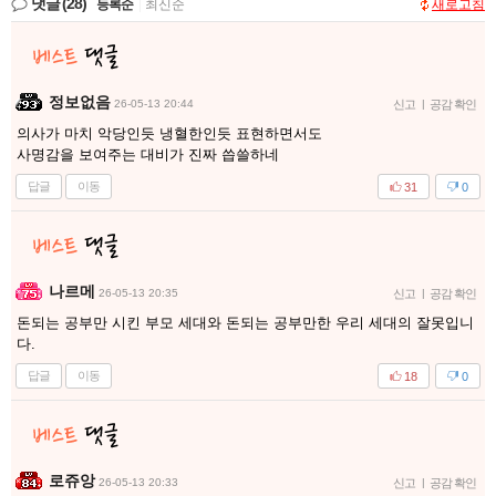
댓글
(28)
등록순
|
최신순
새로고침
정보없음
26-05-13 20:44
신고
|
공감 확인
의사가 마치 악당인듯 냉혈한인듯 표현하면서도
사명감을 보여주는 대비가 진짜 씁쓸하네
답글
이동
31
0
나르메
26-05-13 20:35
신고
|
공감 확인
돈되는 공부만 시킨 부모 세대와 돈되는 공부만한 우리 세대의 잘못입니
다.
답글
이동
18
0
로쥬앙
26-05-13 20:33
신고
|
공감 확인