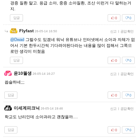
경증 질환 말고. 응급 소아, 중증 소아질환, 조산 이런거 다 말하는거
지.
답글
0
0
Flyfast
26-05-14 16:50
신고
|
공감 확인
@Dwad
그럴수도 있겠네 워낙 유튜브나 인터넷에서 소아과 자체가 없
어서 기본 한두시간씩 기다려야된다라는 내용을 많이 접해서 그쪽으
로만 생각이 미쳤음
답글
0
0
윤10월생
26-05-14 16:27
신고
|
공감 확인
씁슬하네;;;
답글
0
0
이세계피크닉
26-05-14 19:46
신고
|
공감 확인
학교도 난리인데 소아과라고 괜찮을까....
답글
0
0