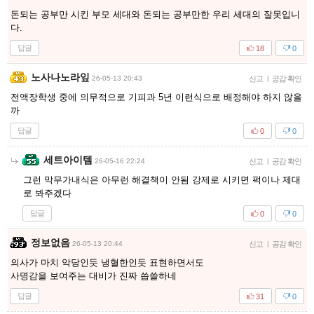
돈되는 공부만 시킨 부모 세대와 돈되는 공부만한 우리 세대의 잘못입니
다.
답글
18
0
노사나노라잎
26-05-13 20:43
신고
|
공감 확인
전액장학생 중에 의무적으로 기피과 5년 이런식으로 배정해야 하지 않을
까
답글
0
0
세트아이템
26-05-16 22:24
신고
|
공감 확인
그런 막무가내식은 아무런 해결책이 안됨 강제로 시키면 퍽이나 제대
로 봐주겠다
답글
0
0
정보없음
26-05-13 20:44
신고
|
공감 확인
의사가 마치 악당인듯 냉혈한인듯 표현하면서도
사명감을 보여주는 대비가 진짜 씁쓸하네
답글
31
0