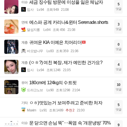
세금 징수팀 방문에 이성을 잃은 체납자
이슈
5
댓글
입사
Lv.94
조회 949
21:08
에스파 공계 카리나&윈터 Serenade.shorts
연예
3
댓글
달섭지롱
Lv.94
조회 456
21:08
귀여운 KIA 이예은 치어리더
계층
0
댓글
바오밥나무
Lv.83
조회 359
21:06
(ㅇㅎ?) 여친 복장, 제가 예민한 건가요?
계층
4
댓글
입사
Lv.94
조회 1246
21:05
180cm에 124kg의 수트핏
유머
10
댓글
드라고노브
Lv.90
조회 1298
21:04
ㅇㅎ)멋있는거 보여주려고 준비한 처자
기타
5
댓글
Maxim
Lv.91
조회 1489
추천 2
21:00
문 닫으면 손님 뚝"‥폭염 속 '개문냉방' 70%
이슈
9