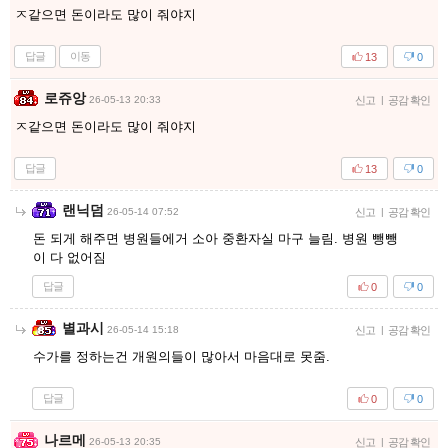
ㅈ같으면 돈이라도 많이 줘야지
답글
이동
13
0
로쥬앙
26-05-13 20:33
신고
|
공감 확인
ㅈ같으면 돈이라도 많이 줘야지
답글
13
0
랜닉덤
26-05-14 07:52
신고
|
공감 확인
돈 되게 해주면 병원들에거 소아 중환자실 마구 늘림. 병원 뺑뺑
이 다 없어짐
답글
0
0
별과시
26-05-14 15:18
신고
|
공감 확인
수가를 정하는건 개원의들이 많아서 마음대로 못줌.
답글
0
0
나르메
26-05-13 20:35
신고
|
공감 확인