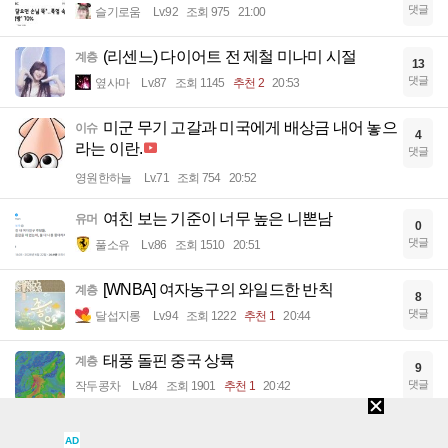
댓글
슬기로움
Lv.92
조회 975
21:00
(리센느) 다이어트 전 제철 미나미 시절
계층
13
댓글
옆사마
Lv.87
조회 1145
추천 2
20:53
미군 무기 고갈과 미국에게 배상금 내어 놓으
이슈
4
라는 이란.
댓글
영원한하늘
Lv.71
조회 754
20:52
여친 보는 기준이 너무 높은 니뽄남
유머
0
댓글
풀소유
Lv.86
조회 1510
20:51
[WNBA] 여자농구의 와일드한 반칙
계층
8
댓글
달섭지롱
Lv.94
조회 1222
추천 1
20:44
태풍 돌핀 중국 상륙
계층
9
댓글
작두콩차
Lv.84
조회 1901
추천 1
20:42
압구정 한강공원
사진
2
AD