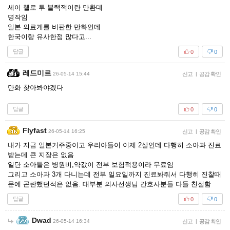
세이 헬로 투 블랙잭이란 만환데
명작임
일본 의료계를 비판한 만화인데
한국이랑 유사한점 많다고...
답글
0
0
레드미르
26-05-14 15:44
신고
|
공감 확인
만화 찾아봐야겠다
답글
0
0
Flyfast
26-05-14 16:25
신고
|
공감 확인
내가 지금 일본거주중이고 우리아들이 이제 2살인데 다행히 소아과 진료
받는데 큰 지장은 없음
일단 소아들은 병원비,약값이 전부 보험적용이라 무료임
그리고 소아과 3개 다니는데 전부 일요일까지 진료봐줘서 다행히 진찰때
문에 곤란했던적은 없음. 대부분 의사선생님 간호사분들 다들 친절함
답글
0
0
Dwad
26-05-14 16:34
신고
|
공감 확인