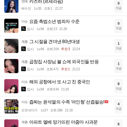
카즈하 (르세라핌)
연예
0
댓글
배수민
Lv.35
조회 1
21:27
요즘 촉법소년 범죄자 수준
이슈
0
댓글
입사
Lv.94
조회 23
21:26
그 시절을 견뎌낸 80년대생
계층
1
댓글
입사
Lv.94
조회 204
추천 3
21:24
곱창집 사장님 불 쇼에 외국인들 반응
계층
1
댓글
입사
Lv.94
조회 471
추천 1
21:22
해외 공항에서 또 사고 친 중국인
이슈
8
댓글
입사
Lv.94
조회 634
21:19
즙짜는 윤석열의 수족 '여인형' 선즙필승!
이슈
4
댓글
조졋네이거
Lv.37
조회 288
21:18
아파트 엘베 망가뜨린 아줌마 사과문
계층
6