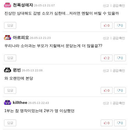
천폭성애자
26-05-13 21:07
신고
|
공감 확인
진상만 상대해도 감벙 소모가 심한데...저러면 멘탈이 버틸 수 있을까
답글
0
0
아르피오
26-05-13 21:23
신고
|
공감 확인
우리나라 소아과는 부모가 지랄해서 문닫는게 더 많을걸??
답글
2
0
윈빈
26-05-13 22:06
신고
|
공감 확인
와 오랜만에 본당
답글
0
0
killthee
26-05-13 22:43
신고
|
공감 확인
1부는 참 명작이었는데 2부가 영 이상했던
답글
0
0