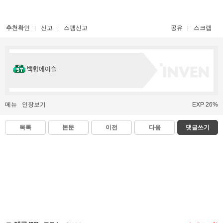
추천확인
신고
스팸신고
공유
스크랩
백합에이슬
메뉴
인장보기
EXP 26%
목록
본문
이전
다음
댓글쓰기