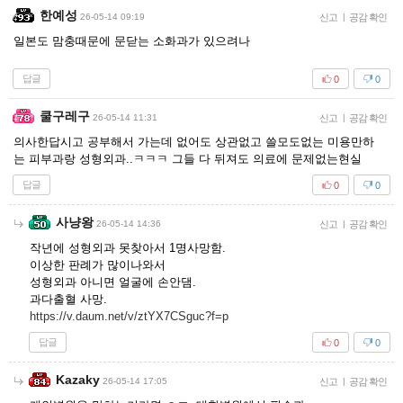
한예성
26-05-14 09:19
신고
|
공감 확인
일본도 맘충때문에 문닫는 소화과가 있으려나
답글
0
0
쿨구레구
26-05-14 11:31
신고
|
공감 확인
의사한답시고 공부해서 가는데 없어도 상관없고 쓸모도없는 미용만하
는 피부과랑 성형외과..ㅋㅋㅋ 그들 다 뒤져도 의료에 문제없는현실
답글
0
0
사냥왕
26-05-14 14:36
신고
|
공감 확인
작년에 성형외과 못찾아서 1명사망함.
이상한 판례가 많이나와서
성형외과 아니면 얼굴에 손안댐.
과다출혈 사망.
https://v.daum.net/v/ztYX7CSguc?f=p
답글
0
0
Kazaky
26-05-14 17:05
신고
|
공감 확인