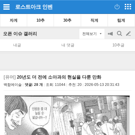
로스트아크
인벤
자게
10추
30추
직게
팁게
오픈 이슈 갤러리
전체보기
공
검
글
지
색
내글
내 댓글
10추글
on/off
쓰
기
[유머]
20년도 더 전에 소아과의 현실을 다룬 만화
백합에이슬
댓글: 28 개
조회:
11044
추천:
20
2026-05-13 20:31:43