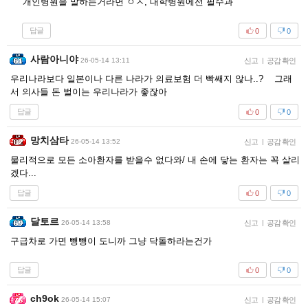
개인병원을 말하는거라면 ㅇㅈ, 대학병원에선 필수과
답글
0
0
사람아니야
26-05-14 13:11
신고
|
공감 확인
우리나라보다 일본이나 다른 나라가 의료보험 더 빡쌔지 않나..? 그래
서 의사들 돈 벌이는 우리나라가 좋잖아
답글
0
0
망치삼타
26-05-14 13:52
신고
|
공감 확인
물리적으로 모든 소아환자를 받을수 없다와/ 내 손에 닿는 환자는 꼭 살리
겠다...
답글
0
0
달토르
26-05-14 13:58
신고
|
공감 확인
구급차로 가면 뺑뺑이 도니까 그냥 닥돌하라는건가
답글
0
0
ch9ok
26-05-14 15:07
신고
|
공감 확인