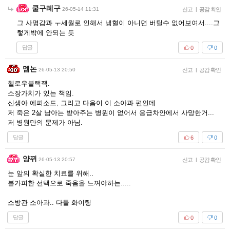
쿨구레구
26-05-14 11:31
신고
|
공감 확인
그 사명감과 ㅜ세월로 인해서 냉혈이 아니면 버틸수 없어보여서....그
렇게밖에 안되는 듯
답글
0
0
멤논
26-05-13 20:50
신고
|
공감 확인
헬로우블랙잭.
소장가치가 있는 책임.
신생아 에피소드, 그리고 다음이 이 소아과 편인데
저 죽은 2살 남아는 받아주는 병원이 없어서 응급차안에서 사망한거...
저 병원만의 문제가 아님.
답글
6
0
양뀌
26-05-13 20:57
신고
|
공감 확인
눈 앞의 확실한 치료를 위해..
불가피한 선택으로 죽음을 느껴야하는.....
소방관 소아과.. 다들 화이팅
답글
0
0