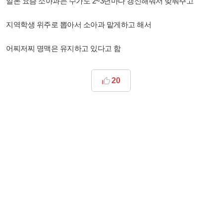
일본 요즘 소아과는 수가도 2~3년마다 갱신해줘서 맞춰주고
지역학생 위주로 뽑아서 소아과 맡게하고 해서
어찌저찌 명맥은 유지하고 있다고 함
20