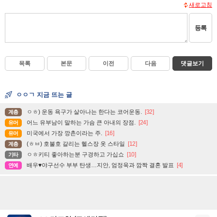
새로고침
등록
목록
본문
이전
다음
댓글보기
ㅇㅇㄱ 지금 뜨는 글
ㅇㅎ) 운동 욕구가 살아나는 한다는 코어운동.
[32]
계층
어느 유부남이 말하는 가슴 큰 아내의 장점.
[24]
유머
미국에서 가장 깡촌이라는 주.
[16]
유머
(ㅎㅂ) 호불호 갈리는 헬스장 옷 스타일
[12]
계층
ㅇㅎ키티 좋아하는분 구경하고 가십쇼
[10]
기타
배우♥야구선수 부부 탄생…지안, 엄정욱과 깜짝 결혼 발표
[4]
연예