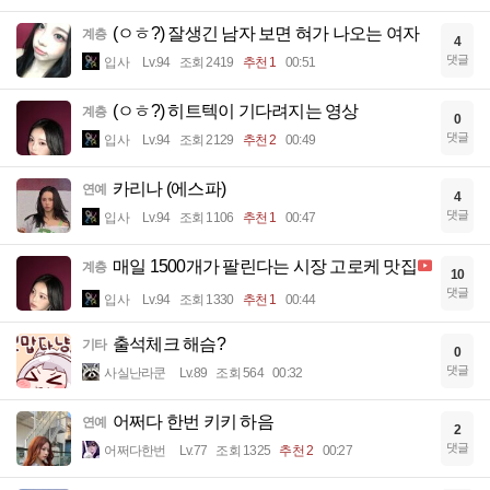
(ㅇㅎ?) 잘생긴 남자 보면 혀가 나오는 여자
계층
4
댓글
입사
Lv.94
조회 2419
추천 1
00:51
(ㅇㅎ?) 히트텍이 기다려지는 영상
계층
0
댓글
입사
Lv.94
조회 2129
추천 2
00:49
카리나 (에스파)
연예
4
댓글
입사
Lv.94
조회 1106
추천 1
00:47
매일 1500개가 팔린다는 시장 고로케 맛집
계층
10
댓글
입사
Lv.94
조회 1330
추천 1
00:44
출석체크 해슴?
기타
0
댓글
사실난라쿤
Lv.89
조회 564
00:32
어쩌다 한번 키키 하음
연예
2
댓글
어쩌다한번
Lv.77
조회 1325
추천 2
00:27