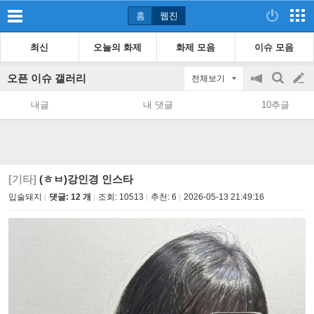
홈
웹진
최신
오늘의 화제
화제 모음
이슈 모음
오픈 이슈 갤러리
전체보기
공
검
글
지
색
내글
내 댓글
10추글
on/off
쓰
기
[기타]
(ㅎㅂ)강인경 인스타
입술돼지
댓글: 12 개
조회:
10513
추천:
6
2026-05-13 21:49:16