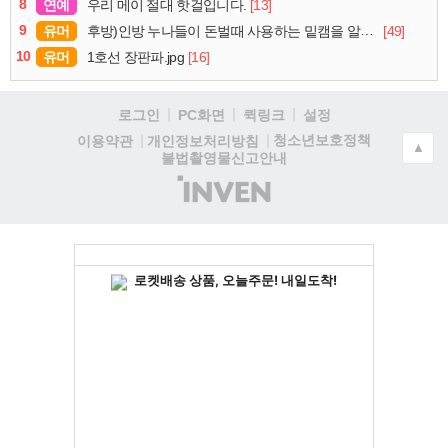
8
연예
[13]
우리 메이 절대 핫걸입니다.
9
유머
[49]
후방)인방 누나들이 돈벌때 사용하는 밑캠을 알아보자
10
유머
[16]
1호선 장판파.jpg
로그인
PC화면
퀵링크
설정
청소년보호정책
이용약관
개인정보처리방침
▲
불법촬영물신고안내
(주)
인
벤