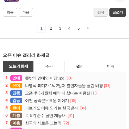
최근
다음
검색
글쓰기
1
2
3
4
5
오픈 이슈 갤러리 화제글
오늘의 화제
주간
월간
이슈
1
연예
[30]
뜻밖의 연예인 미담..jpg
2
유머
[31]
나영석 피디가 1박2일때 출연자들을 굴린 배경
3
감동
[15]
오픈 후 3개월치 예약 다 찼다는 미용실
4
감동
[19]
어떤 공익근무요원 이야기
5
유머
[34]
파브리도 이해 안가는 한국 음식
6
계층
[31]
ㅇㅎ?) 순수 골반 재능녀.
7
계층
[22]
한국의 새로운 그늘막