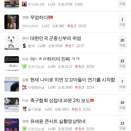
댓글
히스파니에
Lv.91
조회 2709
23:03
무엄하다!
연예
1
댓글
아이스티이
Lv.32
조회 962
추천 2
23:02
대한민국 군종신부의 위엄
유머
20
댓글
썽바
Lv.89
조회 3534
추천 7
22:57
아~ ㅈㄹ하지마 진짜 ㅋㅋ
이슈
23
댓글
드라고노브
Lv.90
조회 4117
추천 3
22:55
현재 나이로 치면 꼬꼬마들이 연기를 시작함
감동
7
댓글
사랑방손님
Lv.90
조회 2990
추천 3
22:54
축구협회 성접대 파문 2차 보도
이슈
10
댓글
슬기로움
Lv.92
조회 1662
추천 3
22:51
유세윤 콘서트 실황영상떳네
연예
13
댓글
드라고노브
Lv.90
조회 5265
추천 4
22:50