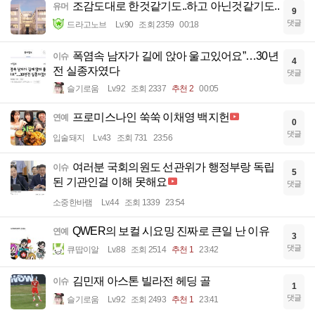
조감도대로 한것같기도..하고 아닌것같기도..
유머
9
댓글
드라고노브
Lv.90
조회 2359
00:18
폭염속 남자가 길에 앉아 울고있어요”…30년
이슈
4
전 실종자였다
댓글
슬기로움
Lv.92
조회 2337
추천 2
00:05
프로미스나인 쑥쑥 이채영 백지헌
연예
0
댓글
입술돼지
Lv.43
조회 731
23:56
여러분 국회의원도 선관위가 행정부랑 독립
이슈
5
된 기관인걸 이해 못해요
댓글
소중한바램
Lv.44
조회 1339
23:54
QWER의 보컬 시요밍 진짜로 큰일 난 이유
연예
3
댓글
큐땁이알
Lv.88
조회 2514
추천 1
23:42
김민재 아스톤 빌라전 헤딩 골
이슈
1
댓글
슬기로움
Lv.92
조회 2493
추천 1
23:41