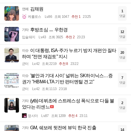
김채원
연예
1
댓글
케를로스
Lv.86
조회 1047
추천 1
23:25
후방조심 ㅡ 우한경
기타
12
댓글
입술돼지
Lv.43
조회 3925
추천 2
23:23
이 대통령, ISA·주가 누르기 방지 개편안 질타
이슈
20
하며 “전면 재검토” 지시
댓글
균터
Lv.42
조회 2219
추천 8
23:22
'불안과 기대 사이' 널뛰는 SK하이닉스…증
이슈
7
권가 "HBM4·LTA 기반 펀터멘털 견고"
댓글
균터
Lv.42
조회 1113
23:18
(ytb) 데뷔초에 스트레스성 폭식으로 다들 불
기타
2
었다는 리센느
댓글
옆사마
Lv.87
조회 1209
추천 4
23:11
GM, 쉐보레 뒷전에 뷰익 한국 진출
기타
14