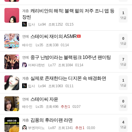
캐리비안의 해적: 블랙 펄의 저주 조니 뎁 등
계층
1
장씬
댓글
입사
Lv.94
조회 1252
01:15
스테이씨 재이의 ASMR
연예
0
댓글
배수민
Lv.35
조회 338
01:14
중구 난방이라는 블랙핑크 10주년 팬미팅
연예
7
댓글
어쩌다한번
Lv.77
조회 1084
01:14
실제로 존재한다는 디지몬 속 배경화면
계층
1
댓글
입사
Lv.94
조회 1063
01:11
스테이씨 자윤
연예
0
댓글
배수민
Lv.35
조회 496
추천 1
01:07
김풍의 후라이팬 라면
계층
4
댓글
부엔까미노
Lv.87
조회 1341
추천 1
01:00