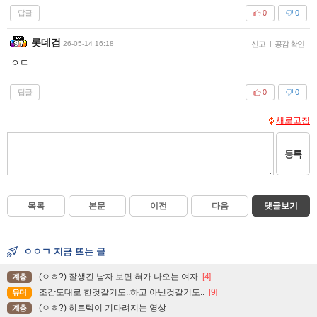
답글
0
0
롯데검
26-05-14 16:18
신고
|
공감 확인
ㅇㄷ
답글
0
0
새로고침
등록
목록
본문
이전
다음
댓글보기
ㅇㅇㄱ 지금 뜨는 글
(ㅇㅎ?) 잘생긴 남자 보면 혀가 나오는 여자
[4]
계층
조감도대로 한것같기도..하고 아닌것같기도..
[9]
유머
(ㅇㅎ?) 히트텍이 기다려지는 영상
계층