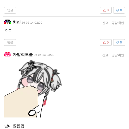
답글
0
0
치킨
26-05-14 02:20
신고
|
공감 확인
ㅇㄷ
답글
0
0
자발적모쏠
26-05-14 03:30
신고
|
공감 확인
맘마 쯉쯉쯉