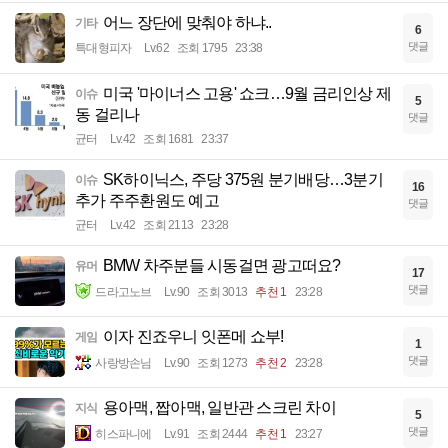
어느 장단에 맞춰야 하냐..
기타
6
댓글
특대형피자
Lv.62
조회 1795
23:38
미국 '마이너스 고용' 쇼크…9월 금리인상 제
이슈
5
동 걸리나
댓글
균터
Lv.42
조회 1681
23:37
SK하이닉스, 주당 375원 분기배당…3분기
이슈
16
추가 주주환원도 예고
댓글
균터
Lv.42
조회 2113
23:28
BMW 차주분들 시동걸면 광고떠요?
유머
17
댓글
드라고노브
Lv.90
조회 3013
추천 1
23:28
이자 진죠우니 잇폰메 쇼부!
게임
1
댓글
사랑방손님
Lv.90
조회 1273
추천 2
23:28
용아맥, 짭아맥, 일반관 스크린 차이
지식
5
댓글
히스파니에
Lv.91
조회 2444
추천 1
23:27