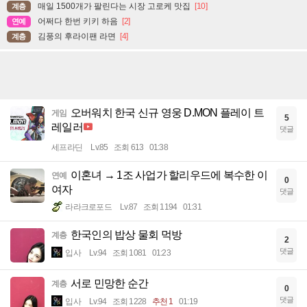
매일 1500개가 팔린다는 시장 고로케 맛집
[10]
계층
어쩌다 한번 키키 하음
[2]
연예
김풍의 후라이팬 라면
[4]
계층
오버워치 한국 신규 영웅 D.MON 플레이 트
게임
5
레일러
댓글
세프라딘
Lv.85
조회 613
01:38
이혼녀 → 1조 사업가 할리우드에 복수한 이
연예
0
여자
댓글
라라크로포드
Lv.87
조회 1194
01:31
한국인의 밥상 물회 먹방
계층
2
댓글
입사
Lv.94
조회 1081
01:23
서로 민망한 순간
계층
0
댓글
입사
Lv.94
조회 1228
추천 1
01:19