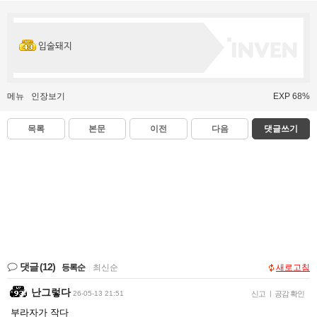
입술돼지
메뉴
인장보기
EXP 68%
목록
본문
이전
다음
댓글쓰기
댓글
(12)
등록순
|
최신순
새로고침
난그렇다
26-05-13 21:51
신고
|
공감 확인
부라자가 작다