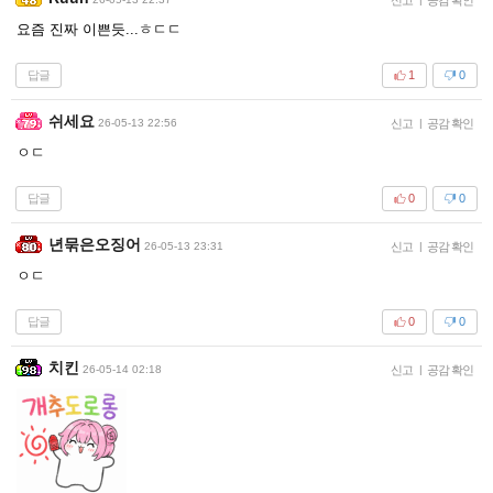
요즘 진짜 이쁜듯...ㅎㄷㄷ
답글
1
0
쉬세요
26-05-13 22:56
신고
|
공감 확인
ㅇㄷ
답글
0
0
년묶은오징어
26-05-13 23:31
신고
|
공감 확인
ㅇㄷ
답글
0
0
치킨
26-05-14 02:18
신고
|
공감 확인