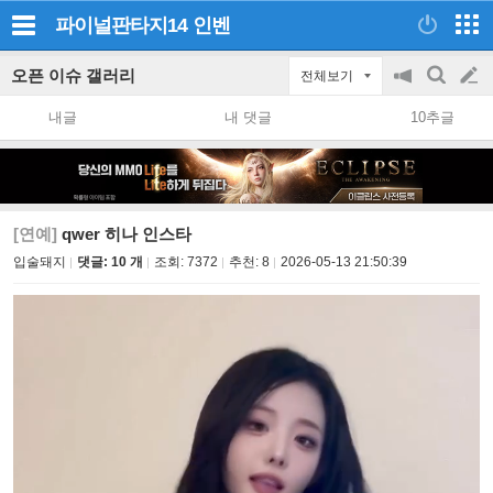
파이널판타지14
인벤
오픈 이슈 갤러리
전체보기
공
검
글
지
색
내글
내 댓글
10추글
on/off
쓰
기
[연예]
qwer 히나 인스타
입술돼지
댓글: 10 개
조회:
7372
추천:
8
2026-05-13 21:50:39