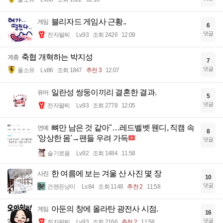
블리자드 게임사 근황..
게임
6
댓글
전자팔찌
Lv.93
조회 2426
12:09
축협 개혁하는 박지성
계층
7
댓글
풀소유
Lv.86
조회 1847
추천 3
12:07
일란성 쌍둥이끼리 결혼한 결과.
유머
5
댓글
전자팔찌
Lv.93
조회 2778
12:05
뼈만 남은 것 같아"…레드벨벳 웬디, 직캠 속
연예
8
'앙상한 몸'→팬들 우려 가득
댓글
슬기로움
Lv.92
조회 1484
11:58
한 여름에 보는 겨울 산 사진 몇 장
사진
10
댓글
건랜든냥이
Lv.84
조회 1148
추천 2
11:58
아둔의 창에 올라탄 광전사 시점.
게임
16
댓글
전자팔찌
Lv.93
조회 2166
추천 2
11:58