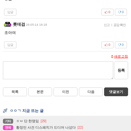
답글
0
0
롯데검
26-05-14 16:18
신고
|
공감 확인
조아여
답글
0
0
새로고침
등록
목록
본문
이전
다음
댓글보기
ㅇㅇㄱ 지금 뜨는 글
ㅎㅂ 단 한명임
[29]
기타
황정민 사건 디스패치가 드디어 나섰다
[22]
연예