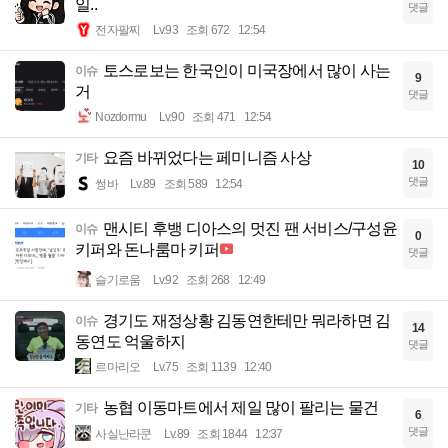
일..
댓글
전자팔찌
Lv.93
조회 672
12:54
토스로보는 한국인이 미국장에서 많이 사는
이슈
9
거
댓글
Nozdormu
Lv.90
조회 471
12:54
요즘 바뀌었다는 페미니즘 사상
기타
10
댓글
썽바
Lv.89
조회 589
12:54
맨시티 후뱅 디아스의 멋진 팬 서비스/구성윤
이슈
0
키퍼와 돈나룸마 키퍼
댓글
슬기로움
Lv.92
조회 268
12:49
경기도 재정상황 김동연한테만 뭐라하면 김
이슈
14
동연도 억울하지
댓글
르마리오
Lv.75
조회 1139
12:40
농협 이동마트에서 제일 많이 팔리는 물건
기타
6
댓글
사실난라쿤
Lv.89
조회 1844
12:37