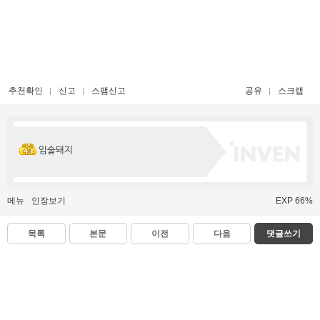
추천확인
신고
스팸신고
공유
스크랩
입술돼지
메뉴
인장보기
EXP 66%
목록
본문
이전
다음
댓글쓰기