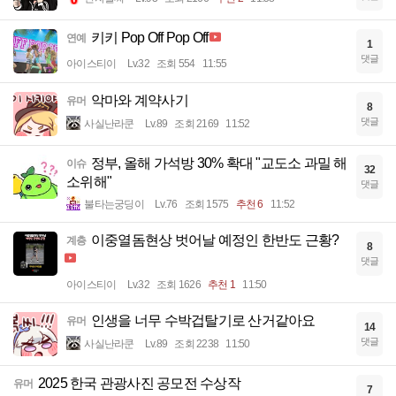
키키 Pop Off Pop Off
연예
1
댓글
아이스티이
Lv.32
조회 554
11:55
악마와 계약사기
유머
8
댓글
사실난라쿤
Lv.89
조회 2169
11:52
정부, 올해 가석방 30% 확대 "교도소 과밀 해
이슈
32
소위해"
댓글
불타는궁딩이
Lv.76
조회 1575
추천 6
11:52
이중열돔현상 벗어날 예정인 한반도 근황?
계층
8
댓글
아이스티이
Lv.32
조회 1626
추천 1
11:50
인생을 너무 수박겁탈기로 산거같아요
유머
14
댓글
사실난라쿤
Lv.89
조회 2238
11:50
2025 한국 관광사진 공모전 수상작
유머
7