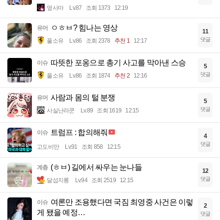
옆사마
Lv.87
조회 1373
12:19
ㅇㅎㅂ? 힘나는 영상
유머
11
댓글
풀소유
Lv.86
조회 2378
추천 1
12:17
따뜻한 포옹으로 총기 사고를 막아낸 스승
이슈
5
댓글
풀소유
Lv.86
조회 1874
추천 2
12:16
사람과 몸의 털 분쟁
유머
5
댓글
사실난라쿤
Lv.89
조회 1619
12:15
트럼프 : 합의해줘
이슈
4
댓글
고도비만
Lv.91
조회 858
12:15
(ㅎㅂ) 길에서 싸우는 눈나들
계층
12
댓글
달섭지롱
Lv.94
조회 2519
12:15
여론만 조용했다면 국짐 최영중 사건은 이렇
이슈
2
게 됐을 예정…
댓글