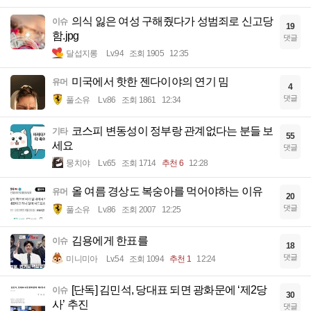
의식 잃은 여성 구해줬다가 성범죄로 신고당
이슈
19
함.jpg
댓글
달섭지롱
Lv.94
조회 1905
12:35
미국에서 핫한 젠다이야의 연기 밈
유머
4
댓글
풀소유
Lv.86
조회 1861
12:34
코스피 변동성이 정부랑 관계없다는 분들 보
기타
55
세요
댓글
뭉치야
Lv.65
조회 1714
추천 6
12:28
올 여름 경상도 복숭아를 먹어야하는 이유
유머
20
댓글
풀소유
Lv.86
조회 2007
12:25
김용에게 한표를
이슈
18
댓글
미니미아
Lv.54
조회 1094
추천 1
12:24
[단독] 김민석, 당대표 되면 광화문에 ‘제2당
이슈
30
사’ 추진
댓글