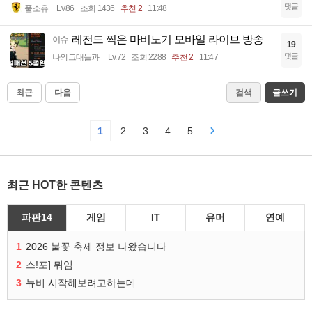
댓글
풀소유
Lv.86
조회 1436
추천 2
11:48
레전드 찍은 마비노기 모바일 라이브 방송
이슈
19
댓글
나의그대들과
Lv.72
조회 2288
추천 2
11:47
최근
다음
검색
글쓰기
1
2
3
4
5
최근 HOT한 콘텐츠
파판14
게임
IT
유머
연예
1
2026 불꽃 축제 정보 나왔습니다
2
스!포] 뭐임
3
뉴비 시작해보려고하는데