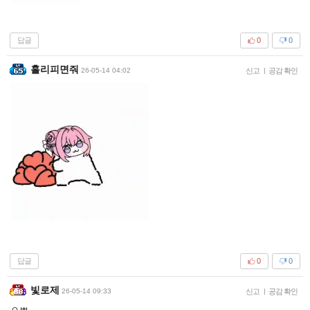
답글
0
0
홀리피면줘
26-05-14 04:02
신고
|
공감 확인
답글
0
0
빛로제
26-05-14 09:33
신고
|
공감 확인
ㅇㅃ