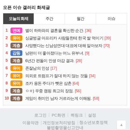
오픈 이슈 갤러리 화제글
오늘의 화제
주간
월간
이슈
1
연예
[36]
별이 하하와의 결혼을 확신한 순간.
2
유머
[39]
싱글벙글 아프리카 사람들한테 한국 쌀 먹이기
3
계층
[70]
사망했다는 신남성연대 대표에 대해 알아보자
4
감동
[9]
남편이 더 좋아졌다는 어느 유부녀.
5
계층
[28]
6년간 편돌이 인생 마감 결과.
6
유머
[17]
존잘남의 인성
7
유머
[34]
의외로 트럼프가 절대 하지 않는 것들
8
유머
[64]
조카 용돈 주다가 뺏은 삼촌
9
계층
[56]
ㅇㅎ) 우중 캠핑 최고의 장점.
10
계층
[58]
게임이 취미인 남자 거르라는게 이해됨.
로그인
PC화면
퀵링크
설정
청소년보호정책
이용약관
개인정보처리방침
▲
불법촬영물신고안내