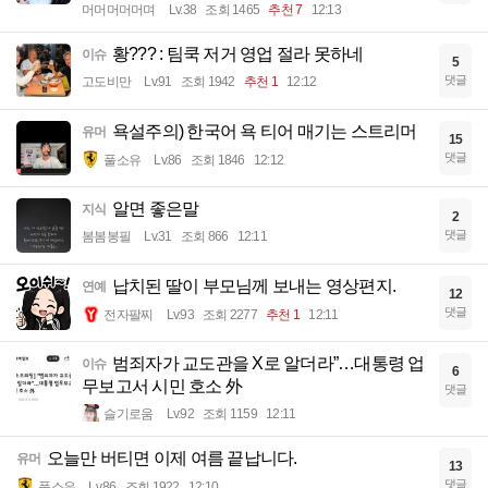
머머머머머며
Lv.38
조회 1465
추천 7
12:13
황??? : 팀쿡 저거 영업 절라 못하네
이슈
5
댓글
고도비만
Lv.91
조회 1942
추천 1
12:12
욕설주의) 한국어 욕 티어 매기는 스트리머
유머
15
댓글
풀소유
Lv.86
조회 1846
12:12
알면 좋은말
지식
2
댓글
봄봄봉필
Lv.31
조회 866
12:11
납치된 딸이 부모님께 보내는 영상편지.
연예
12
댓글
전자팔찌
Lv.93
조회 2277
추천 1
12:11
범죄자가 교도관을 X로 알더라”…대통령 업
이슈
6
무보고서 시민 호소 外
댓글
슬기로움
Lv.92
조회 1159
12:11
오늘만 버티면 이제 여름 끝납니다.
유머
13
댓글
풀소유
Lv.86
조회 1922
12:10