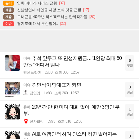
영화 미이라 시리즈 근황
[37]
유머
신남성연대 배인규 사망 소식 댓글 근황
[17]
계층
드래곤볼 40주년 리스펙트하는 만화작가들
[30]
계층
경기도에 대체 무슨일이..
[22]
이슈
추석 앞두고 또 민생지원금…“1인당 최대 50
이슈
6
만원” 어디서 받나
댓글
빈센트멧젠
Lv.60
조회 360
12:57
김민석이 당대표가 되면
이슈
3
댓글
김인영
Lv.83
조회 260
12:57
20년간 단 한 마디 대화 없이, 애만 3명인 부
유머
1
부.
댓글
전자팔찌
Lv.93
조회 318
12:56
AI로 여캠인척 하며 인스타 하면 벌어지는
계층
3