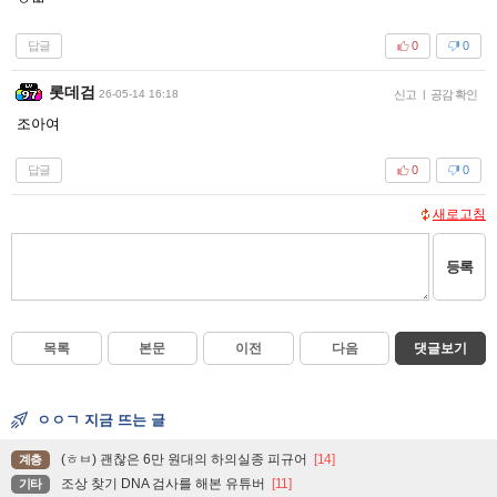
답글
0
0
롯데검
26-05-14 16:18
신고
|
공감 확인
조아여
답글
0
0
새로고침
등록
목록
본문
이전
다음
댓글보기
ㅇㅇㄱ 지금 뜨는 글
(ㅎㅂ) 괜찮은 6만 원대의 하의실종 피규어
[14]
계층
조상 찾기 DNA 검사를 해본 유튜버
[11]
기타