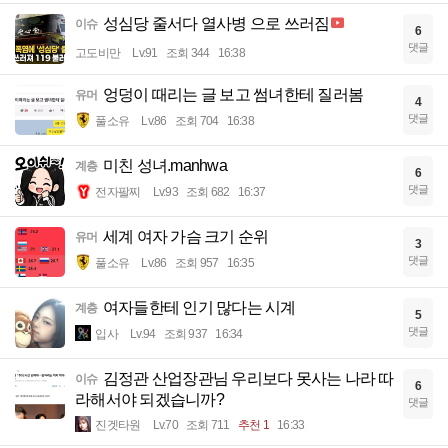
성심당 줄서다 열사병 으로 쓰러짐
이슈
6
댓글
고도비만
Lv.91
조회 344
16:38
엉덩이 때리는 글 보고 썸녀한테 질러봄
유머
4
댓글
풀소유
Lv.86
조회 704
16:38
미친 성녀.manhwa
계층
6
댓글
전자팔찌
Lv.93
조회 682
16:37
세계 여자 가슴 크기 순위
유머
3
댓글
풀소유
Lv.86
조회 957
16:35
여자들한테 인기 많다는 시계
계층
5
댓글
입사
Lv.94
조회 937
16:34
김정관 산업장관님 우리보다 못사는 나라 따
이슈
6
라해서야 되겠습니까?
댓글
진겟타원
Lv.70
조회 711
추천 1
16:33