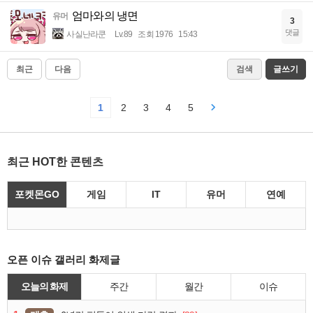
엄마와의 냉면
유머
3
댓글
사실난라쿤
Lv.89
조회 1976
15:43
최근
다음
검색
글쓰기
1
2
3
4
5
최근 HOT한 콘텐츠
포켓몬GO
게임
IT
유머
연예
오픈 이슈 갤러리 화제글
오늘의 화제
주간
월간
이슈