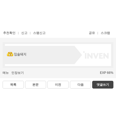
추천확인
신고
스팸신고
공유
스크랩
입술돼지
메뉴
인장보기
EXP 66%
목록
본문
이전
다음
댓글쓰기