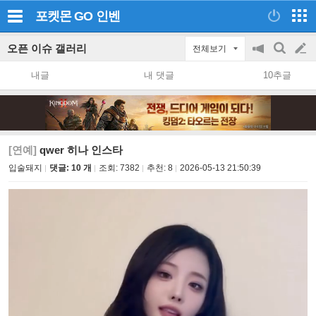
포켓몬 GO
인벤
오픈 이슈 갤러리
전체보기
공
검
글
지
색
내글
내 댓글
10추글
on/off
쓰
기
[연예]
qwer 히나 인스타
입술돼지
댓글: 10 개
조회:
7382
추천:
8
2026-05-13 21:50:39