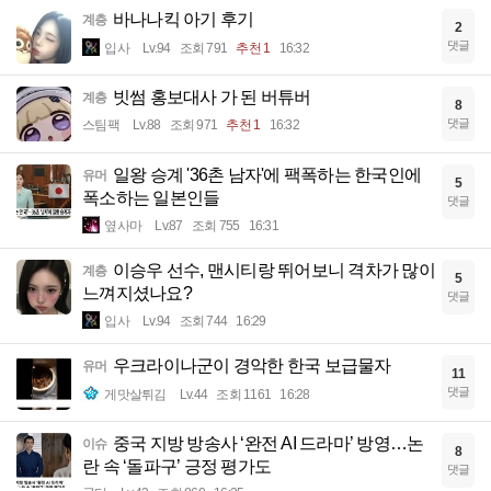
바나나킥 아기 후기
계층
2
댓글
입사
Lv.94
조회 791
추천 1
16:32
빗썸 홍보대사 가 된 버튜버
계층
8
댓글
스팀팩
Lv.88
조회 971
추천 1
16:32
일왕 승계 '36촌 남자'에 팩폭하는 한국인에
유머
5
폭소하는 일본인들
댓글
옆사마
Lv.87
조회 755
16:31
이승우 선수, 맨시티랑 뛰어보니 격차가 많이
계층
5
느껴지셨나요?
댓글
입사
Lv.94
조회 744
16:29
우크라이나군이 경악한 한국 보급물자
유머
11
댓글
게맛살튀김
Lv.44
조회 1161
16:28
중국 지방 방송사 ‘완전 AI 드라마’ 방영…논
이슈
8
란 속 ‘돌파구’ 긍정 평가도
댓글