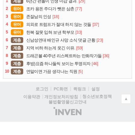
1
계층
[29]
6년간 편돌이 인생 마감 결과.
2
유머
[77]
조카 용돈 주다가 뺏은 삼촌
3
유머
[18]
존잘남의 인성
4
유머
[37]
의외로 트럼프가 절대 하지 않는 것들
5
유머
[33]
한복 잘못 입혀 보낸 학부모
6
계층
[23]
신남성연대 배인규 사망 소식 댓글 근황
7
계층
[59]
지역 비하 하는게 웃긴 이유.
8
계층
[36]
드래곤볼 40주년 리스펙트하는 만화작가들
9
계층
[46]
후방)요즘 하나둘씩 보이는 투명의자
10
계층
[5]
연말이면 가끔 생각나는 직원
로그인
PC화면
퀵링크
설정
청소년보호정책
이용약관
개인정보처리방침
▲
불법촬영물신고안내
(주)
인
벤