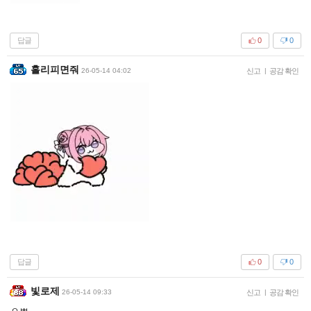
답글
0
0
홀리피면줘
26-05-14 04:02
신고
|
공감 확인
답글
0
0
빛로제
26-05-14 09:33
신고
|
공감 확인
ㅇㅃ