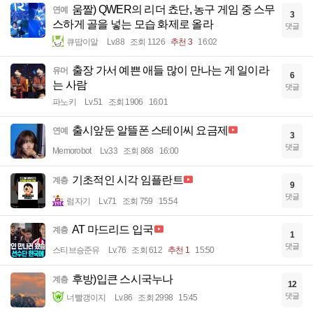
움짤) QWER의 리더 쵸단, 농구 게임 중 스무
연예
3
스하게 골을 넣는 모습 화제로 올라
댓글
큐땁이알
Lv.88
조회 1126
추천 3
16:02
출장 가서 예쁜 애들 많이 만나는 게 일이라
유머
6
는 사람
댓글
파노키
Lv.51
조회 1906
16:01
출시앞둔 알뜰폰 스테이씨 요금제
연예
3
댓글
Memorobot
Lv.33
조회 868
16:00
기초적인 시각 임플란트
계층
9
댓글
럼자기
Lv.71
조회 759
15:54
AT 마드리드 입국
계층
1
댓글
스티브승준유
Lv.76
조회 612
추천 1
15:50
후방)입큰 스시국누나
계층
12
댓글
너빨갱이지
Lv.86
조회 2998
15:45