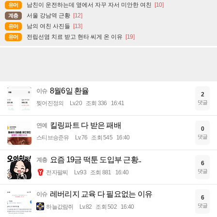
남친이 운전하는데 옆에서 자꾸 자서 미안한 여친
[10]
유머
서울 강남역 근황
[12]
계층
남의 여친 사진들
[13]
유머
전립선염 치료 받고 현타 씨게 온 이유
[19]
유머
8월6일 환율
이슈
2
댓글
찢어진정의
Lv.20
조회 336
16:41
킬링파트 다 받은 패배
연예
0
댓글
스티브승준유
Lv.76
조회 545
16:40
요즘 19금 떡툰 도입부 근황..
계층
6
댓글
전자팔찌
Lv.93
조회 881
16:40
레버리지 교육 다 필요없는 이유
이슈
6
댓글
하늘값람쥐
Lv.82
조회 502
16:40