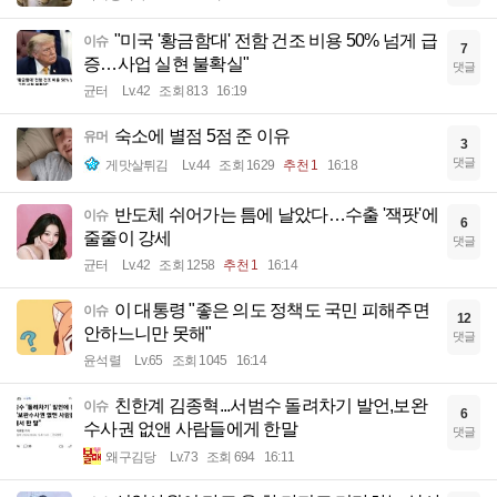
"미국 '황금함대' 전함 건조 비용 50% 넘게 급
이슈
7
증…사업 실현 불확실"
댓글
균터
Lv.42
조회 813
16:19
숙소에 별점 5점 준 이유
유머
3
댓글
게맛살튀김
Lv.44
조회 1629
추천 1
16:18
반도체 쉬어가는 틈에 날았다…수출 '잭팟'에
이슈
6
줄줄이 강세
댓글
균터
Lv.42
조회 1258
추천 1
16:14
이 대통령 "좋은 의도 정책도 국민 피해주면
이슈
12
안하느니만 못해"
댓글
윤석렬
Lv.65
조회 1045
16:14
친한계 김종혁...서범수 돌려차기 발언,보완
이슈
6
수사권 없앤 사람들에게 한말
댓글
왜구김당
Lv.73
조회 694
16:11