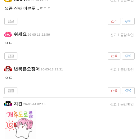
요즘 진짜 이쁜듯...ㅎㄷㄷ
답글
1
0
쉬세요
26-05-13 22:56
신고
|
공감 확인
ㅇㄷ
답글
0
0
년묶은오징어
26-05-13 23:31
신고
|
공감 확인
ㅇㄷ
답글
0
0
치킨
26-05-14 02:18
신고
|
공감 확인