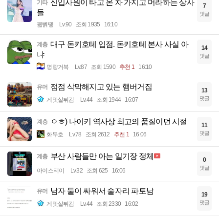
신입사원이 타고 온 차 가지고 머라하는 상사
기타
7
들
댓글
꿻뻵뗗
Lv.90
조회 1935
16:10
대구 돈키호테 입점. 돈키호테 본사 사실 아
계층
14
냐
댓글
명량거북
Lv.87
조회 1590
추천 1
16:10
점점 삭막해지고 있는 햄버거집
유머
13
댓글
게맛살튀김
Lv.44
조회 1944
16:07
ㅇㅎ) 나이키 역사상 최고의 품질이던 시절
계층
11
댓글
화무호
Lv.78
조회 2612
추천 1
16:06
부산 사람들만 아는 일기장 정체
계층
0
댓글
아이스티이
Lv.32
조회 625
16:06
남자 둘이 싸워서 술자리 파토남
유머
19
댓글
게맛살튀김
Lv.44
조회 2330
16:02