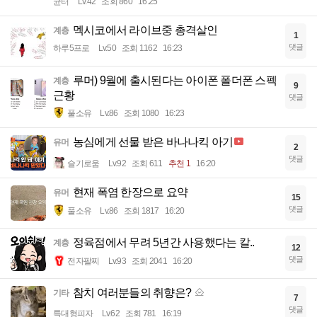
균터
Lv.42
조회 860
16:25
멕시코에서 라이브중 총격살인
계층
1
댓글
하루5프로
Lv.50
조회 1162
16:23
루머) 9월에 출시된다는 아이폰 폴더폰 스펙
계층
9
근황
댓글
풀소유
Lv.86
조회 1080
16:23
농심에게 선물 받은 바나나킥 아기
유머
2
댓글
슬기로움
Lv.92
조회 611
추천 1
16:20
현재 폭염 한장으로 요약
유머
15
댓글
풀소유
Lv.86
조회 1817
16:20
정육점에서 무려 5년간 사용했다는 칼..
계층
12
댓글
전자팔찌
Lv.93
조회 2041
16:20
참치 여러분들의 취향은?
기타
7
댓글
특대형피자
Lv.62
조회 781
16:19