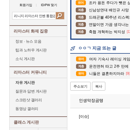
조카 용돈 주다가 뺏은 
유머
회원가입
ID/PW 찾기
신남성연대 배인규 사망 
계층
드래곤볼 40주년 리스
계층
연말이면 가끔 생각나는
계층
리마스터 화제 집중
축협 개혁하는 박지성
[1
계층
정보 · 뉴스 모음
ㅇㅇㄱ 지금 뜨는 글
팁과 노하우 게시판
소식 게시판
여자 기숙사 레이싱 게임
유머
운전면허 따고 2주 만에 
계층
리마스터 커뮤니티
니들은 결혼하지마라
[9]
유머
자유 게시판
주소보기
복사
질문과 답변 게시판
스크린샷 갤러리
인생막장곰탱
동영상 갤러리
[이슈]
클래스 게시판