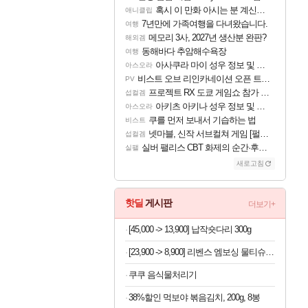
혹시 이 만화 아시는 분 계신가요
애니클립
7년만에 가족여행을 다녀왔습니다.
여행
메모리 3사, 2027년 생산분 완판?
해외겜
동해바다 추암해수욕장
여행
아사쿠라 마이 성우 정보 및 주요 필모
아스오라
비스트 오브 리인카네이션 오픈 트레일러
PV
프로젝트 RX 도쿄 게임쇼 참가 결정
섭컬겜
아키츠 아키나 성우 정보 및 주요 필모
아스오라
쿠를 먼저 보내서 기습하는 법
비스트
넷마블, 신작 서브컬쳐 게임 [펄 인 블루] 티저 사이트 오픈
섭컬겜
실버 팰리스 CBT 화제의 순간·후기 모음
실팰
새로고침
핫딜
게시판
더보기+
[45,000 -> 13,900] 납작숏다리 300g
[23,900 -> 8,900] 리벤스 엠보싱 물티슈 100매 x 10팩
쿠쿠 음식물처리기
38%할인 먹보야 볶음김치, 200g, 8봉