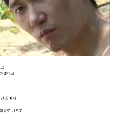
걸고
 하겠다고
내면 끝이지
 집유로 나오고