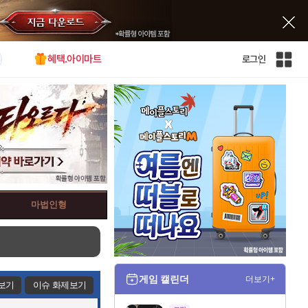
혜택.아이마트
로그인
인
벤
전
체
사
이
트
맵
마법인형
게임 캘린더
더보기+
보기
이슈 화제보기