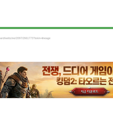
board/webzine/2097/2661773?iskin=lineage