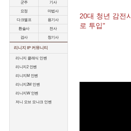
군주
기사
요정
마법사
20대 청년 감전사
다크엘프
용기사
로 투입"
환술사
전사
검사
창기사
리니지 IP 커뮤니티
리니지 클래식 인벤
리니지2 인벤
리니지M 인벤
리니지2M 인벤
리니지W 인벤
저니 오브 모나크 인벤