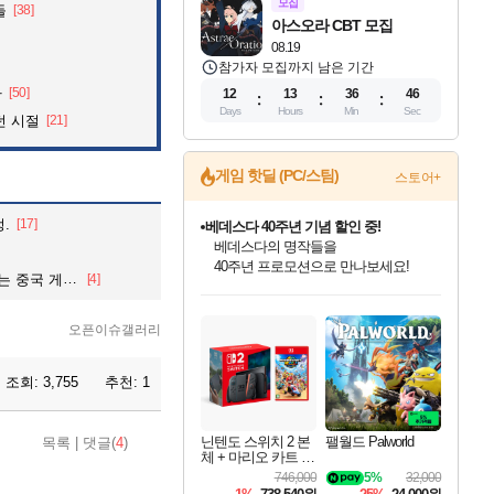
모집
들
[38]
아스오라 CBT 모집
08.19
참가자 모집까지 남은 기간
자
[50]
12
13
36
45
Days
Hours
Min
Sec
던 시절
[21]
게임 핫딜 (PC/스팀)
스토어+
.
[17]
베데스다 40주년 기념 할인 중!
베데스다의 명작들을
40주년 프로모션으로 만나보세요!
중국 게임사#
[4]
인벤게임즈 8월 특별 할인!
드래곤소드: 어웨이크닝 입점!
문명 7 특별 할인!
귀무자: 검의 길 예약 판매 중!
비스트 오브 리인카네이션 정식 출시!
커세어 코브 출시 기념 할인!
더 렐릭 퍼스트 가디언 정식 출시
마블 투혼 파이팅 소울즈 예약 판매 중!
캡콤 프렌차이즈 할인 진행 중!
캡콤 일부 상품 상시 할인
스타워즈 은하계 레이서
로블록스 기프트 카드 공식 입점
인기 퍼블리셔 모음!
스팀으로 만나는 드래곤소드!
조선&고려 DLC 출시 예정
10% 할인과
게임프릭 신작 IP
해적'섬'을 발전시키자!
설화x하드코어 액션!
마블 히어로 총 출동&화려한 격투!
몬헌, 바하 등 인기 IP를
몬헌 와일즈 & 드래곤즈 도그마2
인벤게임즈에서 10% 추가 적립
Robux를 가장 안전하고
최대 90% 할인가를 만나보세요!
네이버혜택과 함께 만나보세요!
50%할인&추가 적립까지!
이니&베니 혜택까지!
네이버 혜택가와 함께 예약하세요!
할인&네이버혜택으로 만나보세요!
네이버페이 혜택과 만나보세요!
네이버 포인트 혜택까지!
할인가에 만나보세요!
일부 에디션 상시 할인!
혜택으로 예약 판매 중
편안하게 충전하세요
오픈이슈갤러리
조회:
3,755
추천:
1
닌텐도 스위치 2 본
팰월드 Palworld
목록
|
댓글(
4
)
체 + 마리오 카트 월
드
746,000
5%
32,000