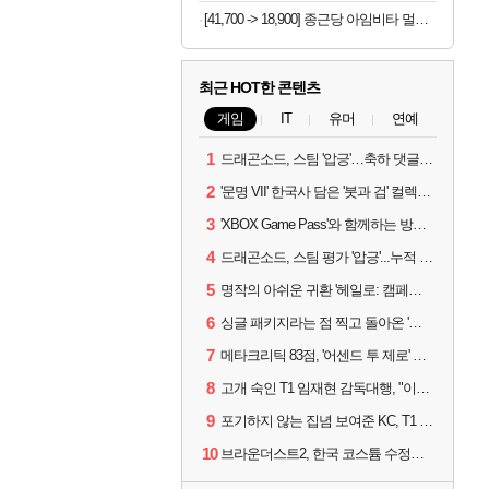
[41,700 -> 18,900] 종근당 아임비타 멀티비타민 30정 x 3박스
최근 HOT한 콘텐츠
게임
IT
유머
연예
1
드래곤소드, 스팀 '압긍'…축하 댓글 달고 게임 코드 받자!
2
'문명 VII' 한국사 담은 '붓과 검' 컬렉션 파트 2 출시
3
'XBOX Game Pass'와 함께하는 방구석 피서 게임 4종!
4
드래곤소드, 스팀 평가 '압긍'...누적 판매량 20만장 돌파
5
명작의 아쉬운 귀환 '헤일로: 캠페인 이볼브드'
6
싱글 패키지라는 점 찍고 돌아온 '드래곤소드: 어웨이크닝'
7
메타크리틱 83점, '어센드 투 제로' 정식 출시!
8
고개 숙인 T1 임재현 감독대행, "이른 탈락에 죄송한 마음 뿐"
9
포기하지 않는 집념 보여준 KC, T1 잡았다
10
브라운더스트2, 한국 코스튬 수정… 이준희 PD "안 하면 서비스 지속 불가"