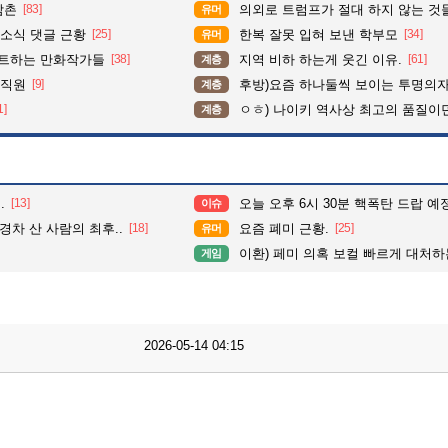
삼촌
[83]
의외로 트럼프가 절대 하지 않는 것
유머
소식 댓글 근황
[25]
한복 잘못 입혀 보낸 학부모
[34]
유머
펙트하는 만화작가들
[38]
지역 비하 하는게 웃긴 이유.
[61]
계층
 직원
[9]
후방)요즘 하나둘씩 보이는 투명의
계층
1]
ㅇㅎ) 나이키 역사상 최고의 품질이
계층
.
[13]
오늘 오후 6시 30분 핵폭탄 드랍 예정
이슈
경차 산 사람의 최후..
[18]
요즘 폐미 근황.
[25]
유머
이환) 페미 의혹 보컬 빠르게 대처하는 
게임
2026-05-14 04:15