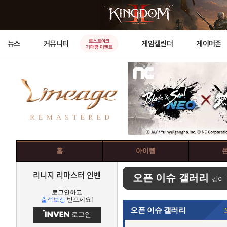
로스트아크
뉴스
커뮤니티
게임캘린더
게이머존
기대평 이벤트
홈
아이템
리니지 리마스터 인벤
오픈 이슈 갤러리
같이
로그인하고
출석보상
받으세요!
오픈 이슈 갤러리
로그인