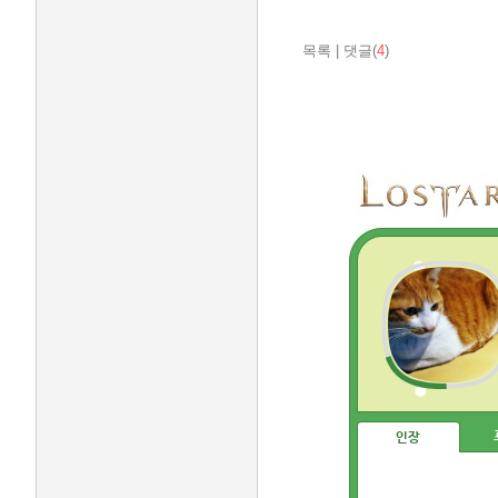
목록
|
댓글(
4
)
인장