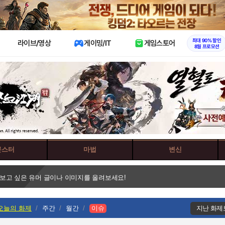
X
최대 90% 할인
라이브/영상
게이밍/IT
게임스토어
8월 프로모션
몬스터
마법
변신
 보고 싶은 유머 글이나 이미지를 올려보세요!
오늘의 화제
주간
월간
이슈
지난 화제