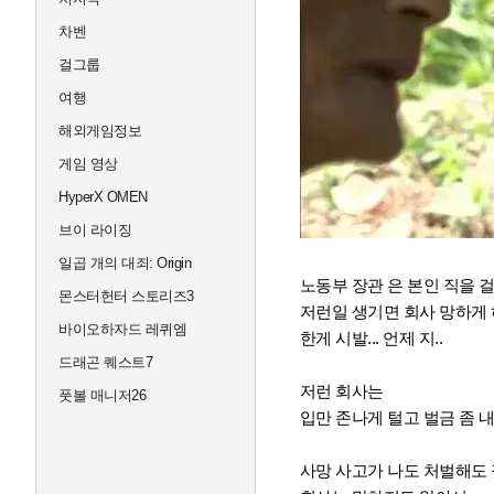
차벤
걸그룹
여행
해외게임정보
게임 영상
HyperX OMEN
브이 라이징
일곱 개의 대죄: Origin
노동부 장관 은 본인 직을 
몬스터헌터 스토리즈3
저런일 생기면 회사 망하게
바이오하자드 레퀴엠
한게 시발... 언제 지..
드래곤 퀘스트7
저런 회사는
풋볼 매니저26
입만 존나게 털고 벌금 좀 
사망 사고가 나도 처벌해도