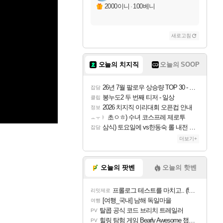
2000이니
·
100베니
새로고침
오늘의 치지직
오늘의 SOOP
26년 7월 팔로우 상승량 TOP 30 - 월간 치지직
잡담
봉누도2 두 번째 티저 - 일상
클립
2026 치지직 이리대회 오픈컵 안내
정보
초ㅇㅎ) 수녀 코스프레 제로투
ㅗㅜㅑ
삼식) 토요일에 vs한동숙 롤 내전 예정
잡담
더보기+
오늘의 팟벤
오늘의 핫벤
프롤로그 테스트를 마치고.. (feat. 리아)
리밋제로
[여행_국내] 남해 독일마을
여행
탈콥 공식 코드 브리치 트레일러
PV
힐링 탐험 게임 Bearly Awesome 챕터 1 트레일러
PV