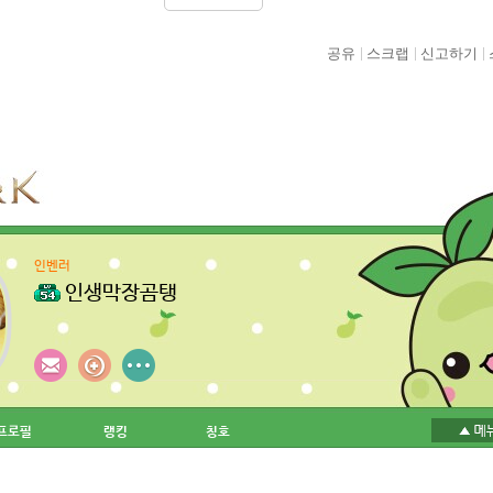
공유
스크랩
신고하기
인벤러
인생막장곰탱
프로필
랭킹
칭호