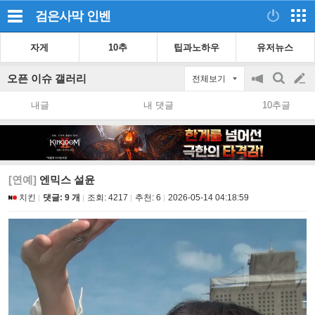
검은사막
인벤
자게
10추
팁과노하우
유저뉴스
오픈 이슈 갤러리
전체보기
공
검
글
지
색
내글
내 댓글
10추글
on/off
쓰
기
[연예]
엔믹스 설윤
치킨
댓글: 9 개
조회:
4217
추천:
6
2026-05-14 04:18:59