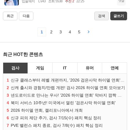
댓글
입술돼지
Lv.43
조회 5538
추천 2
22:25
최근
다음
검색
글쓰기
1
2
3
4
5
최근 HOT한 콘텐츠
검사
게임
IT
유머
연예
1
신규 클래스부터 레벨 개편까지, '2026 검은사막 하이델 연회' 총정리
2
신캐 출시와 경험치/만렙 개편! 검사 2026 하이델 연회 모아보기
3
넨도로이드로 만나는 우사! '2026 하이델 연회' 막바지 깜짝 공개
4
북미 서비스 10주년! 미국에서 열린 '검은사막 하이델 연회'
5
2026 하이델 연회, 캘리포니아에서 개최
6
신규 피의 제단 추가, 검사 7/15(수) 패치 핵심 정리
7
PVE 밸런스 패치 종료, 검사 7/8(수) 패치 핵심 정리