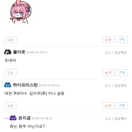
답글
0
0
폴아웃
26-05-14 06:17
신고
|
공감 확인
조녜야
답글
0
0
하이프리스틴
26-05-14 06:31
신고
|
공감 확인
대전 3대미녀 김지우(츄) 키나 설윤
답글
0
0
은지곰
26-05-14 19:27
신고
|
공감 확인
츄는 청주 아닌가요?