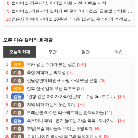
8
펄어비스 검은사막, 하이델 연회 사전 이벤트 시작
9
펄어비스, 검은사막 모험가 팬 무비 '마디걸스' 글로벌 상영회 개최
10
검은사막 북미 서비스 10주년, "다음 10년도 우리만의 액션으로"
오픈 이슈 갤러리 화제글
오늘의 화제
주간
월간
이슈
1
유머
[101]
조카 용돈 주다가 뺏은 삼촌
2
계층
[16]
축협 개혁하는 박지성
3
계층
[29]
신남성연대 배인규 사망 소식 댓글 근황
4
유머
[37]
한복 잘못 입혀 보낸 학부모
5
감동
[10]
“인형 같은 아이가 가라앉는데”…수심 3m 호수 뛰어든 60대 의인
6
계층
[76]
지역 비하 하는게 웃긴 이유.
7
계층
[44]
드래곤볼 40주년 리스펙트하는 만화작가들
8
감동
[15]
슥오더니 촤악.. 연기 뚫고는 가슴 툭툭.. 지나가던 아재의 정체
9
계층
[59]
후방)요즘 하나둘씩 보이는 투명의자
10
계층
[28]
ㅇㅎ) 나이키 역사상 최고의 품질이던 시절