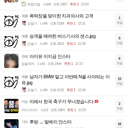
큐땁이알
Lv.88
조회 1967
추천 3
22:33
폭락장을 맞이한 치과의사와 고객
계층
1
댓글
강슬기
Lv.94
조회 5169
추천 1
22:31
승객을 배려한 버스기사의 센스.jpg
계층
5
댓글
강슬기
Lv.94
조회 3823
추천 2
22:29
아이유 이지금 인스타
연예
6
댓글
입술돼지
Lv.43
조회 2444
추천 1
22:27
남자가 BMW 말고 아반떼 N을 사야되는 이
계층
15
유.jpg
댓글
강슬기
Lv.94
조회 4132
추천 1
22:26
이래서 한국 축구가 무너졌습니다.
이슈
2
댓글
아이스티이
Lv.32
조회 1865
추천 1
22:25
후방 ㅡ 빛베리 안스타
기타
16