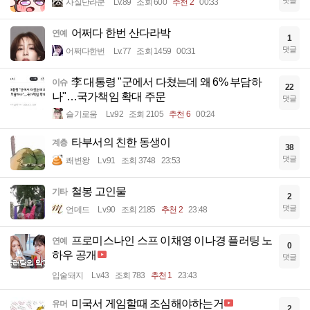
사실난라쿤
Lv.89
조회 600
추천 2
00:33
어쩌다 한번 산다라박
연예
1
댓글
어쩌다한번
Lv.77
조회 1459
00:31
李 대통령 "군에서 다쳤는데 왜 6% 부담하
이슈
22
나"…국가책임 확대 주문
댓글
슬기로움
Lv.92
조회 2105
추천 6
00:24
타부서의 친한 동생이
계층
38
댓글
쾌변왕
Lv.91
조회 3748
23:53
철봉 고인물
기타
2
댓글
언데드
Lv.90
조회 2185
추천 2
23:48
프로미스나인 스프 이채영 이나경 플러팅 노
연예
0
하우 공개
댓글
입술돼지
Lv.43
조회 783
추천 1
23:43
미국서 게임할때 조심해야하는거
유머
2