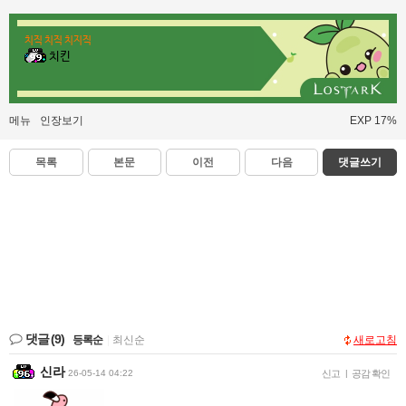
치직 치직 치지직
치킨
메뉴
인장보기
EXP 17%
목록
본문
이전
다음
댓글쓰기
댓글
(9)
등록순
|
최신순
새로고침
신라
26-05-14 04:22
신고
|
공감 확인