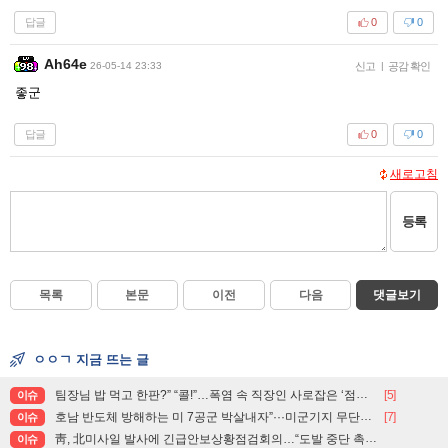
답글
0
0
Ah64e
26-05-14 23:33
신고
|
공감 확인
좋군
답글
0
0
새로고침
등록
목록
본문
이전
다음
댓글보기
ㅇㅇㄱ 지금 뜨는 글
팀장님 밥 먹고 한판?” “콜!”…폭염 속 직장인 사로잡은 ‘점심 몰캉스’
[5]
이슈
호남 반도체 방해하는 미 7공군 박살내자”···미군기지 무단침입 대학생단체 회원 3명 구속, 1명은 기각
[7]
이슈
靑, 北미사일 발사에 긴급안보상황점검회의…“도발 중단 촉구”
이슈