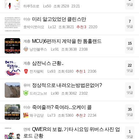
댓글
하루5프로
Lv.50
조회 2528
23:21
미리 알고있었던 클린스만
이슈
7
댓글
호박이쪼아요
Lv.12
조회 3821
추천 3
23:20
MCU)6편까지 계약을 한 톰홀랜드
계층
15
댓글
낭만블루스
Lv.91
조회 3638
23:08
삼전닉스 근황..
계층
22
댓글
전자팔찌
Lv.93
조회 6180
추천 1
23:06
정상적으로 내려오는방법은없어?
유머
9
댓글
드라고노브
Lv.90
조회 3062
23:02
죽여줄까? 죽여라...오케이 콜
이슈
35
댓글
왜구김당
Lv.73
조회 5360
추천 2
22:34
QWER의 보컬, 기타 시요밍 위버스 사진 업
연예
1
로드 근황
댓글