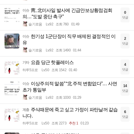
靑, 北미사일 발사에 긴급안보상황점검회
이슈
0
의…“도발 중단 촉구”
댓글
슬기로움
Lv.92
조회 760
01:49
한기성 1군단장이 직무 배제된 결정적인 이
이슈
2
유
댓글
슬기로움
Lv.92
조회 1490
01:44
요즘 당근 핫플레이스
기타
4
댓글
하루5프로
Lv.50
조회 1542
01:40
이상주의적 말씀” “北 주적 변함없다”… 사면
이슈
14
초가 통일부
댓글
슬기로움
Lv.92
조회 1030
01:29
주식때문에 죽고 싶고 가정이 파탄날꺼 같습
계층
6
니다.
댓글
하루5프로
Lv.50
조회 2273
추천 1
01:23