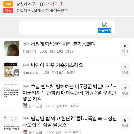
남친이 자꾸 기습키스해요
[1]
유머
검찰개혁 5월에 처리 불가능했다
이슈
검찰개혁 5월에 처리 불가능했다
이슈
0
댓글
강철의매
Lv.86
조회 196
03:37
남친이 자꾸 기습키스해요
유머
1
댓글
Neuhauus
Lv.20
조회 676
03:02
호남 반도체 방해하는 미 7공군 박살내자”···
이슈
7
미군기지 무단침입 대학생단체 회원 3명 구속, 1
댓글
명은 기각
슬기로움
Lv.92
조회 821
02:20
팀장님 밥 먹고 한판?” “콜!”…폭염 속 직장인
이슈
5
사로잡은 ‘점심 몰캉스’
댓글
슬기로움
Lv.92
조회 1432
02:03