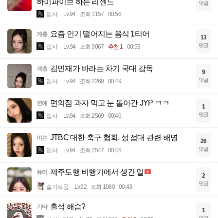
하이파이브 하는 리센느
댓글
입사
Lv.94
조회 1157
00:56
요즘 인기 떨어지는 음식 1티어
계층
13
댓글
입사
Lv.94
조회 3067
추천 1
00:53
김민재가 바라는 차기 국대 감독
계층
9
댓글
입사
Lv.94
조회 2260
00:49
편의점 과자 먹고 눈 돌아간 JYP ㅋㅋ
연예
1
댓글
입사
Lv.94
조회 2569
00:46
JTBC 대한 축구 협회, 성 접대 관련 해명
이슈
26
댓글
입사
Lv.94
조회 2547
00:45
제주도행 비행기에서 생긴 일
유머
2
댓글
슬기로움
Lv.92
조회 1080
00:43
출석 해슴?
기타
1
댓글