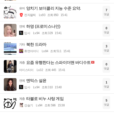
양치기 보더콜리 지능 수준 요약.
유머
7
댓글
전자팔찌
Lv.93
조회 850
15:41
하영 (프로미스나인)
연예
0
댓글
입사
Lv.94
조회 329
15:41
북한 드라마
기타
3
댓글
휴면아이디
Lv.84
조회 511
15:41
요즘 유행한다는 스파이더맨 바디수트
계층
0
댓글
아이스티이
Lv.32
조회 445
15:41
엔믹스 설윤
연예
1
댓글
입사
Lv.94
조회 310
15:40
타블로 비누 사탕 게임
계층
5
댓글
강슬기
Lv.94
조회 596
15:38