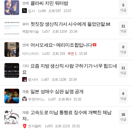
클라씨 지민 워터밤
연예
5
댓글
입사
Lv.94
조회 597
15:37
첫짓장 생산직가서 사수에게 들었던말.txt
유머
11
댓글
백합에이슬
Lv.57
조회 1104
15:34
어서오세요~ 메리미조합입니다
연예
0
댓글
아이스티이
Lv.32
조회 319
추천 1
15:34
요즘 지방 생산직 사람 구하기가 너무 힘드네
기타
11
요
댓글
옆사마
Lv.87
조회 1109
15:34
일본 성매수 심판 실명 공개
계층
6
댓글
부엔까미노
Lv.87
조회 963
15:32
고속도로 미납 통행료 징수에 개빡친 체납
계층
16
자..
댓글
전자팔찌
Lv.93
조회 1218
15:31