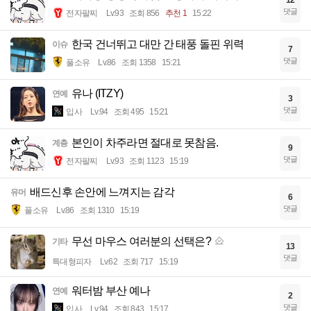
댓글
전자팔찌
Lv.93
조회 856
추천 1
15:22
한국 건너뛰고 대만 간 태풍 돌핀 위력
이슈
7
댓글
풀소유
Lv.86
조회 1358
15:21
유나 (ITZY)
연예
3
댓글
입사
Lv.94
조회 495
15:21
본인이 차주라면 절대로 못참음.
계층
9
댓글
전자팔찌
Lv.93
조회 1123
15:19
배드신후 손안에 느껴지는 감각
유머
6
댓글
풀소유
Lv.86
조회 1310
15:19
무선 마우스 여러분의 선택은?
기타
13
댓글
특대형피자
Lv.62
조회 717
15:19
워터밤 부산 예나
연예
2
댓글
입사
Lv.94
조회 843
15:17