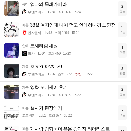
엄마의 몰래카메라
유머
2
댓글
부엔까미노
Lv.87
조회 974
15:24
33살 여자인데 나이 먹고 연애하니까 느낀점.
계층
9
댓글
전자팔찌
Lv.93
조회 1499
15:24
르세라핌 채원
연예
1
댓글
입사
Lv.94
조회 459
15:23
ㅇㅎ?) 30 vs 120
계층
2
댓글
부엔까미노
Lv.87
조회 1244
추천 1
15:23
영화 오디세이 후기
계층
2
댓글
부엔까미노
Lv.87
조회 815
15:22
설사가 된장에게
이슈
2
댓글
고도비만
Lv.91
조회 674
15:22
개사랑 강형욱이 뽑은 강아지 티어리스트.
계층
12