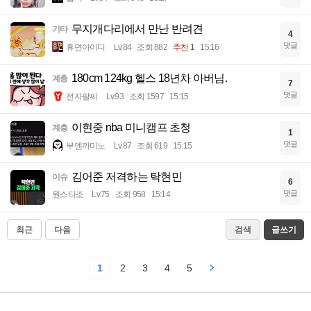
무지개다리에서 만난 반려견
기타
4
댓글
휴면아이디
Lv.84
조회 882
추천 1
15:16
180cm 124kg 헬스 18년차 아버님.
계층
7
댓글
전자팔찌
Lv.93
조회 1597
15:15
이현중 nba 미니캠프 초청
계층
1
댓글
부엔까미노
Lv.87
조회 619
15:15
김어준 저격하는 탁현민
이슈
6
댓글
원스타조
Lv.75
조회 958
15:14
최근
다음
검색
글쓰기
1
2
3
4
5