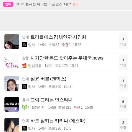
2026 현시점 워터밤 퍼포먼스 1황?
[13]
연예
트리플에스 김채연 팬사인회
연예
1
댓글
입사
Lv.94
조회 85
추천 1
15:52
사기당한 돈도 찾아주는 우체국.news
감동
1
댓글
달섭지롱
Lv.94
조회 170
15:51
설윤 버블 (엔믹스)
연예
1
댓글
입사
Lv.94
조회 200
15:48
그림 그리는 인스타녀
유머
6
댓글
너빨갱이지
Lv.86
조회 321
추천 1
15:48
하트 삼키는 카리나 (에스파)
연예
2
댓글
입사
Lv.94
조회 396
15:45