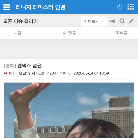
리니지 리마스터
인벤
오픈 이슈 갤러리
전체보기
공
검
글
지
색
내글
내 댓글
10추글
on/off
쓰
기
[연예]
엔믹스 설윤
치킨
댓글: 9 개
조회:
4234
추천:
6
2026-05-14 04:18:59