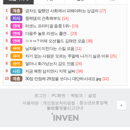
1
계층
[27]
공자도 말했던 사회에서 피해야하는 상급자
2
지식
[14]
중력댐의 건축해부도
3
연예
[16]
리센느 프리티걸 음중 1위~
4
연예
[23]
다음주 놀토 리센느 출연...
5
연예
[38]
ㅇㅎㅂ? 어제 오션월드 김채연 모음
6
유머
[11]
남자들이 미친다는 스킬 모음
7
유머
[25]
차가 없는 사람은 모르는 주말에 나가기 싫은 이유
8
유머
[26]
얼마나 화가났는지 감도 안옴
9
사진
[34]
지금 북한 삼지연시 지역 날씨
10
계층
[12]
30점 만점에 29점을 쏘다니 대단하시네요.jpg
로그인
PC화면
퀵링크
설정
청소년보호정책
이용약관
개인정보처리방침
▲
불법촬영물신고안내
(주)
인
벤