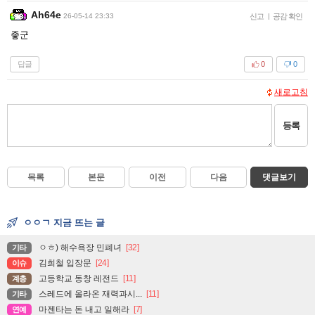
Ah64e
26-05-14 23:33
신고
|
공감 확인
좋군
답글
0
0
새로고침
등록
목록
본문
이전
다음
댓글보기
ㅇㅇㄱ 지금 뜨는 글
ㅇㅎ) 해수욕장 민폐녀
[32]
기타
김희철 입장문
[24]
이슈
고등학교 동창 레전드
[11]
계층
스레드에 올라온 재력과시...
[11]
기타
마젠타는 돈 내고 일해라
[7]
연예