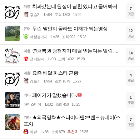
치과갔는데 원장이 남친 있냐고 물어봐서
계층
7
댓글
강슬기
Lv.94
조회 1303
15:29
무슨 말인지 몰라도 이해가 되는영상
유머
12
댓글
너빨갱이지
Lv.86
조회 908
15:28
연금복권 당첨자가 매달 받는다는 알림.....
계층
14
댓글
전자팔찌
Lv.93
조회 1402
15:28
요즘 배달 파스타 근황
계층
4
댓글
강슬기
Lv.94
조회 1079
15:27
페이커가 말했습니다.
기타
1
댓글
아이스티이
Lv.32
조회 450
15:25
★외국영화★스파이더맨:브랜드뉴데이(스
기타
7
포X)
댓글
리뷰
Lv.86
조회 679
추천 3
15:25