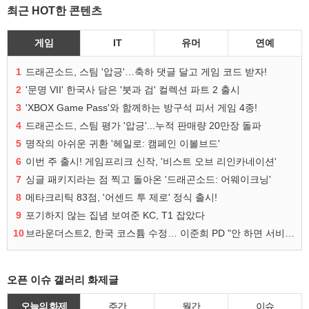
최근 HOT한 콘텐츠
게임
IT
유머
연예
1
드래곤소드, 스팀 '압긍'…축하 댓글 달고 게임 코드 받자!
2
'문명 VII' 한국사 담은 '붓과 검' 컬렉션 파트 2 출시
3
'XBOX Game Pass'와 함께하는 방구석 피서 게임 4종!
4
드래곤소드, 스팀 평가 '압긍'...누적 판매량 20만장 돌파
5
명작의 아쉬운 귀환 '헤일로: 캠페인 이볼브드'
6
이번 주 출시! 게임프리크 신작, '비스트 오브 리인카네이션'
7
싱글 패키지라는 점 찍고 돌아온 '드래곤소드: 어웨이크닝'
8
메타크리틱 83점, '어센드 투 제로' 정식 출시!
9
포기하지 않는 집념 보여준 KC, T1 잡았다
10
브라운더스트2, 한국 코스튬 수정… 이준희 PD "안 하면 서비스 지속 불가"
오픈 이슈 갤러리 화제글
오늘의 화제
주간
월간
이슈