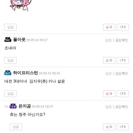
답글
0
0
폴아웃
26-05-14 06:17
신고
|
공감 확인
조녜야
답글
0
0
하이프리스틴
26-05-14 06:31
신고
|
공감 확인
대전 3대미녀 김지우(츄) 키나 설윤
답글
0
0
은지곰
26-05-14 19:27
신고
|
공감 확인
츄는 청주 아닌가요?
답글
0
0