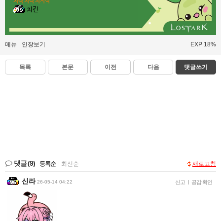
치직 치직 치지직
치킨
메뉴
인장보기
EXP 18%
목록
본문
이전
다음
댓글쓰기
댓글
(9)
등록순
|
최신순
새로고침
신라
26-05-14 04:22
신고
|
공감 확인