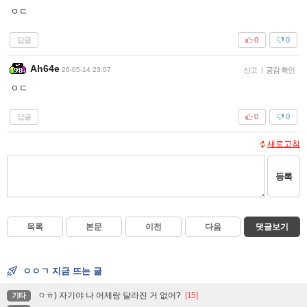
ㅇㄷ
답글
0
0
Ah64e
26-05-14 23:07
신고
|
공감 확인
ㅇㄷ
답글
0
0
새로고침
등록
목록
본문
이전
다음
댓글보기
ㅇㅇㄱ 지금 뜨는 글
ㅇㅎ) 자기야 나 어제랑 달라진 거 없어?
[15]
기타