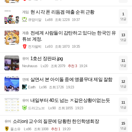
현 시각 폰 리듬겜 매출 순위 근황
게임
1
댓글
큐땁이알
Lv.88
조회 1228
19:37
전세계 사람들이 감탄하고 있다는 한국인 유
계층
13
튜브 계정.
댓글
전자팔찌
Lv.93
조회 1870
19:35
1호선 장판파.jpg
유머
11
댓글
Neuhauus
Lv.20
조회 2079
추천 3
19:24
살면서 본 아이돌 중에 앵콜무대 제일 잘함
연예
12
댓글
Earth
Lv.96
조회 1726
19:23
내일부터 40도 넘는 ㅈ같은상황이없는듯
유머
11
댓글
드라고노브
Lv.90
조회 1855
19:23
소리on) 교수의 질문에 당황한 한인학생회장
유머
15
댓글
풀소유
Lv.86
조회 1008
추천 1
19:20