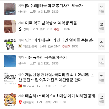
[혐주의]] 태국 학교 총기사건 오늘자
기타
13
댓글
더티장
Lv.75
조회 3175
18:39
미국 학교 남학생 vs 여학생 싸움
기타
26
댓글
썽바
Lv.89
조회 3033
추천 5
18:37
만약 이게 대본이라면 과연 얼마를 주는걸까
기타
29
댓글
제르만크록
Lv.81
조회 2444
추천 3
18:37
검은독수리 공중보여주기
기타
3
댓글
산바락
Lv.37
조회 1271
18:36
개밥쉰당 천하람...국회의원 최초 2박3일 논
이슈
25
산 훈련소 입소,각개전투 야간행군 한다
댓글
왜구김당
Lv.73
조회 1271
18:32
테슬라+스페이스x 초대형 메가 테라팹 공개.
계층
10
댓글
전자팔찌
Lv.93
조회 1799
18:31