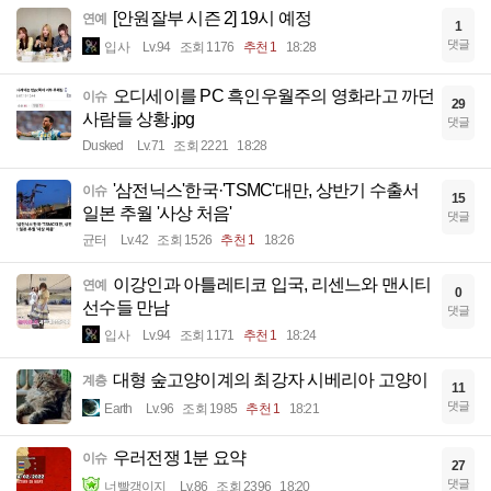
[안원잘부 시즌 2] 19시 예정
연예
1
댓글
입사
Lv.94
조회 1176
추천 1
18:28
오디세이를 PC 흑인우월주의 영화라고 까던
이슈
29
사람들 상황.jpg
댓글
Dusked
Lv.71
조회 2221
18:28
'삼전닉스'한국·'TSMC'대만, 상반기 수출서
이슈
15
일본 추월 '사상 처음'
댓글
균터
Lv.42
조회 1526
추천 1
18:26
이강인과 아틀레티코 입국, 리센느와 맨시티
연예
0
선수들 만남
댓글
입사
Lv.94
조회 1171
추천 1
18:24
대형 숲고양이계의 최강자 시베리아 고양이
계층
11
댓글
Earth
Lv.96
조회 1985
추천 1
18:21
우러전쟁 1분 요약
이슈
27
댓글
너빨갱이지
Lv.86
조회 2396
18:20