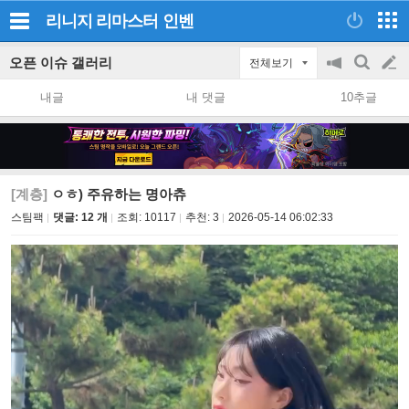
리니지 리마스터
인벤
오픈 이슈 갤러리
전체보기
공
검
글
지
색
내글
내 댓글
10추글
on/off
쓰
기
[계층]
ㅇㅎ) 주유하는 명아츄
스팀팩
댓글: 12 개
조회:
10117
추천:
3
2026-05-14 06:02:33