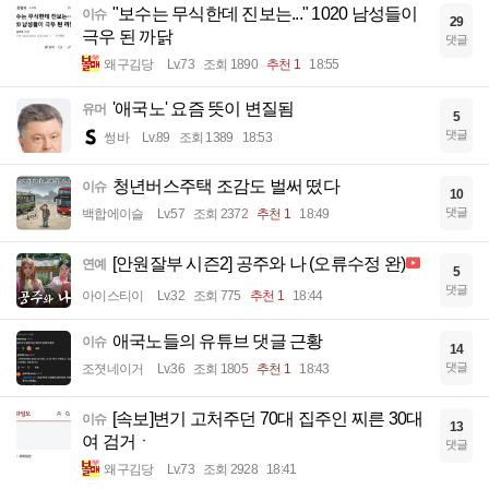
"보수는 무식한데 진보는..." 1020 남성들이
이슈
29
극우 된 까닭
댓글
왜구김당
Lv.73
조회 1890
추천 1
18:55
'애국노' 요즘 뜻이 변질됨
유머
5
댓글
썽바
Lv.89
조회 1389
18:53
청년버스주택 조감도 벌써 떴다
이슈
10
댓글
백합에이슬
Lv.57
조회 2372
추천 1
18:49
[안원잘부 시즌2] 공주와 나 (오류수정 완)
연예
5
댓글
아이스티이
Lv.32
조회 775
추천 1
18:44
애국노들의 유튜브 댓글 근황
이슈
14
댓글
조졋네이거
Lv.36
조회 1805
추천 1
18:43
[속보]변기 고처주던 70대 집주인 찌른 30대
이슈
13
여 검거ㆍ
댓글
왜구김당
Lv.73
조회 2928
18:41