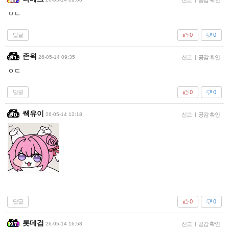
ㅇㄷ
답글
0
0
존윅
26-05-14 09:35
신고
|
공감 확인
ㅇㄷ
답글
0
0
쌕유이
26-05-14 13:18
신고
|
공감 확인
답글
0
0
롯데검
26-05-14 16:58
신고
|
공감 확인