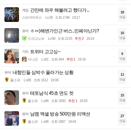
간만에 와우 해볼려고 했다가...
게임
18
댓글
스피커마우스
Lv.38
조회 1786
19:17
ㅎㅂ)해변가인근 버스..민폐아닌가?
유머
10
댓글
드라고노브
Lv.90
조회 2225
추천 2
19:16
트위터 고고싱~
기타
6
댓글
마나군
Lv.81
조회 944
추천 1
19:16
내향인들 심박수 올라가는 상황
유머
11
댓글
풀소유
Lv.86
조회 1612
19:06
테토남식 45초 면도 컷
유머
15
댓글
풀소유
Lv.86
조회 2093
추천 1
19:05
남캠 엑셀 방송 500만원 리액션
유머
27
댓글
풀소유
Lv.86
조회 2867
19:04