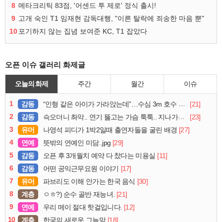
8
메타크리틱 83점, '어센드 투 제로' 정식 출시!
9
고개 숙인 T1 임재현 감독대행, "이른 탈락에 죄송한 마음 뿐"
10
포기하지 않는 집념 보여준 KC, T1 잡았다
오픈 이슈 갤러리 화제글
오늘의 화제
주간
월간
이슈
1
감동
[21]
“인형 같은 아이가 가라앉는데”…수심 3m 호수 뛰어든 60대 의인
2
감동
[23]
슥오더니 촤악.. 연기 뚫고는 가슴 툭툭.. 지나가던 아재의 정체
3
유머
[27]
나영석 피디가 1박2일때 출연자들을 굴린 배경
4
연예
[29]
뜻밖의 연예인 미담..jpg
5
감동
[11]
오픈 후 3개월치 예약 다 찼다는 미용실
6
감동
[17]
어떤 공익근무요원 이야기
7
유머
[30]
파브리도 이해 안가는 한국 음식
8
계층
[21]
ㅇㅎ?) 순수 골반 재능녀.
9
연예
[12]
우리 메이 절대 핫걸입니다.
10
계층
[18]
한국의 새로운 그늘막