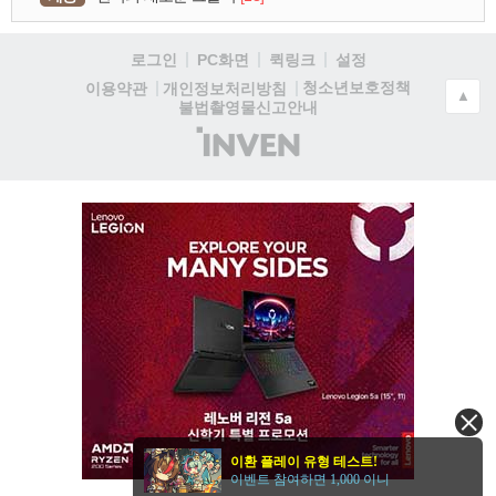
로그인
PC화면
퀵링크
설정
청소년보호정책
이용약관
개인정보처리방침
▲
불법촬영물신고안내
(주)
인
벤
이환 플레이 유형 테스트!
이벤트 참여하면 1,000 이니