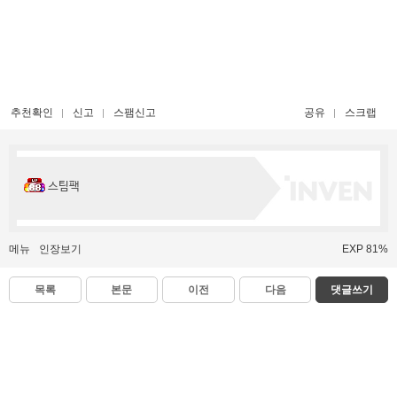
추천확인
신고
스팸신고
공유
스크랩
스팀팩
메뉴
인장보기
EXP 81%
목록
본문
이전
다음
댓글쓰기