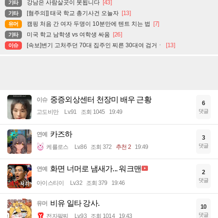
강남은 사람살곳이 못됩니다
[43]
기타
[혐주의]] 태국 학교 총기사건 오늘자
[13]
기타
캠핑 처음 간 여자 두명이 10분만에 텐트 치는 법
[7]
유머
미국 학교 남학생 vs 여학생 싸움
[26]
기타
[속보]변기 고처주던 70대 집주인 찌른 30대여 검거ㆍ
[13]
이슈
중증외상센터 천장미 배우 근황
이슈
6
댓글
고도비만
Lv.91
조회 1045
19:49
카즈하
연예
3
댓글
케를로스
Lv.86
조회 372
추천 2
19:49
화면 너머로 냄새가... 워크맨
연예
2
댓글
아이스티이
Lv.32
조회 379
19:46
비유 일타 강사.
유머
10
댓글
전자팔찌
Lv.93
조회 1014
19:43