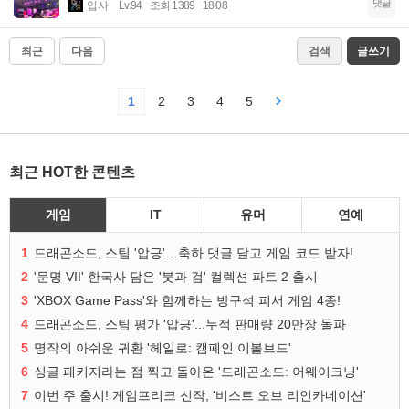
댓글
입사
Lv.94
조회 1389
18:08
최근
다음
검색
글쓰기
1
2
3
4
5
최근 HOT한 콘텐츠
게임
IT
유머
연예
1
드래곤소드, 스팀 '압긍'…축하 댓글 달고 게임 코드 받자!
2
'문명 VII' 한국사 담은 '붓과 검' 컬렉션 파트 2 출시
3
'XBOX Game Pass'와 함께하는 방구석 피서 게임 4종!
4
드래곤소드, 스팀 평가 '압긍'...누적 판매량 20만장 돌파
5
명작의 아쉬운 귀환 '헤일로: 캠페인 이볼브드'
6
싱글 패키지라는 점 찍고 돌아온 '드래곤소드: 어웨이크닝'
7
이번 주 출시! 게임프리크 신작, '비스트 오브 리인카네이션'