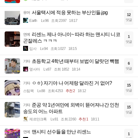
서울택시에 적응 못하는 부산인들.jpg
유머
12
댓글
Earth
Lv.96
조회 2397
18:17
리센느 제나 아니이~ 따라 하는 맨시티 니코
연예
1
곤잘레스 ㅋㅋㅋ
댓글
입사
Lv.94
조회 1027
18:15
초등학교 4학년 때부터 보법이 달랏던 빽햄
기타
6
댓글
옆사마
Lv.87
조회 1852
18:14
ㅇㅎ) 자기야 나 어제랑 달라진 거 없어?
기타
15
댓글
스팀팩
Lv.88
조회 4253
추천 2
18:12
준공 약 1년여만에 외벽이 뜯어져나간 인천
기타
15
송도의 어느 아파트
댓글
제르만크록
Lv.81
조회 2260
추천 1
18:11
맨시티 선수들을 만난 리센느
연예
1