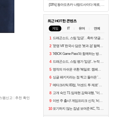
[33%] 동아오츠카 나랑드사이다 제로, 오리지널, 345ml, 24개
최근 HOT한 콘텐츠
게임
IT
유머
연예
1
드래곤소드, 스팀 '압긍'…축하 댓글 달고 게임 코드 받자!
2
'문명 VII' 한국사 담은 '붓과 검' 컬렉션 파트 2 출시
3
'XBOX Game Pass'와 함께하는 방구석 피서 게임 4종!
4
드래곤소드, 스팀 평가 '압긍'...누적 판매량 20만장 돌파
5
명작의 아쉬운 귀환 '헤일로: 캠페인 이볼브드'
6
싱글 패키지라는 점 찍고 돌아온 '드래곤소드: 어웨이크닝'
7
메타크리틱 83점, '어센드 투 제로' 정식 출시!
8
고개 숙인 T1 임재현 감독대행, "이른 탈락에 죄송한 마음 뿐"
스팸신고
추천 확인
9
이번 주 출시! 게임프리크 신작, '비스트 오브 리인카네이션'
10
포기하지 않는 집념 보여준 KC, T1 잡았다