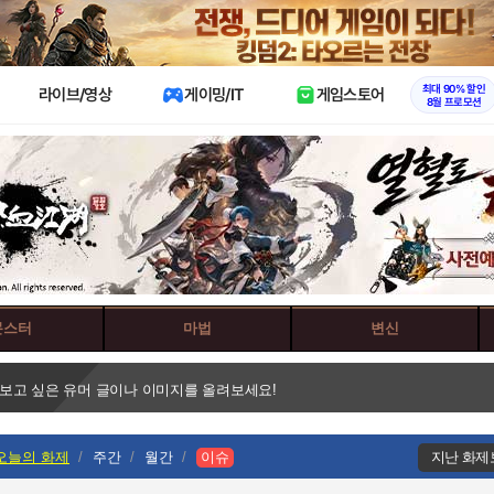
X
최대 90% 할인
라이브/영상
게이밍/IT
게임스토어
8월 프로모션
몬스터
마법
변신
 보고 싶은 유머 글이나 이미지를 올려보세요!
오늘의 화제
주간
월간
이슈
지난 화제