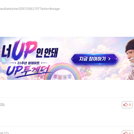
board/webzine/2097/2661797?iskin=lineage
28)
공감
비공
0
59:57)
공감
비공
0