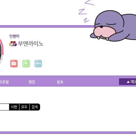
인벤러
부엔까미노
프로필
랭킹
칭호
10번
모두
검색