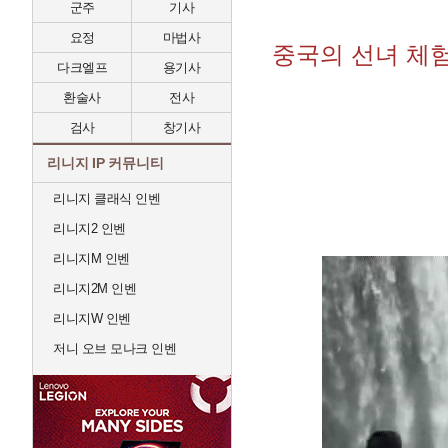
군주
기사
요정
마법사
중국의 선녀 체
다크엘프
용기사
환술사
전사
검사
창기사
리니지 IP 커뮤니티
리니지 클래식 인벤
리니지2 인벤
리니지M 인벤
리니지2M 인벤
리니지W 인벤
저니 오브 모나크 인벤