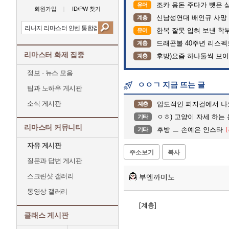
조카 용돈 주다가 뺏은 
유머
회원가입
ID/PW 찾기
신남성연대 배인규 사망 
계층
한복 잘못 입혀 보낸 학
유머
드래곤볼 40주년 리스
계층
리마스터 화제 집중
후방)요즘 하나둘씩 보
계층
정보 · 뉴스 모음
ㅇㅇㄱ 지금 뜨는 글
팁과 노하우 게시판
소식 게시판
압도적인 피지컬에서 나
계층
ㅇㅎ) 고양이 자세 하는
기타
리마스터 커뮤니티
후방 ㅡ 손예은 인스타
[
기타
자유 게시판
주소보기
복사
질문과 답변 게시판
스크린샷 갤러리
부엔까미노
동영상 갤러리
[계층]
클래스 게시판