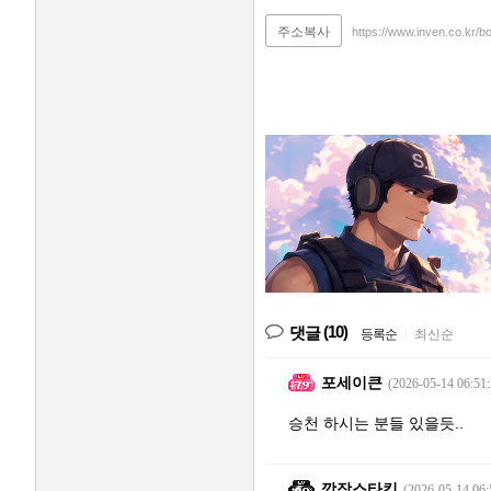
주소복사
https://www.inven.co.kr/
(10)
댓글
등록순
|
최신순
포세이큰
(2026-05-14 06:51:
승천 하시는 분들 있을듯..
깜장스타킹
(2026-05-14 06: