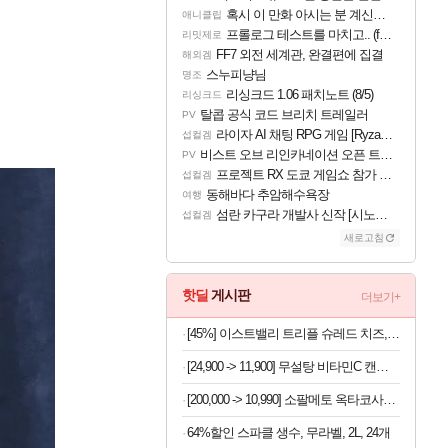
혹시 이 만화 아시는 분 계신가요
애니클립
프롤로그 테스트를 마치고.. (feat. 리아)
리밋제로
FF7 외전 세계관, 완결편에 집결
해외겜
스누피냥님
명조
리싱크드 1.06 패치노트 (8/5)
리싱크드
탈콥 공식 코드 브리치 트레일러
PV
라이자 AI 채팅 RPG 게임 [RyzaChat: AI] 공개
섭컬겜
비스트 오브 리인카네이션 오픈 트레일러
PV
프로젝트 RX 도쿄 게임쇼 참가 결정
섭컬겜
동해바다 추암해수욕장
여행
섬란 카구라 개발사 신작 [시노비 넥서스] 연내 출시 예정
섭컬겜
새로고침
핫딜
게시판
더보기+
[45%] 이스트밸리 트리플 슈레드 치즈, 1kg, 1개
[24,900 -> 11,900] 무설탕 비타민C 캔디 12가지맛 1kg
[200,000 -> 10,990] 소팔메토 옥타코사놀 포맨 x 2박스
64%할인 스파클 생수, 무라벨, 2L, 24개