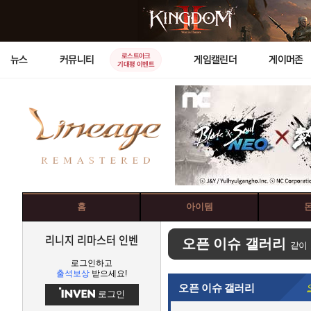
로스트아크
뉴스
커뮤니티
게임캘린더
게이머존
기대평 이벤트
홈
아이템
리니지 리마스터 인벤
오픈 이슈 갤러리
같이
로그인하고
출석보상
받으세요!
오픈 이슈 갤러리
로그인