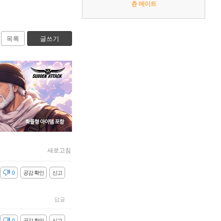
츈 메이트
목록
글쓰기
새로고침
감
0
공감 확인
신고
답글
감
0
공감 확인
신고