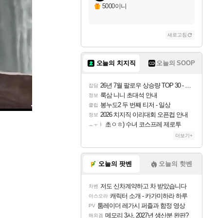
5000이니
새로고침
오늘의 치지직
오늘의 SOOP
26년 7월 팔로우 상승량 TOP 30 - 월간 치지직
잡담
룩삼 니니 초대석 안내
정보
봉누도2 두 번째 티저 - 일상
클립
2026 치지직 이리대회 오픈컵 안내
정보
초ㅇㅎ) 수녀 코스프레 제로투
ㅗㅜㅑ
더보기+
오늘의 팟벤
오늘의 핫벤
저도 신차계약하고 차 받았습니다
차벤
캐릭터 소개 - 카가미하라 하루
아스오라
툼레이더 레가시 퍼즐과 함정 영상
PV
메모리 3사, 2027년 생산분 완판?
해외겜