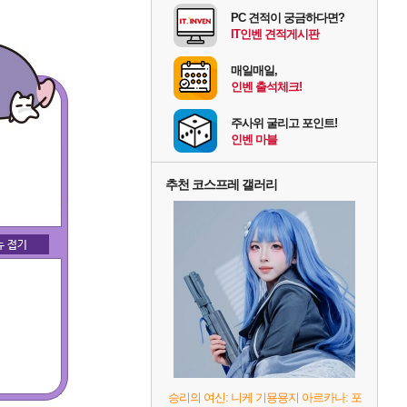
PC 견적이 궁금하다면?
IT인벤 견적게시판
매일매일,
인벤 출석체크!
주사위 굴리고 포인트!
인벤 마블
추천 코스프레 갤러리
승리의 여신: 니케 기묭묭지 아르카나: 포