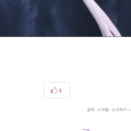
1
공유
스크랩
신고하기