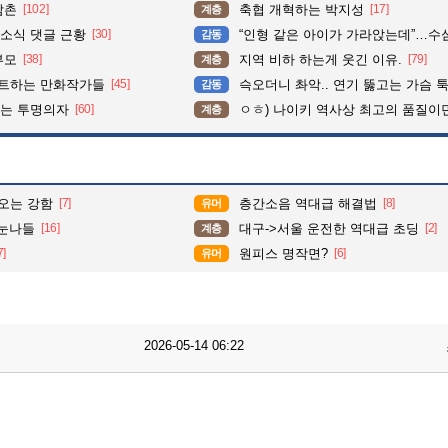
삼촌
[102]
축협 개혁하는 박지성
[17]
계층
소식 댓글 근황
[30]
“인형 같은 아이가 가라앉는데”…수심 3m 호수 뛰
감동
부모
[38]
지역 비하 하는게 웃긴 이유.
[79]
계층
펙트하는 만화작가들
[45]
슥오더니 촤악.. 연기 뚫고는 가슴 툭툭.. 지나가
감동
이는 투명의자
[60]
ㅇㅎ) 나이키 역사상 최고의 품질이
계층
오는 강함
[7]
층간소음 역대급 해결법
[8]
유머
 눈나들
[16]
대구->서울 운전한 역대급 초딩
[2]
계층
7]
원피스 명작면?
[6]
유머
2026-05-14 06:22