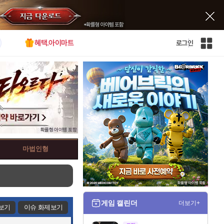
혜택.아이마트
로그인
인
벤
전
체
사
이
트
맵
마법인형
게임 캘린더
더보기+
보기
이슈 화제보기