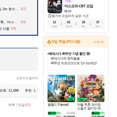
모집
아스오라 CBT 모집
어든 60대 의인
[12]
08.19
참가자 모집까지 남은 기간
던 아재의 정체
[16]
12
01
10
35
Days
Hours
Min
Sec
던 시절
[29]
게임 핫딜 (PC/스팀)
스토어+
베데스다 40주년 기념 할인 중!
베데스다의 명작들을
40주년 프로모션으로 만나보세요!
인벤게임즈 8월 특별 할인!
드래곤소드: 어웨이크닝 입점!
문명 7 특별 할인!
귀무자: 검의 길 예약 판매 중!
비스트 오브 리인카네이션 정식 출시!
커세어 코브 출시 기념 할인!
더 렐릭 퍼스트 가디언 정식 출시
마블 투혼 파이팅 소울즈 예약 판매 중!
캡콤 프렌차이즈 할인 진행 중!
캡콤 일부 상품 상시 할인
스타워즈 은하계 레이서
로블록스 기프트 카드 공식 입점
인기 퍼블리셔 모음!
스팀으로 만나는 드래곤소드!
조선&고려 DLC 출시 예정
10% 할인과
게임프릭 신작 IP
해적'섬'을 발전시키자!
설화x하드코어 액션!
마블 히어로 총 출동&화려한 격투!
몬헌, 바하 등 인기 IP를
몬헌 와일즈 & 드래곤즈 도그마2
인벤게임즈에서 10% 추가 적립
Robux를 가장 안전하고
최대 90% 할인가를 만나보세요!
네이버혜택과 함께 만나보세요!
50%할인&추가 적립까지!
이니&베니 혜택까지!
네이버 혜택가와 함께 예약하세요!
할인&네이버혜택으로 만나보세요!
네이버페이 혜택과 만나보세요!
네이버 포인트 혜택까지!
할인가에 만나보세요!
일부 에디션 상시 할인!
혜택으로 예약 판매 중
편안하게 충전하세요
오픈이슈갤러리
조회:
12,488
추천:
1
팰월드 Palworld
마블 투혼 파이팅
목록
|
댓글(
10
)
소울즈 얼티밋 에디
션 예약구매 MARV
5%
32,000
5%
EL Tokon Fighting S