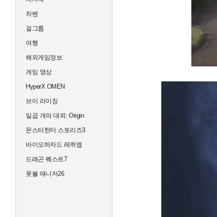
차벤
걸그룹
여행
해외게임정보
게임 영상
HyperX OMEN
브이 라이징
일곱 개의 대죄: Origin
몬스터헌터 스토리즈3
바이오하자드 레퀴엠
드래곤 퀘스트7
풋볼 매니저26