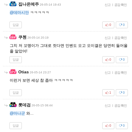
집나온메주
26-05-14 19:43
신고
|
공감 확인
@데마시안
ㅋㅋㅋㅋㅋ
답글
0
0
쿠첸
26-05-14 20:19
신고
|
공감 확인
그치 저 꼬맹이가 그대로 컷다면 인벤도 오고 오이갤은 당연히 들어올
줄 알았어!
답글
0
0
Otias
26-05-14 23:27
신고
|
공감 확인
이런거 보면 세상 참 좁아 ㅋㅋㅋㅋㅋ
답글
1
0
롯데검
26-05-15 08:44
신고
|
공감 확인
@마나군
와...
답글
0
0