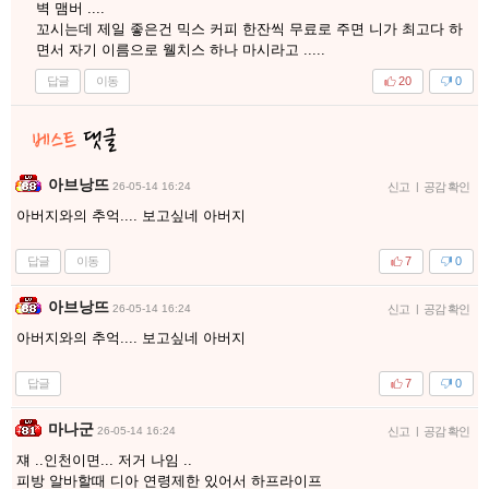
벽 맴버 ....
꼬시는데 제일 좋은건 믹스 커피 한잔씩 무료로 주면 니가 최고다 하
면서 자기 이름으로 웰치스 하나 마시라고 .....
답글
이동
20
0
아브낭뜨
26-05-14 16:24
신고
|
공감 확인
아버지와의 추억.... 보고싶네 아버지
답글
이동
7
0
아브낭뜨
26-05-14 16:24
신고
|
공감 확인
아버지와의 추억.... 보고싶네 아버지
답글
7
0
마나군
26-05-14 16:24
신고
|
공감 확인
쟤 ..인천이면... 저거 나임 ..
피방 알바할때 디아 연령제한 있어서 하프라이프