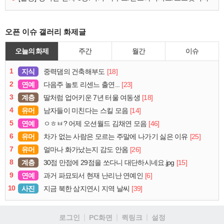
오픈 이슈 갤러리 화제글
오늘의 화제
주간
월간
이슈
1
지식
[18]
중력댐의 건축해부도
2
연예
[23]
다음주 놀토 리센느 출연...
3
계층
[18]
딸처럼 업어키운 7년 터울 여동생
4
유머
[14]
남자들이 미친다는 스킬 모음
5
연예
[46]
ㅇㅎㅂ? 어제 오션월드 김채연 모음
6
유머
[25]
차가 없는 사람은 모르는 주말에 나가기 싫은 이유
7
유머
[26]
얼마나 화가났는지 감도 안옴
8
계층
[15]
30점 만점에 29점을 쏘다니 대단하시네요.jpg
9
연예
[6]
과거 파묘되서 현재 난리난 연예인
10
사진
[39]
지금 북한 삼지연시 지역 날씨
로그인
PC화면
퀵링크
설정