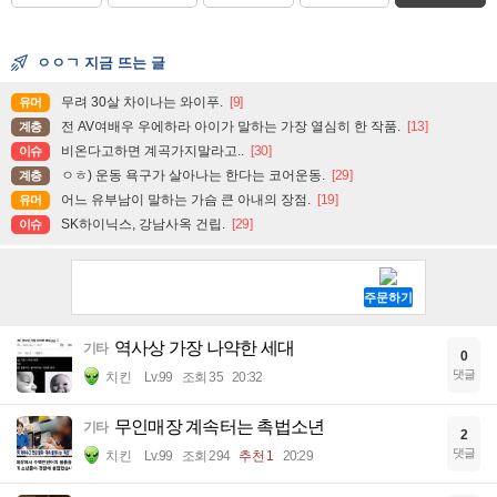
ㅇㅇㄱ 지금 뜨는 글
무려 30살 차이나는 와이푸.
[9]
유머
전 AV여배우 우에하라 아이가 말하는 가장 열심히 한 작품.
[13]
계층
비온다고하면 계곡가지말라고..
[30]
이슈
ㅇㅎ) 운동 욕구가 살아나는 한다는 코어운동.
[29]
계층
어느 유부남이 말하는 가슴 큰 아내의 장점.
[19]
유머
SK하이닉스, 강남사옥 건립.
[29]
이슈
역사상 가장 나약한 세대
기타
0
댓글
치킨
Lv.99
조회 35
20:32
무인매장 계속터는 촉법소년
기타
2
댓글
치킨
Lv.99
조회 294
추천 1
20:29