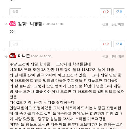
답글
0
0
갈궈보니경찰
26-05-14 16:34
신고
|
공감 확인
??!
답글
0
0
마나군
26-05-14 16:36
신고
|
공감 확인
주말 오전이 제일 한가함 ... 그당시에 학생들한테
너희 9시부터 오면 1시간만 해도 형이 몰래 11시까지 놀게 해줄
께 단 애들 많이 델구 와야해 하고 꼬신적 있음 ... 그때 제일 만만 한
게 하프라이프 였음 멀티방 만들어주로 애들 던져놓으면 자기들끼
리 잘 놀다감 ..그렇게 모인 맴버가 고정으로 10명이 넘음 그때 게임
방 처음 오거나 할줄 아는게임 모르면 다 하프라이프 멀티방으로 넣어
줬음
디아2도 기억나는게 시디를 줘야하는데
연령제한이고 꼬맹이였음 그래서 하프라이프 하는 대장급 꼬맹이한
테 애 좀 가르쳐주고 같이 놀아주라고 한적 있음 희안하게 피방 알바
가 나랑 맞았음 ..당구장 형님들 꼬셔서 스타를 가르쳐줬음
이형님들 팀플로 오시면 기본 배틀 한부대 모을때까지는 안싸움 그러