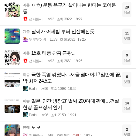
ㅇㅎ) 운동 욕구가 살아나는 한다는 코어운
계층
29
동.
댓글
전자팔찌
Lv.93
조회 3922
19:27
날씨가 어제밤 부터 선선해진듯
계층
11
댓글
두부두꺼비
Lv.78
조회 2081
19:25
15호 태풍 찬홈 근황...
계층
9
댓글
전자팔찌
Lv.93
조회 2661
19:25
극한 폭염 꺾였나…서울 열대야 17일만에 끝,
이슈
6
밤 최저 24.5도
댓글
Earth
Lv.96
조회 1098
19:25
일본 '인간 냉장고' 벌써 200여대 판매…건설
이슈
14
현장·골프장서 인기
댓글
Earth
Lv.96
조회 2150
19:21
모모
연예
3
댓글
케를로스
Lv.86
조회 944
추천 1
19:17