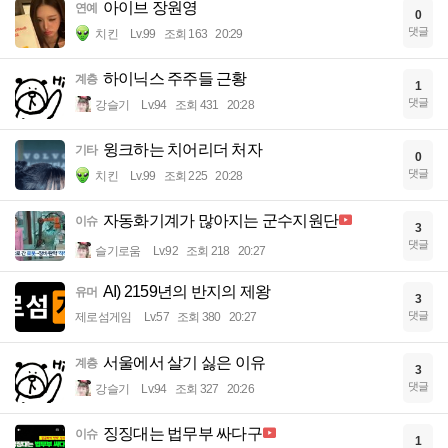
아이브 장원영
연예
0
댓글
치킨
Lv.99
조회 163
20:29
하이닉스 주주들 근황
계층
1
댓글
강슬기
Lv.94
조회 431
20:28
윙크하는 치어리더 처자
기타
0
댓글
치킨
Lv.99
조회 225
20:28
자동화기계가 많아지는 군수지원단
이슈
3
댓글
슬기로움
Lv.92
조회 218
20:27
AI) 2159년의 반지의 제왕
유머
3
댓글
제로섬게임
Lv.57
조회 380
20:27
서울에서 살기 싫은 이유
계층
3
댓글
강슬기
Lv.94
조회 327
20:26
징징대는 법무부 싸다구
이슈
1