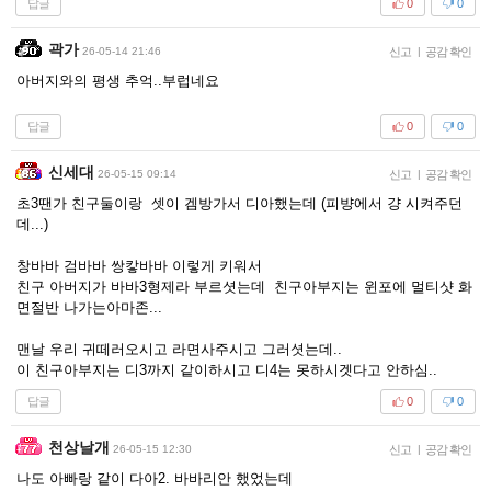
답글
0
0
곽가
26-05-14 21:46
신고
|
공감 확인
아버지와의 평생 추억..부럽네요
답글
0
0
신세대
26-05-15 09:14
신고
|
공감 확인
초3땐가 친구둘이랑 셋이 겜방가서 디아했는데 (피뱡에서 걍 시켜주던
데...)
창바바 검바바 쌍캏바바 이렇게 키워서
친구 아버지가 바바3형제라 부르셧는데 친구아부지는 윈포에 멀티샷 화
면절반 나가는아마존...
맨날 우리 귀떼러오시고 라면사주시고 그러셧는데..
이 친구아부지는 디3까지 같이하시고 디4는 못하시겟다고 안하심..
답글
0
0
천상날개
26-05-15 12:30
신고
|
공감 확인
나도 아빠랑 같이 다아2. 바바리안 했었는데