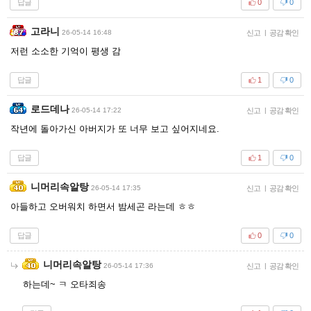
답글
0
0
고라니
26-05-14 16:48
신고
|
공감 확인
저런 소소한 기억이 평생 감
답글
1
0
로드데나
26-05-14 17:22
신고
|
공감 확인
작년에 돌아가신 아버지가 또 너무 보고 싶어지네요.
답글
1
0
니머리속알탕
26-05-14 17:35
신고
|
공감 확인
아들하고 오버워치 하면서 밤세곤 라는데 ㅎㅎ
답글
0
0
니머리속알탕
26-05-14 17:36
신고
|
공감 확인
하는데~ ㅋ 오타죄송