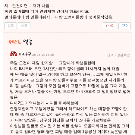
쟤 ..인천이면... 저거 나임 ..
피방 알바할때 디아 연령제한 있어서 하프라이프
멀티플레이 방 만들어줘서 .. 피방 꼬맹이들방에 넣어준적있음.
답글
이동
42
0
마나군
26-05-14 16:36
신고
|
공감 확인
주말 오전이 제일 한가함 ... 그당시에 학생들한테
너희 9시부터 오면 1시간만 해도 형이 몰래 11시까지 놀게 해줄
께 단 애들 많이 델구 와야해 하고 꼬신적 있음 ... 그때 제일 만만 한
게 하프라이프 였음 멀티방 만들어주로 애들 던져놓으면 자기들끼
리 잘 놀다감 ..그렇게 모인 맴버가 고정으로 10명이 넘음 그때 게임
방 처음 오거나 할줄 아는게임 모르면 다 하프라이프 멀티방으로 넣어
줬음
디아2도 기억나는게 시디를 줘야하는데
연령제한이고 꼬맹이였음 그래서 하프라이프 하는 대장급 꼬맹이한
테 애 좀 가르쳐주고 같이 놀아주라고 한적 있음 희안하게 피방 알바
가 나랑 맞았음 ..당구장 형님들 꼬셔서 스타를 가르쳐줬음
이형님들 팀플로 오시면 기본 배틀 한부대 모을때까지는 안싸움 그러
고 음료 컵라면 담배 당연 피방 매출 업에 1등공신 거기다 늦은밤 새