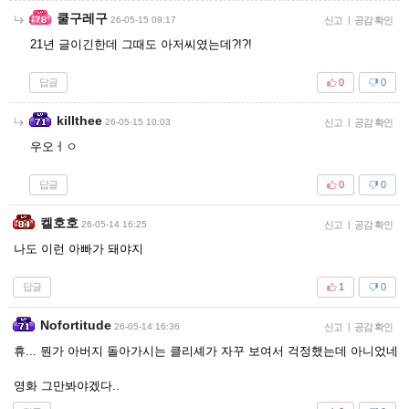
쿨구레구
26-05-15 09:17
신고
|
공감 확인
21년 글이긴한데 그때도 아저씨였는데?!?!
답글
0
0
killthee
26-05-15 10:03
신고
|
공감 확인
우오ㅓㅇ
답글
0
0
켈호호
26-05-14 16:25
신고
|
공감 확인
나도 이런 아빠가 돼야지
답글
1
0
Nofortitude
26-05-14 16:36
신고
|
공감 확인
휴... 뭔가 아버지 돌아가시는 클리셰가 자꾸 보여서 걱정했는데 아니었네
영화 그만봐야겠다..