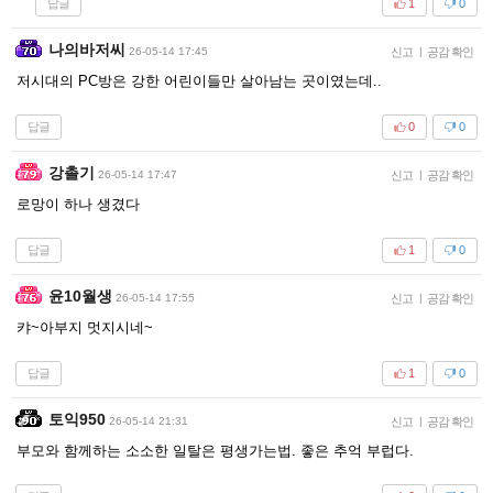
답글
1
0
나의바저씨
26-05-14 17:45
신고
|
공감 확인
저시대의 PC방은 강한 어린이들만 살아남는 곳이였는데..
답글
0
0
강촐기
26-05-14 17:47
신고
|
공감 확인
로망이 하나 생겼다
답글
1
0
윤10월생
26-05-14 17:55
신고
|
공감 확인
캬~아부지 멋지시네~
답글
1
0
토익950
26-05-14 21:31
신고
|
공감 확인
부모와 함께하는 소소한 일탈은 평생가는법. 좋은 추억 부럽다.