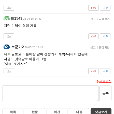
답글
0
0
Ill1543
26-05-15 14:39
신고
|
공감 확인
저런 기억이 평생 가죠
답글
0
0
누군가2
26-05-20 11:45
신고
|
공감 확인
나 이글보고 아들이랑 같이 겜방가서 새벽3시까지 했는데
지금도 귓속말로 아들이 그럼...
"아빠. 또가자~"
답글
0
0
새로고침
등록
목록
본문
이전
다음
댓글보기