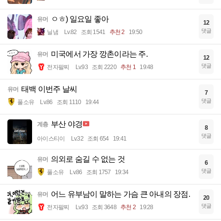
ㅇㅎ) 일요일 좋아
유머
12
댓글
닐냄
Lv.82
조회 1541
추천 2
19:50
미국에서 가장 깡촌이라는 주.
유머
12
댓글
전자팔찌
Lv.93
조회 2220
추천 1
19:48
태백 이번주 날씨
유머
7
댓글
풀소유
Lv.86
조회 1110
19:44
부산 야경
계층
8
댓글
아이스티이
Lv.32
조회 654
19:41
의외로 숨길 수 없는 것
유머
6
댓글
풀소유
Lv.86
조회 1757
19:34
어느 유부남이 말하는 가슴 큰 아내의 장점.
유머
20
댓글
전자팔찌
Lv.93
조회 3648
추천 2
19:28