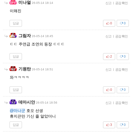
미나얼
26-05-14 18:14
신고
|
공감 확인
이왜진
답글
0
0
그림자
26-05-14 18:45
신고
|
공감 확인
ㄷㄷ 주연급 조연의 등장 ㄷㄷㄷ
답글
2
0
기원탄
26-05-14 18:51
신고
|
공감 확인
와ㅋㅋㅋㅋ
답글
0
0
데마시안
26-05-14 18:56
신고
|
공감 확인
@마나군
호오 선생
휴지끈만 기신 줄 알았더니
답글
3
0