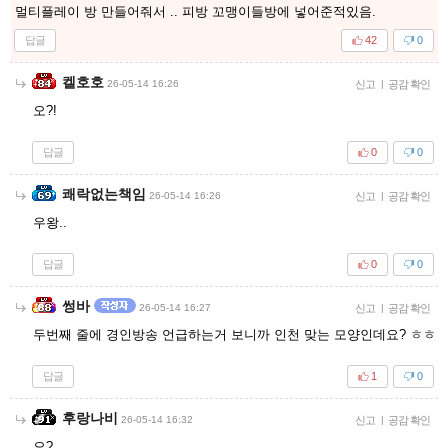
멀티플레이 방 만들어줘서 .. 피방 꼬맹이들방에 넣어준적있음.
답글
42
0
켈호호
26-05-14 16:26
신고
|
공감 확인
오?!
답글
0
0
쾌락없는책임
26-05-14 16:26
신고
|
공감 확인
우왕..
답글
0
0
썽바
26-05-14 16:27
신고
|
공감 확인
두번째 줄에 경인방송 언급하는거 보니까 인천 맞는 모양인데요? ㅎㅎ
답글
1
0
후랑나비
26-05-14 16:32
신고
|
공감 확인
오?