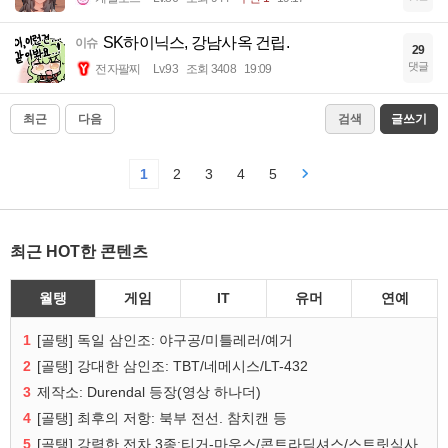
SK하이닉스, 강남사옥 건립.
이슈
29
댓글
전자팔찌
Lv.93
조회 3408
19:09
최근
다음
검색
글쓰기
1
2
3
4
5
최근 HOT한 콘텐츠
월탱
게임
IT
유머
연예
1
[골탱] 독일 삼인조: 야구공/미틀레러/예거
2
[골탱] 강대한 삼인조: TBT/네메시스/LT-432
3
제작소: Durendal 등장(영상 하나더)
4
[골탱] 최후의 저항: 북부 전선. 참치캔 등
5
[골탱] 강력한 전차 3종:티거-마우스/콘트라딕셔스/스트릿식사