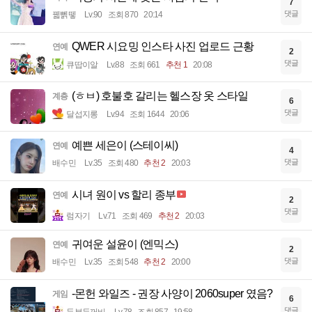
7
댓글
꿻뻵뗗
Lv.90
조회 870
20:14
QWER 시요밍 인스타 사진 업로드 근황
연예
2
댓글
큐땁이알
Lv.88
조회 661
추천 1
20:08
(ㅎㅂ) 호불호 갈리는 헬스장 옷 스타일
계층
6
댓글
달섭지롱
Lv.94
조회 1644
20:06
예쁜 세은이 (스테이씨)
연예
4
댓글
배수민
Lv.35
조회 480
추천 2
20:03
시녀 원이 vs 할리 종부
연예
2
댓글
럼자기
Lv.71
조회 469
추천 2
20:03
귀여운 설윤이 (엔믹스)
연예
2
댓글
배수민
Lv.35
조회 548
추천 2
20:00
-몬헌 와일즈 - 권장 사양이 2060super 였음?
게임
6
댓글
두부두꺼비
Lv.78
조회 857
19:58