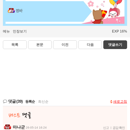
썽바
메뉴
인장보기
EXP 16%
목록
본문
이전
다음
댓글쓰기
댓글
(39)
등록순
|
최신순
새로고침
마나군
26-05-14 16:24
신고
|
공감 확인