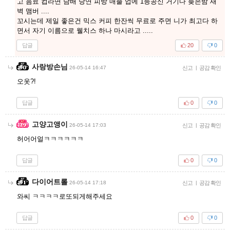
고 음료 컵라면 담배 당연 피방 매출 업에 1등공신 거기다 늦은밤 새
벽 맴버 ....
꼬시는데 제일 좋은건 믹스 커피 한잔씩 무료로 주면 니가 최고다 하
면서 자기 이름으로 웰치스 하나 마시라고 .....
답글
20
0
사랑방손님
26-05-14 16:47
신고
|
공감 확인
오옷?!
답글
0
0
고양고앵이
26-05-14 17:03
신고
|
공감 확인
허어어얼ㅋㅋㅋㅋㅋㅋ
답글
0
0
다이어트롤
26-05-14 17:18
신고
|
공감 확인
와씨 ㅋㅋㅋㅋ로또되게해주세요
답글
0
0