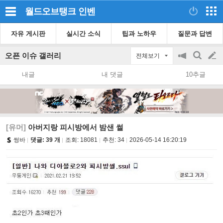
월드오브탱크
인벤
자유 게시판
실시간 소식
팁과 노하우
질문과 답변
오픈 이슈 갤러리
전체보기
공
검
글
지
색
내글
내 댓글
10추글
on/off
쓰
기
[유머]
아버지랑 피시방에서 밤샌 썰
썽바
댓글: 39 개
조회:
18081
추천:
34
2026-05-14 16:20:19