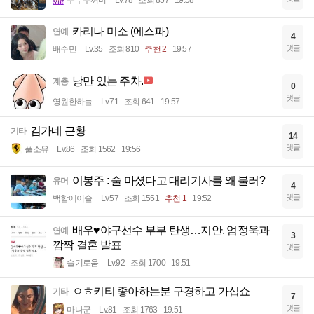
카리나 미소 (에스파)
연예
4
댓글
배수민
Lv.35
조회 810
추천 2
19:57
낭만 있는 주차.
계층
0
댓글
영원한하늘
Lv.71
조회 641
19:57
김가네 근황
기타
14
댓글
풀소유
Lv.86
조회 1562
19:56
이봉주 : 술 마셨다고 대리기사를 왜 불러?
유머
4
댓글
백합에이슬
Lv.57
조회 1551
추천 1
19:52
배우♥야구선수 부부 탄생…지안, 엄정욱과
연예
3
깜짝 결혼 발표
댓글
슬기로움
Lv.92
조회 1700
19:51
ㅇㅎ키티 좋아하는분 구경하고 가십쇼
기타
7
댓글
마나군
Lv.81
조회 1763
19:51