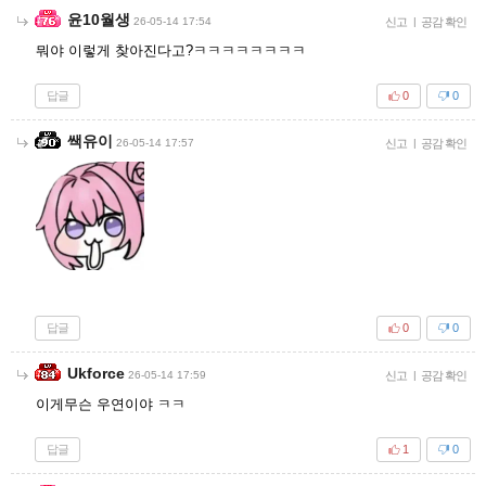
윤10월생
26-05-14 17:54
신고
|
공감 확인
뭐야 이렇게 찾아진다고?ㅋㅋㅋㅋㅋㅋㅋㅋ
답글
0
0
쌕유이
26-05-14 17:57
신고
|
공감 확인
답글
0
0
Ukforce
26-05-14 17:59
신고
|
공감 확인
이게무슨 우연이야 ㅋㅋ
답글
1
0