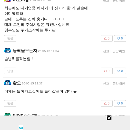
26-05-15 08:56
신고
|
공감 확인
최근에도 대기업중 하나가 이 짓거리 한 거 같은데
어디였드라
근데.. 노루는 진짜 웃기다 ㅋㅋㅋㅋ
대체 그전의 주식시장은 뭐였나 싶네요
영부인도 주가조작하는 투기판
답글
0
0
등짝을보는자
26-05-15 11:54
신고
|
공감 확인
술법!! 물적분할!!
답글
0
0
활오
26-05-15 12:37
신고
|
공감 확인
이제는 들어가고싶어도 들어갈곳이 없다 ㅠ
답글
0
0
언어마음문화
26-05-15 13:45
신고
|
공감 확인
물전분할이란 게 참 좋같지
AD