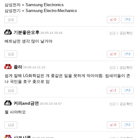
삼성전자 = Samsung Electronics
삼성전기 = Samsung Electro-Mechanics
답글
0
0
기분좋은오후
26-05-14 20:44
신고
|
공감 확인
베트남전 생각 많이 날거야
답글
0
0
졸라
26-05-14 21:10
신고
|
공감 확인
쉽게 말해 LG화학같은 개 좆같은 일을 못하게 막아야함. 씹새끼들이 존
나 국민을 호구 좆으로 암
답글
2
0
커피and금연
26-05-15 04:57
신고
|
공감 확인
뭘 사야하오
답글
0
0
샤코샤콩