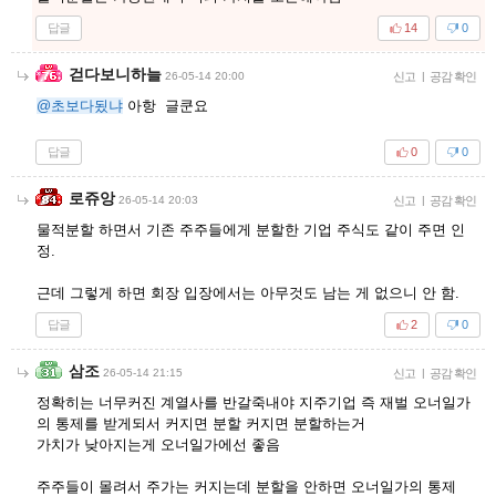
답글
14
0
걷다보니하늘
26-05-14 20:00
신고
|
공감 확인
@초보다됬냐
아항 글쿤요
답글
0
0
로쥬앙
26-05-14 20:03
신고
|
공감 확인
물적분할 하면서 기존 주주들에게 분할한 기업 주식도 같이 주면 인
정.
근데 그렇게 하면 회장 입장에서는 아무것도 남는 게 없으니 안 함.
답글
2
0
삼조
26-05-14 21:15
신고
|
공감 확인
정확히는 너무커진 계열사를 반갈죽내야 지주기업 즉 재벌 오너일가
의 통제를 받게되서 커지면 분할 커지면 분할하는거
가치가 낮아지는게 오너일가에선 좋음
주주들이 몰려서 주가는 커지는데 분할을 안하면 오너일가의 통제