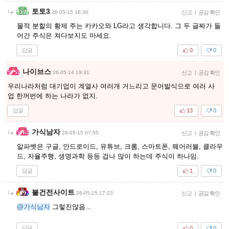
토토3
26-05-15 18:36
신고
|
공감 확인
물적 분할의 황제 주는 카카오와 LG라고 생각합니다. 그 두 글짜가 들
어간 주식은 쳐다보지도 마세요.
답글
0
0
나이브스
26-05-14 19:31
신고
|
공감 확인
우리나라처럼 대기업이 계열사 여러개 거느리고 문어발식으로 여러 사
업 한꺼번에 하는 나라가 없지.
답글
13
0
가식남자
26-05-15 07:55
신고
|
공감 확인
알파벳은 구글, 안드로이드, 유튜브, 크롬, 스마트폰, 웨어러블, 클라우
드, 자율주행, 생명과학 등등 겁나 많이 하는데 주식이 하나임.
답글
1
0
불건전사이트
26-05-15 17:23
신고
|
공감 확인
@가식남자
그렇진않음...
답글
0
0