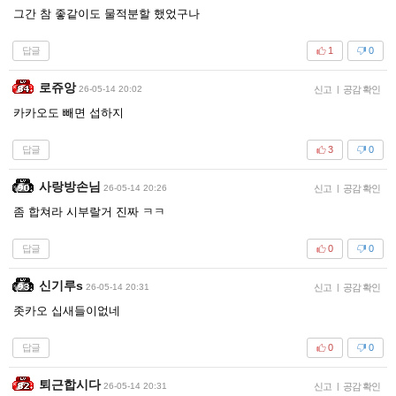
그간 참 좋같이도 물적분할 했었구나
답글
1
0
로쥬앙
26-05-14 20:02
신고
|
공감 확인
카카오도 빼면 섭하지
답글
3
0
사랑방손님
26-05-14 20:26
신고
|
공감 확인
좀 합쳐라 시부랄거 진짜 ㅋㅋ
답글
0
0
신기루s
26-05-14 20:31
신고
|
공감 확인
좃카오 십새들이없네
답글
0
0
퇴근합시다
26-05-14 20:31
신고
|
공감 확인