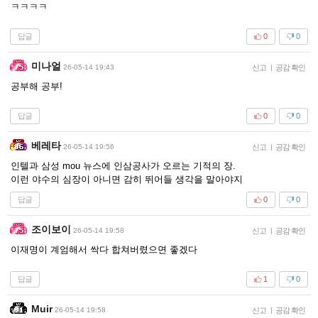
ㅋㅋㅋㅋ
답글
0
0
미나얼
26-05-14 19:43
신고
|
공감 확인
공부해 공부!
답글
0
0
베레타
26-05-14 19:56
신고
|
공감 확인
인텔과 삼성 mou 뉴스에 인삼공사가 오르는 기적의 장.
이런 야수의 심장이 아니면 감히 뛰어들 생각을 말아야지
답글
0
0
조이보이
26-05-14 19:58
신고
|
공감 확인
이재명이 계엄해서 싹다 합쳐버렸으면 좋겠다
답글
1
0
Muir
26-05-14 19:58
신고
|
공감 확인