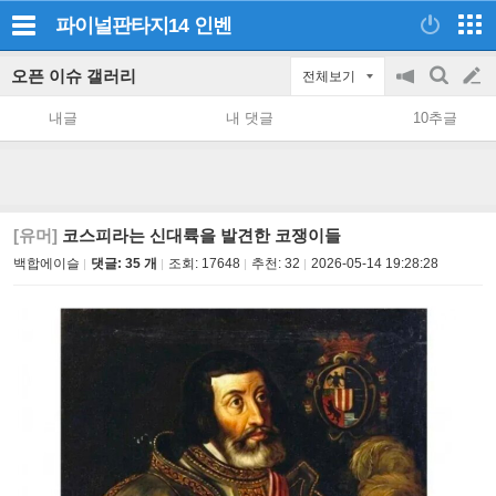
파이널판타지14
인벤
오픈 이슈 갤러리
전체보기
공
검
글
지
색
내글
내 댓글
10추글
on/off
쓰
기
[유머]
코스피라는 신대륙을 발견한 코쟁이들
백합에이슬
댓글: 35 개
조회:
17648
추천:
32
2026-05-14 19:28:28