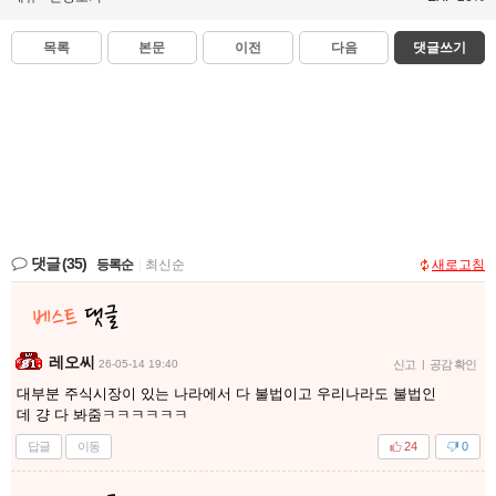
목록
본문
이전
다음
댓글쓰기
댓글
(35)
등록순
|
최신순
새로고침
레오씨
26-05-14 19:40
신고
|
공감 확인
대부분 주식시장이 있는 나라에서 다 불법이고 우리나라도 불법인
데 걍 다 봐줌ㅋㅋㅋㅋㅋㅋ
답글
이동
24
0