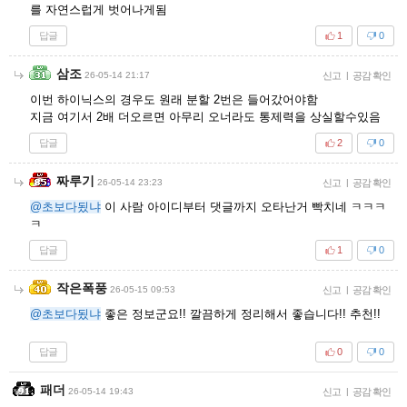
를 자연스럽게 벗어나게됨
답글
1
0
삼조
26-05-14 21:17
신고
|
공감 확인
이번 하이닉스의 경우도 원래 분할 2번은 들어갔어야함
지금 여기서 2배 더오르면 아무리 오너라도 통제력을 상실할수있음
답글
2
0
짜루기
26-05-14 23:23
신고
|
공감 확인
@초보다됬냐
이 사람 아이디부터 댓글까지 오타난거 빡치네 ㅋㅋㅋ
ㅋ
답글
1
0
작은폭풍
26-05-15 09:53
신고
|
공감 확인
@초보다됬냐
좋은 정보군요!! 깔끔하게 정리해서 좋습니다!! 추천!!
답글
0
0
패더
26-05-14 19:43
신고
|
공감 확인