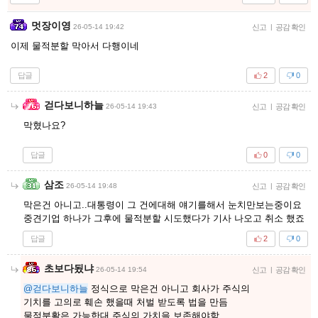
멋장이영
26-05-14 19:42
신고
|
공감 확인
이제 물적분할 막아서 다행이네
답글
2
0
걷다보니하늘
26-05-14 19:43
신고
|
공감 확인
막혔나요?
답글
0
0
삼조
26-05-14 19:48
신고
|
공감 확인
막은건 아니고..대통령이 그 건에대해 얘기를해서 눈치만보는중이요
중견기업 하나가 그후에 물적분할 시도했다가 기사 나오고 취소 했죠
답글
2
0
초보다됬냐
26-05-14 19:54
신고
|
공감 확인
@걷다보니하늘
정식으로 막은건 아니고 회사가 주식의
기치를 고의로 훼손 했을때 처벌 받도록 법을 만듬
물적분활은 가능한대 주식의 가치을 보존해야함