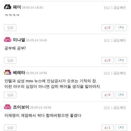
패더
26-05-14 19:43
신고
|
공감 확인
ㅋㅋㅋㅋ
답글
0
0
미나얼
26-05-14 19:43
신고
|
공감 확인
공부해 공부!
답글
0
0
베레타
26-05-14 19:56
신고
|
공감 확인
인텔과 삼성 mou 뉴스에 인삼공사가 오르는 기적의 장.
이런 야수의 심장이 아니면 감히 뛰어들 생각을 말아야지
답글
0
0
조이보이
26-05-14 19:58
신고
|
공감 확인
이재명이 계엄해서 싹다 합쳐버렸으면 좋겠다
답글
1
0