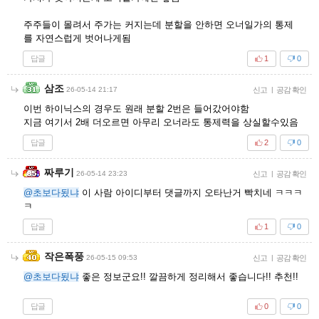
주주들이 몰려서 주가는 커지는데 분할을 안하면 오너일가의 통제
를 자연스럽게 벗어나게됨
답글
1
0
삼조
26-05-14 21:17
신고
|
공감 확인
이번 하이닉스의 경우도 원래 분할 2번은 들어갔어야함
지금 여기서 2배 더오르면 아무리 오너라도 통제력을 상실할수있음
답글
2
0
짜루기
26-05-14 23:23
신고
|
공감 확인
@초보다됬냐
이 사람 아이디부터 댓글까지 오타난거 빡치네 ㅋㅋㅋ
ㅋ
답글
1
0
작은폭풍
26-05-15 09:53
신고
|
공감 확인
@초보다됬냐
좋은 정보군요!! 깔끔하게 정리해서 좋습니다!! 추천!!
답글
0
0