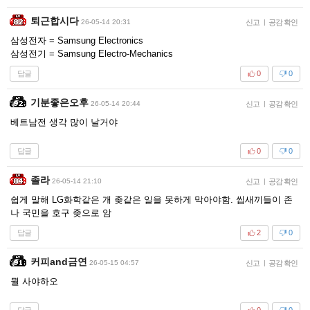
퇴근합시다
26-05-14 20:31
신고
|
공감 확인
삼성전자 = Samsung Electronics
삼성전기 = Samsung Electro-Mechanics
답글
0
0
기분좋은오후
26-05-14 20:44
신고
|
공감 확인
베트남전 생각 많이 날거야
답글
0
0
졸라
26-05-14 21:10
신고
|
공감 확인
쉽게 말해 LG화학같은 개 좆같은 일을 못하게 막아야함. 씹새끼들이 존
나 국민을 호구 좆으로 암
답글
2
0
커피and금연
26-05-15 04:57
신고
|
공감 확인
뭘 사야하오
답글