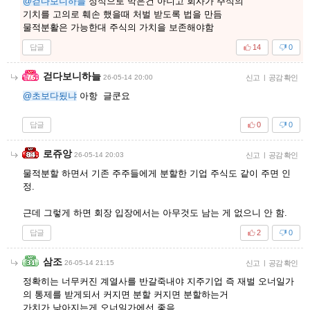
@걷다보니하늘
정식으로 막은건 아니고 회사가 주식의
기치를 고의로 훼손 했을때 처벌 받도록 법을 만듬
물적분활은 가능한대 주식의 가치을 보존해야함
답글
14
0
걷다보니하늘
26-05-14 20:00
신고
|
공감 확인
@초보다됬냐
아항 글쿤요
답글
0
0
로쥬앙
26-05-14 20:03
신고
|
공감 확인
물적분할 하면서 기존 주주들에게 분할한 기업 주식도 같이 주면 인
정.
근데 그렇게 하면 회장 입장에서는 아무것도 남는 게 없으니 안 함.
답글
2
0
삼조
26-05-14 21:15
신고
|
공감 확인
정확히는 너무커진 계열사를 반갈죽내야 지주기업 즉 재벌 오너일가
의 통제를 받게되서 커지면 분할 커지면 분할하는거
가치가 낮아지는게 오너일가에선 좋음