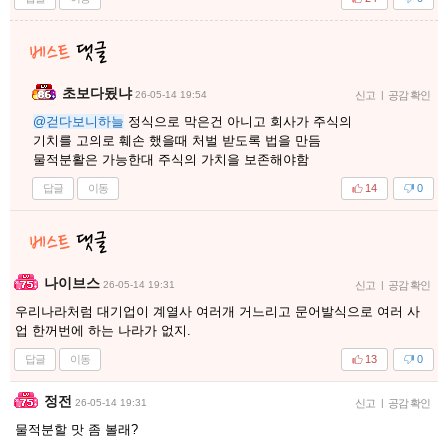
초보다됬냐
26-05-14 19:54
신고
|
공감 확인
@걷다보니하늘
정식으로 막은건 아니고 회사가 주식의
기치를 고의로 훼손 했을때 처벌 받도록 법을 만듬
물적분활은 가능한대 주식의 가치을 보존해야함
답글
이동
14
0
나이브스
26-05-14 19:31
신고
|
공감 확인
우리나라처럼 대기업이 계열사 여러개 거느리고 문어발식으로 여러 사
업 한꺼번에 하는 나라가 없지.
답글
이동
13
0
정전
26-05-14 19:31
신고
|
공감 확인
물적분할 맛 좀 볼래?