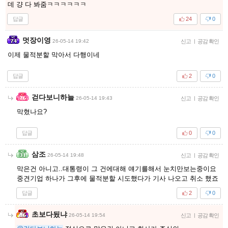
데 걍 다 봐줌ㅋㅋㅋㅋㅋㅋ
답글
24
0
멋장이영
26-05-14 19:42
신고
|
공감 확인
이제 물적분할 막아서 다행이네
답글
2
0
걷다보니하늘
26-05-14 19:43
신고
|
공감 확인
막혔나요?
답글
0
0
삼조
26-05-14 19:48
신고
|
공감 확인
막은건 아니고..대통령이 그 건에대해 얘기를해서 눈치만보는중이요
중견기업 하나가 그후에 물적분할 시도했다가 기사 나오고 취소 했죠
답글
2
0
초보다됬냐
26-05-14 19:54
신고
|
공감 확인