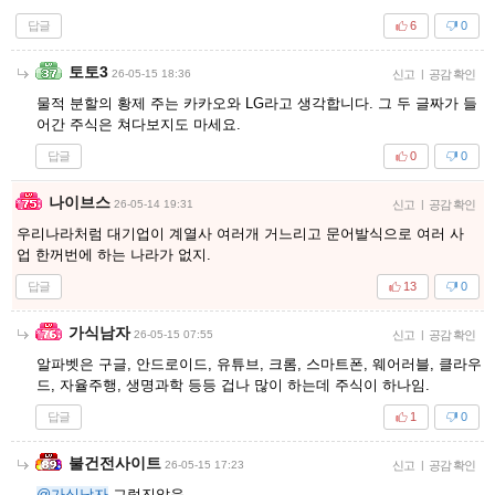
답글
6
0
토토3
26-05-15 18:36
신고
|
공감 확인
물적 분할의 황제 주는 카카오와 LG라고 생각합니다. 그 두 글짜가 들
어간 주식은 쳐다보지도 마세요.
답글
0
0
나이브스
26-05-14 19:31
신고
|
공감 확인
우리나라처럼 대기업이 계열사 여러개 거느리고 문어발식으로 여러 사
업 한꺼번에 하는 나라가 없지.
답글
13
0
가식남자
26-05-15 07:55
신고
|
공감 확인
알파벳은 구글, 안드로이드, 유튜브, 크롬, 스마트폰, 웨어러블, 클라우
드, 자율주행, 생명과학 등등 겁나 많이 하는데 주식이 하나임.
답글
1
0
불건전사이트
26-05-15 17:23
신고
|
공감 확인
@가식남자
그렇진않음...