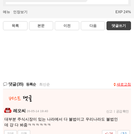
메뉴
인장보기
EXP 24%
목록
본문
이전
다음
댓글쓰기
댓글
(35)
등록순
|
최신순
새로고침
레오씨
26-05-14 19:40
신고
|
공감 확인
대부분 주식시장이 있는 나라에서 다 불법이고 우리나라도 불법인
데 걍 다 봐줌ㅋㅋㅋㅋㅋㅋ
답글
이동
24
0