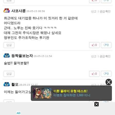
0
0
샤코샤콩
26-05-15 08:56
신고
|
공감 확인
최근에도 대기업중 하나가 이 짓거리 한 거 같은데
어디였드라
근데.. 노루는 진짜 웃기다 ㅋㅋㅋㅋ
대체 그전의 주식시장은 뭐였나 싶네요
영부인도 주가조작하는 투기판
답글
0
0
등짝을보는자
26-05-15 11:54
신고
|
공감 확인
술법!! 물적분할!!
답글
0
0
활오
26-05-15 12:37
신고
|
공감 확인
이환 플레이 유형 테스트!
이제는 들어가고싶어도 들어갈곳이 없다 ㅠ
이벤트 참여하면 1,000 이니
답글
0
0
언어마음문화
AD
26-05-15 13:45
신고
|
공감 확인