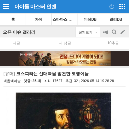
아이돌 마스터
인벤
스타마스 가이드
홈
자게
데레DB
밀리DB
오픈 이슈 갤러리
전체보기
공
검
글
지
색
내글
내 댓글
10추글
on/off
쓰
기
[유머]
코스피라는 신대륙을 발견한 코쟁이들
백합에이슬
댓글: 35 개
조회:
17627
추천:
32
2026-05-14 19:28:28