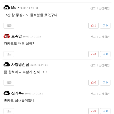
Muir
26-05-14 19:58
신고
|
공감 확인
그간 참 좋같이도 물적분할 했었구나
답글
1
0
로쥬앙
26-05-14 20:02
신고
|
공감 확인
카카오도 빼면 섭하지
답글
3
0
사랑방손님
26-05-14 20:26
신고
|
공감 확인
좀 합쳐라 시부랄거 진짜 ㅋㅋ
답글
0
0
신기루s
26-05-14 20:31
신고
|
공감 확인
좃카오 십새들이없네
답글
0
0