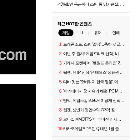
45%할인 득근파티 스팀 통 닭가슴살, 6종 혼합, 100g, 30팩
최근 HOT한 콘텐츠
게임
IT
유머
연예
1
드래곤소드, 스팀 '압긍'…축하 댓글 달고 게임 코드 받자!
2
이번 주 출시! 게임프리크 신작, '비스트 오브 리인카네이션'
3
가레나·포켓페어, ‘팰월드 온라인’ 2026년 출시 예고
4
웹젠, 뮤 IP 신작 '뮤 테오스' 상표권 출원
5
디바 잇는 '오버워치 한국 영웅', 메카 파일럿 디몬 나온다
6
‘아키에이지 S: 자유의 해협’ PC MMORPG로 개발한다
7
엔씨, 게임스컴 2026서 미공개 신작 최초 공개
8
웹젠, 상반기 영업수익 773억 원…순이익 89% 증가
9
모바일 MMOTPS '더 디비전 리서전스', 6일 스팀에도 출시
10
카카오게임즈 "오딘 Q 내년 1월 출시, 연기는 없다"