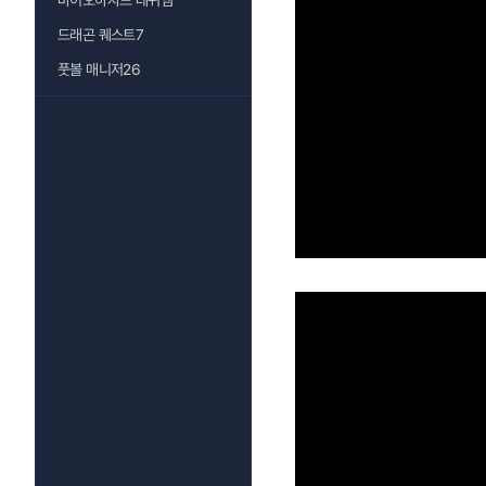
바이오하자드 레퀴엠
드래곤 퀘스트7
풋볼 매니저26