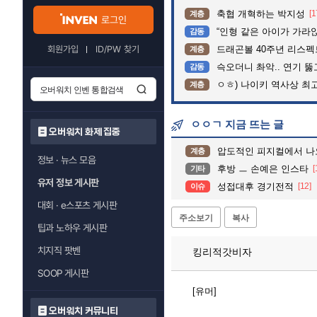
축협 개혁하는 박지성
[1
계층
로그인
“인형 같은 아이가 가라앉는데”…수
감동
회원가입
ID/PW 찾기
드래곤볼 40주년 리스
계층
슥오더니 촤악.. 연기 뚫고는 가슴
감동
ㅇㅎ) 나이키 역사상 최
계층
ㅇㅇㄱ 지금 뜨는 글
오버워치 화제 집중
압도적인 피지컬에서 나
계층
정보 · 뉴스 모음
후방 ㅡ 손예은 인스타
[
기타
유저 정보 게시판
성접대후 경기전적
[12]
이슈
대회 · e스포츠 게시판
주소보기
복사
팁과 노하우 게시판
치지직 팟벤
킹리적갓비자
SOOP 게시판
[유머]
오버워치 커뮤니티