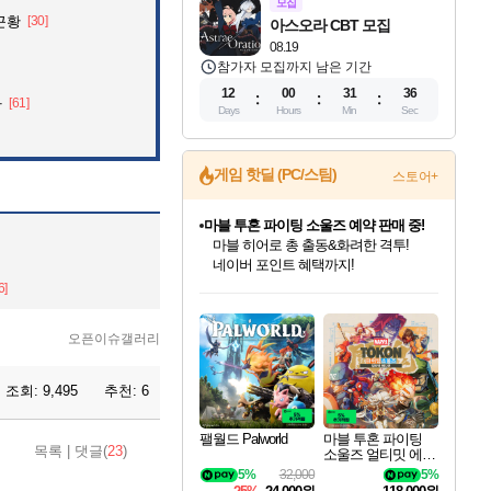
모집
근황
[30]
아스오라 CBT 모집
08.19
참가자 모집까지 남은 기간
12
00
31
34
자
[61]
Days
Hours
Min
Sec
게임 핫딜 (PC/스팀)
스토어+
캡콤 프렌차이즈 할인 진행 중!
몬헌, 바하 등 인기 IP를
할인가에 만나보세요!
인벤게임즈 8월 특별 할인!
드래곤소드: 어웨이크닝 입점!
문명 7 특별 할인!
귀무자: 검의 길 예약 판매 중!
비스트 오브 리인카네이션 정식 출시!
커세어 코브 출시 기념 할인!
더 렐릭 퍼스트 가디언 정식 출시
베데스다 40주년 기념 할인 중!
마블 투혼 파이팅 소울즈 예약 판매 중!
캡콤 일부 상품 상시 할인
스타워즈 은하계 레이서
로블록스 기프트 카드 공식 입점
6]
인기 퍼블리셔 모음!
스팀으로 만나는 드래곤소드!
조선&고려 DLC 출시 예정
10% 할인과
게임프릭 신작 IP
해적'섬'을 발전시키자!
설화x하드코어 액션!
베데스다의 명작들을
마블 히어로 총 출동&화려한 격투!
몬헌 와일즈 & 드래곤즈 도그마2
인벤게임즈에서 10% 추가 적립
Robux를 가장 안전하고
최대 90% 할인가를 만나보세요!
네이버혜택과 함께 만나보세요!
50%할인&추가 적립까지!
이니&베니 혜택까지!
네이버 혜택가와 함께 예약하세요!
할인&네이버혜택으로 만나보세요!
네이버페이 혜택과 만나보세요!
40주년 프로모션으로 만나보세요!
네이버 포인트 혜택까지!
일부 에디션 상시 할인!
혜택으로 예약 판매 중
편안하게 충전하세요
오픈이슈갤러리
조회:
9,495
추천:
6
팰월드 Palworld
마블 투혼 파이팅
목록
|
댓글(
23
)
소울즈 얼티밋 에디
션 예약구매 MARV
5%
32,000
5%
EL Tokon Fighting S