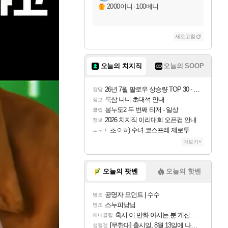
2000이니
·
100베니
새로고침
오늘의 치지직
오늘의 SOOP
26년 7월 팔로우 상승량 TOP 30 - 월간 치지직
잡담
룩삼 니니 초대석 안내
정보
봉누도2 두 번째 티저 - 일상
클립
2026 치지직 이리대회 오픈컵 안내
정보
초ㅇㅎ) 수녀 코스프레 제로투
ㅗㅜㅑ
더보기+
오늘의 팟벤
오늘의 핫벤
공명자 모먼트 | 수수
명조
스누피냥님
명조
혹시 이 만화 아시는 분 계신가요
애니클립
[무한대] 출시일, 8월 13일에 나오나
섭컬겜