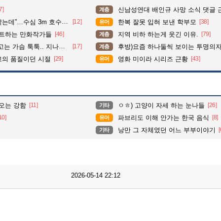
7]
신남성연대 배인규 사망 소식 댓글 
계층
심 3m 호수 뛰어든 60대 의인
[12]
한복 잘못 입혀 보낸 학부모
[38]
유머
펙트하는 만화작가들
[46]
지역 비하 하는게 웃긴 이유.
[79]
계층
 툭툭.. 지나가던 아재의 정체
[17]
후방)요즘 하나둘씩 보이는 투명의
계층
고의 품질이던 시절
[29]
영화 미이라 시리즈 근황
[43]
유머
오는 강함
[11]
ㅇㅎ) 고양이 자세 하는 눈나들
[26]
기타
10]
파브리도 이해 안가는 한국 음식
[8]
유머
낭만 그 자체였던 어느 부부이야기
[
기타
2026-05-14 22:12