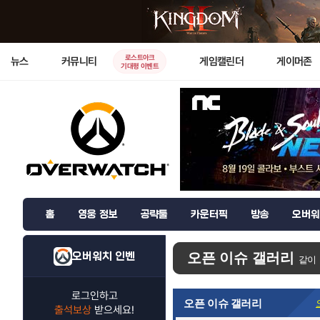
로스트아크
뉴스
커뮤니티
게임캘린더
게이머존
기대평 이벤트
홈
영웅 정보
공략툴
카운터픽
방송
오버워
오버워치 인벤
오픈 이슈 갤러리
같이
로그인하고
오픈 이슈 갤러리
출석보상
받으세요!