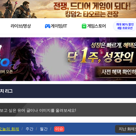
X
최대 90% 할인
라이브/영상
게이밍/IT
게임스토어
8월 프로모션
치 리그
 보고 싶은 유머 글이나 이미지를 올려보세요!
오늘의 화제
주간
월간
이슈
지난 화제