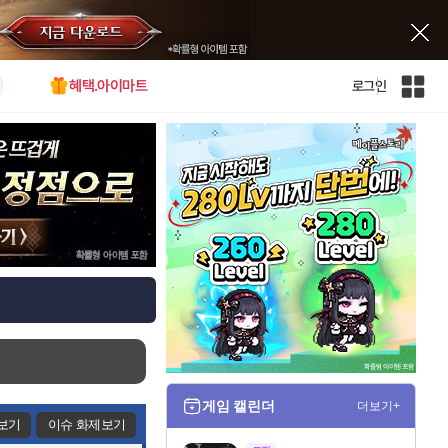
혜택.아이마트
로그인
인
벤
전
체
사
이
트
맵
게임 캘린더
더보기+
보기
이슈 화제보기