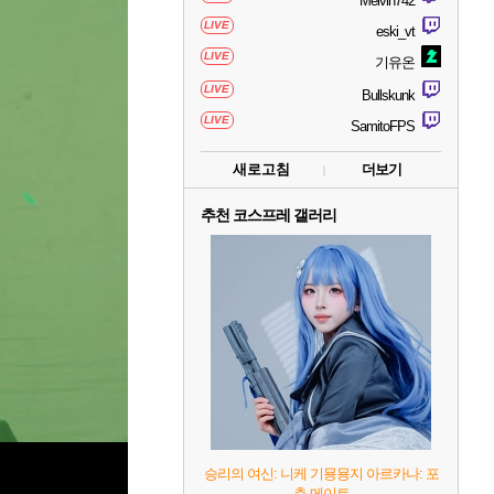
Melvin742
LIVE
eski_vt
LIVE
기유온
LIVE
Bullskunk
LIVE
SamitoFPS
새로고침
더보기
추천 코스프레 갤러리
승리의 여신: 니케 기묭묭지 아르카나: 포
츈 메이트