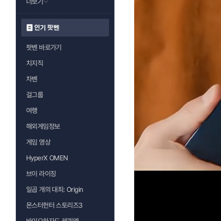
더보기
인기 팟벤
팟벤 바로가기
치지직
차벤
걸그룹
여행
해외게임정보
게임 영상
HyperX OMEN
브이 라이징
일곱 개의 대죄: Origin
몬스터헌터 스토리즈3