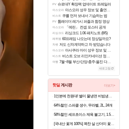
슈로대Y 확장팩 업데이트 트레일러
PV
아스오라 성우 정보 및 출연작 모음
아스오라
쿠를 먼저 보내서 기습하는 법
비스트
툼레이더 레가시 퍼즐과 함정 영상
PV
「에린」 컨셉 포스터 공개
아스오라
리싱크드 1.06 패치노트 (8/5)
리싱크드
60프레임 나오는데 정상일까요?
레퀴엠
저도 신차계약하고 차 받았습니다
차벤
아사쿠라 마이 성우 정보 및 주요 필모
아스오라
비스트 오브 리인카네이션 정보/공략글 모음
비스트
7월~8월 부산-단양-충주-울진 다녀왔어요~
여행
새로고침
핫딜
게시판
더보기+
1인분에 천원대! 별미 물냉면 비빔냉면 10인세트 (메밀/칡/도토리)
64%할인 스파클 생수, 무라벨, 2L, 24개
58%할인 셰프초이스 제육 불고기, 1.5kg, 1개
[국내산 꽃게 100%] 꽉찬 살 산더미 꽃게탕