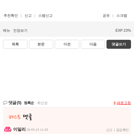
추천확인
신고
스팸신고
공유
스크랩
메뉴
인장보기
EXP 23%
목록
본문
이전
다음
댓글쓰기
댓글
(5)
등록순
|
최신순
새로고침
이일리
26-05-15 11:35
신고
|
공감 확인