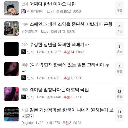
어쩌다 한번 미야오 나린
연예
0
댓글
어쩌다한번
Lv.77
조회 1852
00:58
스페인과 솅겐 조약을 중단한 이탈리아 근황
이슈
4
댓글
빈센트멧젠
Lv.60
조회 3173
00:46
수상한 장면을 목격한 택배기사
이슈
3
댓글
입사
Lv.94
조회 3197
추천 14
00:43
(ㅇㅎ?) 현재 한국에 있는 일본 그라비아 누
계층
8
나
댓글
입사
Lv.94
조회 4981
추천 1
00:39
웨이팅 엄청나다는 애호박 국밥
계층
33
댓글
입사
Lv.94
조회 4448
추천 2
00:36
일본 기상청피셜 :한국아 니네가 원하는거 보
사진
11
내줄게
댓글
Dogdrip
Lv.22
조회 4373
추천 2
00:34