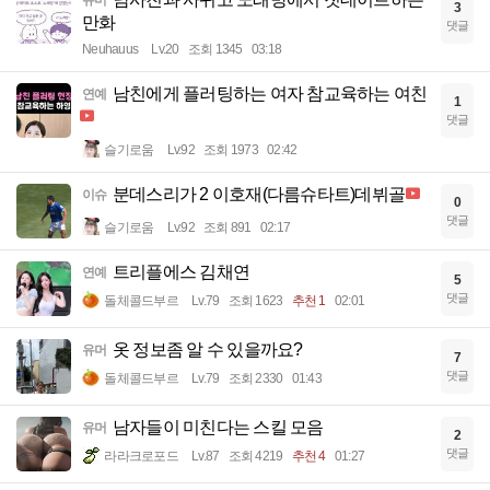
3
만화
댓글
Neuhauus
Lv.20
조회 1345
03:18
남친에게 플러팅하는 여자 참교육하는 여친
연예
1
댓글
슬기로움
Lv.92
조회 1973
02:42
분데스리가 2 이호재(다름슈타트)데뷔골
이슈
0
댓글
슬기로움
Lv.92
조회 891
02:17
트리플에스 김채연
연예
5
댓글
돌체콜드부르
Lv.79
조회 1623
추천 1
02:01
옷 정보좀 알 수 있을까요?
유머
7
댓글
돌체콜드부르
Lv.79
조회 2330
01:43
남자들이 미친다는 스킬 모음
유머
2
댓글
라라크로포드
Lv.87
조회 4219
추천 4
01:27