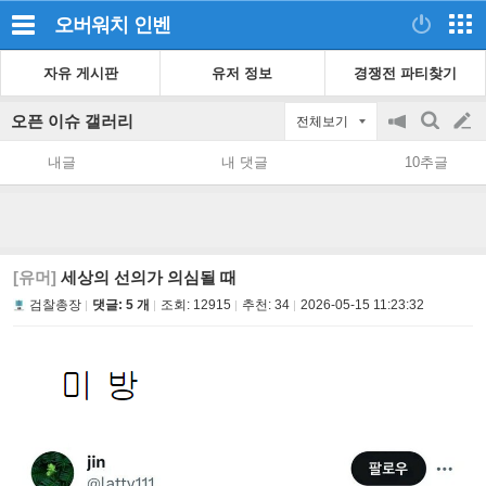
오버워치
인벤
자유 게시판
유저 정보
경쟁전 파티찾기
오픈 이슈 갤러리
전체보기
공
검
글
지
색
내글
내 댓글
10추글
on/off
쓰
기
[유머]
세상의 선의가 의심될 때
검찰총장
댓글: 5 개
조회:
12915
추천:
34
2026-05-15 11:23:32