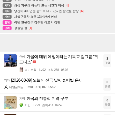
화성 지구화 하는데 드는 시간과 비용
[8]
기타
당신이 300년전 왕으로 태어났다면 받았을 밥상
[6]
기타
사설구급차 요금 13년만에 인상
기타
이번 안원잘부 경주편 최고의 장면
연예
장원영 짤
[1]
연예
가을에 데뷔 예정이라는 기독교 걸그룹 "위
연예
2
드니스"
댓글
슬기로움
Lv.92
조회 268
05:08
[2026-08-09] 오늘의 전국 날씨 & 띠별 운세
기타
0
댓글
니얼굴제길
Lv.81
조회 187
05:02
한국의 전통적 지역 구분
기타
0
댓글
치킨
Lv.99
조회 414
04:59