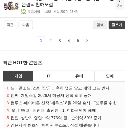
6
완결작 천하오절
댓글
큐땁이알
Lv.88
조회 2079
23:45
최근
다음
검색
글쓰기
1
2
3
4
5
최근 HOT한 콘텐츠
게임
IT
유머
연예
1
드래곤소드, 스팀 '압긍'…축하 댓글 달고 게임 코드 받자!
2
엔씨, 게임스컴 2026서 미공개 신작 최초 공개
3
컴투스-에이버튼 신작 '제우스' 8월 26일 출시…"모두를 위한 경쟁"
4
'오너' 빼고, '페인터' 출전한 T1, 한화생명에 패배
5
웹젠, 상반기 영업수익 773억 원…순이익 89% 증가
6
검은사막 최초의 '하이퍼 부스트', 직접 해봤습니다