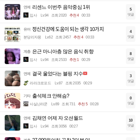
리센느 이번주 음악중심 1위
연예
5
댓글
입사
Lv.94
조회 2020
추천 4
00:33
정신건강에 도움이 되는 생각 10가지
유머
4
댓글
분당리자몽
Lv.62
조회 2457
추천 4
00:33
은근 마니아층 많은 음식 취향
계층
8
댓글
입사
Lv.94
조회 2533
추천 1
00:29
결국 울었다는 블핑 지수
연예
3
댓글
라라크로포드
Lv.87
조회 2035
00:29
출석체크 안해슴?
기타
0
댓글
사실난라쿤
Lv.89
조회 731
추천 5
00:28
김채연 어제 자 오션월드
연예
10
댓글
입사
Lv.94
조회 3056
00:27