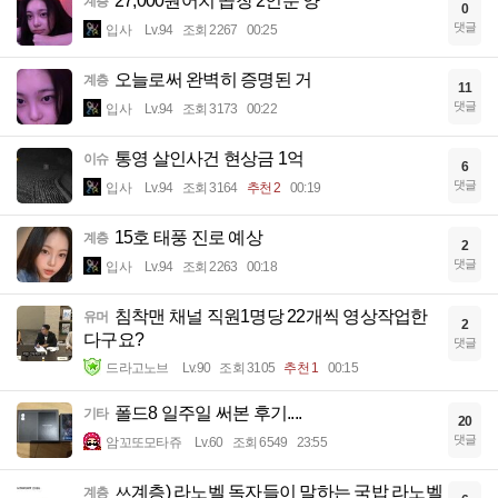
27,000원어치 곱창 2인분 양
계층
0
댓글
입사
Lv.94
조회 2267
00:25
오늘로써 완벽히 증명된 거
계층
11
댓글
입사
Lv.94
조회 3173
00:22
통영 살인사건 현상금 1억
이슈
6
댓글
입사
Lv.94
조회 3164
추천 2
00:19
15호 태풍 진로 예상
계층
2
댓글
입사
Lv.94
조회 2263
00:18
침착맨 채널 직원1명당 22개씩 영상작업한
유머
2
다구요?
댓글
드라고노브
Lv.90
조회 3105
추천 1
00:15
폴드8 일주일 써본 후기....
기타
20
댓글
암꼬또모타쥬
Lv.60
조회 6549
23:55
ㅆ계층) 라노벨 독자들이 말하는 국밥 라노벨
계층