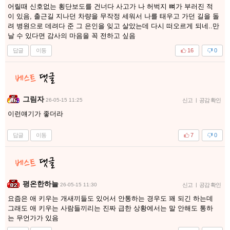
어릴때 신호없는 횡단보도를 건너다 사고가 나 허벅지 뼈가 부러진 적
이 있음, 출근길 지나던 차량을 무작정 세워서 나를 태우고 가던 길을 돌
려 병원으로 데려다 준 그 은인을 잊고 살았는데 다시 떠오르게 되네..만
날 수 있다면 감사의 마음을 꼭 전하고 싶음
답글
이동
16
0
그림자
26-05-15 11:25
신고
|
공감 확인
이런얘기가 좋더라
답글
이동
7
0
평온한하늘
26-05-15 11:30
신고
|
공감 확인
요즘은 애 키우는 개새끼들도 있어서 안통하는 경우도 꽤 되긴 하는데
그래도 애 키우는 사람들끼리는 진짜 급한 상황에서는 말 안해도 통하
는 무언가가 있음