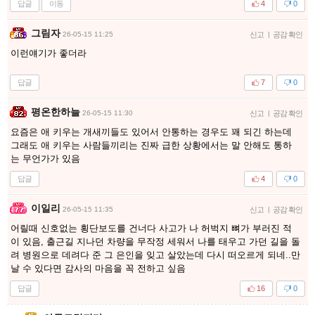
답글
이동
4
0
그림자
26-05-15 11:25
신고
|
공감 확인
이런얘기가 좋더라
답글
7
0
평온한하늘
26-05-15 11:30
신고
|
공감 확인
요즘은 애 키우는 개새끼들도 있어서 안통하는 경우도 꽤 되긴 하는데
그래도 애 키우는 사람들끼리는 진짜 급한 상황에서는 말 안해도 통하
는 무언가가 있음
답글
4
0
이일리
26-05-15 11:35
신고
|
공감 확인
어릴때 신호없는 횡단보도를 건너다 사고가 나 허벅지 뼈가 부러진 적
이 있음, 출근길 지나던 차량을 무작정 세워서 나를 태우고 가던 길을 돌
려 병원으로 데려다 준 그 은인을 잊고 살았는데 다시 떠오르게 되네..만
날 수 있다면 감사의 마음을 꼭 전하고 싶음
답글
16
0