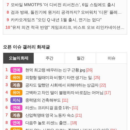
7
모바일 MMOTPS '더 디비전 리서전스', 6일 스팀에도 출시
8
검과 방패, 돌진기에 원거리 공격까지? 오버워치 '디몬' 플레이 영상
9
카카오게임즈 "오딘 Q 내년 1월 출시, 연기는 없다"
10
"유저 의견 적극 반영" 게임프리크, 비스트 오브 리인카네이션 개선 나선다
오픈 이슈 갤러리 화제글
오늘의 화제
주간
월간
이슈
1
연예
[26]
현역 최고령 배우라는 신구 근황.jpg
2
유머
[25]
외향형 딸래미와 비행기 타면 생기는 일.
3
계층
[22]
공자도 말했던 사회에서 피해야하는 상급자
4
유머
[17]
고백하고 차인 딸이 불평하자 바로잡는 어머님
5
지식
[11]
중력댐의 건축해부도
6
연예
[11]
리센느 프리티걸 음중 1위~
7
계층
[21]
산업혁명때 영국 노동자 숙소
8
연예
[18]
다음주 놀토 리센느 출연...
9