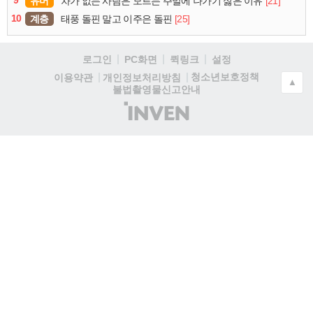
유머
[21]
차가 없는 사람은 모르는 주말에 나가기 싫은 이유
10
계층
[25]
태풍 돌핀 말고 이주은 돌핀
로그인
PC화면
퀵링크
설정
청소년보호정책
이용약관
개인정보처리방침
▲
불법촬영물신고안내
(주)
인
벤