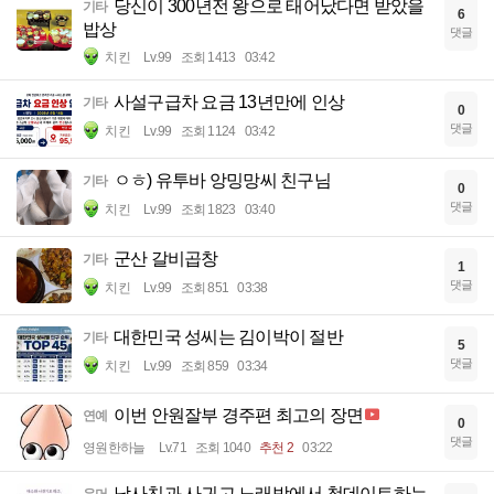
당신이 300년전 왕으로 태어났다면 받았을
기타
6
밥상
댓글
치킨
Lv.99
조회 1413
03:42
사설구급차 요금 13년만에 인상
기타
0
댓글
치킨
Lv.99
조회 1124
03:42
ㅇㅎ) 유투바 앙밍망씨 친구님
기타
0
댓글
치킨
Lv.99
조회 1823
03:40
군산 갈비곱창
기타
1
댓글
치킨
Lv.99
조회 851
03:38
대한민국 성씨는 김이박이 절반
기타
5
댓글
치킨
Lv.99
조회 859
03:34
이번 안원잘부 경주편 최고의 장면
연예
0
댓글
영원한하늘
Lv.71
조회 1040
추천 2
03:22
남사친과 사귀고 노래방에서 첫데이트하는
유머