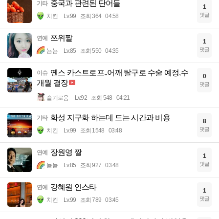
중국과 관련된 단어들
기타
1
댓글
치킨
Lv.99
조회 364
04:58
쯔위짤
연예
1
댓글
뇸뇸
Lv.85
조회 550
04:35
옌스 카스트로프..어깨 탈구로 수술 예정,수
이슈
0
개월 결장
댓글
슬기로움
Lv.92
조회 548
04:21
화성 지구화 하는데 드는 시간과 비용
기타
8
댓글
치킨
Lv.99
조회 1548
03:48
장원영 짤
연예
1
댓글
뇸뇸
Lv.85
조회 927
03:48
강혜원 인스타
연예
1
댓글
치킨
Lv.99
조회 789
03:45