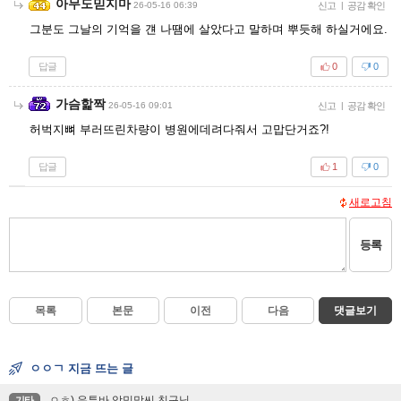
아무도믿지마
26-05-16 06:39
신고
|
공감 확인
그분도 그날의 기억을 걘 나땜에 살았다고 말하며 뿌듯해 하실거에요.
답글
0
0
가슴핥짝
26-05-16 09:01
신고
|
공감 확인
허벅지뼈 부러뜨린차량이 병원에데려다줘서 고맙단거죠?!
답글
1
0
새로고침
등록
목록
본문
이전
다음
댓글보기
ㅇㅇㄱ 지금 뜨는 글
ㅇㅎ) 유투바 앙밍망씨 친구님
기타