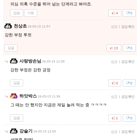
의심 의혹 수준을 뛰어 넘는 단계라고 봐야죠.
답글
이동
4
0
천상초
26-05-15 11:57
신고
|
공감 확인
강한 부정 투컷
답글
13
0
사랑방손님
26-05-15 11:58
신고
|
공감 확인
강한 부정은 강한 긍정
답글
0
0
하앗박스
26-05-15 11:59
신고
|
공감 확인
그 때는 안 했지만 지금은 제일 놀려 먹는 중 ㅋㅋㅋㅋ
답글
1
0
강슬기
26-05-15 12:05
신고
|
공감 확인
세명중 한명!