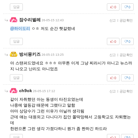
답글
0
0
잠수리벌레
26-05-15 12:43
신고
|
공감 확인
@하이도리
ㅇㅎ 저도 순간 햇갈렸네
답글
0
0
방서몽키즈
26-05-15 13:25
신고
|
공감 확인
아 스탠퍼드였네요 ㅎㅎㅎ 아무튼 이게 그냥 찌라시가 아니고 뉴스까
지 나오고 난리도 아니었죠
답글
0
0
ch9ok
26-05-15 17:12
신고
|
공감 확인
같이 자취했던 아는 동생이 타진요였는데
나중에 열등감 때문에 그랬다고 말함
아마 상당수가 그런 이유가 아닐까 생각됨
근데 얘는 대원외고 다니다가 집안 쫄딱망해서 고등학교도 자퇴했는
데
한편으론 그런 생각 가졌다하니 뭔가 좀 짠하긴 하드라
답글
1
0