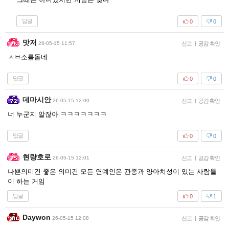
답글
0
0
맛저
26-05-15 11:57
신고
|
공감 확인
ㅅㅂ소름돋네
답글
0
0
데마시안
26-05-15 12:00
신고
|
공감 확인
너 누군지 알잖아 ㅋㅋㅋㅋㅋㅋㅋ
답글
0
0
현량호로
26-05-15 12:01
신고
|
공감 확인
나쁜의미건 좋은 의미건 모든 연예인은 관종과 양아치성이 있는 사람들
이 하는 거임
답글
0
1
Daywon
26-05-15 12:08
신고
|
공감 확인