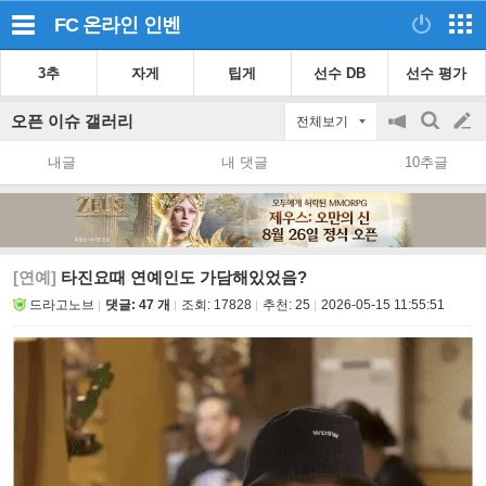
FC 온라인
인벤
3추
자게
팁게
선수 DB
선수 평가
오픈 이슈 갤러리
전체보기
공
검
글
지
색
내글
내 댓글
10추글
on/off
쓰
기
[연예]
타진요때 연예인도 가담해있었음?
드라고노브
댓글: 47 개
조회:
17828
추천:
25
2026-05-15 11:55:51