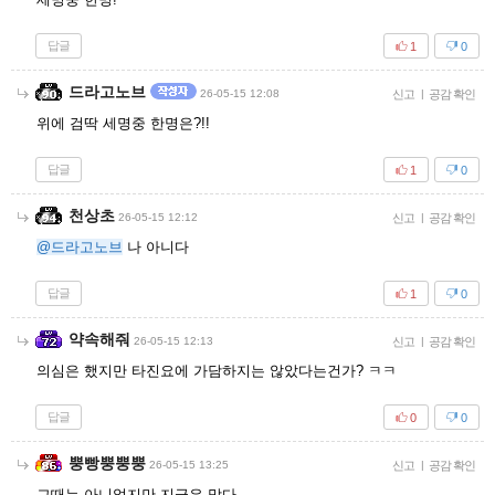
답글
1
0
드라고노브
26-05-15 12:08
신고
|
공감 확인
위에 검딱 세명중 한명은?!!
답글
1
0
천상초
26-05-15 12:12
신고
|
공감 확인
@드라고노브
나 아니다
답글
1
0
약속해줘
26-05-15 12:13
신고
|
공감 확인
의심은 했지만 타진요에 가담하지는 않았다는건가? ㅋㅋ
답글
0
0
뿡빵뿡뿡뿡
26-05-15 13:25
신고
|
공감 확인
그때는 아니었지만 지금은 맞다