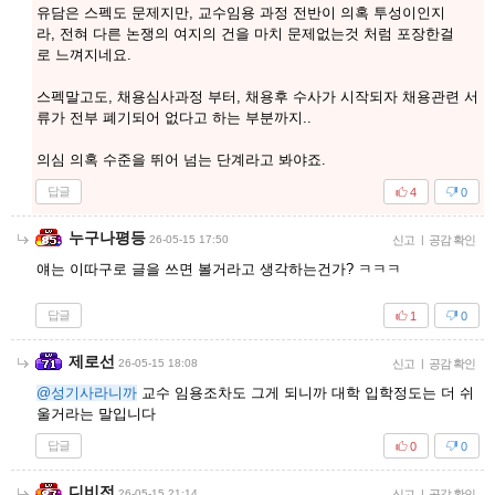
유담은 스펙도 문제지만, 교수임용 과정 전반이 의혹 투성이인지
라, 전혀 다른 논쟁의 여지의 건을 마치 문제없는것 처럼 포장한걸
로 느껴지네요.
스펙말고도, 채용심사과정 부터, 채용후 수사가 시작되자 채용관련 서
류가 전부 폐기되어 없다고 하는 부분까지..
의심 의혹 수준을 뛰어 넘는 단계라고 봐야죠.
답글
4
0
누구나평등
26-05-15 17:50
신고
|
공감 확인
얘는 이따구로 글을 쓰면 볼거라고 생각하는건가? ㅋㅋㅋ
답글
1
0
제로선
26-05-15 18:08
신고
|
공감 확인
@성기사라니까
교수 임용조차도 그게 되니까 대학 입학정도는 더 쉬
울거라는 말입니다
답글
0
0
디비전
26-05-15 21:14
신고
|
공감 확인