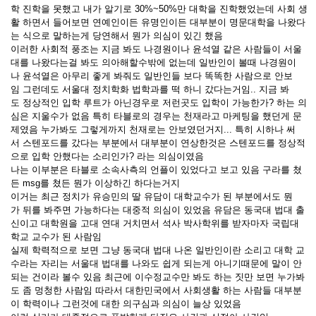
학 진학을 못했고 내가 알기로 30%~50%만 대학을 진학했었는데 사회 생
활 하면서 들어보면 연예인이든 유명인이든 대부분이 명문대학을 나왔다
는 식으로 말하는게 당연해서 뭔가 의심이 있긴 했음
이러한 사회적 풍조는 지금 봐도 나경원이나 윤석열 같은 사람들이 서울
대를 나왔다는걸 봐도 의아해할수밖에 없는데 일반인이 볼때 나경원이
나 윤석열은 아무리 좋게 봐줘도 일반인들 보다 똑똑한 사람으로 안보
임 그런데도 서울대 정치학화 법학과를 떡 하니 갔다는거임.. 지금 봐
도 정상적인 입학 루트가 아닌경우로 저런곳도 입학이 가능한가? 하는 의
심은 지울수가 없음 특히 타블로의 경우는 천재라고 마케팅을 했던게 문
제였음 누가봐도 그렇게까지 천재로는 안보였던거지... 특히 시하나 써
서 스텐포드를 갔다는 부분에서 대부분이 연상한것은 스텐포드를 정상적
으로 입학 안했다는 소리인가? 라는 의심이였음
나는 이부분은 타블로 소속사측의 언플이 있었다고 보고 있음 구라를 쳤
든 msg를 쳤든 뭔가 이상하긴 하다는거지
이거는 최근 정치가 유승민의 딸 유담이 대학교수가 된 부분에서도 뭔
가 뒤를 봐주면 가능하다는 대중적 의심이 있었음 유담은 동국대 법대 출
신이고 대학원을 고대 연대 거치면서 석사 박사학위를 받자마자 국립대
학교 교수가 된 사람임
실제 학력적으로 보면 그냥 동국대 법대 나온 일반인이란 소리고 대학 교
수라는 자리는 서울대 법대를 나와도 쉽게 되는게 아니기때문에 말이 안
되는 건이라 볼수 있음 최근에 이수정교수만 봐도 하는 짓만 보면 누가봐
도 좀 멍청한 사람임 따라서 대한민국에서 사회생활 하는 사람들 대부분
이 학력이나 그런것에 대한 의구심과 의심이 늘상 있었음