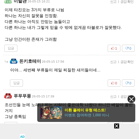
이발관
26-05-15 16:21
신고
|
공감 확인
이제 타진요는 3가지 부류로 나뉨
하나는 자신의 잘못을 인정함.
다른 하나는 아직도 안믿는 놈들이고
다른 하나는 내가 그렇게 믿을 수 밖에 없게끔 타블로가 잘못했다.
그냥 인간이란 존재가 그러함
답글
1
0
돈키호테이
26-05-15 17:56
신고
|
공감 확인
이야... 세번째 부류들이 제일 찌질한 새끼들이네...
답글
0
0
푸푸푸풍
26-05-15 17:39
신고
|
공감 확인
조선인들 눈에 노래나 하는 사람이 좋은대학 나왔다 하니깐 배알이 꼴린
이환 플레이 유형 테스트!
거지
이벤트 참여하면 1,000 이니
그냥 종특임
답글
0
2
AD
스네즈나야
26-05-15 21:57
|