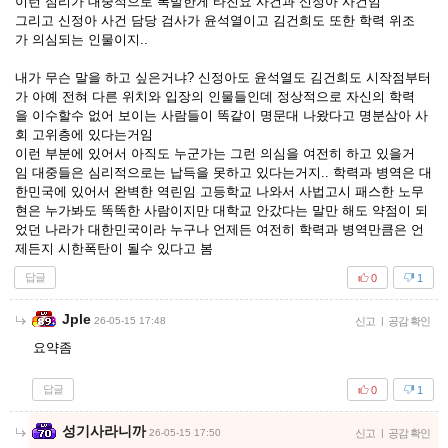
이런 심리가 대중적으로 폭발한게 타진요 사건과 신정아 사건임
그리고 신정아 사건 담당 검사가 윤석열이고 김건희도 또한 학력 위조
가 의심되는 인물이지..
내가 무슨 말을 하고 싶은거냐? 신정아도 윤석열도 김건희도 시작점부터
가 아예 전혀 다른 위치와 입장의 인물들인데 정상적으로 자신의 학력
을 이수할수 없어 보이는 사람들이 똑같이 명문대 나왔다고 명분삼아 사
회 고위층에 있다는거임
이런 부분에 있어서 아직도 누군가는 그런 의심을 여전히 하고 있을거
임 대중들은 심리적으로는 납득을 못하고 있다는거지.. 학력과 병역은 대
한민국에 있어서 완벽한 역린임 고등학교 나와서 사법고시 패스한 노무
현은 누가봐도 똑똑한 사람이지만 대학교 안갔다는 말만 해도 약점이 되
었던 나라가 대한민국이라 누구나 언제든 여전히 학력과 병역만큼은 언
제든지 시한폭탄이 될수 있다고 봄
답글
0
1
Jple
26-05-15 17:48
신고
|
공감 확인
요약좀
답글
0
1
성기사라니까
26-05-15 17:50
신고
|
공감 확인