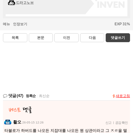
드라고노브
메뉴
인장보기
EXP 31%
목록
본문
이전
다음
댓글쓰기
댓글
(47)
등록순
|
최신순
새로고침
활오
26-05-15 12:26
신고
|
공감 확인
타블로가 하버드를 나오든 지잡대를 나오든 뭔 상관이라고 그 ㅈㄹ을 떨