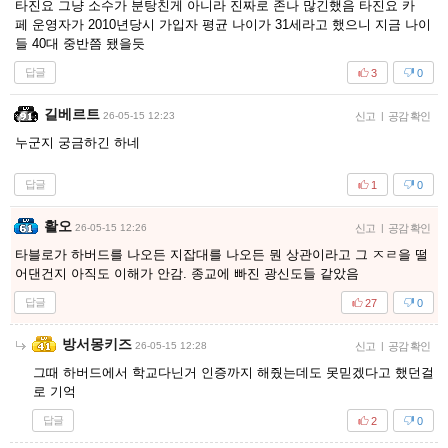
타진요 그냥 소수가 분탕친게 아니라 진짜로 존나 많긴했음 타진요 카
페 운영자가 2010년당시 가입자 평균 나이가 31세라고 했으니 지금 나이
들 40대 중반쯤 됐을듯
답글
3
0
길베르트
26-05-15 12:23
신고
|
공감 확인
누군지 궁금하긴 하네
답글
1
0
활오
26-05-15 12:26
신고
|
공감 확인
타블로가 하버드를 나오든 지잡대를 나오든 뭔 상관이라고 그 ㅈㄹ을 떨
어댄건지 아직도 이해가 안감. 종교에 빠진 광신도들 같았음
답글
27
0
방서몽키즈
26-05-15 12:28
신고
|
공감 확인
그때 하버드에서 학교다닌거 인증까지 해줬는데도 못믿겠다고 했던걸
로 기억
답글
2
0