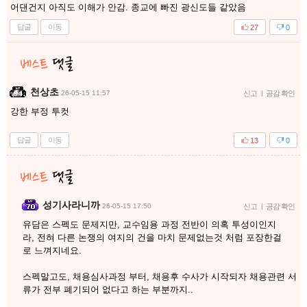
어댄건지 아직도 이해가 안감. 종교에 빠진 광신도들 같았음
답글
이동
27
0
천상초
26-05-15 11:57
신고
|
공감 확인
강한 부정 투컷
답글
이동
13
0
성기사라니까
26-05-15 17:50
신고
|
공감 확인
유담은 스펙도 문제지만, 교수임용 과정 전반이 의혹 투성이인지
라, 전혀 다른 논쟁의 여지의 건을 마치 문제없는것 처럼 포장한걸
로 느껴지네요.
스펙말고도, 채용심사과정 부터, 채용후 수사가 시작되자 채용관련 서
류가 전부 폐기되어 없다고 하는 부분까지..