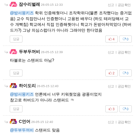
잠수리벌레
26-05-15 12:33
신고
|
공감 확인
@방서몽키즈
학위 인증해줫더니 조작학위다(물론 조작했다는 증거없
음) 교수 직접만나서 인증했더니 고용된 배우다 (하도 테러당해서 교
수 개빡침) 학교에서 직접 인증해줫더니 학교가 돈받아처먹었다 (하버
드가?) 그냥 의심스럽다가 아니라 그래야만 한다였음
답글
4
0
두부두꺼비
26-05-15 12:39
신고
|
공감 확인
타블로는 스텐퍼드 아님?
답글
2
0
하이도리
26-05-15 12:40
신고
|
공감 확인
@방서몽키즈
언론에서 너무 키워줬었음 광풍이었지
참고로 하버드가 아니라 스탠퍼드 ㅋ
답글
3
0
C언어
26-05-15 12:40
신고
|
공감 확인
@두부두꺼비
스탠퍼드 맞음