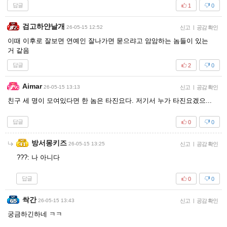
답글
1
0
검고하얀날개
26-05-15 12:52
신고
|
공감 확인
이때 이후로 잘보면 연예인 잘나가면 묻으랴고 암암하는 놈들이 있는
거 같음
답글
2
0
Aimar
26-05-15 13:13
신고
|
공감 확인
친구 세 명이 모여있다면 한 놈은 타진요다. 저기서 누가 타진요겠으...
답글
0
0
방서몽키즈
26-05-15 13:25
신고
|
공감 확인
???: 나 아니다
답글
0
0
싹간
26-05-15 13:43
신고
|
공감 확인
궁금하긴하네 ㅋㅋ