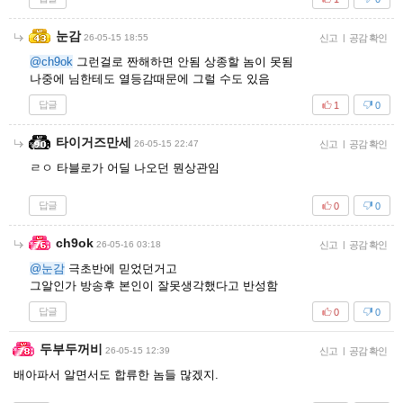
눈감
26-05-15 18:55
신고
|
공감 확인
@ch9ok
그런걸로 짠해하면 안됨 상종할 놈이 못됨
나중에 님한테도 열등감때문에 그럴 수도 있음
답글
1
0
타이거즈만세
26-05-15 22:47
신고
|
공감 확인
ㄹㅇ 타블로가 어딜 나오던 뭔상관임
답글
0
0
ch9ok
26-05-16 03:18
신고
|
공감 확인
@눈감
극초반에 믿었던거고
그알인가 방송후 본인이 잘못생각했다고 반성함
답글
0
0
두부두꺼비
26-05-15 12:39
신고
|
공감 확인
배아파서 알면서도 합류한 놈들 많겠지.