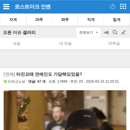
로스트아크
인벤
자게
10추
30추
직게
팁게
오픈 이슈 갤러리
전체보기
공
검
글
지
색
내글
내 댓글
10추글
on/off
쓰
기
[연예]
타진요때 연예인도 가담해있었음?
드라고노브
댓글: 47 개
조회:
17999
추천:
25
2026-05-15 11:55:51