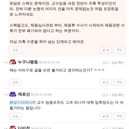
유담은 스펙도 문제지만, 교수임용 과정 전반이 의혹 투성이인지
라, 전혀 다른 논쟁의 여지의 건을 마치 문제없는것 처럼 포장한걸
로 느껴지네요.
스펙말고도, 채용심사과정 부터, 채용후 수사가 시작되자 채용관련 서
류가 전부 폐기되어 없다고 하는 부분까지..
의심 의혹 수준을 뛰어 넘는 단계라고 봐야죠.
답글
4
0
누구나평등
26-05-15 17:50
신고
|
공감 확인
얘는 이따구로 글을 쓰면 볼거라고 생각하는건가? ㅋㅋㅋ
답글
1
0
제로선
26-05-15 18:08
신고
|
공감 확인
@성기사라니까
교수 임용조차도 그게 되니까 대학 입학정도는 더 쉬
울거라는 말입니다
답글
0
0
디비전
26-05-15 21:14
신고
|
공감 확인