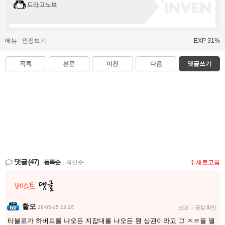
드라고노브
메뉴
인장보기
EXP 31%
목록
본문
이전
다음
댓글쓰기
댓글
(47)
등록순
|
최신순
새로고침
활오
26-05-15 12:26
신고
|
공감 확인
타블로가 하버드를 나오든 지잡대를 나오든 뭔 상관이라고 그 ㅈㄹ을 떨