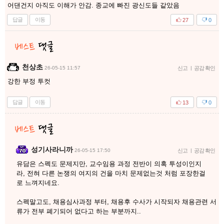
어댄건지 아직도 이해가 안감. 종교에 빠진 광신도들 같았음
답글
이동
27
0
천상초
26-05-15 11:57
신고
|
공감 확인
강한 부정 투컷
답글
이동
13
0
성기사라니까
26-05-15 17:50
신고
|
공감 확인
유담은 스펙도 문제지만, 교수임용 과정 전반이 의혹 투성이인지
라, 전혀 다른 논쟁의 여지의 건을 마치 문제없는것 처럼 포장한걸
로 느껴지네요.
스펙말고도, 채용심사과정 부터, 채용후 수사가 시작되자 채용관련 서
류가 전부 폐기되어 없다고 하는 부분까지..