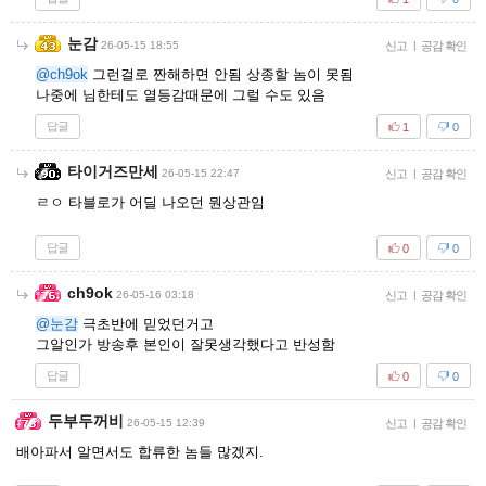
눈감
26-05-15 18:55
신고
|
공감 확인
@ch9ok
그런걸로 짠해하면 안됨 상종할 놈이 못됨
나중에 님한테도 열등감때문에 그럴 수도 있음
답글
1
0
타이거즈만세
26-05-15 22:47
신고
|
공감 확인
ㄹㅇ 타블로가 어딜 나오던 뭔상관임
답글
0
0
ch9ok
26-05-16 03:18
신고
|
공감 확인
@눈감
극초반에 믿었던거고
그알인가 방송후 본인이 잘못생각했다고 반성함
답글
0
0
두부두꺼비
26-05-15 12:39
신고
|
공감 확인
배아파서 알면서도 합류한 놈들 많겠지.