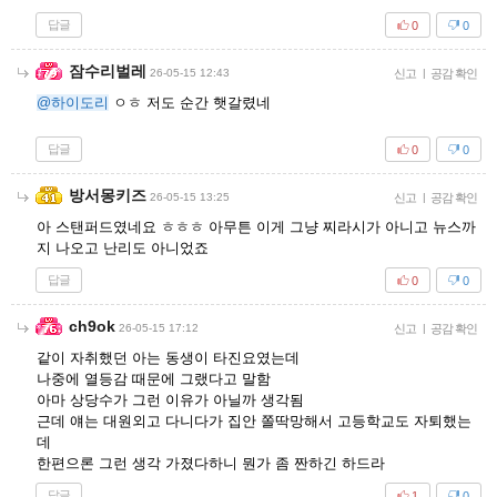
답글
0
0
잠수리벌레
26-05-15 12:43
신고
|
공감 확인
@하이도리
ㅇㅎ 저도 순간 햇갈렸네
답글
0
0
방서몽키즈
26-05-15 13:25
신고
|
공감 확인
아 스탠퍼드였네요 ㅎㅎㅎ 아무튼 이게 그냥 찌라시가 아니고 뉴스까
지 나오고 난리도 아니었죠
답글
0
0
ch9ok
26-05-15 17:12
신고
|
공감 확인
같이 자취했던 아는 동생이 타진요였는데
나중에 열등감 때문에 그랬다고 말함
아마 상당수가 그런 이유가 아닐까 생각됨
근데 얘는 대원외고 다니다가 집안 쫄딱망해서 고등학교도 자퇴했는
데
한편으론 그런 생각 가졌다하니 뭔가 좀 짠하긴 하드라
답글
1
0