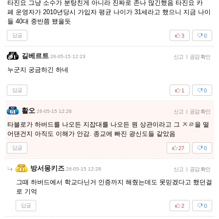
타진요 그냥 소수가 분탕친게 아니라 진짜로 존나 많긴했음 타진요 카
페 운영자가 2010년당시 가입자 평균 나이가 31세라고 했으니 지금 나이
들 40대 중반쯤 됐을듯
답글
3
0
길베르트
26-05-15 12:23
신고
|
공감 확인
누군지 궁금하긴 하네
답글
1
0
활오
26-05-15 12:26
신고
|
공감 확인
타블로가 하버드를 나오든 지잡대를 나오든 뭔 상관이라고 그 ㅈㄹ을 떨
어댄건지 아직도 이해가 안감. 종교에 빠진 광신도들 같았음
답글
27
0
방서몽키즈
26-05-15 12:28
신고
|
공감 확인
그때 하버드에서 학교다닌거 인증까지 해줬는데도 못믿겠다고 했던걸
로 기억
답글
2
0