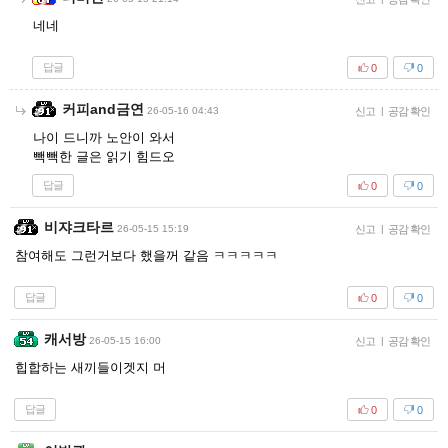
네네
답글
0
0
커피and금연
26-05-16 04:43
신고
|
공감 확인
나이 드니까 노안이 와서
빽빽한 글은 읽기 힘드오
답글
0
0
비쟈크타르
26-05-15 15:19
신고
|
공감 확인
참여해도 그런거보다 했을꺼 같음 ㅋㅋㅋㅋㅋ
답글
0
0
캐서방
26-05-15 16:00
신고
|
공감 확인
힙합하는 새끼들이겟지 머
답글
0
0