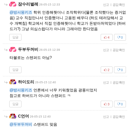
잠수리벌레
26-05-15 12:33
신고
|
공감 확인
@방서몽키즈
학위 인증해줫더니 조작학위다(물론 조작했다는 증거없
음) 교수 직접만나서 인증했더니 고용된 배우다 (하도 테러당해서 교
수 개빡침) 학교에서 직접 인증해줫더니 학교가 돈받아처먹었다 (하버
드가?) 그냥 의심스럽다가 아니라 그래야만 한다였음
답글
4
0
두부두꺼비
26-05-15 12:39
신고
|
공감 확인
타블로는 스텐퍼드 아님?
답글
2
0
하이도리
26-05-15 12:40
신고
|
공감 확인
@방서몽키즈
언론에서 너무 키워줬었음 광풍이었지
참고로 하버드가 아니라 스탠퍼드 ㅋ
답글
3
0
C언어
26-05-15 12:40
신고
|
공감 확인
@두부두꺼비
스탠퍼드 맞음