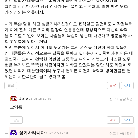
이런 심리가 대중적으로 폭발한게 타진요 사건과 신정아 사건임
그리고 신정아 사건 담당 검사가 윤석열이고 김건희도 또한 학력 위조
가 의심되는 인물이지..
내가 무슨 말을 하고 싶은거냐? 신정아도 윤석열도 김건희도 시작점부터
가 아예 전혀 다른 위치와 입장의 인물들인데 정상적으로 자신의 학력
을 이수할수 없어 보이는 사람들이 똑같이 명문대 나왔다고 명분삼아 사
회 고위층에 있다는거임
이런 부분에 있어서 아직도 누군가는 그런 의심을 여전히 하고 있을거
임 대중들은 심리적으로는 납득을 못하고 있다는거지.. 학력과 병역은 대
한민국에 있어서 완벽한 역린임 고등학교 나와서 사법고시 패스한 노무
현은 누가봐도 똑똑한 사람이지만 대학교 안갔다는 말만 해도 약점이 되
었던 나라가 대한민국이라 누구나 언제든 여전히 학력과 병역만큼은 언
제든지 시한폭탄이 될수 있다고 봄
답글
0
1
Jple
26-05-15 17:48
신고
|
공감 확인
요약좀
답글
0
1
성기사라니까
26-05-15 17:50
신고
|
공감 확인