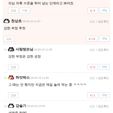
의심 의혹 수준을 뛰어 넘는 단계라고 봐야죠.
답글
이동
4
0
천상초
26-05-15 11:57
신고
|
공감 확인
강한 부정 투컷
답글
13
0
사랑방손님
26-05-15 11:58
신고
|
공감 확인
강한 부정은 강한 긍정
답글
0
0
하앗박스
26-05-15 11:59
신고
|
공감 확인
그 때는 안 했지만 지금은 제일 놀려 먹는 중 ㅋㅋㅋㅋ
답글
1
0
강슬기
26-05-15 12:05
신고
|
공감 확인
세명중 한명!