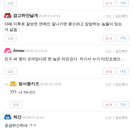
답글
1
0
검고하얀날개
26-05-15 12:52
신고
|
공감 확인
이때 이후로 잘보면 연예인 잘나가면 묻으랴고 암암하는 놈들이 있는
거 같음
답글
2
0
Aimar
26-05-15 13:13
신고
|
공감 확인
친구 세 명이 모여있다면 한 놈은 타진요다. 저기서 누가 타진요겠으...
답글
0
0
방서몽키즈
26-05-15 13:25
신고
|
공감 확인
???: 나 아니다
답글
0
0
싹간
26-05-15 13:43
신고
|
공감 확인
궁금하긴하네 ㅋㅋ