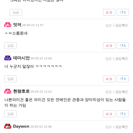
답글
0
0
맛저
26-05-15 11:57
신고
|
공감 확인
ㅅㅂ소름돋네
답글
0
0
데마시안
26-05-15 12:00
신고
|
공감 확인
너 누군지 알잖아 ㅋㅋㅋㅋㅋㅋㅋ
답글
0
0
현량호로
26-05-15 12:01
신고
|
공감 확인
나쁜의미건 좋은 의미건 모든 연예인은 관종과 양아치성이 있는 사람들
이 하는 거임
답글
0
1
Daywon
26-05-15 12:08
신고
|
공감 확인