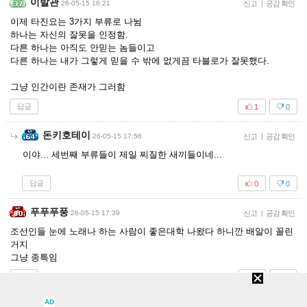
이발관
26-05-15 16:21
신고
|
공감 확인
이제 타진요는 3가지 부류로 나뉨
하나는 자신의 잘못을 인정함.
다른 하나는 아직도 안믿는 놈들이고
다른 하나는 내가 그렇게 믿을 수 밖에 없게끔 타블로가 잘못했다.
그냥 인간이란 존재가 그러함
답글
1
0
돈키호테이
26-05-15 17:56
신고
|
공감 확인
이야... 세번째 부류들이 제일 찌질한 새끼들이네...
답글
0
0
푸푸푸풍
26-05-15 17:39
신고
|
공감 확인
조선인들 눈에 노래나 하는 사람이 좋은대학 나왔다 하니깐 배알이 꼴린
거지
그냥 종특임
답글
0
2
AD
스네즈나야
26-05-15 21:57
|