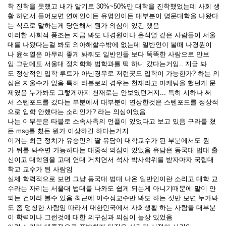
학 진학을 못했고 내가 알기로 30%~50%만 대학을 진학했었는데 사회 생
활 하면서 들어보면 연예인이든 유명인이든 대부분이 명문대학을 나왔다
는 식으로 말하는게 당연해서 뭔가 의심이 있긴 했음
이러한 사회적 풍조는 지금 봐도 나경원이나 윤석열 같은 사람들이 서울
대를 나왔다는걸 봐도 의아해할수밖에 없는데 일반인이 볼때 나경원이
나 윤석열은 아무리 좋게 봐줘도 일반인들 보다 똑똑한 사람으로 안보
임 그런데도 서울대 정치학화 법학과를 떡 하니 갔다는거임.. 지금 봐
도 정상적인 입학 루트가 아닌경우로 저런곳도 입학이 가능한가? 하는 의
심은 지울수가 없음 특히 타블로의 경우는 천재라고 마케팅을 했던게 문
제였음 누가봐도 그렇게까지 천재로는 안보였던거지... 특히 시하나 써
서 스텐포드를 갔다는 부분에서 대부분이 연상한것은 스텐포드를 정상적
으로 입학 안했다는 소리인가? 라는 의심이였음
나는 이부분은 타블로 소속사측의 언플이 있었다고 보고 있음 구라를 쳤
든 msg를 쳤든 뭔가 이상하긴 하다는거지
이거는 최근 정치가 유승민의 딸 유담이 대학교수가 된 부분에서도 뭔
가 뒤를 봐주면 가능하다는 대중적 의심이 있었음 유담은 동국대 법대 출
신이고 대학원을 고대 연대 거치면서 석사 박사학위를 받자마자 국립대
학교 교수가 된 사람임
실제 학력적으로 보면 그냥 동국대 법대 나온 일반인이란 소리고 대학 교
수라는 자리는 서울대 법대를 나와도 쉽게 되는게 아니기때문에 말이 안
되는 건이라 볼수 있음 최근에 이수정교수만 봐도 하는 짓만 보면 누가봐
도 좀 멍청한 사람임 따라서 대한민국에서 사회생활 하는 사람들 대부분
이 학력이나 그런것에 대한 의구심과 의심이 늘상 있었음