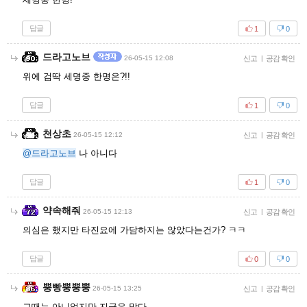
답글
1
0
드라고노브
26-05-15 12:08
신고
|
공감 확인
위에 검딱 세명중 한명은?!!
답글
1
0
천상초
26-05-15 12:12
신고
|
공감 확인
@드라고노브
나 아니다
답글
1
0
약속해줘
26-05-15 12:13
신고
|
공감 확인
의심은 했지만 타진요에 가담하지는 않았다는건가? ㅋㅋ
답글
0
0
뿡빵뿡뿡뿡
26-05-15 13:25
신고
|
공감 확인
그때는 아니었지만 지금은 맞다