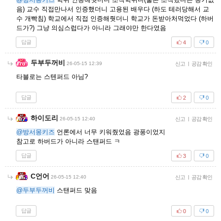
음) 교수 직접만나서 인증했더니 고용된 배우다 (하도 테러당해서 교
수 개빡침) 학교에서 직접 인증해줫더니 학교가 돈받아처먹었다 (하버
드가?) 그냥 의심스럽다가 아니라 그래야만 한다였음
답글
4
0
두부두꺼비
26-05-15 12:39
신고
|
공감 확인
타블로는 스텐퍼드 아님?
답글
2
0
하이도리
26-05-15 12:40
신고
|
공감 확인
@방서몽키즈
언론에서 너무 키워줬었음 광풍이었지
참고로 하버드가 아니라 스탠퍼드 ㅋ
답글
3
0
C언어
26-05-15 12:40
신고
|
공감 확인
@두부두꺼비
스탠퍼드 맞음
답글
0
0