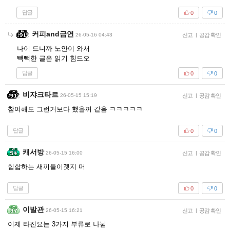
답글
0
0
커피and금연
26-05-16 04:43
신고
|
공감 확인
나이 드니까 노안이 와서
빽빽한 글은 읽기 힘드오
답글
0
0
비쟈크타르
26-05-15 15:19
신고
|
공감 확인
참여해도 그런거보다 했을꺼 같음 ㅋㅋㅋㅋㅋ
답글
0
0
캐서방
26-05-15 16:00
신고
|
공감 확인
힙합하는 새끼들이겟지 머
답글
0
0
이발관
26-05-15 16:21
신고
|
공감 확인
이제 타진요는 3가지 부류로 나뉨