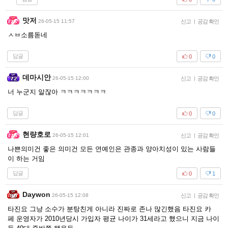
맛저
26-05-15 11:57
신고
|
공감 확인
ㅅㅂ소름돋네
답글
0
0
데마시안
26-05-15 12:00
신고
|
공감 확인
너 누군지 알잖아 ㅋㅋㅋㅋㅋㅋㅋ
답글
0
0
현량호로
26-05-15 12:01
신고
|
공감 확인
나쁜의미건 좋은 의미건 모든 연예인은 관종과 양아치성이 있는 사람들
이 하는 거임
답글
0
1
Daywon
26-05-15 12:08
신고
|
공감 확인
타진요 그냥 소수가 분탕친게 아니라 진짜로 존나 많긴했음 타진요 카
페 운영자가 2010년당시 가입자 평균 나이가 31세라고 했으니 지금 나이