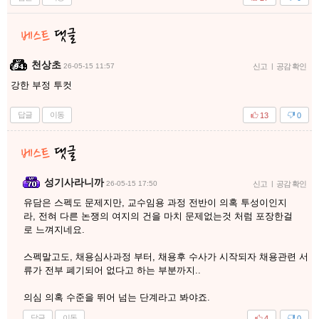
천상초
26-05-15 11:57
신고
|
공감 확인
강한 부정 투컷
답글
이동
13
0
성기사라니까
26-05-15 17:50
신고
|
공감 확인
유담은 스펙도 문제지만, 교수임용 과정 전반이 의혹 투성이인지
라, 전혀 다른 논쟁의 여지의 건을 마치 문제없는것 처럼 포장한걸
로 느껴지네요.
스펙말고도, 채용심사과정 부터, 채용후 수사가 시작되자 채용관련 서
류가 전부 폐기되어 없다고 하는 부분까지..
의심 의혹 수준을 뛰어 넘는 단계라고 봐야죠.
답글
이동
4
0