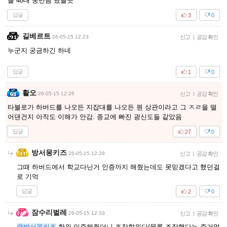
들 40대 중반쯤 됐을듯
답글
3
0
길베르트
26-05-15 12:23
신고
|
공감 확인
누군지 궁금하긴 하네
답글
1
0
활오
26-05-15 12:26
신고
|
공감 확인
타블로가 하버드를 나오든 지잡대를 나오든 뭔 상관이라고 그 ㅈㄹ을 떨
어댄건지 아직도 이해가 안감. 종교에 빠진 광신도들 같았음
답글
27
0
방서몽키즈
26-05-15 12:28
신고
|
공감 확인
그때 하버드에서 학교다닌거 인증까지 해줬는데도 못믿겠다고 했던걸
로 기억
답글
2
0
잠수리벌레
26-05-15 12:33
신고
|
공감 확인
@방서몽키즈
학위 인증해줫더니 조작학위다(물론 조작했다는 증거없