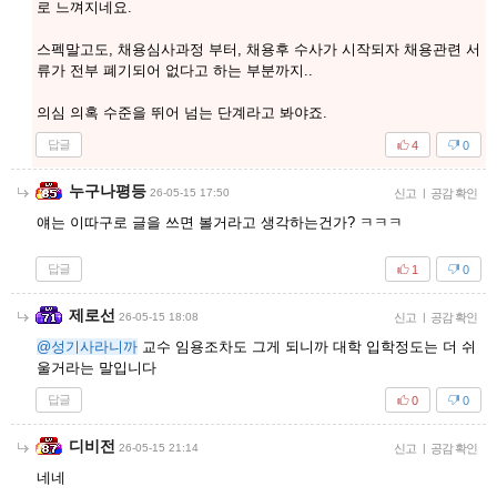
로 느껴지네요.
스펙말고도, 채용심사과정 부터, 채용후 수사가 시작되자 채용관련 서
류가 전부 폐기되어 없다고 하는 부분까지..
의심 의혹 수준을 뛰어 넘는 단계라고 봐야죠.
답글
4
0
누구나평등
26-05-15 17:50
신고
|
공감 확인
얘는 이따구로 글을 쓰면 볼거라고 생각하는건가? ㅋㅋㅋ
답글
1
0
제로선
26-05-15 18:08
신고
|
공감 확인
@성기사라니까
교수 임용조차도 그게 되니까 대학 입학정도는 더 쉬
울거라는 말입니다
답글
0
0
디비전
26-05-15 21:14
신고
|
공감 확인
네네