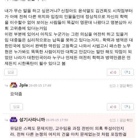
내가 무슨 말을 하고 싶은거냐? 신정아도 윤석열도 김건희도 시작점부터
가 아예 전혀 다른 위치와 입장의 인물들인데 정상적으로 자신의 학력
을 이수할수 없어 보이는 사람들이 똑같이 명문대 나왔다고 명분삼아 사
회 고위층에 있다는거임
이런 부분에 있어서 아직도 누군가는 그런 의심을 여전히 하고 있을거
임 대중들은 심리적으로는 납득을 못하고 있다는거지.. 학력과 병역은 대
한민국에 있어서 완벽한 역린임 고등학교 나와서 사법고시 패스한 노무
현은 누가봐도 똑똑한 사람이지만 대학교 안갔다는 말만 해도 약점이 되
었던 나라가 대한민국이라 누구나 언제든 여전히 학력과 병역만큼은 언
제든지 시한폭탄이 될수 있다고 봄
답글
0
1
Jple
26-05-15 17:48
신고
|
공감 확인
요약좀
답글
0
1
성기사라니까
26-05-15 17:50
신고
|
공감 확인
유담은 스펙도 문제지만, 교수임용 과정 전반이 의혹 투성이인지
라, 전혀 다른 논쟁의 여지의 건을 마치 문제없는것 처럼 포장한걸