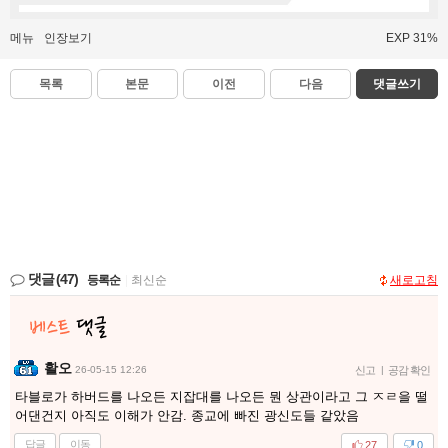
메뉴
인장보기
EXP 31%
목록
본문
이전
다음
댓글쓰기
댓글
(47)
등록순
|
최신순
새로고침
활오
26-05-15 12:26
신고
|
공감 확인
타블로가 하버드를 나오든 지잡대를 나오든 뭔 상관이라고 그 ㅈㄹ을 떨
어댄건지 아직도 이해가 안감. 종교에 빠진 광신도들 같았음
답글
이동
27
0