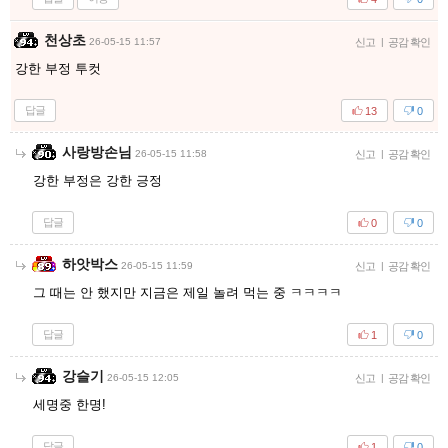
천상초
26-05-15 11:57
신고
|
공감 확인
강한 부정 투컷
답글
13
0
사랑방손님
26-05-15 11:58
신고
|
공감 확인
강한 부정은 강한 긍정
답글
0
0
하앗박스
26-05-15 11:59
신고
|
공감 확인
그 때는 안 했지만 지금은 제일 놀려 먹는 중 ㅋㅋㅋㅋ
답글
1
0
강슬기
26-05-15 12:05
신고
|
공감 확인
세명중 한명!
답글
1
0