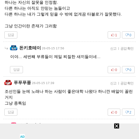
하나는 자신의 잘못을 인정함.
다른 하나는 아직도 안믿는 놈들이고
다른 하나는 내가 그렇게 믿을 수 밖에 없게끔 타블로가 잘못했다.
그냥 인간이란 존재가 그러함
답글
1
0
돈키호테이
26-05-15 17:56
신고
|
공감 확인
이야... 세번째 부류들이 제일 찌질한 새끼들이네...
답글
0
0
푸푸푸풍
26-05-15 17:39
신고
|
공감 확인
조선인들 눈에 노래나 하는 사람이 좋은대학 나왔다 하니깐 배알이 꼴린
거지
그냥 종특임
답글
0
2
스네즈나야
26-05-15 21:57
신고
|
공감 확인
조선시대에서 오심?
AD