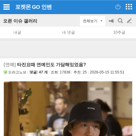
포켓몬 GO
인벤
오픈 이슈 갤러리
전체보기
공
검
글
지
색
내글
내 댓글
10추글
on/off
쓰
기
[연예]
타진요때 연예인도 가담해있었음?
드라고노브
댓글: 47 개
조회:
17838
추천:
25
2026-05-15 11:55:51