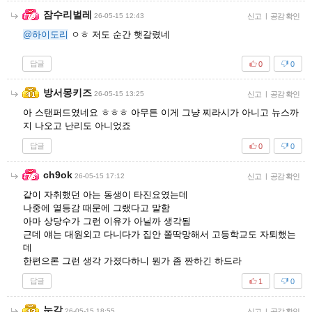
잠수리벌레
26-05-15 12:43
신고
|
공감 확인
@하이도리
ㅇㅎ 저도 순간 햇갈렸네
답글
0
0
방서몽키즈
26-05-15 13:25
신고
|
공감 확인
아 스탠퍼드였네요 ㅎㅎㅎ 아무튼 이게 그냥 찌라시가 아니고 뉴스까
지 나오고 난리도 아니었죠
답글
0
0
ch9ok
26-05-15 17:12
신고
|
공감 확인
같이 자취했던 아는 동생이 타진요였는데
나중에 열등감 때문에 그랬다고 말함
아마 상당수가 그런 이유가 아닐까 생각됨
근데 얘는 대원외고 다니다가 집안 쫄딱망해서 고등학교도 자퇴했는
데
한편으론 그런 생각 가졌다하니 뭔가 좀 짠하긴 하드라
답글
1
0
눈감
26-05-15 18:55
신고
|
공감 확인