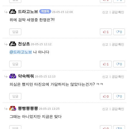
드라고노브
26-05-15 12:08
신고
|
공감 확인
위에 검딱 세명중 한명은?!!
답글
1
0
천상초
26-05-15 12:12
신고
|
공감 확인
@드라고노브
나 아니다
답글
1
0
약속해줘
26-05-15 12:13
신고
|
공감 확인
의심은 했지만 타진요에 가담하지는 않았다는건가? ㅋㅋ
답글
0
0
뿡빵뿡뿡뿡
26-05-15 13:25
신고
|
공감 확인
그때는 아니었지만 지금은 맞다
답글
0
0