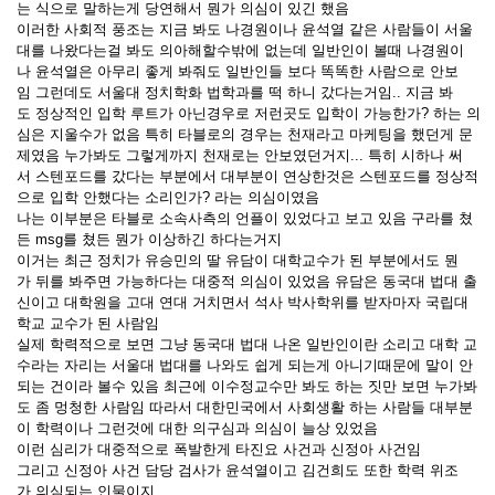
는 식으로 말하는게 당연해서 뭔가 의심이 있긴 했음
이러한 사회적 풍조는 지금 봐도 나경원이나 윤석열 같은 사람들이 서울
대를 나왔다는걸 봐도 의아해할수밖에 없는데 일반인이 볼때 나경원이
나 윤석열은 아무리 좋게 봐줘도 일반인들 보다 똑똑한 사람으로 안보
임 그런데도 서울대 정치학화 법학과를 떡 하니 갔다는거임.. 지금 봐
도 정상적인 입학 루트가 아닌경우로 저런곳도 입학이 가능한가? 하는 의
심은 지울수가 없음 특히 타블로의 경우는 천재라고 마케팅을 했던게 문
제였음 누가봐도 그렇게까지 천재로는 안보였던거지... 특히 시하나 써
서 스텐포드를 갔다는 부분에서 대부분이 연상한것은 스텐포드를 정상적
으로 입학 안했다는 소리인가? 라는 의심이였음
나는 이부분은 타블로 소속사측의 언플이 있었다고 보고 있음 구라를 쳤
든 msg를 쳤든 뭔가 이상하긴 하다는거지
이거는 최근 정치가 유승민의 딸 유담이 대학교수가 된 부분에서도 뭔
가 뒤를 봐주면 가능하다는 대중적 의심이 있었음 유담은 동국대 법대 출
신이고 대학원을 고대 연대 거치면서 석사 박사학위를 받자마자 국립대
학교 교수가 된 사람임
실제 학력적으로 보면 그냥 동국대 법대 나온 일반인이란 소리고 대학 교
수라는 자리는 서울대 법대를 나와도 쉽게 되는게 아니기때문에 말이 안
되는 건이라 볼수 있음 최근에 이수정교수만 봐도 하는 짓만 보면 누가봐
도 좀 멍청한 사람임 따라서 대한민국에서 사회생활 하는 사람들 대부분
이 학력이나 그런것에 대한 의구심과 의심이 늘상 있었음
이런 심리가 대중적으로 폭발한게 타진요 사건과 신정아 사건임
그리고 신정아 사건 담당 검사가 윤석열이고 김건희도 또한 학력 위조
가 의심되는 인물이지..