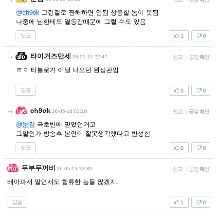
@ch9ok
그런걸로 짠해하면 안됨 상종할 놈이 못됨
나중에 님한테도 열등감때문에 그럴 수도 있음
답글
1
0
타이거즈만세
26-05-15 22:47
신고
|
공감 확인
ㄹㅇ 타블로가 어딜 나오던 뭔상관임
답글
0
0
ch9ok
26-05-16 03:18
신고
|
공감 확인
@눈감
극초반에 믿었던거고
그알인가 방송후 본인이 잘못생각했다고 반성함
답글
0
0
두부두꺼비
26-05-15 12:39
신고
|
공감 확인
배아파서 알면서도 합류한 놈들 많겠지.
답글
1
0