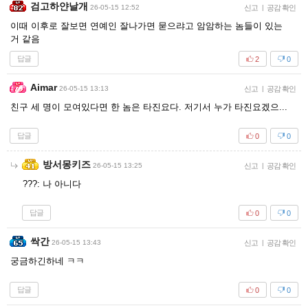
검고하얀날개
26-05-15 12:52
신고
|
공감 확인
이때 이후로 잘보면 연예인 잘나가면 묻으랴고 암암하는 놈들이 있는
거 같음
답글
2
0
Aimar
26-05-15 13:13
신고
|
공감 확인
친구 세 명이 모여있다면 한 놈은 타진요다. 저기서 누가 타진요겠으...
답글
0
0
방서몽키즈
26-05-15 13:25
신고
|
공감 확인
???: 나 아니다
답글
0
0
싹간
26-05-15 13:43
신고
|
공감 확인
궁금하긴하네 ㅋㅋ
답글
0
0