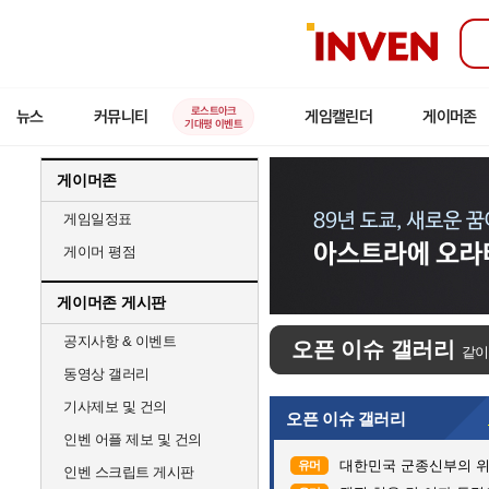
인
벤
로스트아크
뉴스
커뮤니티
게임캘린더
게이머존
기대평 이벤트
게이머존
게임일정표
게이머 평점
게이머존 게시판
공지사항 & 이벤트
오픈 이슈 갤러리
같이
동영상 갤러리
기사제보 및 건의
오픈 이슈 갤러리
인벤 어플 제보 및 건의
대한민국 군종신부의 
유머
인벤 스크립트 게시판