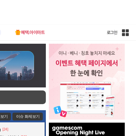
혜택.아이마트
로그인
인
벤
전
체
사
이
트
맵
제보기
이슈 화제보기
인
g
[24]
벤
배