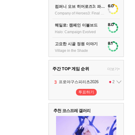
6.0
컴퍼니 오브 히어로즈3: 파이널 스탠드
Company of Heroes3: Final stand
8.0
헤일로: 캠페인 이볼브드
Halo: Campaign Evolved
8.1
고요한 시골 정원 이야기
Village in the Shade
주간 TOP 게임 순위
더보기+
1
2
3
4
팰월드
프로야구스피리츠2026
드래곤소드 : 어웨이크닝
어쌔신 크리드: 블랙 플래그 리싱크드
1
2
2
투표하기
5
블라인드 삼국
1
추천 코스프레 갤러리
6
그랑블루 판타지 리링크 - 엔드리스 라그나로크
1