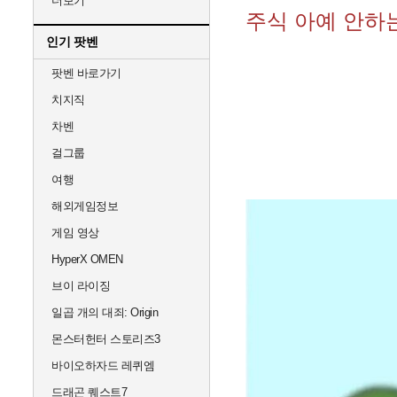
더보기
주식 아예 안하
인기 팟벤
팟벤 바로가기
치지직
차벤
걸그룹
여행
해외게임정보
게임 영상
HyperX OMEN
브이 라이징
일곱 개의 대죄: Origin
몬스터헌터 스토리즈3
바이오하자드 레퀴엠
드래곤 퀘스트7