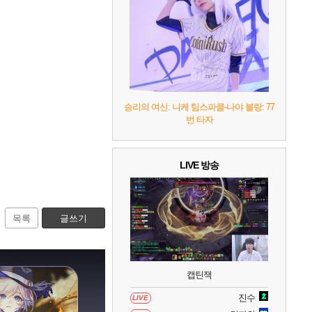
7
리듬 천국 미라클 스타즈
2
8
헤일로: 캠페인 이볼브드
2
9
캡틴 츠바사 2 월드 파이터즈
승리의 여신: 니케 팀스파클-나야 블랑: 77
번 타자
10
레고 배트맨: 레거시 오브 더 다크 나이트
LIVE 방송
목록
글쓰기
캡틴잭
진수
LIVE