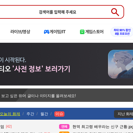
Submit
최대 90% 할인
라이브/영상
게이밍/IT
게임스토어
8월 프로모션
 보고 싶은 유머 글이나 이미지를 올려보세요!
오늘의 화제
주간
월간
이슈
지난 화
위엄
[42]
현역 최고령 배우라는 신구 근황.jp
연예