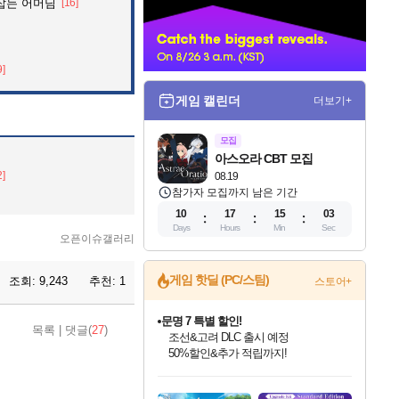
잡는 어머님
[16]
너
9]
게임 캘린더
더보기+
모집
아스오라 CBT 모집
2]
08.19
참가자 모집까지 남은 기간
10
17
15
01
Days
Hours
Min
Sec
오픈이슈갤러리
게임 핫딜 (PC/스팀)
조회:
9,243
추천:
1
스토어+
문명 7 특별 할인!
목록
|
댓글(
27
)
조선&고려 DLC 출시 예정
50%할인&추가 적립까지!
인벤게임즈 8월 특별 할인!
드래곤소드: 어웨이크닝 입점!
마블 투혼 파이팅 소울즈 정식출시!
귀무자: 검의 길 예약 판매 중!
비스트 오브 리인카네이션 정식 출시!
커세어 코브 출시 기념 할인!
더 렐릭 퍼스트 가디언 정식 출시
베데스다 40주년 기념 할인 중!
캡콤 프렌차이즈 할인 진행 중!
캡콤 일부 상품 상시 할인
스타워즈 은하계 레이서
로블록스 기프트 카드 공식 입점
인기 퍼블리셔 모음!
스팀으로 만나는 드래곤소드!
마블 히어로 총 출동&화려한 격투!
10% 할인과
게임프릭 신작 IP
해적'섬'을 발전시키자!
설화x하드코어 액션!
베데스다의 명작들을
몬헌, 바하 등 인기 IP를
몬헌 와일즈 & 드래곤즈 도그마2
인벤게임즈에서 10% 추가 적립
Robux를 가장 안전하고