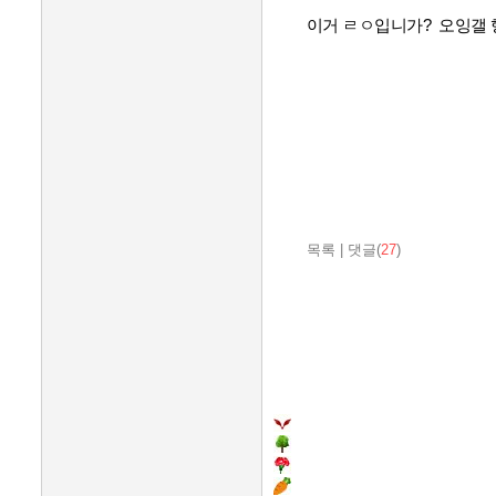
이거 ㄹㅇ입니가? 오잉갤 
목록
|
댓글(
27
)