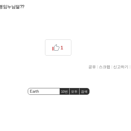
행임누님덜??
1
공유
스크랩
신고하기
10번
모두
검색