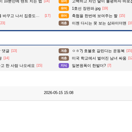
이 10분만에 텐트 치는 법
[14]
고백하고 차인 딸이 불평하자 바로
유머
1호선 장판파.jpg
[19]
유머
도가 확 올라갔다는 한 아파트의 안내방송
[17]
축협을 한번에 보여주는 짤
[15]
유머
[23]
이젠 다시는 못 보는 삼파이더맨
[1
계층
 댓글
[13]
ㅇㅎ?) 호불호 갈린다는 운동복
[15]
계층
황
[14]
미국 학교에서 벌어진 남녀 싸움
[1
계층
고 한 사람 나오세요
[15]
일본원폭이 한발더?
[7]
지식
2026-05-15 15:08