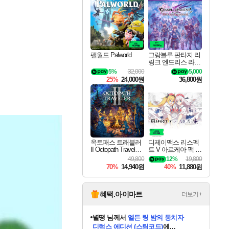
최대 90% 할인가를 만나보세요!
네이버혜택과 함께 만나보세요!
네이버 포인트 혜택까지!
이니&베니 혜택까지!
네이버 혜택가와 함께 예약하세요!
할인&네이버혜택으로 만나보세요!
네이버페이 혜택과 만나보세요!
40주년 프로모션으로 만나보세요!
할인가에 만나보세요!
일부 에디션 상시 할인!
혜택으로 예약 판매 중
편안하게 충전하세요
팰월드 Palworld
그랑블루 판타지 리
링크 엔드리스 라그
나로크 업그레이드
5%
32,000
5,000
킷 Granblue Fantasy
25%
24,000원
36,800원
Relink Endless Ragn
arok Upgrade Kit DL
C
옥토패스 트래블러
디제이맥스 리스펙
II Octopath Traveler I
트 V 아르케아 팩 D
I
JMAX RESPECT V
49,800
12%
19,800
Arcaea Pack DLC
70%
14,940원
40%
11,880원
혜택.아이마트
더보기+
별땡
님께서
엘든 링 밤의 통치자
디럭스 에디션 (스팀코드)
에