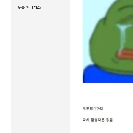
풋볼 매니저26