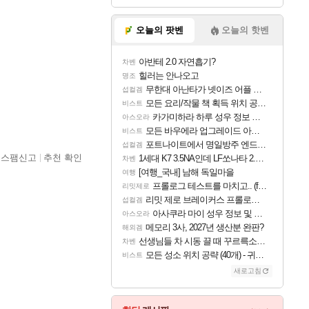
오늘의 팟벤
오늘의 핫벤
아반테 2.0 자연흡기?
차벤
힐러는 안나오고
명조
무한대 아난타가 넷이즈 어플 달력에 일정 등록
섭컬겜
모든 요리/작물 책 획득 위치 공략 (36개) - 미식가 도전과제
비스트
카가미하라 하루 성우 정보 및 주요 필모
아스오라
모든 바우에라 업그레이드 아이템 획득 위치 공략 (89개)
비스트
포트나이트에서 명일방주 엔드필드 [펠리카] 판매 예정
섭컬겜
스팸신고
추천 확인
1세대 K7 3.5NA인데 LF쏘나타 2.0NA 기변하면 유류비 절약이 얼마나 될까요..?
차벤
[여행_국내] 남해 독일마을
여행
프롤로그 테스트를 마치고.. (feat. 리아)
리밋제로
리밋 제로 브레이커스 프롤로그 테스트 후기 영상 업로드
섭컬겜
아사쿠라 마이 성우 정보 및 주요 필모
아스오라
메모리 3사, 2027년 생산분 완판?
해외겜
선생님들 차 시동 끌 때 꾸르륵소리나는데
차벤
모든 성소 위치 공략 (40개) - 귀환한 영혼 도전과제
비스트
새로고침