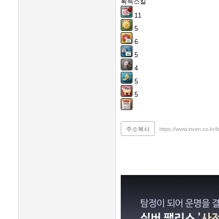
획득스킬
11
5
6
5
4
5
5
주소복사
https://www.inven.co.kr