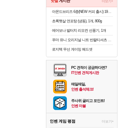
핫딜
게시판
더보기+
아몬드브리즈 6종(NEW 커피 출시) 190ML/950ML 10팩/24팩/48팩 중 택 1
초록햇살 연포탕 (냉동), 1개, 800g
에어보나 발터치 리모컨 선풍기, 1개
푸마 유니 오리지널 니트 반팔티셔츠 남자 라운드넥 화이트 95030403
로지텍 무선 게이밍 헤드셋
PC 견적이 궁금하다면?
IT인벤 견적게시판
매일매일,
인벤 출석체크!
주사위 굴리고 포인트!
인벤 마블
인벤 게임 평점
더보기+