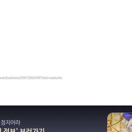
/board/webzine/2097/2662548?iskin=webzine