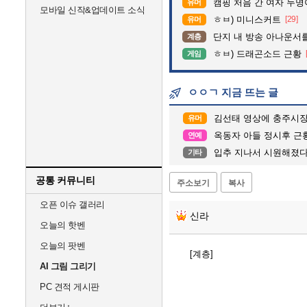
캠핑 처음 간 여자 두명
유머
모바일 신작&업데이트 소식
ㅎㅂ) 미니스커트
[29]
유머
단지 내 방송 아나운서를 바꾸고 나서 집중
계층
ㅎㅂ) 드래곤소드 근황
게임
ㅇㅇㄱ 지금 뜨는 글
김선태 영상에 충주시장
유머
옥동자 아들 정시후 근
연예
입추 지나서 시원해졌다
기타
공통 커뮤니티
주소보기
복사
오픈 이슈 갤러리
신라
오늘의 핫벤
오늘의 팟벤
[계층]
AI 그림 그리기
PC 견적 게시판