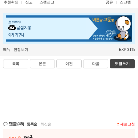
추천확인
신고
스팸신고
공유
스크랩
초 인벤인
달섭지롱
이게 지구냐!
메뉴
인장보기
EXP 31%
목록
본문
이전
다음
댓글쓰기
댓글
(48)
등록순
|
최신순
새로고침