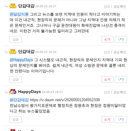
단감대감
26-05-15 16:17
신고
|
공감 확인
@달섭지롱
그리고 뉴스를 보면 지역대 인원이 적다고 이야기하는
데 이건 내근직, 현장직의 문제가 아니라 그냥 지역대 인원 자체가 적
은 문제인거죠. 그나저나 구급 운전대원이 화재진압에 나선건 충격이
네요. 이런건 거의 불가능한 일이라고 그러던데
답글
0
0
단감대감
26-05-15 16:22
신고
|
공감 확인
@HappyDays
그 시스템도 내근직, 현장직의 문제인지 지역대 기피 현
상의 문제인지를 봐야죠. 쉽게 내근직, 여성 소방관 문제로 결론 내리
면 안된다는 이야기입니다.
답글
0
0
HappyDays
26-05-15 16:27
신고
|
공감 확인
@단감대감
https://v.daum.net/v/20260501204552338
전남소방서 평가지표문제로 행정직은 정원초과 현장은 정원미달이었
다고 하는 뉴스들있었음
답글
0
0