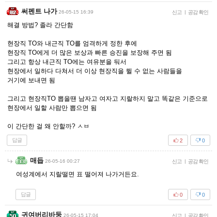
써펜트 나가
26-05-15 16:39
신고
|
공감 확인
해결 방법? 졸라 간단함
현장직 TO와 내근직 TO를 엄격하게 정한 후에
현장직 TO에게 더 많은 보상과 빠른 승진을 보장해 주면 됨
그리고 항상 내근직 TO에는 여유분을 둬서
현장에서 일하다 다쳐서 더 이상 현장직을 뛸 수 없는 사람들을
거기에 보내면 됨
그리고 현장직TO 뽑을땐 남자고 여자고 지랄하지 말고 똑같은 기준으로
현장에서 일할 사람만 뽑으면 됨
이 간단한 걸 왜 안할까? ㅅㅂ
답글
2
0
매듭
26-05-16 00:27
신고
|
공감 확인
여성계에서 지랄떨면 표 떨어져 나가거든요.
답글
0
0
귀여버리바둥
26-05-15 17:04
신고
|
공감 확인