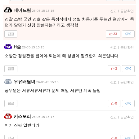
데이드림
26-05-15 15:15
신고
|
공감 확인
경찰 소방 군인 경호 같은 특정직에서 성별 차등기준 두는건 현장에서 죽
던가 말던가 신경 안쓴다는거라고 생각함
답글
33
0
H솔
26-05-15 15:15
신고
|
공감 확인
소방관 경찰관을 뽑아야 되는데 왜 성별이 필요한지 의문입니다.
답글
3
0
우유배달녀
26-05-15 15:15
신고
|
공감 확인
공무원은 서류서류서류가 문제 매일 서류만 계속 늘임
답글
0
0
키스모리
26-05-15 15:17
신고
|
공감 확인
이거 진짜 열받더라
답글
0
0