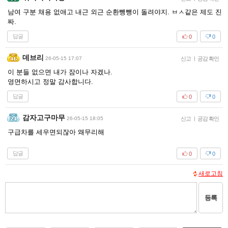
남여 구분 채용 없애고 내근 외근 순환뺑뺑이 돌려야지. ㅂㅅ같은 제도 진
짜.
답글
0
0
데브리
26-05-15 17:07
신고
|
공감 확인
이 분들 없으면 내가 잠이나 자겠나.
영면하시고 정말 감사합니다.
답글
0
0
감자고구마무
26-05-15 18:05
신고
|
공감 확인
구급차를 세우면되잖아 왜무리해
답글
0
0
새로고침
등록