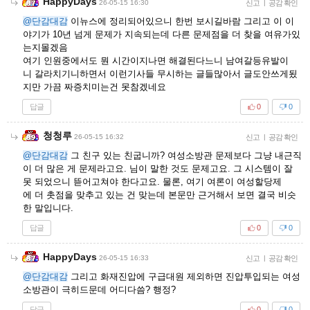
HappyDays
26-05-15 16:30
신고
|
공감 확인
@단감대감
이뉴스에 정리되어있으니 한번 보시길바람 그리고 이 이
야기가 10년 넘게 문제가 지속되는데 다른 문제점을 더 찾을 여유가있
는지몰겠음
여기 인원중에서도 뭔 시간이지나면 해결된다느니 남여갈등유발이
니 갈라치기니하면서 이런기사들 무시하는 글들많아서 글도안쓰게됬
지만 가끔 짜증치미는건 못참겠네요
답글
0
0
청청루
26-05-15 16:32
신고
|
공감 확인
@단감대감
그 친구 있는 친굽니까? 여성소방관 문제보다 그냥 내근직
이 더 많은 게 문제라고요. 님이 말한 것도 문제고요. 그 시스템이 잘
못 되었으니 뜯어고쳐야 한다고요. 물론, 여기 여론이 여성할당제
에 더 촛점을 맞추고 있는 건 맞는데 본문만 근거해서 보면 결국 비슷
한 말입니다.
답글
0
0
HappyDays
26-05-15 16:33
신고
|
공감 확인
@단감대감
그리고 화재진압에 구급대원 제외하면 진압투입되는 여성
소방관이 극히드문데 어디다씀? 행정?
답글
0
0