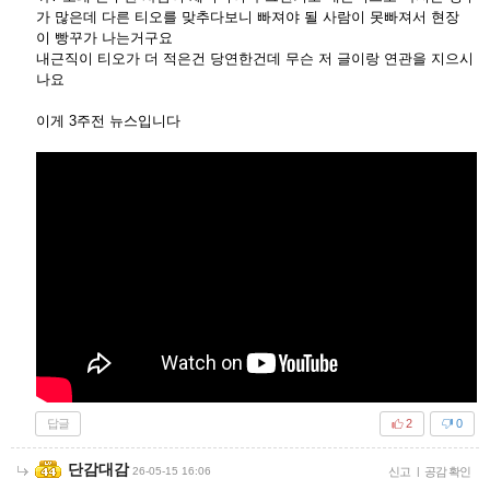
가 많은데 다른 티오를 맞추다보니 빠져야 될 사람이 못빠져서 현장
이 빵꾸가 나는거구요
내근직이 티오가 더 적은건 당연한건데 무슨 저 글이랑 연관을 지으시
나요
이게 3주전 뉴스입니다
답글
2
0
단감대감
26-05-15 16:06
신고
|
공감 확인