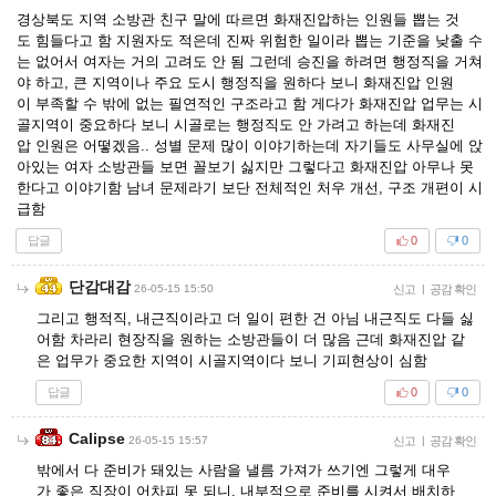
경상북도 지역 소방관 친구 말에 따르면 화재진압하는 인원들 뽑는 것
도 힘들다고 함 지원자도 적은데 진짜 위험한 일이라 뽑는 기준을 낮출 수
는 없어서 여자는 거의 고려도 안 됨 그런데 승진을 하려면 행정직을 거쳐
야 하고, 큰 지역이나 주요 도시 행정직을 원하다 보니 화재진압 인원
이 부족할 수 밖에 없는 필연적인 구조라고 함 게다가 화재진압 업무는 시
골지역이 중요하다 보니 시골로는 행정직도 안 가려고 하는데 화재진
압 인원은 어떻겠음.. 성별 문제 많이 이야기하는데 자기들도 사무실에 앉
아있는 여자 소방관들 보면 꼴보기 싫지만 그렇다고 화재진압 아무나 못
한다고 이야기함 남녀 문제라기 보단 전체적인 처우 개선, 구조 개편이 시
급함
답글
0
0
단감대감
26-05-15 15:50
신고
|
공감 확인
그리고 행적직, 내근직이라고 더 일이 편한 건 아님 내근직도 다들 싫
어함 차라리 현장직을 원하는 소방관들이 더 많음 근데 화재진압 같
은 업무가 중요한 지역이 시골지역이다 보니 기피현상이 심함
답글
0
0
Calipse
26-05-15 15:57
신고
|
공감 확인
밖에서 다 준비가 돼있는 사람을 낼름 가져가 쓰기엔 그렇게 대우
가 좋은 직장이 어차피 못 되니, 내부적으로 준비를 시켜서 배치하