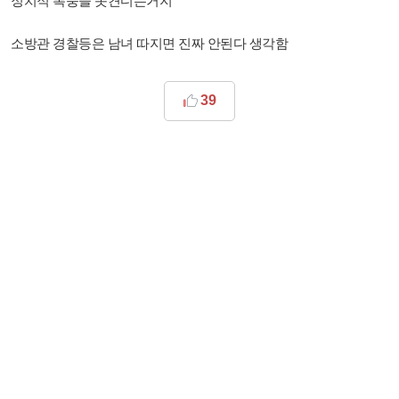
정치적 폭풍을 못견디는거지
소방관 경찰등은 남녀 따지면 진짜 안된다 생각함
39