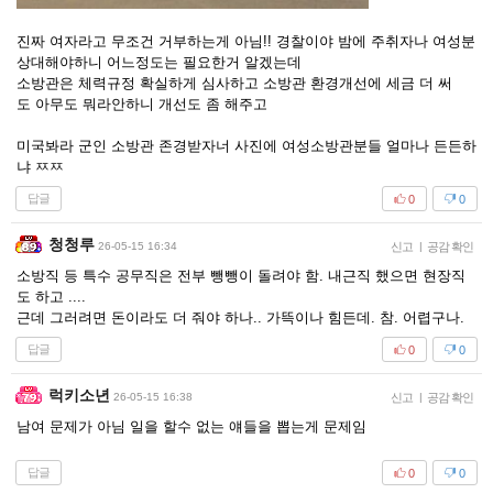
진짜 여자라고 무조건 거부하는게 아님!! 경찰이야 밤에 주취자나 여성분
상대해야하니 어느정도는 필요한거 알겠는데
소방관은 체력규정 확실하게 심사하고 소방관 환경개선에 세금 더 써
도 아무도 뭐라안하니 개선도 좀 해주고
미국봐라 군인 소방관 존경받자너 사진에 여성소방관분들 얼마나 든든하
냐 ㅉㅉ
답글
0
0
청청루
26-05-15 16:34
신고
|
공감 확인
소방직 등 특수 공무직은 전부 뺑뺑이 돌려야 함. 내근직 했으면 현장직
도 하고 ....
근데 그러려면 돈이라도 더 줘야 하나.. 가뜩이나 힘든데. 참. 어렵구나.
답글
0
0
럭키소년
26-05-15 16:38
신고
|
공감 확인
남여 문제가 아님 일을 할수 없는 얘들을 뽑는게 문제임
답글
0
0