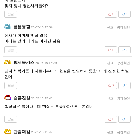
맞지 않냐 병신새끼들아?
답글
1
0
봄봄봉필
26-05-15 15:36
신고
|
공감 확인
상사가 여미새면 답 없음
아래는 갈려 나가도 여자만 뽑음
답글
1
0
방서몽키즈
26-05-15 15:39
신고
|
공감 확인
남녀 체력기준이 다른거부터가 현실을 반영하지 못함. 이게 진정한 차별
인데
답글
0
0
슬픈진실
26-05-15 15:42
신고
|
공감 확인
행정직은 불어나는데 현장은 부족하다? 크...ㅈ같네
답글
1
0
단감대감
26-05-15 15:44
신고
|
공감 확인