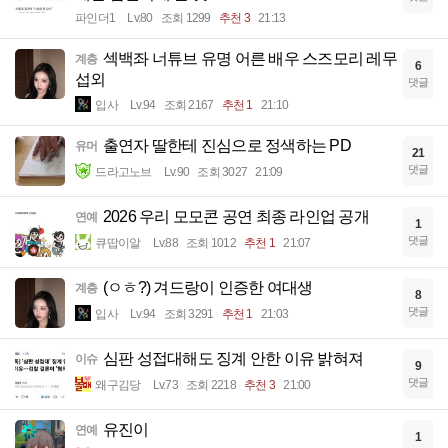
파인더1
Lv.80
조회 1299
추천 3
21:13
섹백좌 너튜브 유명 어른 배우 스즈모리 레무
계층
6
섭외
댓글
입사
Lv.94
조회 2167
추천 1
21:10
출연자 딸한테 진심으로 정색하는 PD
유머
21
댓글
드라고노브
Lv.90
조회 3027
21:09
2026 우리 모모콘 공연 최종 라인업 공개
연예
1
댓글
큐땁이알
Lv.88
조회 1012
추천 1
21:07
(ㅇㅎ?) 겨드랑이 인증한 여대생
계층
8
댓글
입사
Lv.94
조회 3291
추천 1
21:03
심판 성접대해도 징계 안한 이유 밝혀져
이슈
9
댓글
왜구김당
Lv.73
조회 2218
추천 3
21:00
유진이
연예
1