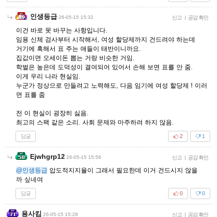
인생등급
26-05-15 15:32
신고
|
공감 확인
이건 바로 못 바꾸는 사항입니다.
임용 신체 검사부터 시작해서, 여성 할당제까지 건드려야 하는데
거기에 혹해서 표 주는 애들이 태반이니까요.
집값이면 오세이돈 뽑는 거랑 비슷한 거임.
학벌은 높은데 도덕성이 결여되어 있어서 손해 보면 표를 안 줌.
이게 우리 나라 현실임.
누군가 정상으로 만들려고 노력해도, 다음 임기에 여성 할당제 ! 이러
면 표를 줌
전 이 현실이 굉장히 싫음.
최고의 스팩 같은 소리. 사회 문제와 마주하려 하지 않음.
답글
2
1
Ejwhgrp12
26-05-15 15:56
신고
|
공감 확인
@인생등급
압도적지지율이 그래서 필요한데 이거 건드시지 않을
까 싶네여
답글
0
0
용사킴
26-05-15 15:28
신고
|
공감 확인