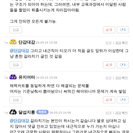
는 구조가 되어야 하는데, 그러려면, 내부 교육과정에서 미달된 사람
들을 짤없이 퇴출시키는게 자리잡아야됨.
그게 안되면 모든게 불가능.
답글
0
0
단감대감
26-05-15 15:58
신고
|
공감 확인
@단감대감
그리고 내근직이 티오가 더 적음 글도 앞뒤가 이상한데 그
냥 흔한 갈라치기 글인 것 같음
답글
0
0
유지어터
26-05-15 15:59
신고
|
공감 확인
체력커트를 동일하게 하면 다 해결되는 문제를
여자는 기준낮춰서 뽑아놨으니 써먹긴 해야되니까 문제가 계속 쌓임
답글
0
0
달섭지롱
26-05-15 16:06
신고
|
공감 확인
@단감대감
갈라치기는 본인이 하시는거 같습니다 별로 상대하고 싶
지 않아서 댓글 안쓰고 있었는데 내근직으로 누가 가는지 아십니
까? 오래 근무한 사람이 체력적이나 그런거로 내근직으로 빠지는 경우