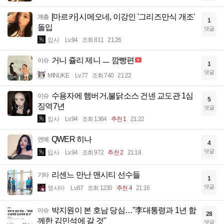
[마르카] 시메오네, 이강인 '그리즈만식 개조'
계층
1
돌입
댓글
입사
Lv.94
조회 811
21:26
거니 쥴리 제니 ㅡ 깜빵편
이슈
1
댓글
MINUKE
Lv.77
조회 740
21:22
수용자에 햄버거,불닭소스 건넨 교도관 1심
이슈
5
징역7년
댓글
입사
Lv.94
조회 1364
추천 1
21:22
QWER 히나
연예
4
댓글
입사
Lv.94
조회 972
추천 2
21:18
리센느 만난 맨시티 선수들
기타
1
댓글
옆사마
Lv.87
조회 1230
추천 4
21:16
박지원이 본 호남 당심…"李대통령과 1년 함
이슈
28
께한 김민석에 갈 것"
댓글