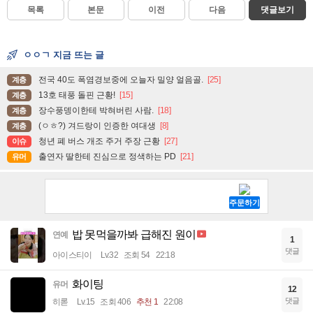
목록
본문
이전
다음
댓글보기
ㅇㅇㄱ 지금 뜨는 글
전국 40도 폭염경보중에 오늘자 밀양 얼음골.
[25]
계층
13호 태풍 돌핀 근황!
[15]
계층
장수풍뎅이한테 박혀버린 사람.
[18]
계층
(ㅇㅎ?) 겨드랑이 인증한 여대생
[8]
계층
청년 폐 버스 개조 주거 주장 근황
[27]
이슈
출연자 딸한테 진심으로 정색하는 PD
[21]
유머
밥 못먹을까봐 급해진 원이
연예
1
댓글
아이스티이
Lv.32
조회 54
22:18
화이팅
유머
12
댓글
히롣
Lv.15
조회 406
추천 1
22:08