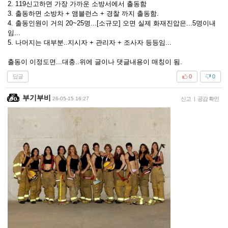
2. 119신고하면 가장 가까운 소방서에서 출동함
3. 출동하면 소방차 + 앰블런스 + 경찰 까지 출동함.
4. 출동인원이 거의 20~25명...[소규모] 오면 실제 화재진압은...5명이내
임...
5. 나머지는 대부분..지시자 + 관리자 + 조사자 등등임...
출동이 이정도면...대충..위에 글이나 댓글내용이 매칭이 됨.
답글
0
0
부기부비
26-05-15 16:27
신고
|
공감 확인