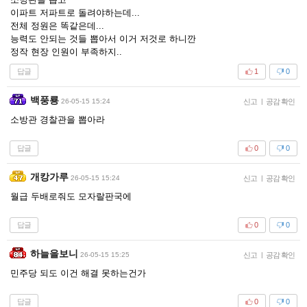
이파트 저파트로 돌려야하는데...
전체 정원은 똑같은데...
능력도 안되는 것들 뽑아서 이거 저것로 하니깐
정작 현장 인원이 부족하지..
답글
1
0
백풍룡
26-05-15 15:24
신고
|
공감 확인
소방관 경찰관을 뽑아라
답글
0
0
개캉가루
26-05-15 15:24
신고
|
공감 확인
월급 두배로줘도 모자랄판국에
답글
0
0
하늘을보니
26-05-15 15:25
신고
|
공감 확인
민주당 되도 이건 해결 못하는건가
답글
0
0