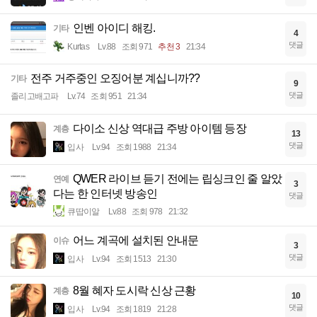
인벤 아이디 해킹.
기타
4
댓글
Kurtas
Lv.88
조회 971
추천 3
21:34
전주 거주중인 오징어분 계십니까??
기타
9
댓글
졸리고배고파
Lv.74
조회 951
21:34
다이소 신상 역대급 주방 아이템 등장
계층
13
댓글
입사
Lv.94
조회 1988
21:34
QWER 라이브 듣기 전에는 립싱크인 줄 알았
연예
3
다는 한 인터넷 방송인
댓글
큐땁이알
Lv.88
조회 978
21:32
어느 계곡에 설치된 안내문
이슈
3
댓글
입사
Lv.94
조회 1513
21:30
8월 혜자 도시락 신상 근황
계층
10
댓글
입사
Lv.94
조회 1819
21:28