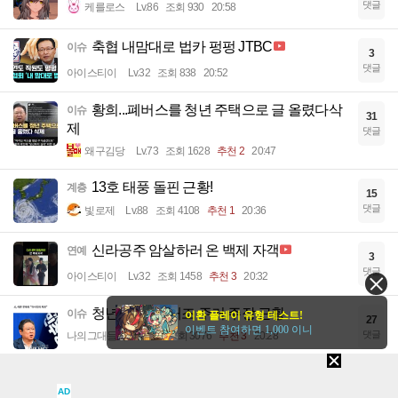
댓글
케를로스
Lv.86
조회 930
20:58
축협 내맘대로 법카 펑펑 JTBC
이슈
3
댓글
아이스티이
Lv.32
조회 838
20:52
황희...폐버스를 청년 주택으로 글 올렸다삭
이슈
31
제
댓글
왜구김당
Lv.73
조회 1628
추천 2
20:47
13호 태풍 돌핀 근황!
계층
15
댓글
빛로제
Lv.88
조회 4108
추천 1
20:36
신라공주 암살하러 온 백제 자객
연예
3
댓글
아이스티이
Lv.32
조회 1458
추천 3
20:32
청년 폐 버스 개조 주거 주장 근황
이슈
이환 플레이 유형 테스트!
27
이벤트 참여하면 1,000 이니
댓글
나의그대들과
Lv.72
조회 3076
추천 3
20:28
조선징 특징 www
유머
1
AD
댓글