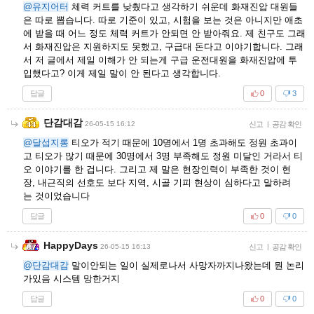
@유지어터
체력 커트를 낮췄다고 생각하기 쉬운데 화재진압 대원들
은 따로 뽑습니다. 따로 기준이 있고, 시험을 보는 것은 아니지만 애초
에 받을 때 어느 정도 체력 커트가 안되면 안 받아줘요. 제 친구도 그래
서 화재진압은 지원하지도 못했고, 구급대 돈다고 이야기합니다. 그래
서 저 글에서 제일 이해가 안 되는게 구급 운전대원을 화재진압에 투
입했다고? 이게 제일 말이 안 된다고 생각합니다.
답글
0
3
단감대감
26-05-15 16:12
신고
|
공감 확인
@달섭지롱
티오가 적기 때문에 10명에서 1명 초과해도 정원 초과이
고 티오가 많기 때문에 30명에서 3명 부족해도 정원 미달인 거라서 티
오 이야기를 한 겁니다. 그리고 제 말은 현장인력이 부족한 것이 현
장, 내근직의 선호도 보다 지역, 시골 기피 현상이 심하다고 말하려
는 것이었습니다
답글
0
0
HappyDays
26-05-15 16:13
신고
|
공감 확인
@단감대감
말이안되는 일이 실제로나서 사망자까지나왔는데 뭔 논리
가있음 시스템 망한거지
답글
0
0