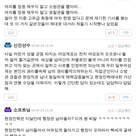
여자를 정원 채우지 말고 소방관을 뽑아라...
여자를 정원 채우지 말고 경찰관을 뽑아라...
얼마 전 미중 고위급 회동에 여자 한명 없다고 문제 제기한 기사를 봤는
데 또 이 거지 같은것들이 제대로 대가리 쳐들기 시작했나 싶었음
답글
1
0
신인선수
26-05-15 15:29
신고
|
공감 확인
사실 저런거 성별 균등 따지는 여성계표는 전치 여성표의 오프로나 될
까 말까 할거같은데. 세상을 남여간의 차별로만 볼게 아니라 차이를 인정
하고 각자 맞는 곳에서 일하고 서로를 인정하면 되는데 왜 우리 일부여성
계는 본인의 권리를위해 남의 권리를깍으려하는지. 직업군인이나 소방
관 경찰관 현장직은 남녀 동일하게 체력검증을하고 현장인력애대한 가산
점과 연봉 수당을 더줘야지. 이렇게 간단한 답이 있는데도 답답하다 답답
해.
답글
0
0
소프트닝
26-05-15 15:35
신고
|
공감 확인
현장인력은 미달인데 행정은 남아돌아? 이게 뭔 씨발 ㅋㅋㅋㅋㅋㅋㅋㅋ
ㅋㅋ
현장인력이 남아돌아서 여유있게 돌아가고 행정이 모자라서 빡세게 굴려
야 벨런스가