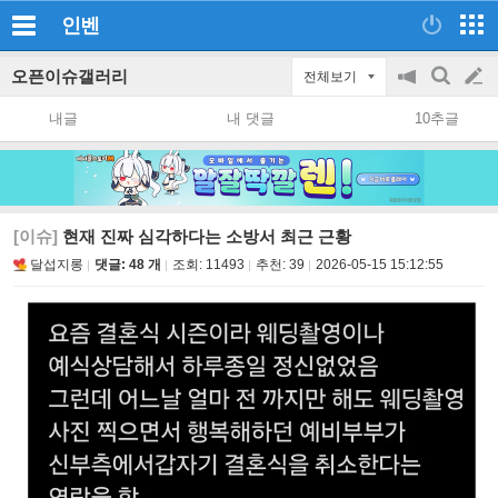
인벤
오픈이슈갤러리
전체보기
공
검
글
지
색
내글
내 댓글
10추글
on/off
쓰
기
[이슈]
현재 진짜 심각하다는 소방서 최근 근황
달섭지롱
댓글: 48 개
조회:
11493
추천:
39
2026-05-15 15:12:55