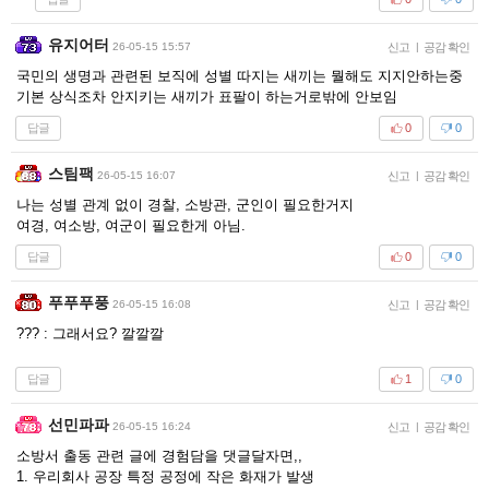
유지어터
26-05-15 15:57
신고
|
공감 확인
국민의 생명과 관련된 보직에 성별 따지는 새끼는 뭘해도 지지안하는중
기본 상식조차 안지키는 새끼가 표팔이 하는거로밖에 안보임
답글
0
0
스팀팩
26-05-15 16:07
신고
|
공감 확인
나는 성별 관계 없이 경찰, 소방관, 군인이 필요한거지
여경, 여소방, 여군이 필요한게 아님.
답글
0
0
푸푸푸풍
26-05-15 16:08
신고
|
공감 확인
??? : 그래서요? 깔깔깔
답글
1
0
선민파파
26-05-15 16:24
신고
|
공감 확인
소방서 출동 관련 글에 경험담을 댓글달자면,,
1. 우리회사 공장 특정 공정에 작은 화재가 발생