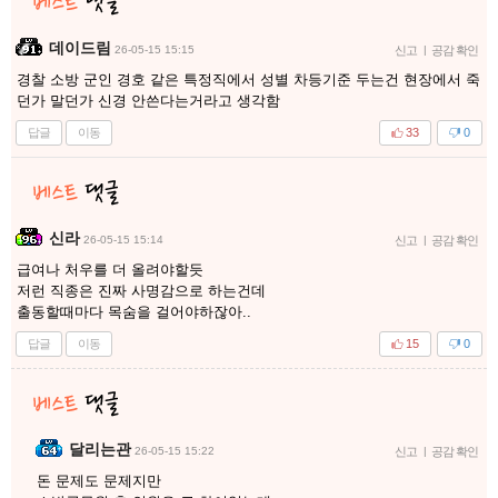
데이드림
26-05-15 15:15
신고
|
공감 확인
경찰 소방 군인 경호 같은 특정직에서 성별 차등기준 두는건 현장에서 죽
던가 말던가 신경 안쓴다는거라고 생각함
답글
이동
33
0
신라
26-05-15 15:14
신고
|
공감 확인
급여나 처우를 더 올려야할듯
저런 직종은 진짜 사명감으로 하는건데
출동할때마다 목숨을 걸어야하잖아..
답글
이동
15
0
달리는관
26-05-15 15:22
신고
|
공감 확인
돈 문제도 문제지만