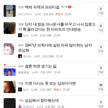
백제 자객과 프리티걸 ㅋㅋ
연예
2
댓글
아이스티이
Lv.32
조회 349
추천 1
22:03
단지 내 방송 아나운서를 바꾸고 나서 집중도
계층
8
가 확 올라갔다는 한 아파트의 안내방송
댓글
입사
Lv.94
조회 2089
21:44
1847년 의학서에 실린 자위 많이하는 남자
유머
3
초상화
댓글
옆사마
Lv.87
조회 1866
21:42
결혼 하면 생기는 일
유머
4
댓글
봄봄봉필
Lv.31
조회 1557
21:41
이젠 다시는 못 보는 삼파이더맨
계층
10
댓글
입사
Lv.94
조회 1883
추천 1
21:38
심심해서 찾아봤는데
기타
3
댓글
장재시카
Lv.76
조회 987
21:38