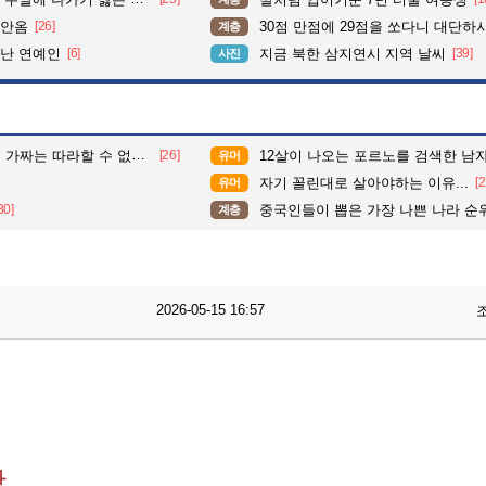
 안옴
[26]
30점 만점에 29점을 쏘다니 대단하시
계층
리난 연예인
[6]
지금 북한 삼지연시 지역 날씨
[39]
사진
는 따라할 수 없는 움직임.
[26]
12살이 나오는 포르노를 검색한 남자
유머
자기 꼴린대로 살아야하는 이유...
[2
유머
30]
중국인들이 뽑은 가장 나쁜 나라 순
계층
2026-05-15 16:57
황