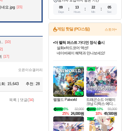
참가자 모집까지 남은 기간
네요.jpg
[15]
09
13
22
04
Days
Hours
Min
Sec
게임 핫딜 (PC/스팀)
스토어+
..
[10]
베데스다 40주년 기념 할인 중!
베데스다의 명작들을
2]
40주년 프로모션으로 만나보세요!
위
[17]
인벤게임즈 8월 특별 할인!
드래곤소드: 어웨이크닝 입점!
문명 7 특별 할인!
마블 투혼 파이팅 소울즈 정식출시!
귀무자: 검의 길 예약 판매 중!
비스트 오브 리인카네이션 정식 출시!
커세어 코브 출시 기념 할인!
더 렐릭 퍼스트 가디언 정식 출시
캡콤 프렌차이즈 할인 진행 중!
캡콤 일부 상품 상시 할인
스타워즈 은하계 레이서
로블록스 기프트 카드 공식 입점
인기 퍼블리셔 모음!
스팀으로 만나는 드래곤소드!
조선&고려 DLC 출시 예정
마블 히어로 총 출동&화려한 격투!
10% 할인과
게임프릭 신작 IP
해적'섬'을 발전시키자!
설화x하드코어 액션!
몬헌, 바하 등 인기 IP를
몬헌 와일즈 & 드래곤즈 도그마2
인벤게임즈에서 10% 추가 적립
Robux를 가장 안전하고
최대 90% 할인가를 만나보세요!
네이버혜택과 함께 만나보세요!
50%할인&추가 적립까지!
네이버 포인트 혜택까지!
이니&베니 혜택까지!
네이버 혜택가와 함께 예약하세요!
할인&네이버혜택으로 만나보세요!
네이버페이 혜택과 만나보세요!
할인가에 만나보세요!
일부 에디션 상시 할인!
혜택으로 예약 판매 중
편안하게 충전하세요
오픈이슈갤러리
조회:
15,643
추천:
28
팰월드 Palworld
드래곤소드 어웨이
목록
|
댓글(
34
)
크닝 디럭스 에디션
DragonSword Awake
5%
32,000
10%
55,000
ning Deluxe Edition
25%
24,000원
10%
49,500원