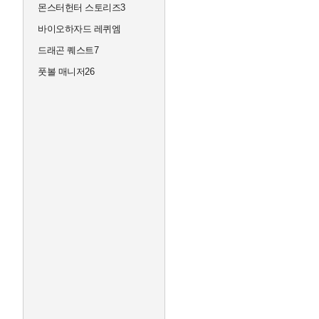
몬스터헌터 스토리즈3
바이오하자드 레퀴엠
드래곤 퀘스트7
풋볼 매니저26