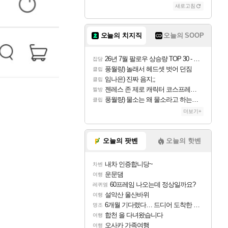
새로고침
오늘의 치지직
오늘의 SOOP
26년 7월 팔로우 상승량 TOP 30 - 월간 치지직
잡담
풍월량) 놀래서 헤드셋 벗어 던짐
클립
임나은) 진짜 음지;;
클립
젠레스 존 제로 캐릭터 코스프레한 꽁주
짤방
풍월량) 물소는 왜 물소라고 하는거야? 아! 그만 ㅋㅋ 알았어 ㅋㅋ
클립
더보기+
오늘의 팟벤
오늘의 핫벤
내차 인증합니당~
차벤
운문댐
여행
60프레임 나오는데 정상일까요?
레퀴엠
설악산 울산바위
여행
6개월 기다렸다… 드디어 도착한 치사 메신저백! 실물 후기
명조
합천 을 다녀왔습니다
여행
오사카 가족여행
여행