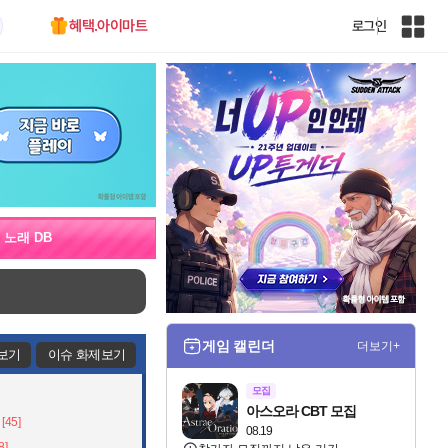
혜택.아이마트
로그인
인
벤
전
체
사
이
트
맵
노래 DB
게임 캘린더
더보기+
보기
이슈 화제보기
모집
아스오라 CBT 모집
[45]
08.19
8]