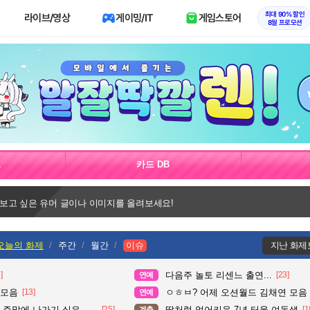
최대 90% 할인
라이브/영상
게이밍/IT
게임스토어
8월 프로모션
보
카드 DB
 보고 싶은 유머 글이나 이미지를 올려보세요!
오늘의 화제
주간
월간
이슈
지난 화제
]
다음주 놀토 리센느 출연...
[23]
연예
 모음
[13]
ㅇㅎㅂ? 어제 오션월드 김채연 모음
연예
주말에 나가기 싫은 이유
[25]
딸처럼 업어키운 7년 터울 여동생
[1
계층