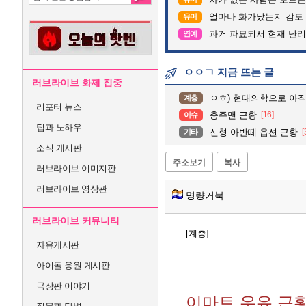
얼마나 화가났는지 감도
유머
과거 파묘되서 현재 난
연예
ㅇㅇㄱ 지금 뜨는 글
러브라이브 화제 집중
ㅇㅎ) 현대의학으로 아직 가짜
계층
리포터 뉴스
충주맨 근황
[16]
이슈
팁과 노하우
신형 아반떼 옵션 근황
[
기타
소식 게시판
주소보기
복사
러브라이브 이미지판
러브라이브 영상관
명량거북
러브라이브 커뮤니티
[계층]
자유게시판
아이돌 응원 게시판
극장판 이야기
이마트 우유 근