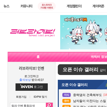
로스트아크
뉴스
커뮤니티
게임캘린더
게이머존
기대평 이벤트
홈
캐릭터 정
러브라이브! 인벤
오픈 이슈 갤러리
같이
로그인하고
출석보상
받으세요!
오픈 이슈 갤러리
로그인
중력댐의 건축해부도
[18
지식
회원가입
ID/PW 찾기
남자들이 미친다는 스킬
유머
차가 없는 사람은 모르는 
유머