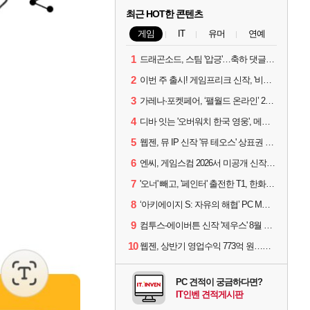
최근 HOT한 콘텐츠
게임
IT
유머
연예
1
드래곤소드, 스팀 '압긍'…축하 댓글 달고 게임 코드 받자!
2
이번 주 출시! 게임프리크 신작, '비스트 오브 리인카네이션'
3
가레나·포켓페어, ‘팰월드 온라인’ 2026년 출시 예고
4
디바 잇는 '오버워치 한국 영웅', 메카 파일럿 디몬 나온다
5
웹젠, 뮤 IP 신작 '뮤 테오스' 상표권 출원
6
엔씨, 게임스컴 2026서 미공개 신작 최초 공개
7
'오너' 빼고, '페인터' 출전한 T1, 한화생명에 패배
8
‘아키에이지 S: 자유의 해협’ PC MMORPG로 개발한다
9
컴투스-에이버튼 신작 '제우스' 8월 26일 출시…"모두를 위한 경쟁"
10
웹젠, 상반기 영업수익 773억 원…순이익 89% 증가
PC 견적이 궁금하다면?
IT인벤 견적게시판