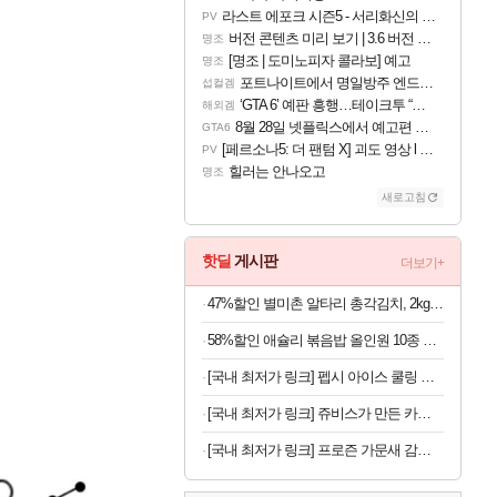
라스트 에포크 시즌5 - 서리화신의 분노 티저
PV
버전 콘텐츠 미리 보기 | 3.6 버전 「신기루 속 등불 그림자, 속세에 깃든 검의 결심」이 8월 20일에 업데이트됩니다!
명조
[명조 | 도미노피자 콜라보] 예고
명조
포트나이트에서 명일방주 엔드필드 [펠리카] 판매 예정
섭컬겜
‘GTA 6’ 예판 흥행…테이크투 “내부 예상 크게 넘어”
해외겜
8월 28일 넷플릭스에서 예고편 공개 예정
GTA6
[페르소나5: 더 팬텀 X] 괴도 영상 l 타카마키 안·댄싱 스타
PV
힐러는 안나오고
명조
새로고침
핫딜
게시판
더보기+
47%할인 별미촌 알타리 총각김치, 2kg, 1박스
58%할인 애슐리 볶음밥 올인원 10종 세트, 1개
[국내 최저가 링크] 펩시 아이스 쿨링 미니 선풍기, 블루, 1개
[국내 최저가 링크] 쥬비스가 만든 카테킨 450mg, 60정, 3박스
[국내 최저가 링크] 프로즌 가문새 감바스, 500g, 2개