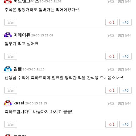
버드앤그래스
26-05-15 21:07
신고
|
공감 확인
주식은 망했거라도 햄버거는 먹어야겠다~!
답글
1
0
미레이유
26-05-15 21:09
신고
|
공감 확인
햄부기 먹고 싶어요
답글
1
0
김폴
26-05-15 21:10
신고
|
공감 확인
선생님 수익에 축하드리며 일요일 당직간 먹을 간식응 주시옵소서~!
답글
1
0
kasei
26-05-15 21:15
신고
|
공감 확인
축하드립니다!! 나눔까지 하시고 굳굳!
답글
1
0