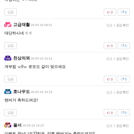
답글
0
0
고급재활
26-05-16 09:51
신고
|
공감 확인
대단하시네 ㄷㄷ
답글
0
0
천상의뫼
26-05-16 10:14
신고
|
공감 확인
개부럽 ㅠ0ㅠ 로또도 같이 맞으세요
답글
0
0
호나우도
26-05-16 10:15
신고
|
공감 확인
텐버거 축하드려요!
답글
0
0
율서
26-05-16 10:25
신고
|
공감 확인
이벤트 끝났나요??히유..암튼 텐버거는 축하드려요!!