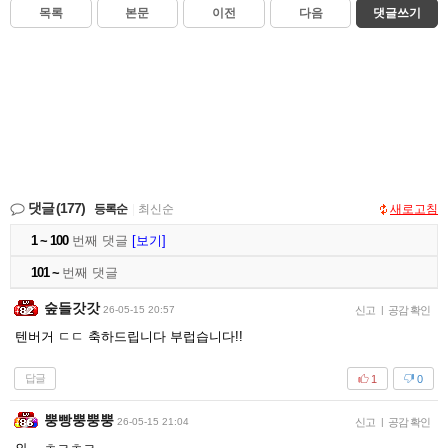
목록
본문
이전
다음
댓글쓰기
댓글
(177)
등록순
|
최신순
새로고침
1 ~ 100
번째 댓글
[보기]
101 ~
번째 댓글
숲들갓갓
26-05-15 20:57
신고
|
공감 확인
텐버거 ㄷㄷ 축하드립니다 부럽습니다!!
답글
1
0
뿡빵뿡뿡뿡
26-05-15 21:04
신고
|
공감 확인