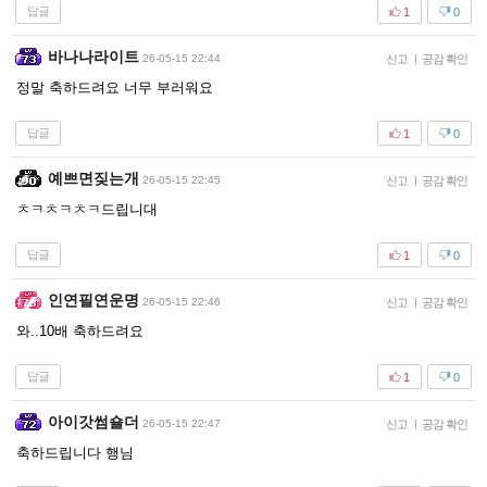
답글
1
0
바나나라이트
26-05-15 22:44
신고
|
공감 확인
정말 축하드려요 너무 부러워요
답글
1
0
예쁘면짖는개
26-05-15 22:45
신고
|
공감 확인
ㅊㅋㅊㅋㅊㅋ드립니대
답글
1
0
인연필연운명
26-05-15 22:46
신고
|
공감 확인
와..10배 축하드려요
답글
1
0
아이갓썸숄더
26-05-15 22:47
신고
|
공감 확인
축하드립니다 행님