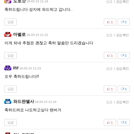
도로갓
26-05-15 21:18
신고
|
공감 확인
축하드립니다 성지에 와드박고 갑니다..
답글
1
0
마벨로
26-05-15 21:22
신고
|
공감 확인
이게 되네 추첨은 괜찮고 축하 말씀만 드리겠습니다
답글
1
0
Ifif
26-05-15 21:23
신고
|
공감 확인
오우 축하드립니다!!
답글
1
0
와드판별사
26-05-15 21:24
신고
|
공감 확인
축하드려요 나도하고싶다 텐버거
답글
1
0