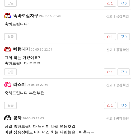
답글
1
0
똑바로살자구
26-05-15 22:48
신고
|
공감 확인
축하드립니다~
답글
1
0
삐형대지
26-05-15 22:54
신고
|
공감 확인
그게 되는 거였어요?
축하드립니다 ㅋㅋㅋ
답글
1
0
라스이
26-05-15 22:59
신고
|
공감 확인
축하드립니다 부럽부럽
답글
1
0
꽁하
26-05-15 23:03
신고
|
공감 확인
정말 축하드립니다 당신이 바로 영웅호걸!
이런 상승장에도 마이너스 치는 나란놈은.. 따흑ㅠㅠ