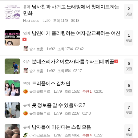
남사친과 사귀고 노래방에서 첫데이트하는
유머
2
만화
댓글
Neuhauus
Lv.20
조회 1148
03:18
남친에게 플러팅하는 여자 참교육하는 여친
연예
1
댓글
슬기로움
Lv.92
조회 1784
02:42
분데스리가 2 이호재(다름슈타트)데뷔골
이슈
0
댓글
슬기로움
Lv.92
조회 854
02:17
트리플에스 김채연
연예
5
댓글
돌체콜드부르
Lv.79
조회 1532
추천 1
02:01
옷 정보좀 알 수 있을까요?
유머
7
댓글
돌체콜드부르
Lv.79
조회 2237
01:43
남자들이 미친다는 스킬 모음
유머
2
댓글
라라크로포드
Lv.87
조회 4061
추천 4
01:27