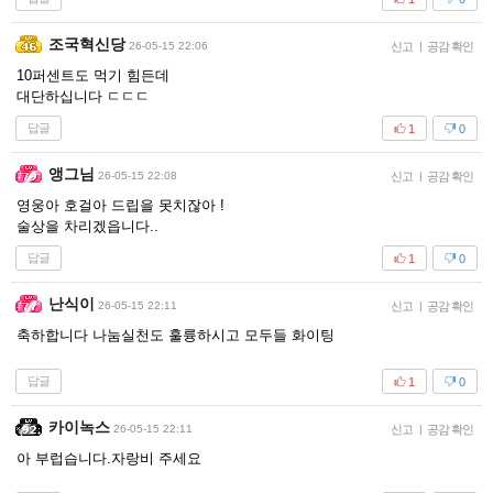
조국혁신당
26-05-15 22:06
신고
|
공감 확인
10퍼센트도 먹기 힘든데
대단하십니다 ㄷㄷㄷ
답글
1
0
앵그님
26-05-15 22:08
신고
|
공감 확인
영웅아 호걸아 드립을 못치잖아 !
술상을 차리겠읍니다..
답글
1
0
난식이
26-05-15 22:11
신고
|
공감 확인
축하합니다 나눔실천도 훌륭하시고 모두들 화이팅
답글
1
0
카이녹스
26-05-15 22:11
신고
|
공감 확인
아 부럽습니다.자랑비 주세요