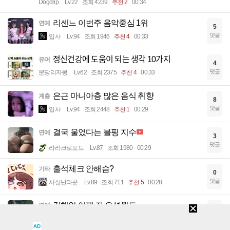
Dogdrip
Lv.22
조회 4239
추천 2
00:34
리센느 이번주 음악중심 1위
연예
5
댓글
입사
Lv.94
조회 1946
추천 4
00:33
정신건강에 도움이 되는 생각 10가지
유머
4
댓글
분당리자몽
Lv.62
조회 2375
추천 4
00:33
은근 마니아층 많은 음식 취향
계층
8
댓글
입사
Lv.94
조회 2448
추천 1
00:29
결국 울었다는 블핑 지수
연예
3
댓글
라라크로포드
Lv.87
조회 1980
00:29
출석체크 안해슴?
기타
0
댓글
사실난라쿤
Lv.89
조회 711
추천 5
00:28
김채연 어제 자 오션월드
연예
10
댓글
입사
Lv.94
조회 2943
00:27
AD