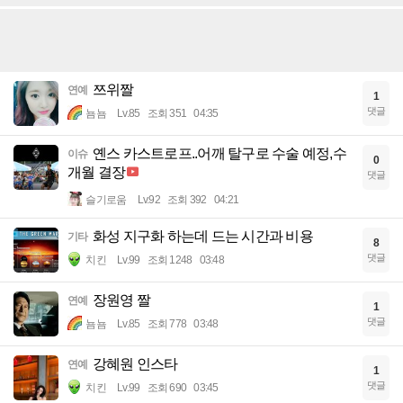
쯔위짤
연예
1
댓글
뇸뇸
Lv.85
조회 351
04:35
옌스 카스트로프..어깨 탈구로 수술 예정,수
이슈
0
개월 결장
댓글
슬기로움
Lv.92
조회 392
04:21
화성 지구화 하는데 드는 시간과 비용
기타
8
댓글
치킨
Lv.99
조회 1248
03:48
장원영 짤
연예
1
댓글
뇸뇸
Lv.85
조회 778
03:48
강혜원 인스타
연예
1
댓글
치킨
Lv.99
조회 690
03:45