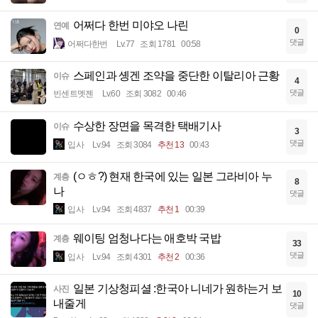
어쩌다 한번 미야오 나린
연예
0
댓글
어쩌다한번
Lv.77
조회 1781
00:58
스페인과 솅겐 조약을 중단한 이탈리아 근황
이슈
4
댓글
빈센트멧젠
Lv.60
조회 3082
00:46
수상한 장면을 목격한 택배기사
이슈
3
댓글
입사
Lv.94
조회 3084
추천 13
00:43
(ㅇㅎ?) 현재 한국에 있는 일본 그라비아 누
계층
8
나
댓글
입사
Lv.94
조회 4837
추천 1
00:39
웨이팅 엄청나다는 애호박 국밥
계층
33
댓글
입사
Lv.94
조회 4301
추천 2
00:36
일본 기상청피셜 :한국아 니네가 원하는거 보
사진
10
내줄게
댓글