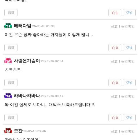
답글
1
0
페러다임
26-05-16 01:36
신고
|
공감 확인
여긴 무슨 공짜 좋아하는 거지들이 이렇게 많냐...
답글
0
4
사랑은가슴이
26-05-16 02:54
신고
|
공감 확인
ㅊㅋㅊㅋ
답글
0
0
하바나하바나
26-05-16 08:47
신고
|
공감 확인
와 이걸 실제로 보다니.. 대박스 !! 축하드립니다 !!
답글
0
0
모찬
26-05-16 09:46
신고
|
공감 확인
자랑비는 ㅇㅈ이야