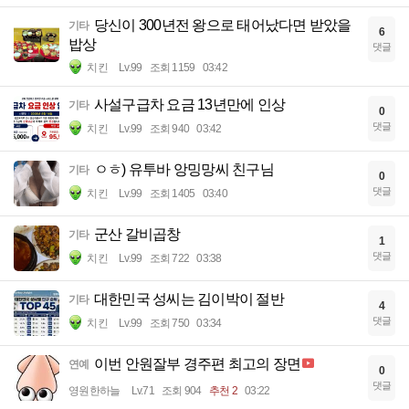
당신이 300년전 왕으로 태어났다면 받았을
기타
6
밥상
댓글
치킨
Lv.99
조회 1159
03:42
사설구급차 요금 13년만에 인상
기타
0
댓글
치킨
Lv.99
조회 940
03:42
ㅇㅎ) 유투바 앙밍망씨 친구님
기타
0
댓글
치킨
Lv.99
조회 1405
03:40
군산 갈비곱창
기타
1
댓글
치킨
Lv.99
조회 722
03:38
대한민국 성씨는 김이박이 절반
기타
4
댓글
치킨
Lv.99
조회 750
03:34
이번 안원잘부 경주편 최고의 장면
연예
0
댓글
영원한하늘
Lv.71
조회 904
추천 2
03:22