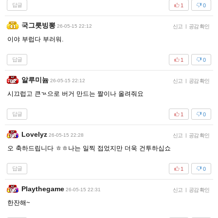
답글
1
0
국그릇빙뽕
26-05-15 22:12
신고
|
공감 확인
이야 부럽다 부러워.
답글
1
0
알루미늄
26-05-15 22:12
신고
|
공감 확인
시끄럽고 큰ㄳ으로 버거 만드는 짤이나 올려줘요
답글
1
0
Lovelyz
26-05-15 22:28
신고
|
공감 확인
오 축하드립니다 ㅎㅎ나는 일찍 접었지만 더욱 건투하십쇼
답글
1
0
Playthegame
26-05-15 22:31
신고
|
공감 확인
한잔해~