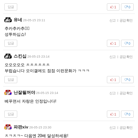
답글
1
0
유네
26-05-15 23:11
신고
|
공감 확인
추카추카추👍🏻
성투하십쇼!
답글
1
0
스킨십
26-05-15 23:14
신고
|
공감 확인
오오오오오 ㅊㅊㅊㅊㅊㅊ
부럽습니다 오이갤에도 점점 이런문화가 ㅋㅋㅋ
답글
1
0
난잘될꺼야
26-05-15 23:14
신고
|
공감 확인
베푸면서 자랑은 인정입니다!
답글
1
0
파판xiv
26-05-15 23:30
신고
|
공감 확인
ㅊㅋㅊㅋ~ 다음엔 20배 달성하세용!