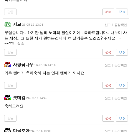
답글
0
0
서교
26-05-16 13:03
신고
|
공감 확인
부럽습니다.. 하지만 님의 노력의 결실이기에.. 축하드립니다.. 나누며 사
는 세상.. 그 또한 제가 원하는겁니다 ㅎ 잘먹을수 있겠죠? 주세요~ 네
~~??!! ㅎㅎ
답글
0
0
사랑꽃나무
26-05-16 14:16
신고
|
공감 확인
와우 텐버거 축하축하 저는 언제 텐베거 되나요
답글
0
0
롯데검
26-05-16 14:42
신고
|
공감 확인
축하드려요
답글
0
0
디올조아
26-05-16 15:08
신고
|
공감 확인