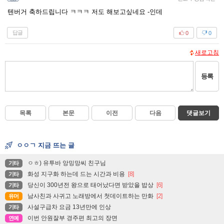
텐버거 축하드립니다 ㅋㅋㅋ 저도 해보고싶네요 -인데
답글
0
0
새로고침
등록
목록
본문
이전
다음
댓글보기
ㅇㅇㄱ 지금 뜨는 글
ㅇㅎ) 유투바 앙밍망씨 친구님
기타
화성 지구화 하는데 드는 시간과 비용
[8]
기타
당신이 300년전 왕으로 태어났다면 받았을 밥상
[6]
기타
남사친과 사귀고 노래방에서 첫데이트하는 만화
[2]
유머
사설구급차 요금 13년만에 인상
기타
이번 안원잘부 경주편 최고의 장면
연예