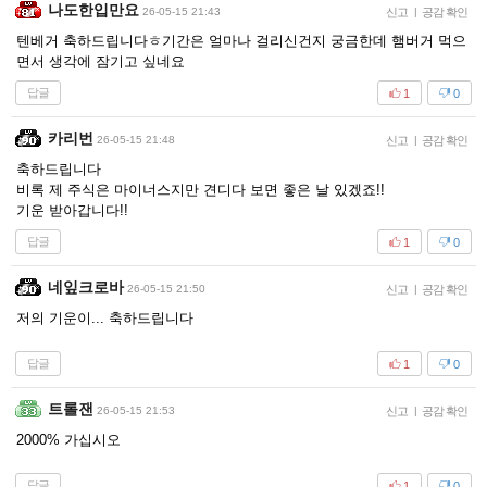
나도한입만요
26-05-15 21:43
신고
|
공감 확인
텐베거 축하드립니다ㅎ기간은 얼마나 걸리신건지 궁금한데 햄버거 먹으
면서 생각에 잠기고 싶네요
답글
1
0
카리번
26-05-15 21:48
신고
|
공감 확인
축하드립니다
비록 제 주식은 마이너스지만 견디다 보면 좋은 날 있겠죠!!
기운 받아갑니다!!
답글
1
0
네잎크로바
26-05-15 21:50
신고
|
공감 확인
저의 기운이... 축하드립니다
답글
1
0
트롤잰
26-05-15 21:53
신고
|
공감 확인
2000% 가십시오
답글
1
0