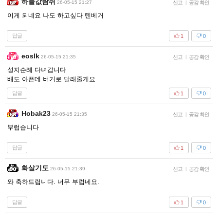
하늘값람쥐
26-05-15 21:27
신고
|
공감 확인
이게 되네요 나도 하고싶다 텐베거
답글
1
0
eoslk
26-05-15 21:35
신고
|
공감 확인
성지순례 다녀갑니다
배도 아픈데 버거로 달래줄게요..
답글
1
0
Hobak23
26-05-15 21:35
신고
|
공감 확인
부럽습니다
답글
1
0
화살기도
26-05-15 21:39
신고
|
공감 확인
와 축하드립니다. 너무 부럽네요.
답글
1
0