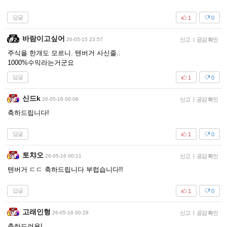
답글
1
0
바람이고싶어
26-05-15 23:57
신고
|
공감 확인
주식을 한개도 모르니. 텐버거 사신줄..
1000%수익라는거군요
답글
1
0
신드k
26-05-16 00:06
신고
|
공감 확인
축하드립니다!
답글
1
0
토챠오
26-05-16 00:11
신고
|
공감 확인
텐버거 ㄷㄷ 축하드립니다 부럽습니다!!
답글
1
0
고래인형
26-05-16 00:28
신고
|
공감 확인
축하드려용!