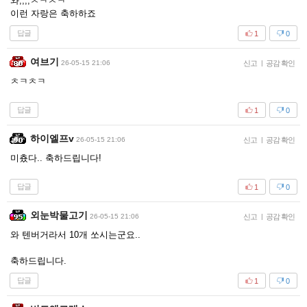
와,,,,ㅊㅋㅊㅋ
이런 자랑은 축하하죠
답글
1
0
여브기
26-05-15 21:06
신고
|
공감 확인
ㅊㅋㅊㅋ
답글
1
0
하이엘프v
26-05-15 21:06
신고
|
공감 확인
미춌다.. 축하드립니다!
답글
1
0
외눈박물고기
26-05-15 21:06
신고
|
공감 확인
와 텐버거라서 10개 쏘시는군요..
축하드립니다.
답글
1
0