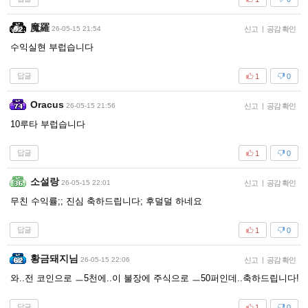
魔羅
26-05-15 21:54
신고
|
공감 확인
수익실현 부럽습니다
답글
1
0
Oracus
26-05-15 21:56
신고
|
공감 확인
10루타 부럽습니다
답글
1
0
소설랑
26-05-15 22:01
신고
|
공감 확인
무친 수익률;; 진심 축하드립니다; 후덜덜 하네요
답글
1
0
황금돼지님
26-05-15 22:06
신고
|
공감 확인
와..전 코인으로 ㅡ5천에..이 불장에 주식으로 ㅡ50퍼인데..축하드립니다!
답글
1
0