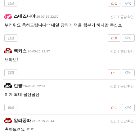
답글
1
0
스네즈나야
26-05-15 22:32
신고
|
공감 확인
부러워요 축하드립니다~~내일 당직에 먹을 햄부기 하나만 주십쇼
답글
0
0
핵커스
26-05-15 22:37
신고
|
공감 확인
브라보!
답글
1
0
린쨩
26-05-15 22:41
신고
|
공감 확인
이게 되네 굽신굽신
답글
1
0
얄라꿍따
26-05-15 22:44
신고
|
공감 확인
축하드려요 ㅎㅎ