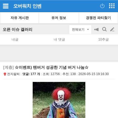
오버워치
인벤
자유 게시판
유저 정보
경쟁전 파티찾기
오픈 이슈 갤러리
전체보기
공
검
글
지
색
내글
내 댓글
10추글
on/off
쓰
기
[계층]
☆이벤트) 텐버거 성공한 기념 버거 나눔☆
전자팔찌
댓글: 177 개
조회:
12756
추천:
138
2026-05-15 19:16:30