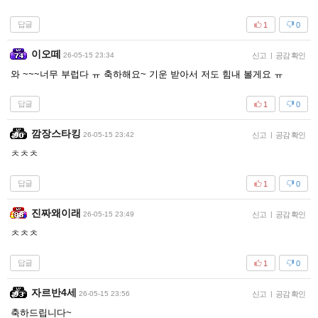
답글
1
0
이오떼
26-05-15 23:34
신고
|
공감 확인
와 ~~~너무 부럽다 ㅠ 축하해요~ 기운 받아서 저도 힘내 볼게요 ㅠ
답글
1
0
깜장스타킹
26-05-15 23:42
신고
|
공감 확인
ㅊㅊㅊ
답글
1
0
진짜왜이래
26-05-15 23:49
신고
|
공감 확인
ㅊㅊㅊ
답글
1
0
자르반4세
26-05-15 23:56
신고
|
공감 확인
축하드립니다~