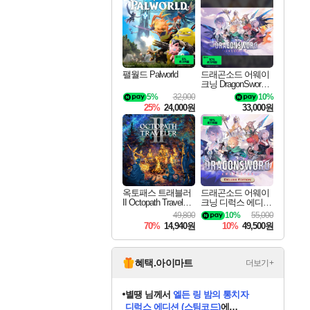
최대 90% 할인가를 만나보세요!
네이버혜택과 함께 만나보세요!
이니&베니 혜택까지!
네이버 혜택가와 함께 예약하세요!
할인&네이버혜택으로 만나보세요!
네이버페이 혜택과 만나보세요!
40주년 프로모션으로 만나보세요!
할인가에 만나보세요!
일부 에디션 상시 할인!
혜택으로 예약 판매 중
편안하게 충전하세요
팰월드 Palworld
드래곤소드 어웨이
크닝 DragonSword A
wakening
5%
32,000
10%
25%
24,000원
33,000원
옥토패스 트래블러
드래곤소드 어웨이
II Octopath Traveler I
크닝 디럭스 에디션
I
DragonSword Awake
49,800
10%
55,000
ning Deluxe Edition
70%
14,940원
10%
49,500원
혜택.아이마트
더보기+
니코
님께서
(본편포함) 데이브 더
다이버 인 더 정글 번들 (스팀코드)
에