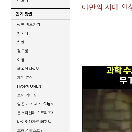
더보기
야만의 시대 인
인기 팟벤
팟벤 바로가기
치지직
차벤
걸그룹
여행
해외게임정보
게임 영상
HyperX OMEN
브이 라이징
일곱 개의 대죄: Origin
몬스터헌터 스토리즈3
바이오하자드 레퀴엠
드래곤 퀘스트7