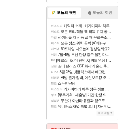
오늘의 팟벤
오늘의 핫벤
캐릭터 소개 - 카가미하라 하루
아스오라
모든 요리/작물 책 획득 위치 공략 (36개) - 미식가 도전과제
비스트
선생님들 차 시동 끌 때 꾸르륵소리나는데
차벤
모든 성소 위치 공략 (40개) - 귀환한 영혼 도전과제
비스트
60프레임 나오는데 정상일까요?
레퀴엠
7월~8월 부산-단양-충주-울진 다녀왔어요~
여행
[페르소나5: 더 팬텀 X] 괴도 영상 l 타카마키 안·댄싱 스타
PV
실버 팰리스 CBT 화제의 순간·후기 모음
실팰
8월 28일 넷플릭스에서 예고편 공개 예정
GTA6
AI발 원가 압박, 메인보드값 오르나
해외겜
스누피냥님
명조
카가미하라 하루 성우 정보 및 주요 필모
아스오라
[무무기획 · 새출발] 기간 한정 의뢰 이벤트
명조
무한대 아난타 유출과 앞으로의 예상 (루머)
섭컬겜
유니버스 채널 특별 코너 | 자신만의 스타일
명조
새로고침