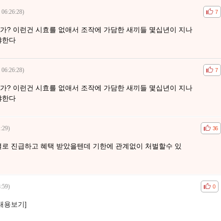
 06:26:28)
공감
비공
7
가? 이런건 시효를 없애서 조작에 가담한 새끼들 몇십년이 지나
야한다
 06:26:28)
공감
비공
7
가? 이런건 시효를 없애서 조작에 가담한 새끼들 몇십년이 지나
야한다
:29)
공감
비공
36
결로 진급하고 혜택 받았을텐데 기한에 관계없이 처벌할수 있
:59)
공감
비공
0
[내용보기]