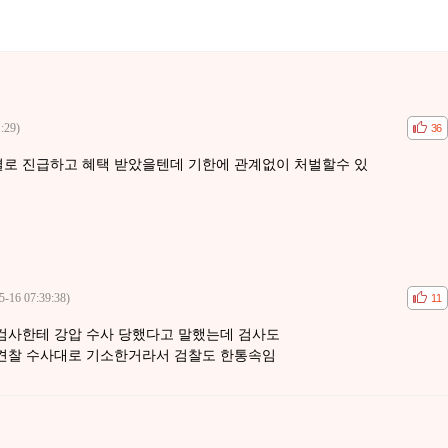
:29)
공감
비공
36
결로 진급하고 혜택 받았을텐데 기한에 관계없이 처벌할수 있
5-16 07:39:38)
공감
비공
11
검사한테 강압 수사 당했다고 말했는데 검사도
 견찰 수사대로 기소한거라서 검찰도 한통속임