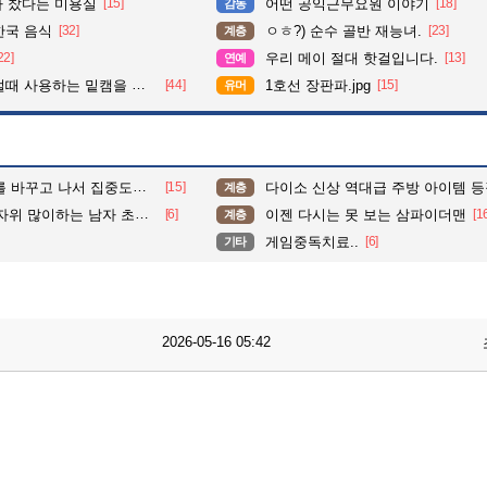
다 찼다는 미용실
[15]
어떤 공익근무요원 이야기
[18]
감동
한국 음식
[32]
ㅇㅎ?) 순수 골반 재능녀.
[23]
계층
22]
우리 메이 절대 핫걸입니다.
[13]
연예
 사용하는 밑캠을 알아보자
[44]
1호선 장판파.jpg
[15]
유머
도가 확 올라갔다는 한 아파트의 안내방송
[15]
다이소 신상 역대급 주방 아이템 
계층
자위 많이하는 남자 초상화
[6]
이젠 다시는 못 보는 삼파이더맨
[1
계층
게임중독치료..
[6]
기타
2026-05-16 05:42