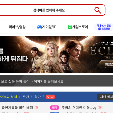
Submit
최대 90% 할인
라이브/영상
게이밍/IT
게임스토어
8월 프로모션
 보고 싶은 유머 글이나 이미지를 올려보세요!
오늘의 화제
주간
월간
이슈
지난 화
때 출연자들을 굴린 배경
[29]
뜻밖의 연예인 미담..jpg
[29]
연예