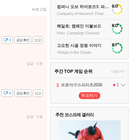
6.0
컴퍼니 오브 히어로즈3: 파이널 스탠드
새로고침
Company of Heroes3: Final stand
8.0
헤일로: 캠페인 이볼브드
Halo: Campaign Evolved
감
0
공감 확인
신고
8.1
고요한 시골 정원 이야기
Village in the Shade
답글
이동
주간 TOP 게임 순위
더보기+
1
2
3
4
팰월드
프로야구스피리츠2026
드래곤소드 : 어웨이크닝
어쌔신 크리드: 블랙 플래그 리싱크드
1
2
2
감
0
공감 확인
신고
투표하기
5
블라인드 삼국
1
추천 코스프레 갤러리
답글
이동
6
그랑블루 판타지 리링크 - 엔드리스 라그나로크
1