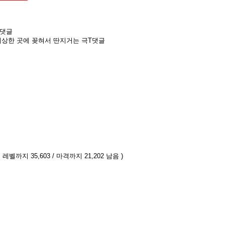
 댓글
 이상한 곳에 꽂혀서 딴지거는 극T댓글
 레벨까지 35,603 / 마격까지 21,202 남음 )