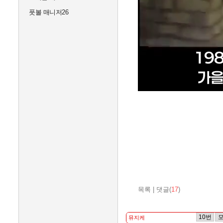
풋볼 매니저26
목록
|
댓글(
17
)
10번