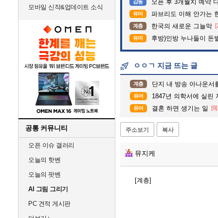
오픈 후 3개월치 예약 
감동
모바일 신작&업데이트 소식
파브리도 이해 안가는 
유머
한국의 새로운 그늘막
[
계층
후방)인방 누나들이 돈벌때
유머
ㅇㅇㄱ 지금 뜨는 글
단지 내 방송 아나운서를 바꾸고 나서 집중
계층
1847년 의학서에 실린 
유머
결혼 하면 생기는 일
[9]
유머
공통 커뮤니티
주소보기
복사
오픈 이슈 갤러리
뮤지케
오늘의 핫벤
오늘의 팟벤
[계층]
AI 그림 그리기
PC 견적 게시판