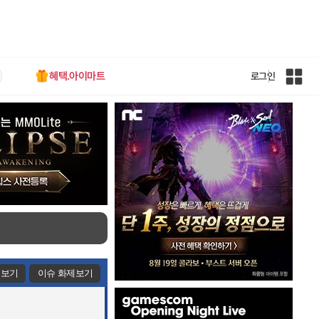
혜택.아이마트
로그인
인
벤
전
체
사
이
트
맵
제보기
이슈 화제보기
인
벤
배