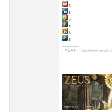
5
5
5
4
6
5
주소복사
https://www.inven.co.kr