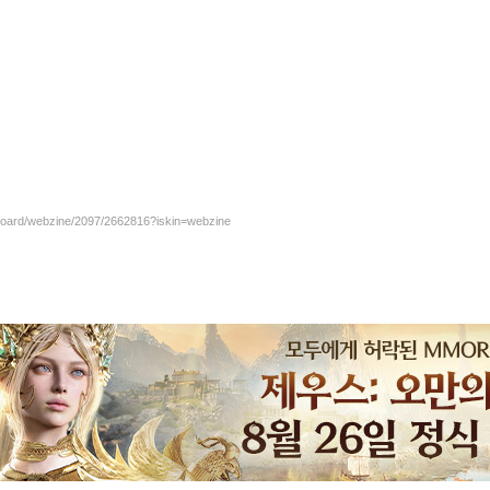
/board/webzine/2097/2662816?iskin=webzine