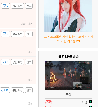
7
리듬 천국 미라클 스타즈
2
감
0
공감 확인
신고
8
헤일로: 캠페인 이볼브드
2
답글
이동
9
캡틴 츠바사 2 월드 파이터즈
감
0
공감 확인
신고
그 비스크돌은 사랑을 한다 코마 키타가
와 마린 리즈큥 ver
10
레고 배트맨: 레거시 오브 더 다크 나이트
답글
웹진 LIVE 방송
감
0
공감 확인
신고
답글
감
12
공감 확인
신고
룩삼
서넹
LIVE
답글