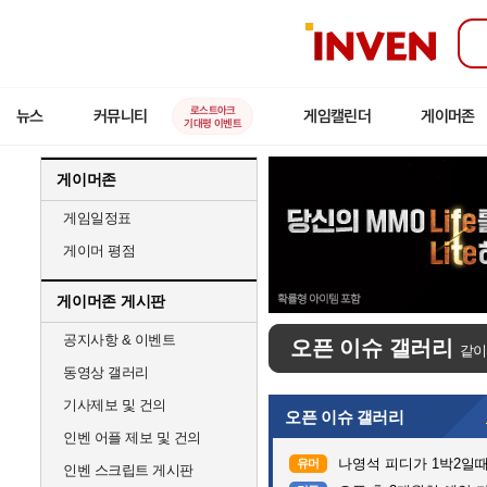
인
벤
로스트아크
뉴스
커뮤니티
게임캘린더
게이머존
기대평 이벤트
게이머존
게임일정표
게이머 평점
게이머존 게시판
공지사항 & 이벤트
오픈 이슈 갤러리
같이
동영상 갤러리
기사제보 및 건의
오픈 이슈 갤러리
인벤 어플 제보 및 건의
나영석 피디가 1박2일
유머
인벤 스크립트 게시판