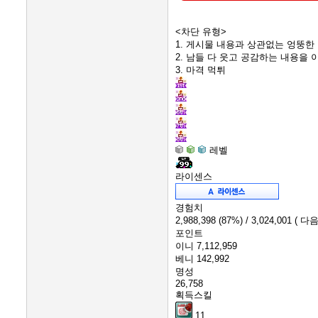
<차단 유형>
1. 게시물 내용과 상관없는 엉뚱한
2. 남들 다 웃고 공감하는 내용을
3. 마격 먹튀
레벨
라이센스
경험치
2,988,398
(87%)
/ 3,024,001
( 다음
포인트
이니
7,112,959
베니
142,992
명성
26,758
획득스킬
11