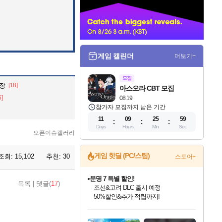
너
게임 캘린더
더보기+
모집
등장
[18]
아스오라 CBT 모집
6]
08.19
참가자 모집까지 남은 기간
11
09
25
57
Days
Hours
Min
Sec
오픈이슈갤러리
문명 7 특별 할인!
게임 핫딜 (PC/스팀)
조회:
15,102
추천:
30
스토어+
조선&고려 DLC 출시 예정
50%할인&추가 적립까지!
마블 투혼 파이팅 소울즈 정식출시!
목록
|
댓글(
17
)
마블 히어로 총 출동&화려한 격투!
네이버 포인트 혜택까지!
인벤게임즈 8월 특별 할인!
드래곤소드: 어웨이크닝 입점!
귀무자: 검의 길 예약 판매 중!
비스트 오브 리인카네이션 정식 출시!
커세어 코브 출시 기념 할인!
더 렐릭 퍼스트 가디언 정식 출시
베데스다 40주년 기념 할인 중!
캡콤 프렌차이즈 할인 진행 중!
캡콤 일부 상품 상시 할인
스타워즈 은하계 레이서
로블록스 기프트 카드 공식 입점
인기 퍼블리셔 모음!
스팀으로 만나는 드래곤소드!
10% 할인과
게임프릭 신작 IP
해적'섬'을 발전시키자!
설화x하드코어 액션!
베데스다의 명작들을
몬헌, 바하 등 인기 IP를
몬헌 와일즈 & 드래곤즈 도그마2
인벤게임즈에서 10% 추가 적립
Robux를 가장 안전하고