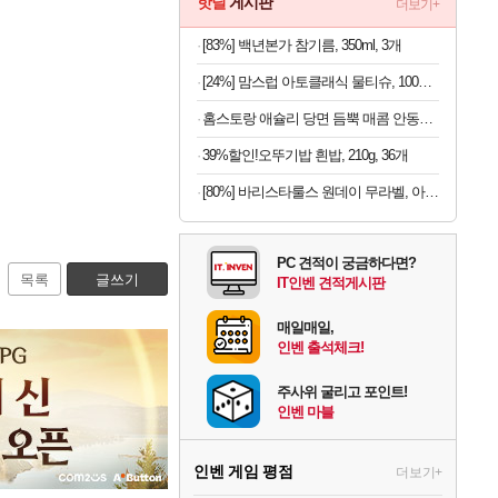
핫딜
게시판
더보기+
[83%] 백년본가 참기름, 350ml, 3개
[24%] 맘스럽 아토클래식 물티슈, 100매입, 20팩
홈스토랑 애슐리 당면 듬뿍 매콤 안동찜닭 2인분, 852g, 1개
39%할인!오뚜기밥 흰밥, 210g, 36개
[80%] 바리스타룰스 원데이 무라벨, 아메리카노, 350ml, 20개
PC 견적이 궁금하다면?
목록
글쓰기
IT인벤 견적게시판
매일매일,
인벤 출석체크!
주사위 굴리고 포인트!
인벤 마블
인벤 게임 평점
더보기+