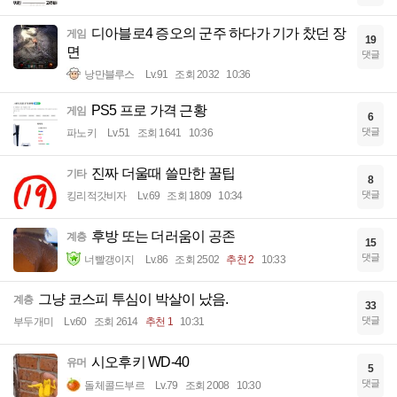
디아블로4 증오의 군주 하다가 기가 찼던 장
게임
19
면
댓글
낭만블루스
Lv.91
조회 2032
10:36
PS5 프로 가격 근황
게임
6
댓글
파노키
Lv.51
조회 1641
10:36
진짜 더울때 쓸만한 꿀팁
기타
8
댓글
킹리적갓비자
Lv.69
조회 1809
10:34
후방 또는 더러움이 공존
계층
15
댓글
너빨갱이지
Lv.86
조회 2502
추천 2
10:33
그냥 코스피 투심이 박살이 났음.
계층
33
댓글
부두개미
Lv.60
조회 2614
추천 1
10:31
시오후키 WD-40
유머
5
댓글
돌체콜드부르
Lv.79
조회 2008
10:30