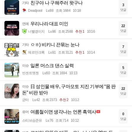
친구야 나 구해주러 왓구나
기타
3
댓글
Deadpool
Lv.88
조회 1684
10:18
우리나라 대표 미인
연예
22
댓글
너빨갱이지
Lv.86
조회 2588
추천 1
10:16
ㅇㅎ) 비키니 끈묶는 눈나
기타
7
댓글
제르만크록
Lv.81
조회 3121
추천 1
10:14
일론 머스크 댄스 실력
이슈
5
댓글
빈센트멧젠
Lv.60
조회 1694
10:13
日 성인물 배우, 구마모토 지진 기부에 “몸 판
이슈
22
돈” 비판 받아
댓글
균터
Lv.42
조회 2373
추천 2
10:12
여름철이면 생각나는 언론 흑역사
유머
0
댓글
스티브승준유
Lv.76
조회 714
10:12