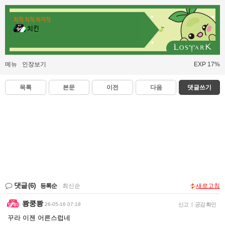
치직 치직 치지직
치킨
메뉴
인장보기
EXP 17%
목록
본문
이전
다음
댓글쓰기
댓글
(6)
등록순
|
최신순
새로고침
쾅쿵쾅
26-05-16 07:18
신고
|
공감 확인
꾸라 이젠 어른스럽네