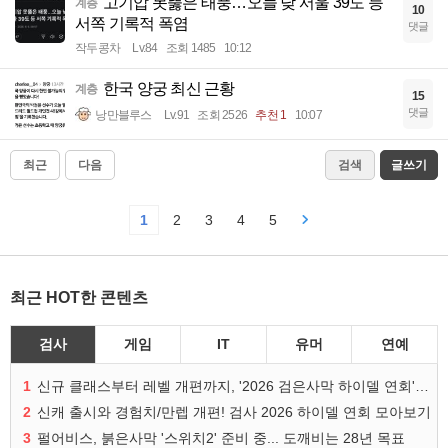
고기압 못뚫은 태풍…오늘 낮 서울 39도 등
계층
10
서쪽 기록적 폭염
댓글
작두콩차
Lv.84
조회 1485
10:12
한국 양궁 최신 근황
계층
15
댓글
낭만블루스
Lv.91
조회 2526
추천 1
10:07
최근
다음
검색
글쓰기
1
2
3
4
5
최근 HOT한 콘텐츠
검사
게임
IT
유머
연예
1
신규 클래스부터 레벨 개편까지, '2026 검은사막 하이델 연회' 총정리
2
신캐 출시와 경험치/만렙 개편! 검사 2026 하이델 연회 모아보기
3
펄어비스, 붉은사막 '스위치2' 준비 중... 도깨비는 28년 목표