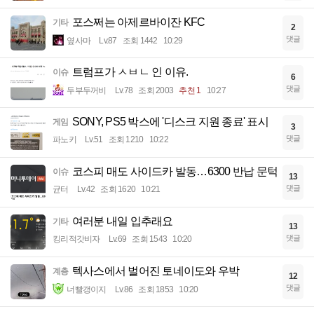
포스쩌는 아제르바이잔 KFC
기타
2
댓글
옆사마
Lv.87
조회 1442
10:29
트럼프가 ㅅㅂㄴ 인 이유.
이슈
6
댓글
두부두꺼비
Lv.78
조회 2003
추천 1
10:27
SONY, PS5 박스에 '디스크 지원 종료' 표시
게임
3
댓글
파노키
Lv.51
조회 1210
10:22
코스피 매도 사이드카 발동…6300 반납 문턱
이슈
13
댓글
균터
Lv.42
조회 1620
10:21
여러분 내일 입추래요
기타
13
댓글
킹리적갓비자
Lv.69
조회 1543
10:20
텍사스에서 벌어진 토네이도와 우박
계층
12
댓글
너빨갱이지
Lv.86
조회 1853
10:20