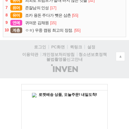
6
유머
[32]
의외로 트럼프가 절대 하지 않는 것들
7
유머
[17]
존잘남의 인성
8
유머
[55]
조카 용돈 주다가 뺏은 삼촌
9
연예
[15]
귀여운 김채원
10
계층
[55]
ㅇㅎ) 우중 캠핑 최고의 장점.
로그인
PC화면
퀵링크
설정
청소년보호정책
이용약관
개인정보처리방침
▲
불법촬영물신고안내
(주)
인
벤