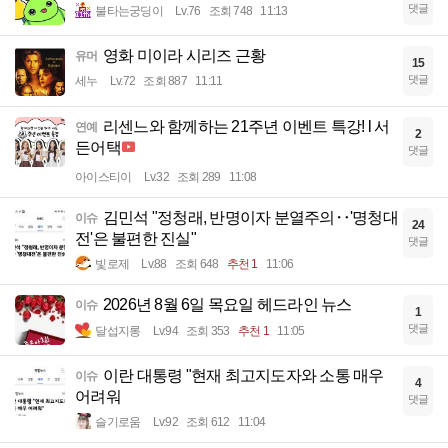
댓글
불타는궁딩이
Lv.76
조회 748
11:13
영화 미이라 시리즈 근황
유머
15
댓글
세누
Lv.72
조회 887
11:11
리센느와 함께하는 21주년 이벤트 특강! l 서
연예
2
든어택
댓글
아이스티이
Lv.32
조회 289
11:08
김민석 "정청래, 반명이자 분열주의‥'명청대
이슈
24
전'은 불편한 진실"
댓글
빛로제
Lv.88
조회 648
추천 1
11:06
2026년 8월 6일 목요일 헤드라인 뉴스
이슈
1
댓글
달섭지롱
Lv.94
조회 353
추천 1
11:05
이란 대통령 "현재 최고지도자와 소통 매우
이슈
4
어려워
댓글
슬기로움
Lv.92
조회 612
11:04