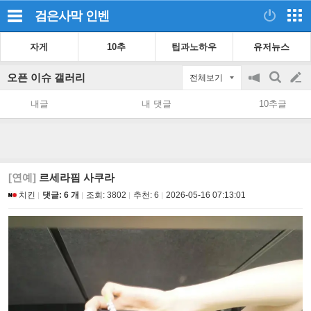
검은사막
인벤
자게
10추
팁과노하우
유저뉴스
오픈 이슈 갤러리
전체보기
공
검
글
지
색
내글
내 댓글
10추글
on/off
쓰
기
[연예]
르세라핌 사쿠라
치킨
댓글: 6 개
조회:
3802
추천:
6
2026-05-16 07:13:01