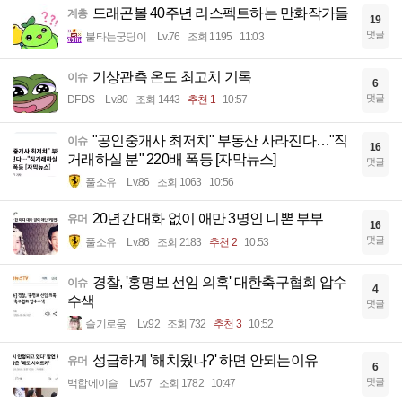
드래곤볼 40주년 리스펙트하는 만화작가들
계층
19
댓글
불타는궁딩이
Lv.76
조회 1195
11:03
기상관측 온도 최고치 기록
이슈
6
댓글
DFDS
Lv.80
조회 1443
추천 1
10:57
"공인중개사 최저치" 부동산 사라진다…"직
이슈
16
거래하실 분" 220배 폭등 [자막뉴스]
댓글
풀소유
Lv.86
조회 1063
10:56
20년간 대화 없이 애만 3명인 니뽄 부부
유머
16
댓글
풀소유
Lv.86
조회 2183
추천 2
10:53
경찰, '홍명보 선임 의혹' 대한축구협회 압수
이슈
4
수색
댓글
슬기로움
Lv.92
조회 732
추천 3
10:52
성급하게 '해치웠나?' 하면 안되는이유
유머
6
댓글
백합에이슬
Lv.57
조회 1782
10:47