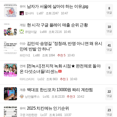
남자가 서울에 살아야 하는 이유.jpg
유머
8
댓글
옆사마
Lv.87
조회 2247
10:47
현 시각 구글 플레이 매출 순위 근황
게임
10
댓글
큐땁이알
Lv.88
조회 2116
10:45
김민석·송영길 "정청래, 반명 아니면 왜 유시
이슈
41
민에 반발 안 하나"
댓글
파인더1
Lv.80
조회 1094
추천 5
10:43
[전녹시] 전지적 녹화 시점★ 완전체로 돌아
연예
9
온 다섯소녀들! 리센느
댓글
아이스티이
Lv.32
조회 663
추천 1
10:43
백대표 한신포차 13000원 짜리 계란찜
계층
22
댓글
낭만블루스
Lv.91
조회 2220
추천 3
10:42
2025 치킨메뉴 인기순위
유머
23
댓글
구운겨란한판
Lv.37
조회 1481
10:37