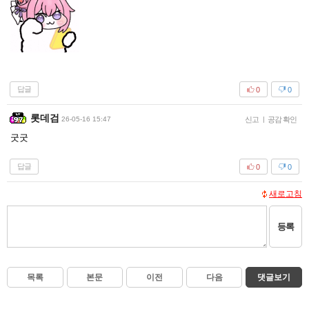
답글
0
0
롯데검
26-05-16 15:47
신고
|
공감 확인
굿굿
답글
0
0
새로고침
등록
목록
본문
이전
다음
댓글보기