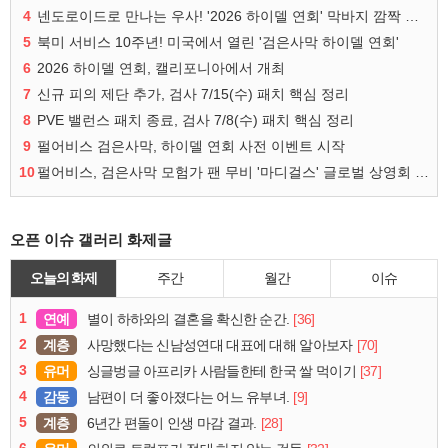
4
넨도로이드로 만나는 우사! '2026 하이델 연회' 막바지 깜짝 공개
5
북미 서비스 10주년! 미국에서 열린 '검은사막 하이델 연회'
6
2026 하이델 연회, 캘리포니아에서 개최
7
신규 피의 제단 추가, 검사 7/15(수) 패치 핵심 정리
8
PVE 밸런스 패치 종료, 검사 7/8(수) 패치 핵심 정리
9
펄어비스 검은사막, 하이델 연회 사전 이벤트 시작
10
펄어비스, 검은사막 모험가 팬 무비 '마디걸스' 글로벌 상영회 개최
오픈 이슈 갤러리 화제글
오늘의 화제
주간
월간
이슈
1
연예
[36]
별이 하하와의 결혼을 확신한 순간.
2
계층
[70]
사망했다는 신남성연대 대표에 대해 알아보자
3
유머
[37]
싱글벙글 아프리카 사람들한테 한국 쌀 먹이기
4
감동
[9]
남편이 더 좋아졌다는 어느 유부녀.
5
계층
[28]
6년간 편돌이 인생 마감 결과.