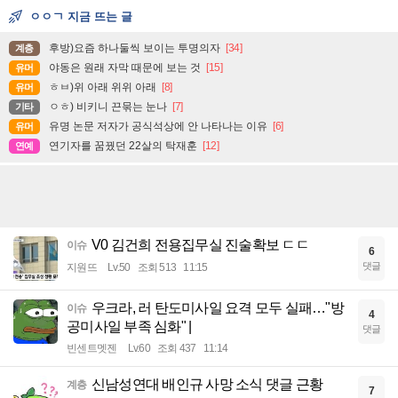
ㅇㅇㄱ 지금 뜨는 글
후방)요즘 하나둘씩 보이는 투명의자
[34]
계층
야동은 원래 자막 때문에 보는 것
[15]
유머
ㅎㅂ)위 아래 위위 아래
[8]
유머
ㅇㅎ) 비키니 끈묶는 눈나
[7]
기타
유명 논문 저자가 공식석상에 안 나타나는 이유
[6]
유머
연기자를 꿈꿨던 22살의 탁재훈
[12]
연예
V0 김건희 전용집무실 진술확보 ㄷㄷ
이슈
6
댓글
지원뜨
Lv.50
조회 513
11:15
우크라, 러 탄도미사일 요격 모두 실패…"방
이슈
4
공미사일 부족 심화" |
댓글
빈센트멧젠
Lv.60
조회 437
11:14
신남성연대 배인규 사망 소식 댓글 근황
계층
7