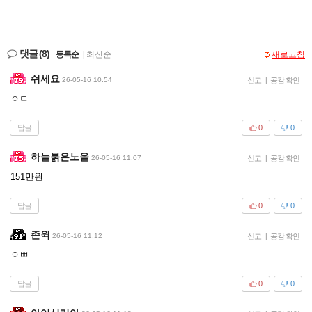
댓글
(8)
등록순
|
최신순
새로고침
쉬세요
26-05-16 10:54
신고
|
공감 확인
ㅇㄷ
답글
0
0
하늘붉은노을
26-05-16 11:07
신고
|
공감 확인
151만원
답글
0
0
존윅
26-05-16 11:12
신고
|
공감 확인
ㅇㅃ
답글
0
0