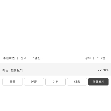
추천확인
신고
스팸신고
공유
스크랩
메뉴
인장보기
EXP 78%
목록
본문
이전
다음
댓글쓰기