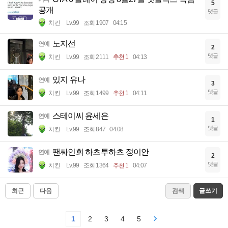
5
공개
댓글
치킨
Lv.99
조회 1907
04:15
노지선
연예
2
댓글
치킨
Lv.99
조회 2111
추천 1
04:13
있지 유나
연예
3
댓글
치킨
Lv.99
조회 1499
추천 1
04:11
스테이씨 윤세은
연예
1
댓글
치킨
Lv.99
조회 847
04:08
팬싸인회 하츠투하츠 정이안
연예
2
댓글
치킨
Lv.99
조회 1364
추천 1
04:07
최근
다음
검색
글쓰기
1
2
3
4
5