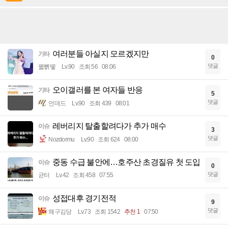
여러분들 아실지 모르겠지만
기타
0
댓글
꿻뻵뗗
Lv.90
조회 56
08:06
오이갤러를 본 여자들 반응
기타
5
댓글
언데드
Lv.90
조회 439
08:01
레버리지 탈출할려다가 추가 매수
이슈
3
댓글
Nozdormu
Lv.90
조회 624
08:00
중동 수급 불안에…호주산 초경질유 첫 도입
이슈
0
댓글
균터
Lv.42
조회 458
07:55
성접대후 경기전적
이슈
9
댓글
왜구김당
Lv.73
조회 1542
추천 1
07:50