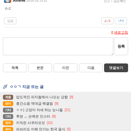
Ah64e
26-05-16 23:31
신고
|
공감 확인
ㅇㄷ
답글
0
0
새로고침
등록
목록
본문
이전
다음
댓글보기
ㅇㅇㄱ 지금 뜨는 글
압도적인 피지컬에서 나오는 강함
[9]
계층
층간소음 역대급 해결법
[9]
유머
ㅇㅎ) 고양이 자세 하는 눈나들
[21]
기타
후방 ㅡ 손예은 인스타
[9]
기타
키작은 사쿠라모모
[10]
유머
파브리도 이해 안가는 한국 음식
[5]
유머