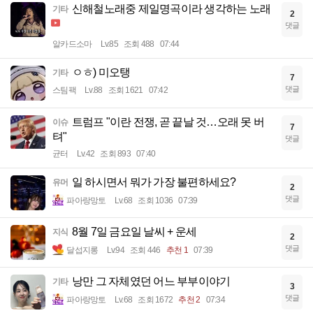
신해철노래중 제일명곡이라 생각하는 노래
기타
2
댓글
알카드소마
Lv.85
조회 488
07:44
ㅇㅎ) 미오탱
기타
7
댓글
스팀팩
Lv.88
조회 1621
07:42
트럼프 "이란 전쟁, 곧 끝날 것…오래 못 버
이슈
7
텨"
댓글
균터
Lv.42
조회 893
07:40
일 하시면서 뭐가 가장 불편하세요?
유머
2
댓글
파아랑망토
Lv.68
조회 1036
07:39
8월 7일 금요일 날씨 + 운세
지식
2
댓글
달섭지롱
Lv.94
조회 446
추천 1
07:39
낭만 그 자체였던 어느 부부이야기
기타
3
댓글
파아랑망토
Lv.68
조회 1672
추천 2
07:34