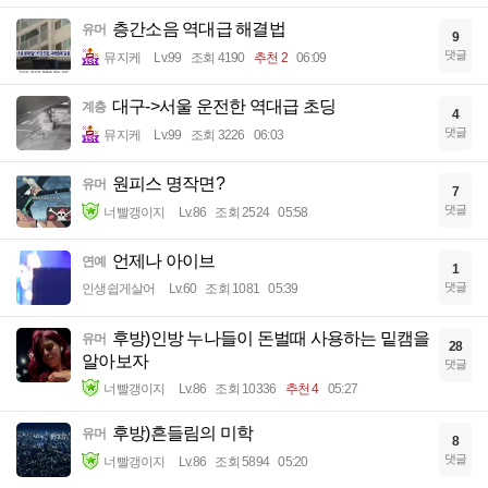
층간소음 역대급 해결법
유머
9
댓글
뮤지케
Lv.99
조회 4190
추천 2
06:09
대구->서울 운전한 역대급 초딩
계층
4
댓글
뮤지케
Lv.99
조회 3226
06:03
원피스 명작면?
유머
7
댓글
너빨갱이지
Lv.86
조회 2524
05:58
언제나 아이브
연예
1
댓글
인생쉽게살어
Lv.60
조회 1081
05:39
후방)인방 누나들이 돈벌때 사용하는 밑캠을
유머
28
알아보자
댓글
너빨갱이지
Lv.86
조회 10336
추천 4
05:27
후방)흔들림의 미학
유머
8
댓글
너빨갱이지
Lv.86
조회 5894
05:20