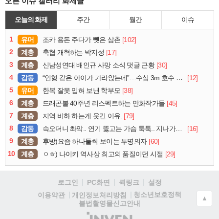
오픈 이슈 갤러리 화제글
오늘의 화제
주간
월간
이슈
1
유머
[102]
조카 용돈 주다가 뺏은 삼촌
2
계층
[17]
축협 개혁하는 박지성
3
계층
[30]
신남성연대 배인규 사망 소식 댓글 근황
4
감동
[12]
“인형 같은 아이가 가라앉는데”…수심 3m 호수 뛰어든 60대 의인
5
유머
[38]
한복 잘못 입혀 보낸 학부모
6
계층
[45]
드래곤볼 40주년 리스펙트하는 만화작가들
7
계층
[79]
지역 비하 하는게 웃긴 이유.
8
감동
[16]
슥오더니 촤악.. 연기 뚫고는 가슴 툭툭.. 지나가던 아재의 정체
9
계층
[60]
후방)요즘 하나둘씩 보이는 투명의자
10
계층
[29]
ㅇㅎ) 나이키 역사상 최고의 품질이던 시절
로그인
PC화면
퀵링크
설정
청소년보호정책
이용약관
개인정보처리방침
▲
불법촬영물신고안내
(주)