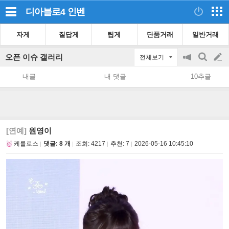
디아블로4
인벤
자게
질답게
팁게
단품거래
일반거래
오픈 이슈 갤러리
전체보기
공
검
글
지
색
내글
내 댓글
10추글
on/off
쓰
기
[연예]
원영이
케를로스
댓글: 8 개
조회:
4217
추천:
7
2026-05-16 10:45:10