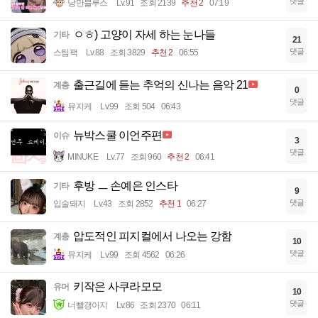
댓글
낭만블루스
Lv.91
조회 2139
추천 2
07:19
ㅇㅎ) 고양이 자세 하는 눈나들
기타
21
댓글
스팀팩
Lv.88
조회 3829
추천 2
06:55
출근길에 듣는 추억의 신나는 음악 21
계층
0
댓글
뮤지케
Lv.99
조회 504
06:43
뉴박스쿨 이언주편
이슈
3
댓글
MINUKE
Lv.77
조회 960
추천 2
06:41
후방 ㅡ 손예은 인스타
기타
9
댓글
입술돼지
Lv.43
조회 2852
추천 1
06:27
압도적인 피지컬에서 나오는 강함
계층
10
댓글
뮤지케
Lv.99
조회 4562
06:26
키작은 사쿠라모모
유머
10
댓글
너빨갱이지
Lv.86
조회 2370
06:11