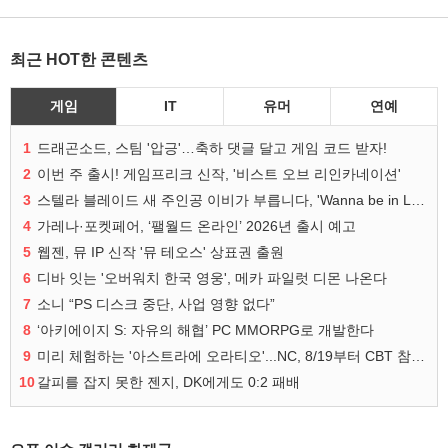
최근 HOT한 콘텐츠
게임
IT
유머
연예
1
드래곤소드, 스팀 '압긍'…축하 댓글 달고 게임 코드 받자!
2
이번 주 출시! 게임프리크 신작, '비스트 오브 리인카네이션'
3
스텔라 블레이드 새 주인공 이비가 부릅니다, 'Wanna be in LOVE' 뮤비 공개
4
가레나·포켓페어, ‘팰월드 온라인’ 2026년 출시 예고
5
웹젠, 뮤 IP 신작 '뮤 테오스' 상표권 출원
6
디바 잇는 '오버워치 한국 영웅', 메카 파일럿 디몬 나온다
7
소니 “PS 디스크 중단, 사업 영향 없다”
8
‘아키에이지 S: 자유의 해협’ PC MMORPG로 개발한다
9
미리 체험하는 '아스트라에 오라티오'...NC, 8/19부터 CBT 참가자 모집
10
갈피를 잡지 못한 젠지, DK에게도 0:2 패배