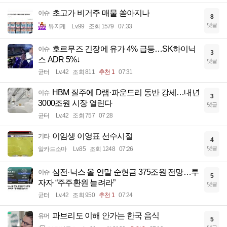
초고가 비거주 매물 쏟아지나
이슈
8
댓글
뮤지케
Lv.99
조회 1579
07:33
호르무즈 긴장에 유가 4% 급등…SK하이닉
이슈
3
스 ADR 5%↓
댓글
균터
Lv.42
조회 811
추천 1
07:31
HBM 질주에 D램·파운드리 동반 강세…내년
이슈
3
3000조원 시장 열린다
댓글
균터
Lv.42
조회 757
07:28
이임생 이영표 선수시절
기타
4
댓글
알카드소마
Lv.85
조회 1248
07:26
삼전·닉스 올 연말 순현금 375조원 전망…투
이슈
5
자자 “주주환원 늘려라”
댓글
균터
Lv.42
조회 950
추천 1
07:24
파브리도 이해 안가는 한국 음식
유머
5