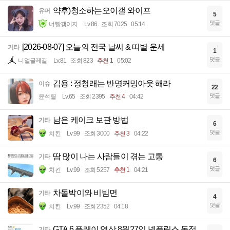
약후)청소하는오이갤 와이프
유머
5
댓글
너빨갱이지
Lv.86
조회 7025
05:14
[2026-08-07] 오늘의 전국 날씨 & 띠별 운세
기타
1
댓글
니얼굴제길
Lv.81
조회 823
추천 1
05:02
김용 : 정청래는 반명커밍아웃 해라
이슈
22
댓글
윤석렬
Lv.65
조회 2395
추천 4
04:42
남은 케이크 보관 방법
기타
6
댓글
치킨
Lv.99
조회 3000
추천 3
04:22
땀 많이 나는 사람들이 겪는 고통
기타
6
댓글
치킨
Lv.99
조회 5257
추천 1
04:21
차돌박이와 비빔면
기타
4
댓글
치킨
Lv.99
조회 2352
04:18
GTA 6 플레이 영상 8월27일 넷플릭스 독점
기타