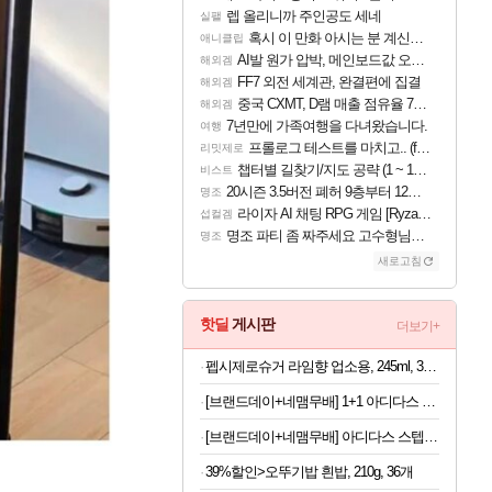
렙 올리니까 주인공도 세네
실팰
혹시 이 만화 아시는 분 계신가요
애니클립
AI발 원가 압박, 메인보드값 오르나
해외겜
FF7 외전 세계관, 완결편에 집결
해외겜
중국 CXMT, D램 매출 점유율 7%…글로벌 4위로 부상
해외겜
7년만에 가족여행을 다녀왔습니다.
여행
프롤로그 테스트를 마치고.. (feat. 리아)
리밋제로
챕터별 길찾기/지도 공략 (1 ~ 12장)
비스트
20시즌 3.5버전 폐허 9층부터 12층까지 클리어 조합 | 죽음의 노래와 바닷속 폐허 |
명조
라이자 AI 채팅 RPG 게임 [RyzaChat: AI] 공개
섭컬겜
명조 파티 좀 짜주세요 고수형님들…
명조
새로고침
핫딜
게시판
더보기+
펩시제로슈거 라임향 업소용, 245ml, 30개
[브랜드데이+네맴무배] 1+1 아디다스 퍼포먼스 무릎보호대 니슬리브 배구 헬스 축구 러닝 농구 운동 등산 테니스
[브랜드데이+네맴무배] 아디다스 스텝박스 2단 인클라인벤치 가정용 각도조절 벤치프레스 운동 기구 접이식 홈트
39%할인>오뚜기밥 흰밥, 210g, 36개