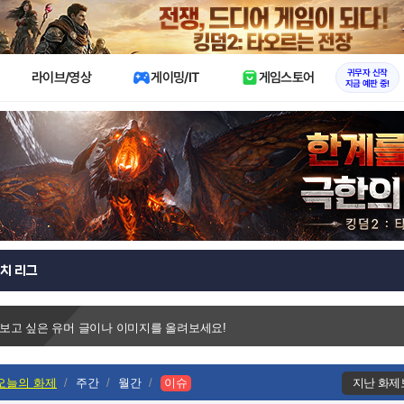
X
귀무자 신작
라이브/영상
게이밍/IT
게임스토어
지금 예판 중!
치 리그
 보고 싶은 유머 글이나 이미지를 올려보세요!
오늘의 화제
주간
월간
이슈
지난 화제