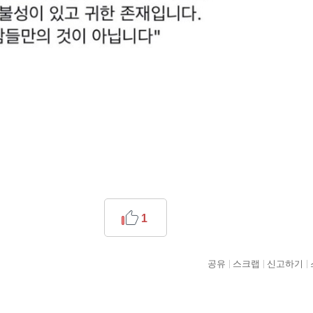
1
공유
스크랩
신고하기