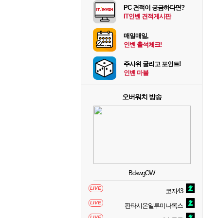
PC 견적이 궁금하다면?
IT인벤 견적게시판
매일매일,
인벤 출석체크!
주사위 굴리고 포인트!
인벤 마블
오버워치 방송
BdawgOW
LIVE
코지43
LIVE
판타시온일루미나록스
LIVE