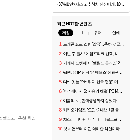
35%할인>사조 고추참치 안심따개, 100g, 10개
최근 HOT한 콘텐츠
게임
IT
유머
연예
1
드래곤소드, 스팀 '압긍'…축하 댓글 달고 게임 코드 받자!
2
이번 주 출시! 게임프리크 신작, '비스트 오브 리인카네이션'
3
가레나·포켓페어, ‘팰월드 온라인’ 2026년 출시 예고
4
웹젠, 뮤 IP 신작 '뮤 테오스' 상표권 출원
5
디바 잇는 '오버워치 한국 영웅', 메카 파일럿 디몬 나온다
6
‘아키에이지 S: 자유의 해협’ PC MMORPG로 개발한다
7
여름의 KT, 한화생명까지 잡았다
8
카카오게임즈 "오딘 Q 내년 1월 출시, 연기는 없다"
스팸신고
추천 확인
9
차조에 나타난 '니키타', "타르코프 PvE 프레스티지 연내 출시 목표"
10
첫 시연부터 이런 화려한 액션이라니 합격이오, '리와인딩 케이던스'