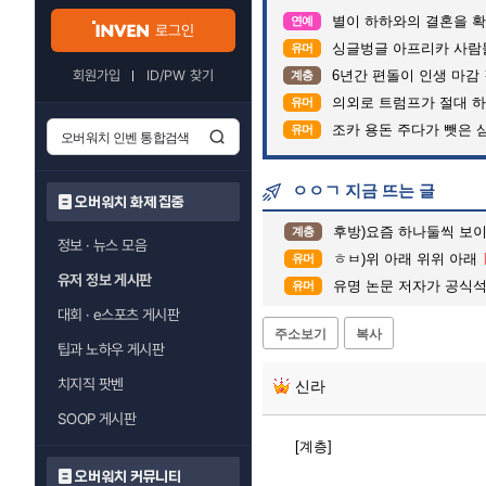
별이 하하와의 결혼을 확
연예
로그인
싱글벙글 아프리카 사람
유머
회원가입
ID/PW 찾기
6년간 편돌이 인생 마감 
계층
의외로 트럼프가 절대 하
유머
조카 용돈 주다가 뺏은 
유머
ㅇㅇㄱ 지금 뜨는 글
오버워치 화제 집중
후방)요즘 하나둘씩 보
계층
정보 · 뉴스 모음
ㅎㅂ)위 아래 위위 아래
유머
유저 정보 게시판
유명 논문 저자가 공식석
유머
대회 · e스포츠 게시판
주소보기
복사
팁과 노하우 게시판
치지직 팟벤
신라
SOOP 게시판
[계층]
오버워치 커뮤니티