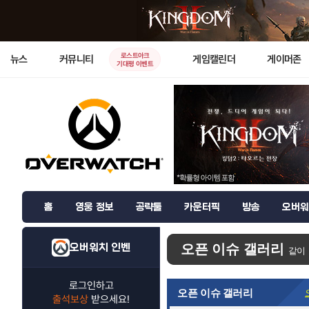
로스트아크
뉴스
커뮤니티
게임캘린더
게이머존
기대평 이벤트
홈
영웅 정보
공략툴
카운터픽
방송
오버워
오버워치 인벤
오픈 이슈 갤러리
같이
로그인하고
오픈 이슈 갤러리
출석보상
받으세요!