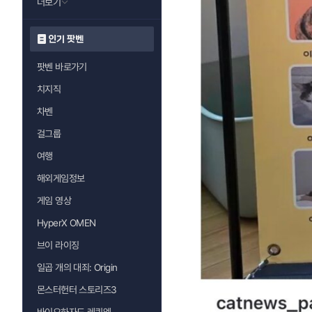
더보기
인기 팟벤
팟벤 바로가기
치지직
차벤
걸그룹
여행
해외게임정보
게임 영상
HyperX OMEN
브이 라이징
일곱 개의 대죄: Origin
몬스터헌터 스토리즈3