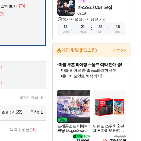
모집
 알아보자
[70]
아스오라 CBT 모집
08.19
[9]
참가자 모집까지 남은 기간
12
21
25
14
Days
Hours
Min
Sec
게임 핫딜 (PC/스팀)
스토어+
마블 투혼 파이팅 소울즈 예약 판매 중!
5]
마블 히어로 총 출동&화려한 격투!
네이버 포인트 혜택까지!
드래곤소드: 어웨이크닝 입점!
문명 7 특별 할인!
귀무자: 검의 길 예약 판매 중!
비스트 오브 리인카네이션 정식 출시!
커세어 코브 출시 기념 할인!
더 렐릭 퍼스트 가디언 정식 출시
베데스다 40주년 기념 할인 중!
캡콤 프렌차이즈 할인 진행 중!
캡콤 일부 상품 상시 할인
스타워즈 은하계 레이서
로블록스 기프트 카드 공식 입점
5]
스팀으로 만나는 드래곤소드!
조선&고려 DLC 출시 예정
10% 할인과
게임프릭 신작 IP
해적'섬'을 발전시키자!
설화x하드코어 액션!
베데스다의 명작들을
몬헌, 바하 등 인기 IP를
몬헌 와일즈 & 드래곤즈 도그마2
인벤게임즈에서 10% 추가 적립
Robux를 가장 안전하고
네이버혜택과 함께 만나보세요!
50%할인&추가 적립까지!
이니&베니 혜택까지!
네이버 혜택가와 함께 예약하세요!
할인&네이버혜택으로 만나보세요!
네이버페이 혜택과 만나보세요!
40주년 프로모션으로 만나보세요!
할인가에 만나보세요!
일부 에디션 상시 할인!
혜택으로 예약 판매 중
편안하게 충전하세요
오픈이슈갤러리
조회:
4,655
추천:
1
드래곤소드 어웨이
닌텐도 스위치 2 본
목록
|
댓글(
16
)
크닝 DragonSword A
체 + 마리오 카트 월
wakening
드
10%
746,000