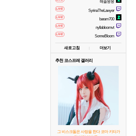
해솔뭉뭉
LIVE
SyrinaTheLawyer
LIVE
baram700
LIVE
nyllabloomvt
LIVE
SonneBloom
새로고침
더보기
추천 코스프레 갤러리
그 비스크돌은 사랑을 한다 코마 키타가