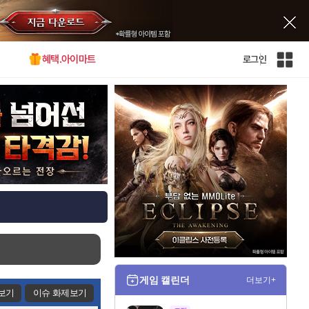
혜택.아이마트
로그인
인
벤
전
체
사
이
트
맵
게임 캘린더
더보기+
보기
이슈 화제보기