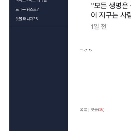
바이오하자드 레퀴엠
드래곤 퀘스트7
풋볼 매니저26
ㄱㅇㅇ
목록
|
댓글(
16
)