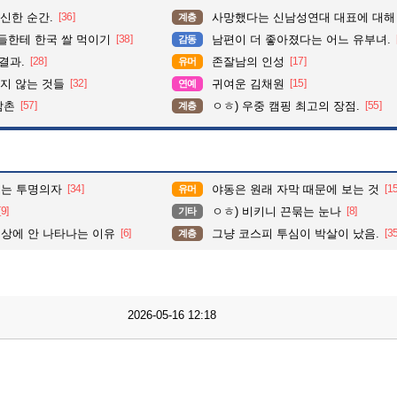
신한 순간.
[36]
사망했다는 신남성연대 대표에 대해
계층
들한테 한국 쌀 먹이기
[38]
남편이 더 좋아졌다는 어느 유부녀.
감동
결과.
[28]
존잘남의 인성
[17]
유머
지 않는 것들
[32]
귀여운 김채원
[15]
연예
삼촌
[57]
ㅇㅎ) 우중 캠핑 최고의 장점.
[55]
계층
이는 투명의자
[34]
야동은 원래 자막 때문에 보는 것
[1
유머
[9]
ㅇㅎ) 비키니 끈묶는 눈나
[8]
기타
상에 안 나타나는 이유
[6]
그냥 코스피 투심이 박살이 났음.
[3
계층
2026-05-16 12:18