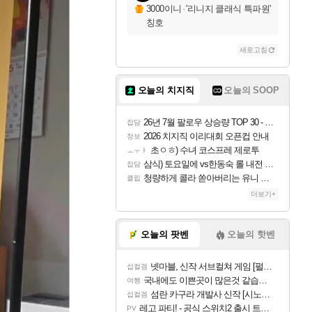
3000이니
·
'리니지 클래식 특파원'
칭호
새로고침
오늘의 치지직
오늘의 SOOP
26년 7월 팔로우 상승량 TOP 30 - 월간 치지직
잡담
2026 치지직 이리대회 오픈컵 안내
정보
초ㅇㅎ) 수녀 코스프레 제로투
ㅗㅜㅑ
삼식) 토요일에 vs한동숙 롤 내전 예정
잡담
청량하게 콜라 쏟아버리는 유니 ㅋㅋㅋ
클립
더보기+
오늘의 팟벤
오늘의 핫벤
넷마블, 신작 서브컬쳐 게임 [펄 인 블루] 티저 사이트 오픈
섭컬겜
국내에도 이쁜곳이 많은것 같습니다
여행
섬란 카구라 개발사 신작 [시노비 넥서스] 연내 출시 예정
섭컬겜
레고 파티! - 공식 스위치2 출시 트레일러
PV