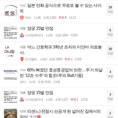
일본 만화 공식으로 무료로 볼 수 있는 사이
이슈
19
트
댓글
벗바
Lv.96
조회 2283
추천 9
13:12
양궁 15발 만점
계층
5
댓글
닉네임해야대
Lv.82
조회 1604
13:09
어느 간호학과 3학년 츠자의 미얀마 의료봉
계층
19
사.
댓글
전자팔찌
Lv.93
조회 2998
추천 2
13:05
60% 빠졌던 효성중공업의 반전…주가 되살
이슈
4
린 ‘12조 수주’의 힘 [이주의 Bull기둥]
댓글
균터
Lv.42
조회 1592
13:04
양궁 15발 만점
계층
3
댓글
닉네임해야대
Lv.82
조회 1227
추천 1
13:02
리센느) 전참시 선공개 된 넓어진 집에서의
연예
2
일상 ㅋㅋ
댓글