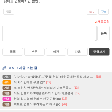
낮에도 안보이지만 밤엔.,..
답글
0
0
새로고침
등록
목록
본문
이전
다음
댓글보기
ㅇㅇㄱ 지금 뜨는 글
“기아차가 날 살렸다”…‘굿 윌 헌팅’ 배우 공개한 끔찍 사고 현장
[18]
기타
이 차이인데도 무료 감?
[19]
유머
또 트위치 밴 당했다는 서터리머 아스몬골드.
[13]
계층
어느 간호학과 3학년 츠자의 미얀마 의료봉사.
[19]
계층
현역 최고령 배우라는 신구 근황.jpg
[12]
연예
팩트로 영포티 후려치는 20대녀.jpg
[26]
계층