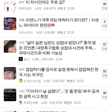
이 차이인데도 무료 감?
유머
19
댓글
하루5프로
Lv.50
조회 3579
추천 2
12:28
리센느가 격투게임 캐릭터가 된다면?｜리센
계층
3
느 파이터즈 완전판
댓글
아이스티이
Lv.32
조회 992
추천 2
12:26
“설마 일본 심판도 성접대 받았나?” 충격 받
이슈
17
은 日언론, 대한축구협회 성접대 사건에 주목…
댓글
국제사건으로 비화 가능성
입사
Lv.94
조회 1462
12:26
깝깝하다를 영어로 설명 못해서 깝깝해진 한
유머
12
국 사는 외국인
댓글
도로시스타일
Lv.83
조회 2532
추천 1
12:23
“기아차가 날 살렸다”…‘굿 윌 헌팅’ 배우 공개
기타
18
한 끔찍 사고 현장
댓글
제르만크록
Lv.81
조회 3739
추천 3
12:20