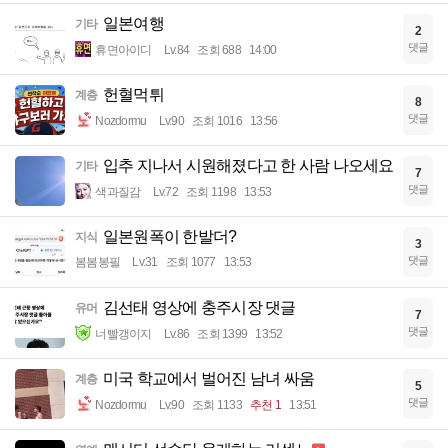
일본여행
기타
2
댓글
휴면아이디
Lv.84
조회 688
14:00
헌혈먹튀
계층
8
댓글
Nozdormu
Lv.90
조회 1016
13:56
입추 지나서 시원해졌다고 한 사람 나오세요
기타
7
댓글
색과질감
Lv.72
조회 1198
13:53
일본원폭이 한발더?
지식
3
댓글
봄봄봉필
Lv.31
조회 1077
13:53
김선태 영상에 충주시장 댓글
유머
7
댓글
너빨갱이지
Lv.86
조회 1399
13:52
미국 학교에서 벌어진 남녀 싸움
계층
5
댓글
Nozdormu
Lv.90
조회 1133
추천 1
13:51