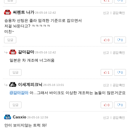
답글
1
0
써펜트 나가
26-05-16 12:42
신고
|
공감 확인
승용차 선팅은 졸라 엄격한 기준으로 잡으면서
저걸 놔둔다고? ㅋㅋㅋㅋㅋ
미친~
답글
0
0
갈마갈마
26-05-16 12:42
신고
|
공감 확인
일본은 차 개조에 너그러움
답글
1
0
이세계피크닉
26-05-16 13:01
신고
|
공감 확인
@갈마갈마
아...그래서 바이크도 이상한 개조하는 놈들이 많은거군요
답글
0
0
Casxio
26-05-16 12:59
신고
|
공감 확인
안이 보이지않는 트럭 와!