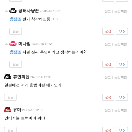
공허사냥꾼
26-05-16 13:31
신고
|
공감 확인
@삼조
뭔가 착각하신듯ㅋㅋ
답글
2
0
미나얼
26-05-16 13:51
신고
|
공감 확인
@삼조
저걸 진짜 투명이라고 생각하는거야?
답글
2
0
휴면회원
26-05-16 12:35
신고
|
공감 확인
일본에선 저게 합법이란 얘기인가
답글
0
0
유마
26-05-16 12:36
신고
|
공감 확인
인비저블 트럭이야 뭐야
답글
0
0