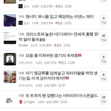
입사
Lv.94
조회 1391
추천 1
12:56
맨시티 유니폼 입고 헤딩하는 리센느 메이
연예
3
댓글
입사
Lv.94
조회 1334
추천 1
12:51
크리스토퍼 놀란 <오디세이> 전세계 흥행 10
계층
37
억 달러 돌파.jpg
댓글
Dusked
Lv.71
조회 1855
추천 1
12:41
요즘 폼 미쳐버린 광기의 국세청
계층
5
댓글
아이스티이
Lv.32
조회 1714
추천 1
12:39
아기 맹금류를 입에넣고 와라라랄랄 하면 생
계층
0
기는일. 이게 강아지야 매야?
댓글
아이스티이
Lv.32
조회 1969
12:37
또 트위치 밴 당했다는 서터리머 아스몬골드.
계층
13
댓글
전자팔찌
Lv.93
조회 3260
12:32