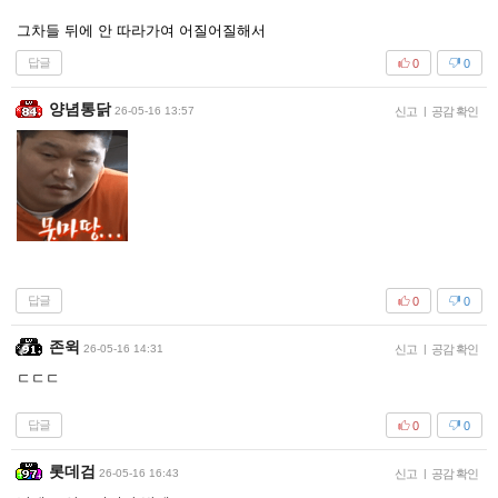
그차들 뒤에 안 따라가여 어질어질해서
답글
0
0
양념통닭
26-05-16 13:57
신고
|
공감 확인
답글
0
0
존윅
26-05-16 14:31
신고
|
공감 확인
ㄷㄷㄷ
답글
0
0
롯데검
26-05-16 16:43
신고
|
공감 확인