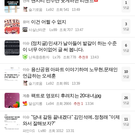
맨시티 선수단 웃게하는 리센느
연예
1
댓글
슬기로움
Lv.92
조회 541
13:49
이건 어쩔 수 없지
유머
3
댓글
사실난라쿤
Lv.89
조회 707
13:47
(정치글) 민새가 날아들어 밭갈이 하는 수준
이슈
6
이 너무 어이없어 글 써 봅니다.
댓글
난독중증환자
Lv.76
조회 778
추천 8
13:43
용산공원 아파트 이야기하며 노무현,문재인
이슈
10
언급하는 오세훈
댓글
슬기로움
Lv.92
조회 891
13:39
팩트로 영포티 후려치는 20대녀.jpg
계층
26
댓글
달섭지롱
Lv.94
조회 2666
추천 1
13:34
"당내 갈등 끝내겠다" 김민석에..정청래 "이제
이슈
11
와서 잘해보자?"
댓글
파인더1
Lv.80
조회 1012
13:31