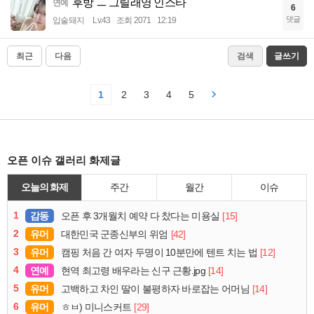
후방 ㅡ 그릴래영 인스타
연예
6
댓글
입술돼지
Lv.43
조회 2071
12:19
최근
다음
검색
글쓰기
1
2
3
4
5
오픈 이슈 갤러리 화제글
오늘의 화제
주간
월간
이슈
1
감동
[15]
오픈 후 3개월치 예약 다 찼다는 미용실
2
유머
[42]
대한민국 군종신부의 위엄
3
유머
[12]
캠핑 처음 간 여자 두명이 10분만에 텐트 치는 법
4
연예
[14]
현역 최고령 배우라는 신구 근황.jpg
5
유머
[14]
고백하고 차인 딸이 불평하자 바로잡는 어머님
6
유머
[29]
ㅎㅂ) 미니스커트