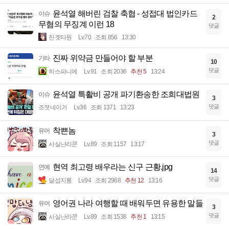
윤석열 해버린 검찰 축협 - 성접대 법인카드
이슈
2
무혐의 무징계 이런 18
댓글
진겟타원
Lv.70
조회 856
13:30
진짜 위약금 만들어야 할 부분
기타
10
댓글
히스파니에
Lv.91
조회 2036
추천 5
13:24
윤석열 특활비 공개 파기환송한 조희대법원
이슈
3
댓글
조졋네이거
Lv.36
조회 1371
13:23
착쁜놈
유머
3
댓글
사실난라쿤
Lv.89
조회 1157
13:17
현역 최고령 배우라는 신구 근황.jpg
연예
14
댓글
달섭지롱
Lv.94
조회 2968
추천 12
13:16
영어권 나라 여행할 때 배워두면 유용한 말들
유머
3
댓글
사실난라쿤
Lv.89
조회 1538
추천 1
13:15