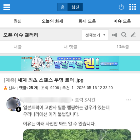
홈
웹진
최신
오늘의 화제
화제 모음
이슈 모음
오픈 이슈 갤러리
전체보기
공
검
글
지
색
내글
내 댓글
10추글
on/off
쓰
기
[계층]
세계 최초 스텔스 투명 트럭 .jpg
신라
댓글: 25 개
조회:
9206
추천:
1
2026-05-16 12:33:20