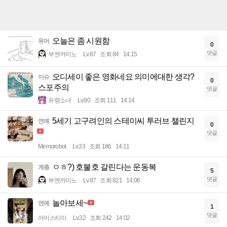
오늘은 좀 시원함
유머
0
댓글
부엔까미노
Lv.87
조회 84
14:15
오디세이 좋은 영화네요 의미에대한 생각?
이슈
0
스포주의
댓글
유령소녀
Lv.90
조회 111
14:14
5세기 고구려인의 스테이씨 투러브 챌린지
연예
0
댓글
Memorobot
Lv.33
조회 186
14:11
ㅇㅎ?) 호불호 갈린다는 운동복
계층
5
댓글
부엔까미노
Lv.87
조회 821
14:06
놀아보세~
연예
1
댓글
아이스티이
Lv.32
조회 242
14:02