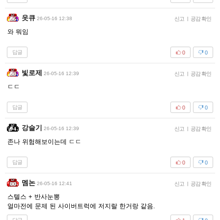
읏큐
26-05-16 12:38
신고
|
공감 확인
와 뭐임
답글
0
0
빛로제
26-05-16 12:39
신고
|
공감 확인
ㄷㄷ
답글
0
0
강슬기
26-05-16 12:39
신고
|
공감 확인
존나 위험해보이는데 ㄷㄷ
답글
0
0
멤논
26-05-16 12:41
신고
|
공감 확인
스텔스 + 반사눈뽕
얼마전에 문제 된 사이버트럭에 저지랄 한거랑 같음.