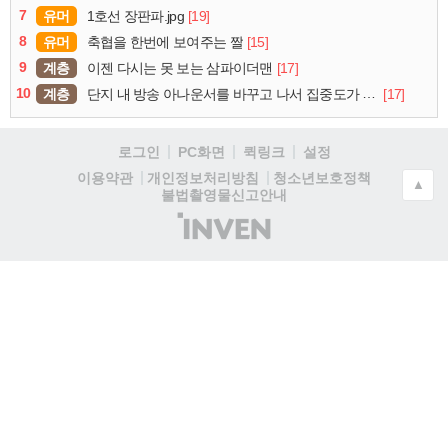
7
유머
[19]
1호선 장판파.jpg
8
유머
[15]
축협을 한번에 보여주는 짤
9
계층
[17]
이젠 다시는 못 보는 삼파이더맨
10
계층
[17]
단지 내 방송 아나운서를 바꾸고 나서 집중도가 확 올라갔다는 한 아파트의 안내방송
로그인
PC화면
퀵링크
설정
청소년보호정책
이용약관
개인정보처리방침
▲
불법촬영물신고안내
(주)
인
벤