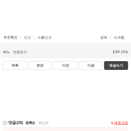
추천확인
신고
스팸신고
공유
스크랩
메뉴
인장보기
EXP 15%
목록
본문
이전
다음
댓글쓰기
댓글
(25)
등록순
|
최신순
새로고침