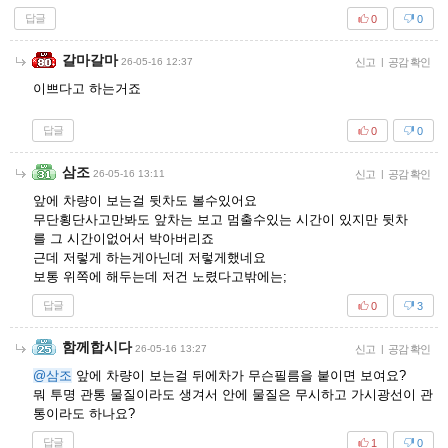
답글
0
0
갈마갈마
26-05-16 12:37
신고
|
공감 확인
이쁘다고 하는거죠
답글
0
0
삼조
26-05-16 13:11
신고
|
공감 확인
앞에 차량이 보는걸 뒷차도 볼수있어요
무단횡단사고만봐도 앞차는 보고 멈출수있는 시간이 있지만 뒷차
를 그 시간이없어서 박아버리죠
근데 저렇게 하는게아닌데 저렇게했네요
보통 위쪽에 해두는데 저건 노렸다고밖에는;
답글
0
3
함께합시다
26-05-16 13:27
신고
|
공감 확인
@삼조
앞에 차량이 보는걸 뒤에차가 무슨필름을 붙이면 보여요?
뭐 투명 관통 물질이라도 생겨서 안에 물질은 무시하고 가시광선이 관
통이라도 하나요?
답글
1
0