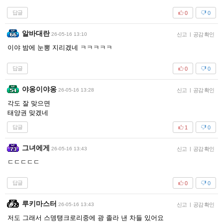
답글
0
0
알바대란
26-05-16 13:10
신고
|
공감 확인
이야 밤에 눈뽕 지리겠네 ㅋㅋㅋㅋㅋ
답글
0
0
야옹이야옹
26-05-16 13:28
신고
|
공감 확인
각도 잘 맞으면
태양권 맞겠네
답글
1
0
그녀에게
26-05-16 13:43
신고
|
공감 확인
ㄷㄷㄷㄷㄷ
답글
0
0
루키마스터
26-05-16 13:43
신고
|
공감 확인
저도 그래서 스뎅탱크로리중에 광 졸라 낸 차들 있어요